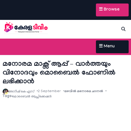
☰ Browse
☰ Menu
മനോരമ മാക്സ് ആപ്പ് – വാര്‍ത്തയും
വിനോദവും മൊബൈല്‍ ഫോണില്‍
ലഭിക്കാന്‍
2 September
മഴവിൽ മനോരമ ചാനല്‍
അനീഷ്‌ കെ എസ്
Tags:
മൊബൈൽ ആപ്ലിക്കേഷൻ