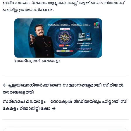
ഇതിനോടകം 5ലക്ഷം ആളുകള്‍ മാക്സ് ആപ്പ് ഡൌണ്‍ലോഡ്
ചെയ്തു ഉപയോഗിക്കുന്നു.
കോടീശ്വരൻ മലയാളം
← പ്രളയബാധിതര്‍ക്ക് ഓണ സമ്മാനങ്ങളുമായി സീരിയല്‍
താരങ്ങളെത്തി
സരിഗമപ മലയാളം – സോഷ്യൽ മീഡിയയിലും ഹിറ്റായി സീ
കേരളം റിയാലിറ്റി ഷോ →