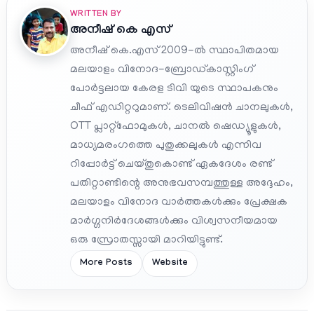
WRITTEN BY
അനീഷ്‌ കെ എസ്
അനീഷ് കെ.എസ് 2009-ൽ സ്ഥാപിതമായ
മലയാളം വിനോദ-ബ്രോഡ്കാസ്റ്റിംഗ്
പോർട്ടലായ കേരള ടിവി യുടെ സ്ഥാപകനും
ചീഫ് എഡിറ്ററുമാണ്. ടെലിവിഷൻ ചാനലുകൾ,
OTT പ്ലാറ്റ്‌ഫോമുകൾ, ചാനൽ ഷെഡ്യൂളുകൾ,
മാധ്യമരംഗത്തെ പുതുക്കലുകൾ എന്നിവ
റിപ്പോർട്ട് ചെയ്തുകൊണ്ട് ഏകദേശം രണ്ട്
പതിറ്റാണ്ടിന്റെ അനുഭവസമ്പത്തുള്ള അദ്ദേഹം,
മലയാളം വിനോദ വാർത്തകൾക്കും പ്രേക്ഷക
മാർഗ്ഗനിർദേശങ്ങൾക്കും വിശ്വസനീയമായ
ഒരു സ്രോതസ്സായി മാറിയിട്ടുണ്ട്.
More Posts
Website