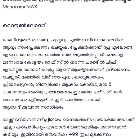
ManoramaMAX
ഡൌണ്‍ലോഡ്
കോടീശ്വരന്‍ മലയാളം ഏറ്റവും പുതിയ സീസണ്‍ മഴവില്‍
ആവും സംപ്രേക്ഷണം ചെയ്യുക, പ്രേക്ഷര്‍ക്കായി പ്ലേ എലോങ്ങ്‌
എന്നൊരു മത്സരം ഇതില്‍ ഉള്‍പ്പെടുത്തിയിട്ടുണ്ട്. മലയാള
മനോരമ കോട്ടയം ഓഫിസിൽ നടന്ന ചടങ്ങിൽ ചീഫ്
എഡിറ്റർ മാമ്മൻ മാത്യു ആണ് ആപ്പ്ളിക്കേഷന്‍ ഉദ്ഘാടനം
ചെയ്തത്. മഞ്ഞില്‍ വിരിഞ്ഞ പൂവ് , ഭാഗ്യജാതകം,
പ്രിയപ്പെട്ടവൾ, നിങ്ങള്‍ക്കും ആകാം കോടീശ്വരന്‍ 5,
ചാക്കോയും മേരിയും,
അനുരാഗം
തുടങ്ങിയ പരിപാടികള്‍
മനോരമ മാക്സ് ആപ്പില്‍ കൂടി ഓണ്‍ലൈനായി
ആസ്വദിക്കുവാന്‍ സാധിക്കും.
മാക്സ് ഒറിജിനല്‍സ് പ്രീമിയം മെമ്പര്‍ഷിപ്പ് ഉപയോക്താക്കള്‍ക്ക്‌
എല്ലാ പരിപാടികളും എപ്പോള്‍ വേണമെങ്കിലും കാണുവാന്‍
കഴിയും, ഇതിനായി ഒരുവര്‍ഷം 499 രൂപ മുടക്കണം.