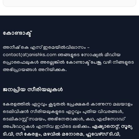
കോണ്ടാക്ട്
അനീഷ്‌ കെ എസ് ഇമെയില്‍വിലാസം –
contact(at)anishks.com ഞങ്ങളുടെ സോഷ്യല്‍ മീഡിയ
പ്രൊഫൈലുകള്‍ അല്ലെങ്കില്‍
കോണ്ടാക്ട്
പേജു വഴി നിങ്ങളുടെ
അഭിപ്രായങ്ങള്‍ അറിയിക്കുക.
ജനപ്രിയ സീരിയലുകള്‍
കേരളത്തിൽ ഏറ്റവും കൂടുതൽ പ്രേക്ഷകർ കാണുന്ന മലയാളം
ടെലിവിഷൻ സീരിയലുകളുടെ ഏറ്റവും പുതിയ വിവരങ്ങൾ,
ടെലികാസ്റ്റ് സമയം, അഭിനേതാക്കൾ, കഥ, എപ്പിസോഡ്
അപ്ഡേറ്റുകൾ എന്നിവ ഇവിടെ ലഭിക്കും.
ഏഷ്യാനെറ്റ്, സൂര്യ
ടി.വി, സീ കേരളം, മഴവിൽ മനോരമ, ഫ്ലവേഴ്സ് ടി.വി,