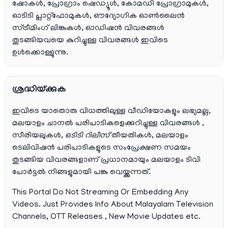
ഷോകൾ, പ്രോഗ്രാം ഷെഡ്യൂൾ, കോമഡി പ്രോഗ്രാമുകൾ,
ഓടിടി പ്ലാറ്റ്‌ഫോമുകൾ, ഔദ്യോഗിക ഓൺലൈൻ
സ്ട്രീമിംഗ് ലിങ്കുകൾ, ഓഡിഷൻ വിവരങ്ങൾ
തുടങ്ങിയവയെ കുറിച്ചുള്ള വിവരങ്ങൾ ഇവിടെ
ഉൾക്കൊള്ളുന്നു.
ശ്രദ്ധിയ്ക്കുക
ഇവിടെ യാതൊരു വിധത്തിലുള്ള വീഡിയോകളും ലഭ്യമല്ല,
മലയാളം ചാനല്‍ പരിപാടികളെക്കുറിച്ചുള്ള വിവരങ്ങള്‍ ,
സീരിയലുകള്‍,
ഒടിടി റിലീസ്
തീയതികള്‍, മലയാളം
ടെലിവിഷന്‍ പരിപാടികളുടെ സംപ്രേക്ഷണ സമയം
തുടങ്ങിയ വിവരങ്ങളാണ് പ്രധാനമായും മലയാളം ടിവി
പോര്‍ട്ടല്‍ നിങ്ങളുമായി പങ്കു വെയ്ക്കുന്നത്.
This Portal Do Not Streaming Or Embedding Any
Videos. Just Provides Info About Malayalam Television
Channels, OTT Releases , New Movie Updates etc.