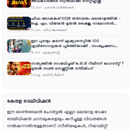
അവകാശങ്ങൾ സ്വന്തമാക്കി നെറ്റ്ഫ്ലിക്സ്
10 Jun
ചാനല്‍ വാര്‍ത്തകള്‍
ഫിഫ ലോകകപ്പ് 2026 തത്സമയം മലയാളത്തിൽ –
ഐ. എം. വിജയൻ മുതൽ ഷൈജു ദാമോദരൻ
വരെ കമന്ററി സംഘത്തിൽ
11 Jun
ഫിഫ ലോകകപ്പ്
ഈ പുഴയും കടന്ന് ഏഷ്യാനെറ്റിൽ 100
എപ്പിസോഡുകൾ പൂർത്തിയാക്കി , സംപ്രേഷണം
തിങ്കൾ മുതൽ വെള്ളി വരെ രാത്രി 9:30 ന്
9 Jun
ഏഷ്യാനെറ്റ്‌
സത്യത്തിൽ സംഭവിച്ചത് ഒ.ടി.ടി റിലീസ്: ഓഗസ്റ്റ് 7
മുതൽ സൺ നെക്സ്റ്റിൽ സ്ട്രീമിംഗ്
3 Aug
ഓടിടി റിലീസ്
കേരള ടെലിവിഷൻ
ഈ ഓൺലൈൻ പോർട്ടൽ എല്ലാ മലയാള ഭാഷാ
ടെലിവിഷൻ ചാനലുകളെയും കുറിച്ചുള്ള വിവരങ്ങൾ
നൽകുന്നതിനുള്ളതാണ്. സീരിയലുകൾ, റിയാലിറ്റി