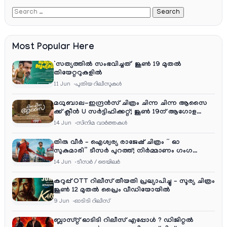
Most Popular Here
‘സത്യത്തിൽ സംഭവിച്ചത്’ ജൂൺ 19 മുതൽ
തിയേറ്ററുകളിൽ
11 Jun
പുതിയ റിലീസുകള്‍
മധുബാല-ഇന്ദ്രൻസ് ചിത്രം ചിന്ന ചിന്ന ആസൈ
ക്ക് ക്ലീൻ U സർട്ടിഫിക്കറ്റ്; ജൂൺ 19ന് ആഗോള
റിലീസ്
14 Jun
സിനിമ വാര്‍ത്തകള്‍
തിരു വീർ – ഐശ്വര്യ രാജേഷ് ചിത്രം ” ഓ
സുകുമാരി” ടീസർ പുറത്ത്; നിർമ്മാണം ഗംഗ
എന്റർടൈൻമെന്റ്‌സ്
14 Jun
ടീസര്‍ / ട്രെയിലര്‍
കറുപ്പ് OTT റിലീസ് തീയതി പ്രഖ്യാപിച്ചു – സൂര്യ ചിത്രം
ജൂൺ 12 മുതൽ പ്രൈം വീഡിയോയിൽ
9 Jun
ഓടിടി റിലീസ്
ബ്ലാസ്റ്റ് ഓടിടി റിലീസ് എപ്പോൾ ? ഡിജിറ്റൽ