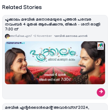
Related Stories
പൂക്കാലം മഴവിൽ മനോരമയുടെ പുത്തൻ പരമ്പര
നവംബർ 4 മുതൽ ആരംഭിക്കുന്നു, തിങ്കൾ – ശനി രാത്രി
7:30 ന്
അനീഷ്‌ കെ എസ്
2 November
മഴവിൽ മനോരമ ചാനല്‍
→
മഴവിൽ എൻ്റർടൈൻമെൻ്റ് അവാർഡ്സ് 2024,