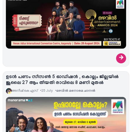
→
ഉടൻ പണം സീസണ്‍ 5 ഓഡിഷൻ , കൊല്ലം ജില്ലയില്‍
ജൂലൈ 27 ആം തീയതി രാവിലെ 8 മണി മുതൽ
അനീഷ്‌ കെ എസ്
25 July
മഴവിൽ മനോരമ ചാനല്‍