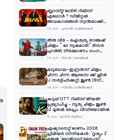
ബ്ലാസ്റ്റ് ഓടിടി റിലീസ്
എപ്പോൾ ? ഡിജിറ്റൽ
അവകാശങ്ങൾ സ്വന്തമാക്കി
നെറ്റ്ഫ്ലിക്സ്
10 Jun
ചാനല്‍ വാര്‍ത്തകള്‍
തിരു വീർ – ഐശ്വര്യ രാജേഷ്
ചിത്രം ” ഓ സുകുമാരി” ടീസർ
പുറത്ത്; നിർമ്മാണം ഗംഗ
എന്റർടൈൻമെന്റ്‌സ്
14 Jun
ടീസര്‍ / ട്രെയിലര്‍
മധുബാല-ഇന്ദ്രൻസ് ചിത്രം
ചിന്ന ചിന്ന ആസൈ ക്ക് ക്ലീൻ
U സർട്ടിഫിക്കറ്റ്; ജൂൺ 19ന്
ആഗോള റിലീസ്
14 Jun
സിനിമ വാര്‍ത്തകള്‍
കറുപ്പ് OTT റിലീസ് തീയതി
ടെ
പ്രഖ്യാപിച്ചു – സൂര്യ ചിത്രം ജൂൺ
12 മുതൽ പ്രൈം വീഡിയോയിൽ
9 Jun
ഓടിടി റിലീസ്
ഏഷ്യാനെറ്റ് ഓണം 2026
പ്രീമിയർ സിനിമകൾ: ‘ദൃശ്യം 3’
മുതൽ ‘മോളിവുഡ് ടൈംസ്’