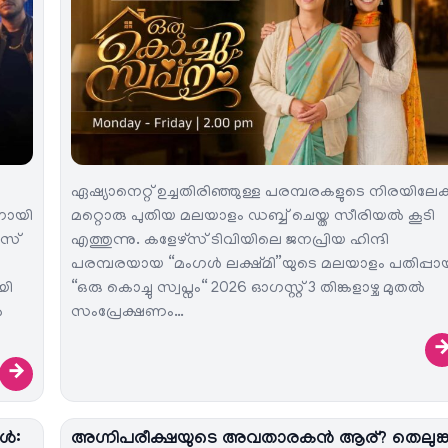
ഏഷ്യാനെറ്റ് ഉച്ചതിരിഞ്ഞുള്ള പരമ്പരകളുടെ നിരയിലേക്
നായി
മറ്റൊരു പുതിയ മലയാളം ഡബ്ബ് ചെയ്ത സീരിയൽ കൂടി
ോസ്
എത്തുന്നു. കളേഴ്സ് ടിവിയിലെ ജനപ്രിയ ഹിന്ദി
പരമ്പരയായ “മംഗൾ ലക്ഷ്മി”യുടെ മലയാളം പതിപ്പാ
യി
“ഒരു കൊച്ചു സ്വപ്നം“ 2026 ഓഗസ്റ്റ് 3 തിങ്കളാഴ്ച മുതൽ
ൽ
സംപ്രേക്ഷണം…
→
കൾ:
അഗ്നിപരീക്ഷയുടെ അവതാരകൻ ആര്? തെലുങ്ക