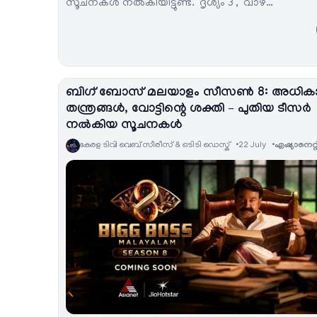
സൂചനകൾ നൽകിയിട്ടുണ്ട്. ‘ദൃശ്യം 3’, ‘വാഴ…
ബിഗ് ബോസ് മലയാളം സീസൺ 8: അധികാ
തന്ത്രങ്ങൾ, വോട്ടിന്റെ ശക്തി – പുതിയ ടീസർ
നൽകിയ സൂചനകൾ
കേരള ടിവി വെബ് സീരീസ് & ഒടിടി ഡെസ്ക്
22 July
ഏഷ്യാനെറ്റ്