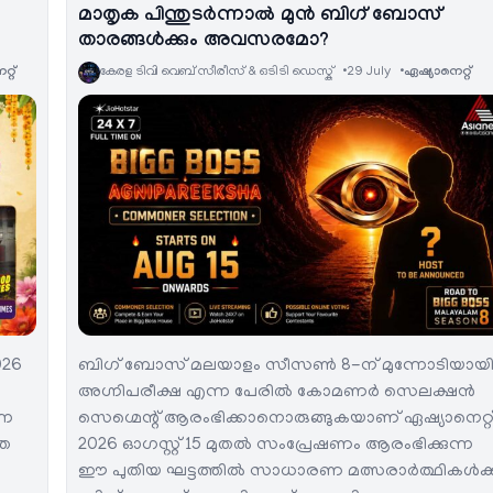
മാതൃക പിന്തുടർന്നാൽ മുൻ ബിഗ് ബോസ്
താരങ്ങൾക്കും അവസരമോ?
റ്‌
കേരള ടിവി വെബ് സീരീസ് & ഒടിടി ഡെസ്ക്
29 July
ഏഷ്യാനെറ്റ്‌
026
ബിഗ് ബോസ് മലയാളം സീസൺ 8-ന് മുന്നോടിയായ
അഗ്നിപരീക്ഷ എന്ന പേരിൽ കോമണർ സെലക്ഷൻ
്ന
സെഗ്മെന്റ് ആരംഭിക്കാനൊരുങ്ങുകയാണ് ഏഷ്യാനെറ്റ്
തെ
2026 ഓഗസ്റ്റ് 15 മുതൽ സംപ്രേഷണം ആരംഭിക്കുന്ന
ഈ പുതിയ ഘട്ടത്തിൽ സാധാരണ മത്സരാർത്ഥികൾക്ക