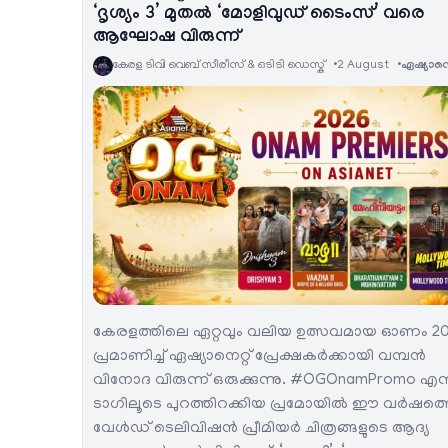
‘ദൃശ്യം 3’ മുതൽ ‘മോളിവുഡ് ടൈംസ്’ വരെ
ആഘോഷ വിരുന്ന്
കേരള ടിവി വെബ് സീരീസ് & ഒടിടി ഡെസ്ക്
2 August
ഏഷ്യാനെറ്
കേരളത്തിലെ ഏറ്റവും വലിയ ഉത്സവമായ ഓണം 2
പ്രമാണിച്ച് ഏഷ്യാനെറ്റ് പ്രേക്ഷകർക്കായി വമ്പൻ
വിനോദ വിരുന്ന് ഒരുക്കുന്നു. #OGOnamPromo എന
ടാഗിലൂടെ പുറത്തിറക്കിയ പ്രമോയിൽ ഈ വർഷത്
വേൾഡ് ടെലിവിഷൻ പ്രീമിയർ ചിത്രങ്ങളുടെ ആദ്യ