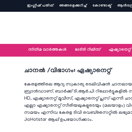
ഇംഗ്ലീഷ് പതിപ്പ്
ഞങ്ങളെക്കുറിച്ച്‌
കോണ്ടാക്ട്
ആൻഡ്ര
സിനിമ വാര്‍ത്തകള്‍
ഓടിടി റിലീസ്
ഏഷ്യാനെറ്റ്‌
ചാനല്‍ /വിഭാഗം: ഏഷ്യാനെറ്റ്‌
കേരളത്തിലെ ആദ്യ സ്വകാര്യ ടെലിവിഷൻ ചാനലായ
ബ്രാൻഡാണ്. ബാർക്ക് ടി.ആർ.പി റിപ്പോർട്ടുകളിൽ സ്
HD, ഏഷ്യാനെറ്റ് മൂവീസ്, ഏഷ്യാനെറ്റ് പ്ലസ് എന്നീ ച
എല്ലാ ഏഷ്യാനെറ്റ് സീരിയലുകളുടെയും (മലയാളം) വി
സമയം എന്നിവ കേരള ടിവി വെബ്സൈറ്റിൽ ലഭ്
JioHotstar ആപ്പ് ഉപയോഗിക്കാം.