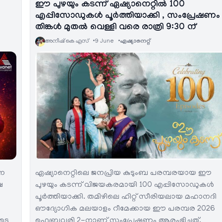
ഈ പുഴയും കടന്ന് ഏഷ്യാനെറ്റിൽ 100
എപ്പിസോഡുകൾ പൂർത്തിയാക്കി , സംപ്രേഷണം
തിങ്കൾ മുതൽ വെള്ളി വരെ രാത്രി 9:30 ന്
അനീഷ്‌ കെ എസ്
9 June
ഏഷ്യാനെറ്റ്‌
്ന
ഏഷ്യാനെറ്റിലെ ജനപ്രിയ കുടുംബ പരമ്പരയായ ഈ
ഷ
പുഴയും കടന്ന് വിജയകരമായി 100 എപ്പിസോഡുകൾ
പൂർത്തിയാക്കി. തമിഴിലെ ഹിറ്റ് സീരിയലായ മഹാനദി
ഔദ്യോഗിക മലയാളം റീമേക്കായ ഈ പരമ്പര 2026
ടെ
ഫെബ്രുവരി 2-നാണ് സംപ്രേഷണം ആരംഭിച്ചത്.