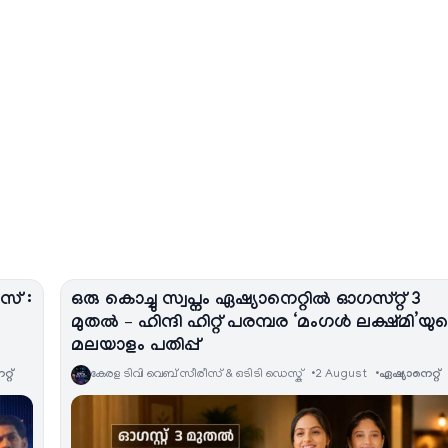
സ് :
ഒരു കൊച്ചു സ്വപ്നം ഏഷ്യാനെറ്റിൽ ഓഗസ്റ്റ് 3
മുതൽ – ഹിന്ദി ഹിറ്റ് പരമ്പര ‘മംഗൾ ലക്ഷ്മി’യു
മലയാളം പതിപ്പ്
റ്‌
കേരള ടിവി വെബ് സീരീസ് & ഒടിടി ഡെസ്ക്
2 August
ഏഷ്യാനെറ്റ്‌