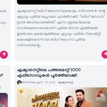
ഏഷ്യാനെറ്റ് ബിഗ് ബോസ് മലയാളം സീസൺ 8-ന്റെ
്ങൾ
ഏറ്റവും പുതിയ പ്രൊമോ പുറത്തിറക്കി. “ബിഗ് ബോസ്
ഉടൻ അധികാരത്തിൽ” എന്ന ശ്രദ്ധേയമായ
ാറും
ടാഗ്‌ലൈനോടെയാണ് പുതിയ ടീസർ എത്തിയത്.
ഇതോടെ മലയാളത്തിലെ ഏറ്റവും വലിയ റിയാലിറ്റി
ഷോകളിലൊന്നായ ബിഗ് ബോസ് പുതിയ
സീസണിന്റെ…
→
ഏഷ്യാനെറ്റിലെ പത്തരമാറ്റ് 1000
ഗ്
എപ്പിസോഡുകൾ പൂർത്തിയാക്കി
അനീഷ്‌ കെ എസ്
11 June
ഏഷ്യാനെറ്റ്‌
‌