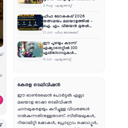
വരെ ആഘോഷ വിരുന്ന്
2 Aug
ഏഷ്യാനെറ്റ്‌
ഫിഫ ലോകകപ്പ് 2026
തത്സമയം മലയാളത്തിൽ –
ഐ. എം. വിജയൻ മുതൽ
ഷൈജു ദാമോദരൻ വരെ
11 Jun
ഫിഫ ലോകകപ്പ്
കമന്ററി സംഘത്തിൽ
ഈ പുഴയും കടന്ന്
ഏഷ്യാനെറ്റിൽ 100
എപ്പിസോഡുകൾ
ക്
പൂർത്തിയാക്കി , സംപ്രേഷണം
9 Jun
ഏഷ്യാനെറ്റ്‌
തിങ്കൾ മുതൽ വെള്ളി വരെ
രാത്രി 9:30 ന്
യ
കേരള ടെലിവിഷൻ
ഈ ഓൺലൈൻ പോർട്ടൽ എല്ലാ
→
മലയാള ഭാഷാ ടെലിവിഷൻ
ചാനലുകളെയും കുറിച്ചുള്ള വിവരങ്ങൾ
നൽകുന്നതിനുള്ളതാണ്. സീരിയലുകൾ,
റിയാലിറ്റി ഷോകൾ, പ്രോഗ്രാം ഷെഡ്യൂൾ,
്