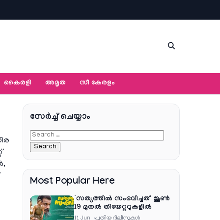
കൈരളി
അമൃത
സീ കേരളം
സേര്‍ച്ച്‌ ചെയ്യാം
നിര
്
ൾ,
Most Popular Here
‘സത്യത്തിൽ സംഭവിച്ചത്’ ജൂൺ
19 മുതൽ തിയേറ്ററുകളിൽ
11 Jun
പുതിയ റിലീസുകള്‍