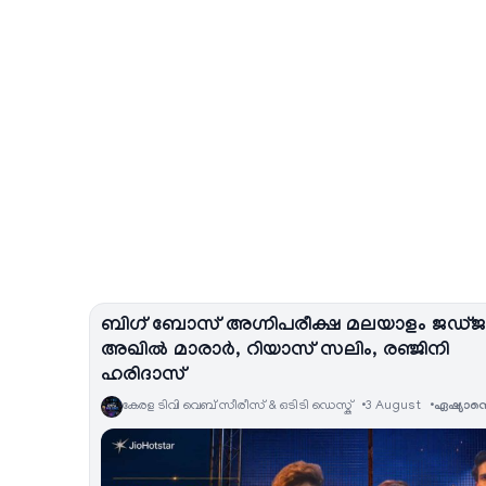
ബിഗ് ബോസ് അഗ്നിപരീക്ഷ മലയാളം ജഡ്ജ
അഖിൽ മാരാർ, റിയാസ് സലിം, രഞ്ജിനി
ഹരിദാസ്
കേരള ടിവി വെബ് സീരീസ് & ഒടിടി ഡെസ്ക്
3 August
ഏഷ്യാനെറ്