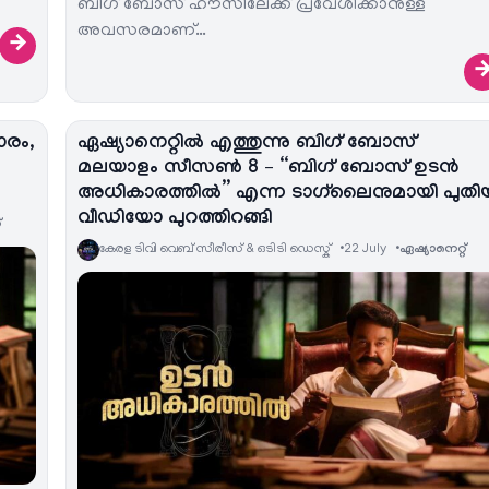
ബിഗ് ബോസ് ഹൗസിലേക്ക് പ്രവേശിക്കാനുള്ള
അവസരമാണ്…
→
രം,
ഏഷ്യാനെറ്റിൽ എത്തുന്നു ബിഗ് ബോസ്
മലയാളം സീസൺ 8 – “ബിഗ് ബോസ് ഉടൻ
അധികാരത്തിൽ” എന്ന ടാഗ്‌ലൈനുമായി പുതി
വീഡിയോ പുറത്തിറങ്ങി
‌
കേരള ടിവി വെബ് സീരീസ് & ഒടിടി ഡെസ്ക്
22 July
ഏഷ്യാനെറ്റ്‌