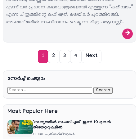
ഹരിദേവ്, ജെസ്സൻ ജോസഫ്, അനീഷ് പൊന്നപ്പൻ
എന്നിവർ പ്രധാന കഥാപാത്രങ്ങളായി എത്തുന്ന “കരിമ്പടം“
എന്ന ചിത്രത്തിന്റെ ഒഫീഷ്യൽ ട്രെയിലർ പുറത്തിറങ്ങി.
അംലാദ് ജലീൽ സംവിധാനം ചെയ്യുന്ന ചിത്രം ആഗസ്റ്റ്…
→
1
2
3
4
Next
സേര്‍ച്ച്‌ ചെയ്യാം
Most Popular Here
‘സത്യത്തിൽ സംഭവിച്ചത്’ ജൂൺ 19 മുതൽ
തിയേറ്ററുകളിൽ
11 Jun
പുതിയ റിലീസുകള്‍