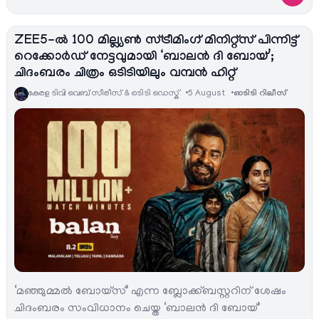
ZEE5-ൽ 100 മില്ല്യൺ സ്ട്രീമിംഗ് മിനിറ്റ്സ് പിന്നിട്ട്
റെക്കോർഡ് നേട്ടവുമായി ‘ബാലൻ ദി ബോയ്’;
ചിദംബരം ചിത്രം ഒടിടിയിലും വമ്പൻ ഹിറ്റ്
കേരള ടിവി വെബ് സീരീസ് & ഒടിടി ഡെസ്ക്
5 August
ഓടിടി റിലീസ്
‘മഞ്ഞുമ്മൽ ബോയ്സ്’ എന്ന ബ്ലോക്ക്ബസ്റ്ററിന് ശേഷം
ചിദംബരം സംവിധാനം ചെയ്ത ‘ബാലൻ ദി ബോയ്’