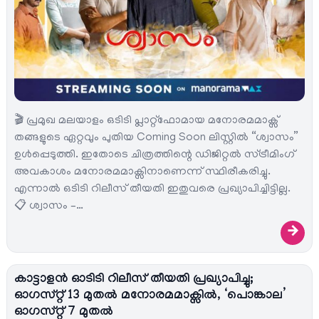
🎬 പ്രമുഖ മലയാളം ഒടിടി പ്ലാറ്റ്‌ഫോമായ മനോരമമാക്സ്
തങ്ങളുടെ ഏറ്റവും പുതിയ Coming Soon ലിസ്റ്റിൽ “ശ്വാസം”
ഉൾപ്പെടുത്തി. ഇതോടെ ചിത്രത്തിന്റെ ഡിജിറ്റൽ സ്ട്രീമിംഗ്
അവകാശം മനോരമമാക്സിനാണെന്ന് സ്ഥിരീകരിച്ചു.
എന്നാൽ ഒടിടി റിലീസ് തീയതി ഇതുവരെ പ്രഖ്യാപിച്ചിട്ടില്ല.
📋 ശ്വാസം –…
→
കാട്ടാളൻ ഓടിടി റിലീസ് തീയതി പ്രഖ്യാപിച്ചു;
ഓഗസ്റ്റ് 13 മുതൽ മനോരമമാക്സിൽ, ‘പൊങ്കാല’
ഓഗസ്റ്റ് 7 മുതൽ