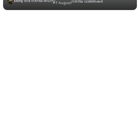
കേരള ടിവി സിനിമ ഡെസ്ക്
സിനിമ വാര്‍ത്തകള്‍
7 August