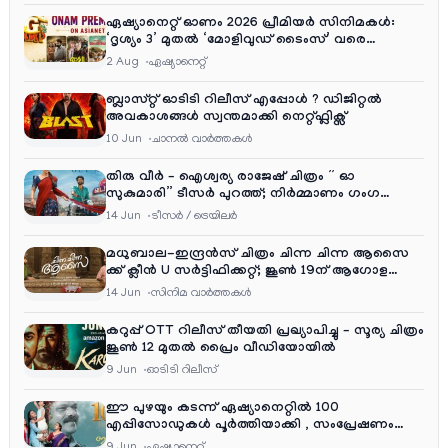
ഏഷ്യാനെറ്റ് ഓണം 2026 പ്രീമിയർ സിനിമകൾ:
‘ദൃശ്യം 3’ മുതൽ ‘മോളിവുഡ് ടൈംസ്’ വരെ
ആഘോഷ വിരുന്ന്
2 Aug
ഏഷ്യാനെറ്റ്‌
ബ്ലാസ്റ്റ് ഓടിടി റിലീസ് എപ്പോൾ ? ഡിജിറ്റൽ
അവകാശങ്ങൾ സ്വന്തമാക്കി നെറ്റ്ഫ്ലിക്സ്
10 Jun
ചാനല്‍ വാര്‍ത്തകള്‍
തിരു വീർ – ഐശ്വര്യ രാജേഷ് ചിത്രം ” ഓ
സുകുമാരി” ടീസർ പുറത്ത്; നിർമ്മാണം ഗംഗ
എന്റർടൈൻമെന്റ്‌സ്
14 Jun
ടീസര്‍ / ട്രെയിലര്‍
മധുബാല-ഇന്ദ്രൻസ് ചിത്രം ചിന്ന ചിന്ന ആസൈ
ക്ക് ക്ലീൻ U സർട്ടിഫിക്കറ്റ്; ജൂൺ 19ന് ആഗോള
റിലീസ്
14 Jun
സിനിമ വാര്‍ത്തകള്‍
കറുപ്പ് OTT റിലീസ് തീയതി പ്രഖ്യാപിച്ചു – സൂര്യ ചിത്രം
ജൂൺ 12 മുതൽ പ്രൈം വീഡിയോയിൽ
9 Jun
ഓടിടി റിലീസ്
ഈ പുഴയും കടന്ന് ഏഷ്യാനെറ്റിൽ 100
എപ്പിസോഡുകൾ പൂർത്തിയാക്കി , സംപ്രേഷണം
തിങ്കൾ മുതൽ വെള്ളി വരെ രാത്രി 9:30 ന്
9 Jun
ഏഷ്യാനെറ്റ്‌