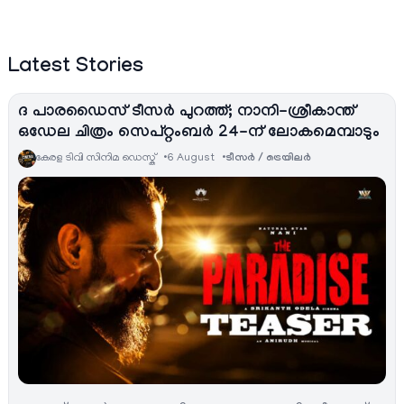
Latest Stories
ദ പാരഡൈസ് ടീസർ പുറത്ത്; നാനി-ശ്രീകാന്ത്
ഒഡേല ചിത്രം സെപ്റ്റംബർ 24-ന് ലോകമെമ്പാടും
കേരള ടിവി സിനിമ ഡെസ്ക്
6 August
ടീസര്‍ / ട്രെയിലര്‍