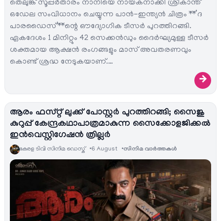
തെലുങ്ക് സൂപ്പർതാരം നാനിയെ നായകനാക്കി ശ്രീകാന്ത്
ഒഡേല സംവിധാനം ചെയ്യുന്ന പാൻ-ഇന്ത്യൻ ചിത്രം **’ദ
പാരഡൈസ്‘**ന്റെ ഔദ്യോഗിക ടീസർ പുറത്തിറങ്ങി.
ഏകദേശം 1 മിനിറ്റും 42 സെക്കൻഡും ദൈർഘ്യമുള്ള ടീസർ
ശക്തമായ ആക്ഷൻ രംഗങ്ങളും മാസ് അവതരണവും
കൊണ്ട് ശ്രദ്ധ നേടുകയാണ്.…
→
ആരം ഫസ്റ്റ് ലുക്ക് പോസ്റ്റർ പുറത്തിറങ്ങി; സൈജു
കുറുപ്പ് കേന്ദ്രകഥാപാത്രമാകുന്ന സൈക്കോളജിക്കൽ
ഇൻവെസ്റ്റിഗേഷൻ ത്രില്ലർ
കേരള ടിവി സിനിമ ഡെസ്ക്
6 August
സിനിമ വാര്‍ത്തകള്‍