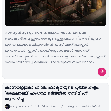
സസ്പെൻസും ഉദ്വേഗജനകമായ അന്വേഷണവും
വൈകാരിക മുഹൂർത്തങ്ങളും ഒത്തുചേരുന്ന ‘ആരം‘ എന്ന
പുതിയ മലയാള ചിത്രത്തിന്റെ ഫസ്റ്റ് ലുക്ക് പോസ്റ്റർ
പുറത്തിറങ്ങി. ഗുഡ് ഹോപ് പ്രൊഡക്ഷൻ ആൻഡ്
ഡിസ്ട്രിബ്യൂഷൻ ബാനറിൽ ഡോ. ജുനൈസ് ബാബു ഗുഡ്
ഹോപ് നിർമ്മിച്ച് രാജേഷ് പരമേശ്വരൻ സംവിധാനം…
→
കാസാബ്ലാങ്കാ ഫിലിം ഫാക്ടറിയുടെ പുതിയ ചിത്രം
‘മൈലാഞ്ചി’ ഹംഗാമ ഒടിടിയിൽ സ്ട്രീമിംഗ്
ആരംഭിച്ചു
കേരള ടിവി വെബ് സീരീസ് & ഒടിടി ഡെസ്ക്
6 August
ഓടിടി റിലീസ്