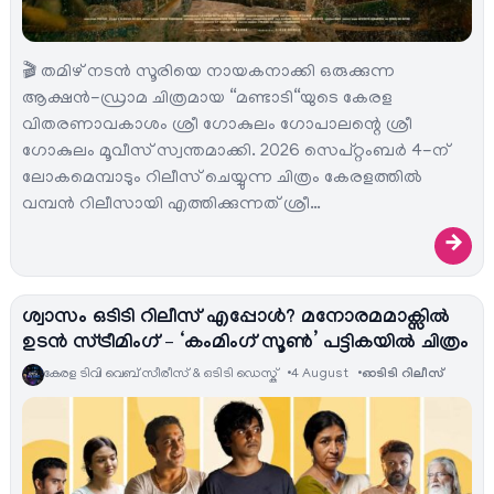
🎬 തമിഴ് നടൻ സൂരിയെ നായകനാക്കി ഒരുക്കുന്ന
ആക്ഷൻ-ഡ്രാമ ചിത്രമായ “മണ്ടാടി“യുടെ കേരള
വിതരണാവകാശം ശ്രീ ഗോകുലം ഗോപാലന്റെ ശ്രീ
ഗോകുലം മൂവീസ് സ്വന്തമാക്കി. 2026 സെപ്റ്റംബർ 4-ന്
ലോകമെമ്പാടും റിലീസ് ചെയ്യുന്ന ചിത്രം കേരളത്തിൽ
വമ്പൻ റിലീസായി എത്തിക്കുന്നത് ശ്രീ…
→
ശ്വാസം ഒടിടി റിലീസ് എപ്പോൾ? മനോരമമാക്സിൽ
ഉടൻ സ്ട്രീമിംഗ് – ‘കംമിംഗ് സൂൺ’ പട്ടികയിൽ ചിത്രം
കേരള ടിവി വെബ് സീരീസ് & ഒടിടി ഡെസ്ക്
4 August
ഓടിടി റിലീസ്