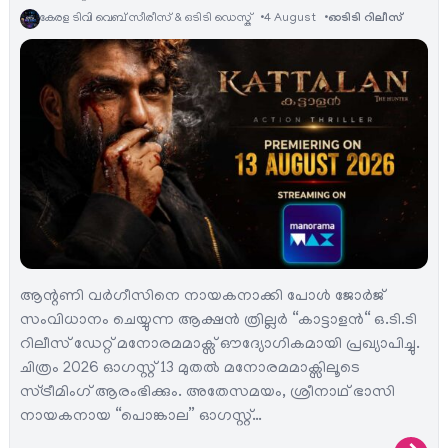
കേരള ടിവി വെബ് സീരീസ് & ഒടിടി ഡെസ്ക്
4 August
ഓടിടി റിലീസ്
ആന്റണി വർഗീസിനെ നായകനാക്കി പോൾ ജോർജ്
സംവിധാനം ചെയ്യുന്ന ആക്ഷൻ ത്രില്ലർ “കാട്ടാളൻ“ ഒ.ടി.ടി
റിലീസ് ഡേറ്റ് മനോരമമാക്സ് ഔദ്യോഗികമായി പ്രഖ്യാപിച്ചു.
ചിത്രം 2026 ഓഗസ്റ്റ് 13 മുതൽ മനോരമമാക്സിലൂടെ
സ്ട്രീമിംഗ് ആരംഭിക്കും. അതേസമയം, ശ്രീനാഥ് ഭാസി
നായകനായ “പൊങ്കാല” ഓഗസ്റ്റ്…