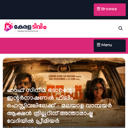
☰ Browse
☰ Menu
ഹാഫ് സിനിമ ടൊറന്റോ
ഇന്റർനാഷണൽ ഫിലിം
ഫെസ്റ്റിവലിലേക്ക് – മലയാള വാമ്പയർ
ആക്ഷൻ ത്രില്ലറിന് അന്താരാഷ്ട്ര
വേദിയിൽ പ്രീമിയർ