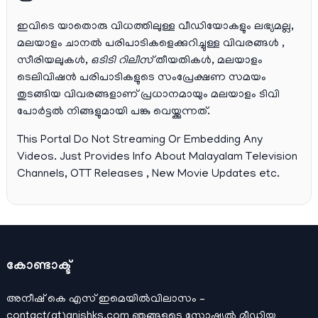
ഇവിടെ യാതൊരു വിധത്തിലുള്ള വീഡിയോകളും ലഭ്യമല്ല,
മലയാളം ചാനല്‍ പരിപാടികളെക്കുറിച്ചുള്ള വിവരങ്ങള്‍ ,
സീരിയലുകള്‍,
ഒടിടി റിലീസ്
തീയതികള്‍, മലയാളം
ടെലിവിഷന്‍ പരിപാടികളുടെ സംപ്രേക്ഷണ സമയം
തുടങ്ങിയ വിവരങ്ങളാണ് പ്രധാനമായും മലയാളം ടിവി
പോര്‍ട്ടല്‍ നിങ്ങളുമായി പങ്കു വെയ്ക്കുന്നത്.
This Portal Do Not Streaming Or Embedding Any
Videos. Just Provides Info About Malayalam Television
Channels, OTT Releases , New Movie Updates etc.
കോണ്ടാക്ട്
അനീഷ്‌ കെ എസ് ഇമെയില്‍വിലാസം –
contact(at)anishks.com ഞങ്ങളുടെ സോഷ്യല്‍ മീഡിയ