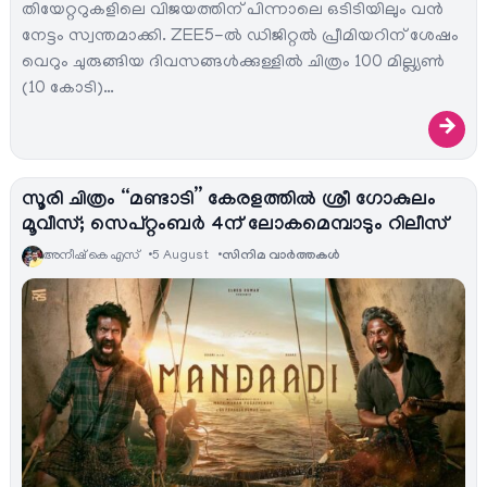
തിയേറ്ററുകളിലെ വിജയത്തിന് പിന്നാലെ ഒടിടിയിലും വൻ
നേട്ടം സ്വന്തമാക്കി. ZEE5-ൽ ഡിജിറ്റൽ പ്രീമിയറിന് ശേഷം
വെറും ചുരുങ്ങിയ ദിവസങ്ങൾക്കുള്ളിൽ ചിത്രം 100 മില്ല്യൺ
(10 കോടി)…
→
സൂരി ചിത്രം “മണ്ടാടി” കേരളത്തിൽ ശ്രീ ഗോകുലം
മൂവീസ്; സെപ്റ്റംബർ 4ന് ലോകമെമ്പാടും റിലീസ്
അനീഷ്‌ കെ എസ്
5 August
സിനിമ വാര്‍ത്തകള്‍