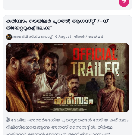
→
കരിമ്പടം ട്രെയിലർ പുറത്ത്; ആഗസ്റ്റ് 7-ന്
തിയേറ്ററുകളിലേക്ക്
കേരള ടിവി സിനിമ ഡെസ്ക്
3 August
ടീസര്‍ / ട്രെയിലര്‍
🎬 ദേശീയ-അന്തർദേശീയ പുരസ്കാരങ്ങൾ നേടിയ കരിമ്പടം
റിലീസിനൊരുങ്ങുന്നു അനസ് സൈനുദ്ദീൻ, തീർത്ഥ