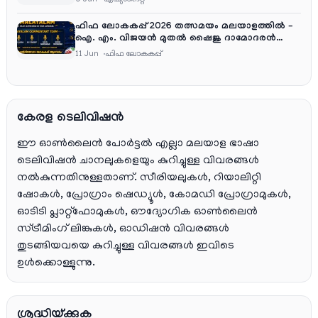
ഫിഫ ലോകകപ്പ് 2026 തത്സമയം മലയാളത്തിൽ –
ഐ. എം. വിജയൻ മുതൽ ഷൈജു ദാമോദരൻ
വരെ കമന്ററി സംഘത്തിൽ
11 Jun
ഫിഫ ലോകകപ്പ്
കേരള ടെലിവിഷൻ
ഈ ഓൺലൈൻ പോർട്ടൽ എല്ലാ മലയാള ഭാഷാ
ടെലിവിഷൻ ചാനലുകളെയും കുറിച്ചുള്ള വിവരങ്ങൾ
നൽകുന്നതിനുള്ളതാണ്. സീരിയലുകൾ, റിയാലിറ്റി
ഷോകൾ, പ്രോഗ്രാം ഷെഡ്യൂൾ, കോമഡി പ്രോഗ്രാമുകൾ,
ഓടിടി പ്ലാറ്റ്‌ഫോമുകൾ, ഔദ്യോഗിക ഓൺലൈൻ
സ്ട്രീമിംഗ് ലിങ്കുകൾ, ഓഡിഷൻ വിവരങ്ങൾ
തുടങ്ങിയവയെ കുറിച്ചുള്ള വിവരങ്ങൾ ഇവിടെ
ഉൾക്കൊള്ളുന്നു.
ശ്രദ്ധിയ്ക്കുക