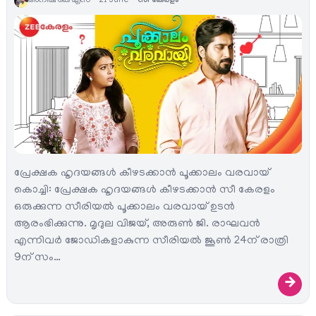
അനീഷ്‌ കെ എസ്
21 June
സീ കേരളം
പ്രേക്ഷക ഹൃദയങ്ങള്‍ കീഴടക്കാന്‍ പൂക്കാലം വരവായ്
കൊച്ചി: പ്രേക്ഷക ഹൃദയങ്ങള്‍ കീഴടക്കാന്‍ സീ കേരളം
ഒരുക്കുന്ന സീരിയല്‍ പൂക്കാലം വരവായ് ഉടന്‍
ആരംഭിക്കുന്നു. മൃദുല വിജയ്, അരുണ്‍ ജി. രാഘവന്‍
എന്നിവര്‍ ജോഡികളാകുന്ന സീരിയല്‍ ജൂണ്‍ 24ന് രാത്രി
9ന് സം…
→