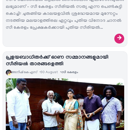
സീ 5 മൊബൈല്‍ ആപ്പില്‍ ഓണ്‍ലൈന്‍ എപ്പിസോഡുകള്‍
ലഭ്യമാണ് – സീ കേരളം സീരിയല്‍ സത്യ എന്ന പെണ്‍കുട്ടി
കൊച്ചി: ചുരുങ്ങിയ കാലയളവില്‍ ശ്രദ്ധേയമായ മുന്നേറ്റം
നടത്തിയ മലയാളത്തിലെ ഏറ്റവും പുതിയ വിനോദ ചാനല്‍
സീ കേരളം പ്രേക്ഷകര്‍ക്കായി പുതിയ സീരിയല്‍…
→
പ്രളയബാധിതര്‍ക്ക് ഓണ സമ്മാനങ്ങളുമായി
സീരിയല്‍ താരങ്ങളെത്തി
അനീഷ്‌ കെ എസ്
30 August
സീ കേരളം