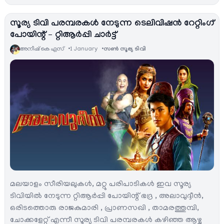
സൂര്യ ടിവി പരമ്പരകള്‍ നേടുന്ന ടെലിവിഷന്‍ റേറ്റിംഗ്
പോയിന്റ് – റ്റിആര്‍പ്പി ചാര്‍ട്ട്
അനീഷ്‌ കെ എസ്
1 January
സൺ സൂര്യ ടിവി
മലയാളം സീരിയലുകള്‍, മറ്റു പരിപാടികള്‍ ഇവ സൂര്യ
ടിവിയില്‍ നേടുന്ന റ്റിആര്‍പ്പി പോയിന്റ് ഭദ്ര , അലാവുദ്ദീൻ,
ഒരിടത്തൊരു രാജകുമാരി , പ്രാണസഖി , താമരത്തുമ്പി,
ചോക്കളേറ്റ് എന്നീ സൂര്യ ടിവി പരമ്പരകള്‍ കഴിഞ്ഞ ആഴ്ച