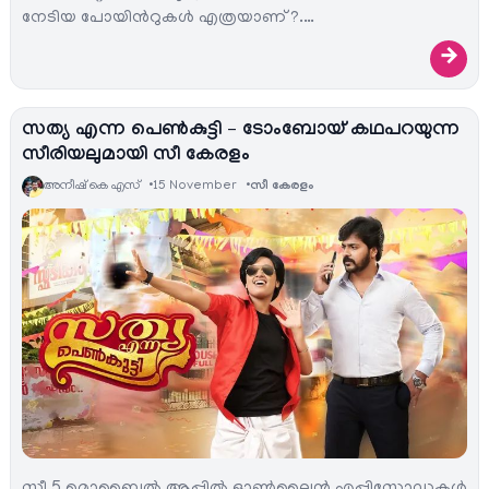
നേടിയ പോയിന്‍റുകള്‍ എത്രയാണ് ?.…
→
സത്യ എന്ന പെണ്‍കുട്ടി – ടോംബോയ് കഥപറയുന്ന
സീരിയലുമായി സീ കേരളം
അനീഷ്‌ കെ എസ്
15 November
സീ കേരളം