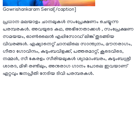
Gowrishankaram Serial[/caption]
പ്രധാന മലയാളം ചാനലുകള്‍ സംപ്രേക്ഷണം ചെയ്യുന്ന
പരമ്പരകള്‍. അവയുടെ കഥ, അഭിനേതാക്കള്‍ , സംപ്രേക്ഷണ
സമയയം, ഓണ്‍ലൈന്‍ എപ്പിസോഡ് ലിങ്ക് തുടങ്ങിയ
വിവരങ്ങള്‍. ഏഷ്യാനെറ്റ്‌ ചാനലിലെ സാന്ത്വനം, മൗനരാഗം,
ഗീതാ ഗോവിന്ദം, കുടുംബവിളക്ക്, പത്തരമാറ്റ്, കൂടെവിടെ,
നമ്മൾ, സീ കേരളം സീരിയലുകള്‍ ശ്യാമാംബരം, കുടുംബശ്രീ
ശാരദ, മിഴി രണ്ടിലും, അനുരാഗ ഗാനം പോലെ ഇവയാണ്
ഏറ്റവും ജനപ്രീതി നേടിയ ടിവി പരമ്പരകള്‍.