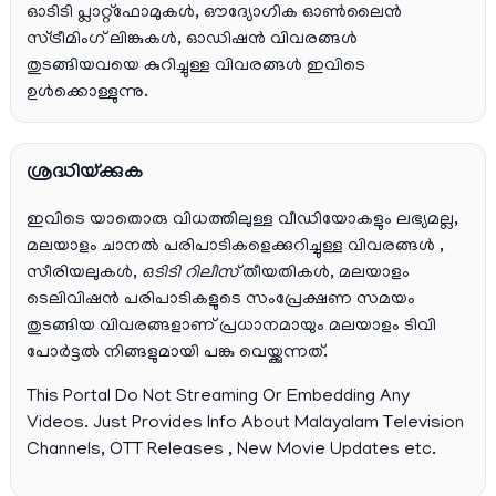
ഓടിടി പ്ലാറ്റ്‌ഫോമുകൾ, ഔദ്യോഗിക ഓൺലൈൻ
സ്ട്രീമിംഗ് ലിങ്കുകൾ, ഓഡിഷൻ വിവരങ്ങൾ
തുടങ്ങിയവയെ കുറിച്ചുള്ള വിവരങ്ങൾ ഇവിടെ
ഉൾക്കൊള്ളുന്നു.
ശ്രദ്ധിയ്ക്കുക
ഇവിടെ യാതൊരു വിധത്തിലുള്ള വീഡിയോകളും ലഭ്യമല്ല,
മലയാളം ചാനല്‍ പരിപാടികളെക്കുറിച്ചുള്ള വിവരങ്ങള്‍ ,
സീരിയലുകള്‍,
ഒടിടി റിലീസ്
തീയതികള്‍, മലയാളം
ടെലിവിഷന്‍ പരിപാടികളുടെ സംപ്രേക്ഷണ സമയം
തുടങ്ങിയ വിവരങ്ങളാണ് പ്രധാനമായും മലയാളം ടിവി
പോര്‍ട്ടല്‍ നിങ്ങളുമായി പങ്കു വെയ്ക്കുന്നത്.
This Portal Do Not Streaming Or Embedding Any
Videos. Just Provides Info About Malayalam Television
Channels, OTT Releases , New Movie Updates etc.