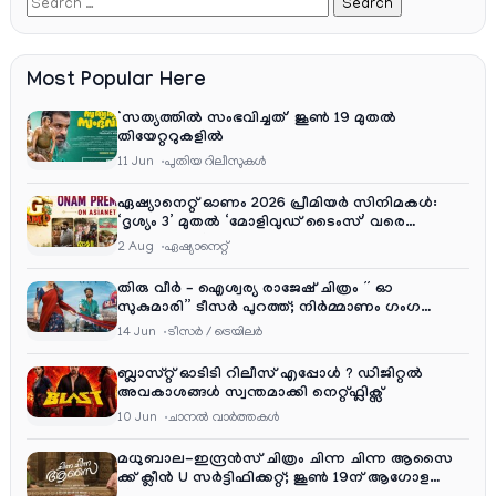
Most Popular Here
‘സത്യത്തിൽ സംഭവിച്ചത്’ ജൂൺ 19 മുതൽ
തിയേറ്ററുകളിൽ
11 Jun
പുതിയ റിലീസുകള്‍
ഏഷ്യാനെറ്റ് ഓണം 2026 പ്രീമിയർ സിനിമകൾ:
‘ദൃശ്യം 3’ മുതൽ ‘മോളിവുഡ് ടൈംസ്’ വരെ
ആഘോഷ വിരുന്ന്
2 Aug
ഏഷ്യാനെറ്റ്‌
തിരു വീർ – ഐശ്വര്യ രാജേഷ് ചിത്രം ” ഓ
സുകുമാരി” ടീസർ പുറത്ത്; നിർമ്മാണം ഗംഗ
എന്റർടൈൻമെന്റ്‌സ്
14 Jun
ടീസര്‍ / ട്രെയിലര്‍
ബ്ലാസ്റ്റ് ഓടിടി റിലീസ് എപ്പോൾ ? ഡിജിറ്റൽ
അവകാശങ്ങൾ സ്വന്തമാക്കി നെറ്റ്ഫ്ലിക്സ്
10 Jun
ചാനല്‍ വാര്‍ത്തകള്‍
മധുബാല-ഇന്ദ്രൻസ് ചിത്രം ചിന്ന ചിന്ന ആസൈ
ക്ക് ക്ലീൻ U സർട്ടിഫിക്കറ്റ്; ജൂൺ 19ന് ആഗോള