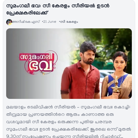
സുമംഗലീ ഭവഃ സീ കേരളം സീരിയല്‍ ഉടന്‍
പ്രേക്ഷകരിലേക്ക്
അനീഷ്‌ കെ എസ്
21 June
സീ കേരളം
മലയാളം ടെലിവിഷന്‍ സീരിയല്‍ – സുമംഗലീ ഭവഃ കൊച്ചി:
തീവ്രമായ പ്രണയത്തിന്‍റെ ആരും കാണാത്ത ഒരു
വശവുമായി സീ കേരളം ഒരുക്കുന്ന പുതിയ പരമ്പര
സുമംഗലീ ഭവഃ ഉടന്‍ പ്രേക്ഷകരിലേക്ക്. ജൂലൈ ഒന്ന് മുതല്‍
9.30ന് സംപ്രേഷണം ചെയ്യുന്ന സീരിയലില്‍ റിച്ചാര്‍ഡ്…