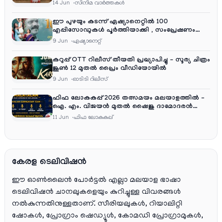
റിലീസ്
14 Jun
സിനിമ വാര്‍ത്തകള്‍
ഈ പുഴയും കടന്ന് ഏഷ്യാനെറ്റിൽ 100
എപ്പിസോഡുകൾ പൂർത്തിയാക്കി , സംപ്രേഷണം
തിങ്കൾ മുതൽ വെള്ളി വരെ രാത്രി 9:30 ന്
9 Jun
ഏഷ്യാനെറ്റ്‌
കറുപ്പ് OTT റിലീസ് തീയതി പ്രഖ്യാപിച്ചു – സൂര്യ ചിത്രം
ജൂൺ 12 മുതൽ പ്രൈം വീഡിയോയിൽ
9 Jun
ഓടിടി റിലീസ്
ഫിഫ ലോകകപ്പ് 2026 തത്സമയം മലയാളത്തിൽ –
ഐ. എം. വിജയൻ മുതൽ ഷൈജു ദാമോദരൻ
വരെ കമന്ററി സംഘത്തിൽ
11 Jun
ഫിഫ ലോകകപ്പ്
കേരള ടെലിവിഷൻ
ഈ ഓൺലൈൻ പോർട്ടൽ എല്ലാ മലയാള ഭാഷാ
ടെലിവിഷൻ ചാനലുകളെയും കുറിച്ചുള്ള വിവരങ്ങൾ
നൽകുന്നതിനുള്ളതാണ്. സീരിയലുകൾ, റിയാലിറ്റി
ഷോകൾ, പ്രോഗ്രാം ഷെഡ്യൂൾ, കോമഡി പ്രോഗ്രാമുകൾ,