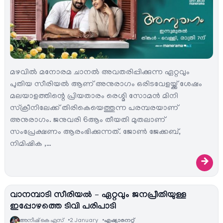
മഴവില്‍ മനോരമ ചാനല്‍ അവതരിപ്പിക്കുന്ന ഏറ്റവും
പുതിയ സീരിയല്‍ ആണ് അനുരാഗം ഒരിടവേളയ്ക്ക് ശേഷം
മലയാളത്തിന്റെ പ്രിയതാരം രെശ്മി സോമന്‍ മിനി
സ്ക്രീനിലേക്ക് തിരികെയെത്തുന്ന പരമ്പരയാണ്
അനുരാഗം. ജനുവരി 6ആം തീയതി മുതലാണ്
സംപ്രേക്ഷണം ആരംഭിക്കുന്നത്. ജോണ്‍ ജേക്കബ്,
നിമിഷിക ,…
→
വാനമ്പാടി സീരിയൽ – ഏറ്റവും ജനപ്രീതിയുള്ള
ഇപ്പോഴത്തെ ടിവി പരിപാടി
അനീഷ്‌ കെ എസ്
2 January
ഏഷ്യാനെറ്റ്‌