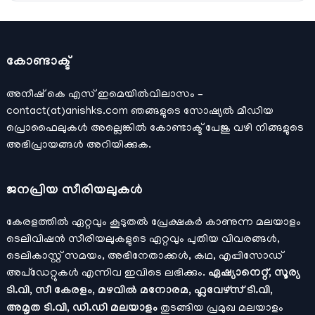
കോണ്ടാക്ട്
അനീഷ്‌ കെ എസ് ഇമെയില്‍വിലാസം –
contact(at)anishks.com ഞങ്ങളുടെ സോഷ്യല്‍ മീഡിയ
പ്രൊഫൈലുകള്‍ അല്ലെങ്കില്‍
കോണ്ടാക്ട്
പേജു വഴി നിങ്ങളുടെ
അഭിപ്രായങ്ങള്‍ അറിയിക്കുക.
ജനപ്രിയ സീരിയലുകള്‍
കേരളത്തിൽ ഏറ്റവും കൂടുതൽ പ്രേക്ഷകർ കാണുന്ന മലയാളം
ടെലിവിഷൻ സീരിയലുകളുടെ ഏറ്റവും പുതിയ വിവരങ്ങൾ,
ടെലികാസ്റ്റ് സമയം, അഭിനേതാക്കൾ, കഥ, എപ്പിസോഡ്
അപ്ഡേറ്റുകൾ എന്നിവ ഇവിടെ ലഭിക്കും.
ഏഷ്യാനെറ്റ്, സൂര്യ
ടി.വി, സീ കേരളം, മഴവിൽ മനോരമ, ഫ്ലവേഴ്സ് ടി.വി,
അമൃത ടി.വി, ഡി.ഡി മലയാളം
തുടങ്ങിയ പ്രമുഖ മലയാളം