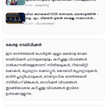
എപ്പിസോഡുകൾ പൂർത്തിയാക്കി , സംപ്രേഷണം
തിങ്കൾ മുതൽ വെള്ളി വരെ രാത്രി 9:30 ന്
9 Jun
ഏഷ്യാനെറ്റ്‌
ഫിഫ ലോകകപ്പ് 2026 തത്സമയം മലയാളത്തിൽ –
ഐ. എം. വിജയൻ മുതൽ ഷൈജു ദാമോദരൻ
വരെ കമന്ററി സംഘത്തിൽ
11 Jun
ഫിഫ ലോകകപ്പ്
കേരള ടെലിവിഷൻ
ഈ ഓൺലൈൻ പോർട്ടൽ എല്ലാ മലയാള ഭാഷാ
ടെലിവിഷൻ ചാനലുകളെയും കുറിച്ചുള്ള വിവരങ്ങൾ
നൽകുന്നതിനുള്ളതാണ്. സീരിയലുകൾ, റിയാലിറ്റി
ഷോകൾ, പ്രോഗ്രാം ഷെഡ്യൂൾ, കോമഡി പ്രോഗ്രാമുകൾ,
ഓടിടി പ്ലാറ്റ്‌ഫോമുകൾ, ഔദ്യോഗിക ഓൺലൈൻ
സ്ട്രീമിംഗ് ലിങ്കുകൾ, ഓഡിഷൻ വിവരങ്ങൾ
തുടങ്ങിയവയെ കുറിച്ചുള്ള വിവരങ്ങൾ ഇവിടെ
ഉൾക്കൊള്ളുന്നു.