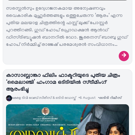
സസ്പെൻസും ഉദ്വേഗജനകമായ അന്വേഷണവും
വൈകാരിക മുഹൂർത്തങ്ങളും ഒത്തുചേരുന്ന ‘ആരം‘ എന്ന
പുതിയ മലയാള ചിത്രത്തിന്റെ ഫസ്റ്റ് ലുക്ക് പോസ്റ്റർ
പുറത്തിറങ്ങി. ഗുഡ് ഹോപ് പ്രൊഡക്ഷൻ ആൻഡ്
ഡിസ്ട്രിബ്യൂഷൻ ബാനറിൽ ഡോ. ജുനൈസ് ബാബു ഗുഡ്
ഹോപ് നിർമ്മിച്ച് രാജേഷ് പരമേശ്വരൻ സംവിധാനം…
→
കാസാബ്ലാങ്കാ ഫിലിം ഫാക്ടറിയുടെ പുതിയ ചിത്രം
‘മൈലാഞ്ചി’ ഹംഗാമ ഒടിടിയിൽ സ്ട്രീമിംഗ്
ആരംഭിച്ചു
കേരള ടിവി വെബ് സീരീസ് & ഒടിടി ഡെസ്ക്
6 August
ഓടിടി റിലീസ്