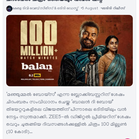
ചിദംബരം ചിത്രം ഒടിടിയിലും വമ്പൻ ഹിറ്റ്
കേരള ടിവി വെബ് സീരീസ് & ഒടിടി ഡെസ്ക്
5 August
ഓടിടി റിലീസ്
‘മഞ്ഞുമ്മൽ ബോയ്സ്’ എന്ന ബ്ലോക്ക്ബസ്റ്ററിന് ശേഷം
ചിദംബരം സംവിധാനം ചെയ്ത ‘ബാലൻ ദി ബോയ്’
തിയേറ്ററുകളിലെ വിജയത്തിന് പിന്നാലെ ഒടിടിയിലും വൻ
നേട്ടം സ്വന്തമാക്കി. ZEE5-ൽ ഡിജിറ്റൽ പ്രീമിയറിന് ശേഷം
വെറും ചുരുങ്ങിയ ദിവസങ്ങൾക്കുള്ളിൽ ചിത്രം 100 മില്ല്യൺ
(10 കോടി)…