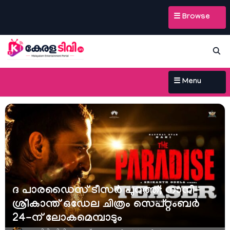
☰ Browse
☰ Menu
ദ പാരഡൈസ് ടീസർ പുറത്ത്; നാനി-
ശ്രീകാന്ത് ഒഡേല ചിത്രം സെപ്റ്റംബർ
24-ന് ലോകമെമ്പാടും