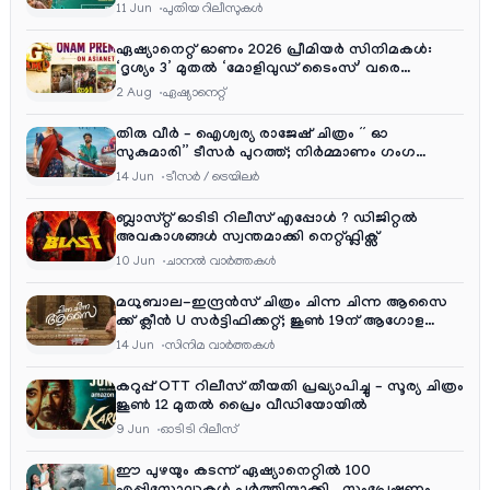
11 Jun
പുതിയ റിലീസുകള്‍
ഏഷ്യാനെറ്റ് ഓണം 2026 പ്രീമിയർ സിനിമകൾ:
‘ദൃശ്യം 3’ മുതൽ ‘മോളിവുഡ് ടൈംസ്’ വരെ
ആഘോഷ വിരുന്ന്
2 Aug
ഏഷ്യാനെറ്റ്‌
തിരു വീർ – ഐശ്വര്യ രാജേഷ് ചിത്രം ” ഓ
സുകുമാരി” ടീസർ പുറത്ത്; നിർമ്മാണം ഗംഗ
എന്റർടൈൻമെന്റ്‌സ്
14 Jun
ടീസര്‍ / ട്രെയിലര്‍
ബ്ലാസ്റ്റ് ഓടിടി റിലീസ് എപ്പോൾ ? ഡിജിറ്റൽ
അവകാശങ്ങൾ സ്വന്തമാക്കി നെറ്റ്ഫ്ലിക്സ്
10 Jun
ചാനല്‍ വാര്‍ത്തകള്‍
മധുബാല-ഇന്ദ്രൻസ് ചിത്രം ചിന്ന ചിന്ന ആസൈ
ക്ക് ക്ലീൻ U സർട്ടിഫിക്കറ്റ്; ജൂൺ 19ന് ആഗോള
റിലീസ്
14 Jun
സിനിമ വാര്‍ത്തകള്‍
കറുപ്പ് OTT റിലീസ് തീയതി പ്രഖ്യാപിച്ചു – സൂര്യ ചിത്രം
ജൂൺ 12 മുതൽ പ്രൈം വീഡിയോയിൽ
9 Jun
ഓടിടി റിലീസ്
ഈ പുഴയും കടന്ന് ഏഷ്യാനെറ്റിൽ 100