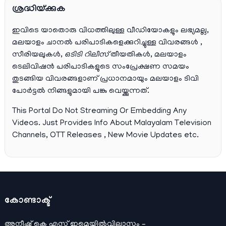
ശ്രദ്ധിയ്ക്കുക
ഇവിടെ യാതൊരു വിധത്തിലുള്ള വീഡിയോകളും ലഭ്യമല്ല,
മലയാളം ചാനല്‍ പരിപാടികളെക്കുറിച്ചുള്ള വിവരങ്ങള്‍ ,
സീരിയലുകള്‍,
ഒടിടി റിലീസ്
തീയതികള്‍, മലയാളം
ടെലിവിഷന്‍ പരിപാടികളുടെ സംപ്രേക്ഷണ സമയം
തുടങ്ങിയ വിവരങ്ങളാണ് പ്രധാനമായും മലയാളം ടിവി
പോര്‍ട്ടല്‍ നിങ്ങളുമായി പങ്കു വെയ്ക്കുന്നത്.
This Portal Do Not Streaming Or Embedding Any
Videos. Just Provides Info About Malayalam Television
Channels, OTT Releases , New Movie Updates etc.
കോണ്ടാക്ട്
അനീഷ്‌ കെ എസ് ഇമെയില്‍വിലാസം –