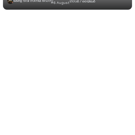
കേരള ടിവി സിനിമ ഡെസ്ക്
ടീസര്‍ / ട്രെയിലര്‍
6 August