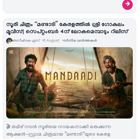
→
സൂരി ചിത്രം “മണ്ടാടി” കേരളത്തിൽ ശ്രീ ഗോകുലം
മൂവീസ്; സെപ്റ്റംബർ 4ന് ലോകമെമ്പാടും റിലീസ്
അനീഷ്‌ കെ എസ്
5 August
സിനിമ വാര്‍ത്തകള്‍
🎬 തമിഴ് നടൻ സൂരിയെ നായകനാക്കി ഒരുക്കുന്ന
ആക്ഷൻ-ഡ്രാമ ചിത്രമായ “മണ്ടാടി“യുടെ കേരള