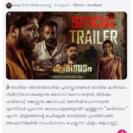
കേരള ടിവി സിനിമ ഡെസ്ക്
3 August
ടീസര്‍ / ട്രെയിലര്‍
🎬 ദേശീയ-അന്തർദേശീയ പുരസ്കാരങ്ങൾ നേടിയ കരിമ്പടം
റിലീസിനൊരുങ്ങുന്നു അനസ് സൈനുദ്ദീൻ, തീർത്ഥ
ഹരിദേവ്, ജെസ്സൻ ജോസഫ്, അനീഷ് പൊന്നപ്പൻ
എന്നിവർ പ്രധാന കഥാപാത്രങ്ങളായി എത്തുന്ന “കരിമ്പടം“
എന്ന ചിത്രത്തിന്റെ ഒഫീഷ്യൽ ട്രെയിലർ പുറത്തിറങ്ങി.
അംലാദ് ജലീൽ സംവിധാനം ചെയ്യുന്ന ചിത്രം ആഗസ്റ്റ്…