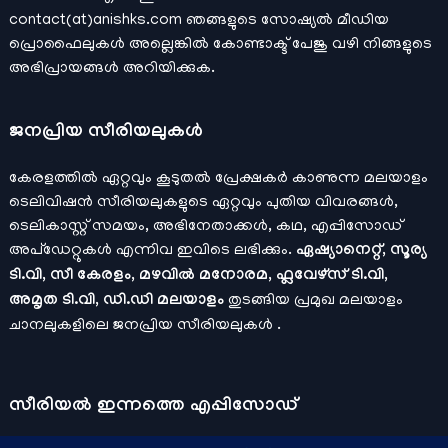
contact(at)anishks.com ഞങ്ങളുടെ സോഷ്യല്‍ മീഡിയ
പ്രൊഫൈലുകള്‍ അല്ലെങ്കില്‍
കോണ്ടാക്ട്
പേജു വഴി നിങ്ങളുടെ
അഭിപ്രായങ്ങള്‍ അറിയിക്കുക.
ജനപ്രിയ സീരിയലുകള്‍
കേരളത്തിൽ ഏറ്റവും കൂടുതൽ പ്രേക്ഷകർ കാണുന്ന മലയാളം
ടെലിവിഷൻ സീരിയലുകളുടെ ഏറ്റവും പുതിയ വിവരങ്ങൾ,
ടെലികാസ്റ്റ് സമയം, അഭിനേതാക്കൾ, കഥ, എപ്പിസോഡ്
അപ്ഡേറ്റുകൾ എന്നിവ ഇവിടെ ലഭിക്കും.
ഏഷ്യാനെറ്റ്, സൂര്യ
ടി.വി, സീ കേരളം, മഴവിൽ മനോരമ, ഫ്ലവേഴ്സ് ടി.വി,
അമൃത ടി.വി, ഡി.ഡി മലയാളം
തുടങ്ങിയ പ്രമുഖ മലയാളം
ചാനലുകളിലെ ജനപ്രിയ സീരിയലുകൾ .
സീരിയല്‍ ഇന്നത്തെ എപ്പിസോഡ്