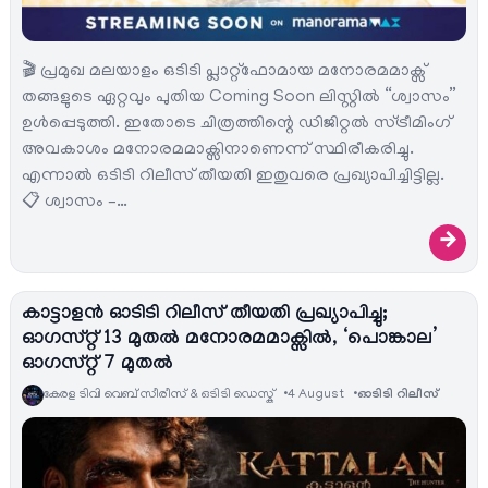
🎬 പ്രമുഖ മലയാളം ഒടിടി പ്ലാറ്റ്‌ഫോമായ മനോരമമാക്സ്
തങ്ങളുടെ ഏറ്റവും പുതിയ Coming Soon ലിസ്റ്റിൽ “ശ്വാസം”
ഉൾപ്പെടുത്തി. ഇതോടെ ചിത്രത്തിന്റെ ഡിജിറ്റൽ സ്ട്രീമിംഗ്
അവകാശം മനോരമമാക്സിനാണെന്ന് സ്ഥിരീകരിച്ചു.
എന്നാൽ ഒടിടി റിലീസ് തീയതി ഇതുവരെ പ്രഖ്യാപിച്ചിട്ടില്ല.
📋 ശ്വാസം –…
→
കാട്ടാളൻ ഓടിടി റിലീസ് തീയതി പ്രഖ്യാപിച്ചു;
ഓഗസ്റ്റ് 13 മുതൽ മനോരമമാക്സിൽ, ‘പൊങ്കാല’
ഓഗസ്റ്റ് 7 മുതൽ
കേരള ടിവി വെബ് സീരീസ് & ഒടിടി ഡെസ്ക്
4 August
ഓടിടി റിലീസ്