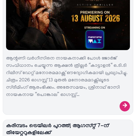
ആന്റണി വർഗീസിനെ നായകനാക്കി പോൾ ജോർജ്
സംവിധാനം ചെയ്യുന്ന ആക്ഷൻ ത്രില്ലർ “കാട്ടാളൻ“ ഒ.ടി.ടി
റിലീസ് ഡേറ്റ് മനോരമമാക്സ് ഔദ്യോഗികമായി പ്രഖ്യാപിച്ചു.
ചിത്രം 2026 ഓഗസ്റ്റ് 13 മുതൽ മനോരമമാക്സിലൂടെ
സ്ട്രീമിംഗ് ആരംഭിക്കും. അതേസമയം, ശ്രീനാഥ് ഭാസി
നായകനായ “പൊങ്കാല” ഓഗസ്റ്റ്…
→
കരിമ്പടം ട്രെയിലർ പുറത്ത്; ആഗസ്റ്റ് 7-ന്
തിയേറ്ററുകളിലേക്ക്