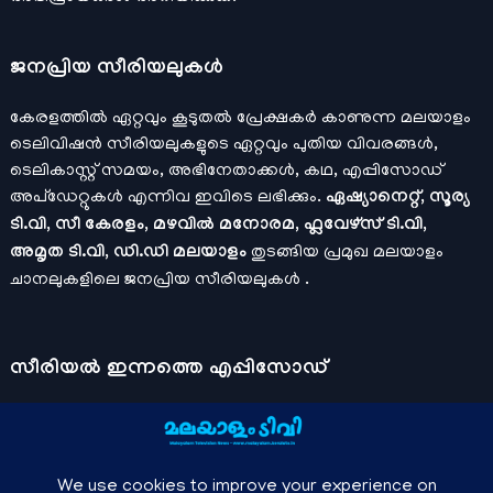
ജനപ്രിയ സീരിയലുകള്‍
കേരളത്തിൽ ഏറ്റവും കൂടുതൽ പ്രേക്ഷകർ കാണുന്ന മലയാളം
ടെലിവിഷൻ സീരിയലുകളുടെ ഏറ്റവും പുതിയ വിവരങ്ങൾ,
ടെലികാസ്റ്റ് സമയം, അഭിനേതാക്കൾ, കഥ, എപ്പിസോഡ്
അപ്ഡേറ്റുകൾ എന്നിവ ഇവിടെ ലഭിക്കും.
ഏഷ്യാനെറ്റ്, സൂര്യ
ടി.വി, സീ കേരളം, മഴവിൽ മനോരമ, ഫ്ലവേഴ്സ് ടി.വി,
അമൃത ടി.വി, ഡി.ഡി മലയാളം
തുടങ്ങിയ പ്രമുഖ മലയാളം
ചാനലുകളിലെ ജനപ്രിയ സീരിയലുകൾ .
സീരിയല്‍ ഇന്നത്തെ എപ്പിസോഡ്
ചാനലുകളുടെ ഔദ്യോഗിക മൊബൈല്‍ ആപ്പുകള്‍ , ഒഫിഷ്യല്‍
യൂട്യൂബ് ചാനല്‍ ഇവ ഉപയോഗപ്പെടുത്തി കഴിഞ്ഞുപോയ
വീഡിയോകള്‍ കാണാം.
ഡിസ്നി പ്ലസ് ഹോട്ട്സ്റ്റാര്‍
, സീ5 ,