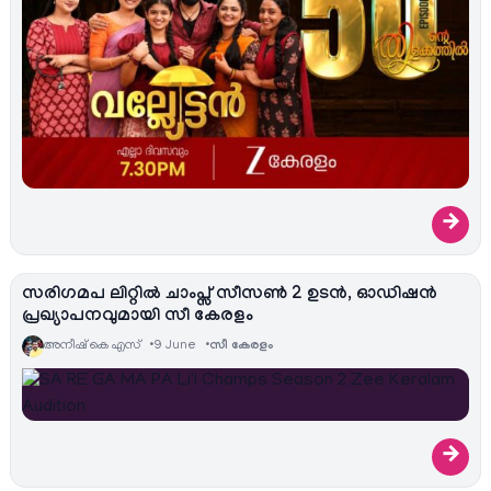
→
സരിഗമപ ലിറ്റിൽ ചാംപ്സ് സീസൺ 2 ഉടൻ, ഓഡിഷൻ
പ്രഖ്യാപനവുമായി സീ കേരളം
അനീഷ്‌ കെ എസ്
9 June
സീ കേരളം
→