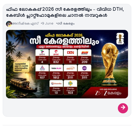
ഫിഫ ലോകകപ്പ് 2026 സീ കേരളത്തിലും – വിവിധ DTH,
കേബിൾ പ്ലാറ്റ്ഫോമുകളിലെ ചാനൽ നമ്പറുകൾ
അനീഷ്‌ കെ എസ്
9 June
സീ കേരളം
→