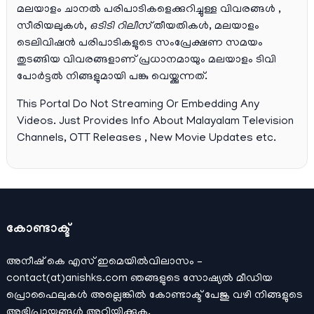
മലയാളം ചാനല്‍ പരിപാടികളെക്കുറിച്ചുള്ള വിവരങ്ങള്‍ ,
സീരിയലുകള്‍,
ഒടിടി റിലീസ്
തീയതികള്‍, മലയാളം
ടെലിവിഷന്‍ പരിപാടികളുടെ സംപ്രേക്ഷണ സമയം
തുടങ്ങിയ വിവരങ്ങളാണ് പ്രധാനമായും മലയാളം ടിവി
പോര്‍ട്ടല്‍ നിങ്ങളുമായി പങ്കു വെയ്ക്കുന്നത്.
This Portal Do Not Streaming Or Embedding Any
Videos. Just Provides Info About Malayalam Television
Channels, OTT Releases , New Movie Updates etc.
കോണ്ടാക്ട്
അനീഷ്‌ കെ എസ് ഇമെയില്‍വിലാസം –
contact(at)anishks.com ഞങ്ങളുടെ സോഷ്യല്‍ മീഡിയ
പ്രൊഫൈലുകള്‍ അല്ലെങ്കില്‍
കോണ്ടാക്ട്
പേജു വഴി നിങ്ങളുടെ
അഭിപ്രായങ്ങള്‍ അറിയിക്കുക.