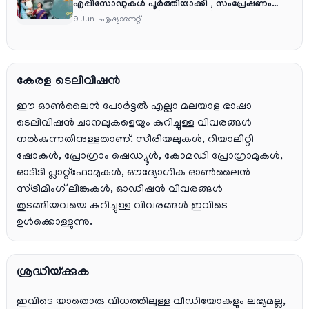
എപ്പിസോഡുകൾ പൂർത്തിയാക്കി , സംപ്രേഷണം
തിങ്കൾ മുതൽ വെള്ളി വരെ രാത്രി 9:30 ന്
9 Jun
ഏഷ്യാനെറ്റ്‌
കേരള ടെലിവിഷൻ
ഈ ഓൺലൈൻ പോർട്ടൽ എല്ലാ മലയാള ഭാഷാ
ടെലിവിഷൻ ചാനലുകളെയും കുറിച്ചുള്ള വിവരങ്ങൾ
നൽകുന്നതിനുള്ളതാണ്. സീരിയലുകൾ, റിയാലിറ്റി
ഷോകൾ, പ്രോഗ്രാം ഷെഡ്യൂൾ, കോമഡി പ്രോഗ്രാമുകൾ,
ഓടിടി പ്ലാറ്റ്‌ഫോമുകൾ, ഔദ്യോഗിക ഓൺലൈൻ
സ്ട്രീമിംഗ് ലിങ്കുകൾ, ഓഡിഷൻ വിവരങ്ങൾ
തുടങ്ങിയവയെ കുറിച്ചുള്ള വിവരങ്ങൾ ഇവിടെ
ഉൾക്കൊള്ളുന്നു.
ശ്രദ്ധിയ്ക്കുക
ഇവിടെ യാതൊരു വിധത്തിലുള്ള വീഡിയോകളും ലഭ്യമല്ല,