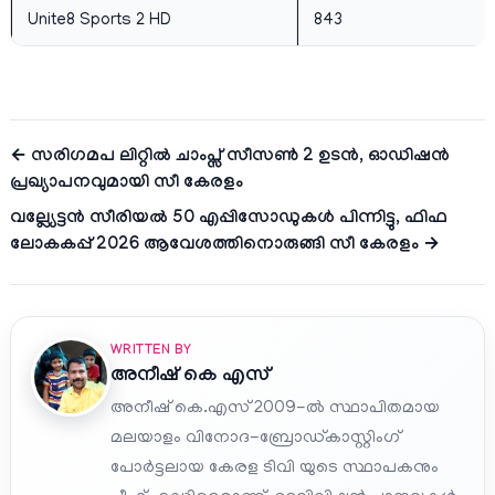
Unite8 Sports 2 HD
843
← സരിഗമപ ലിറ്റിൽ ചാംപ്സ് സീസൺ 2 ഉടൻ, ഓഡിഷൻ
പ്രഖ്യാപനവുമായി സീ കേരളം
വല്ല്യേട്ടൻ സീരിയല്‍ 50 എപ്പിസോഡുകൾ പിന്നിട്ടു, ഫിഫ
ലോകകപ്പ് 2026 ആവേശത്തിനൊരുങ്ങി സീ കേരളം →
WRITTEN BY
അനീഷ്‌ കെ എസ്
അനീഷ് കെ.എസ് 2009-ൽ സ്ഥാപിതമായ
മലയാളം വിനോദ-ബ്രോഡ്കാസ്റ്റിംഗ്
പോർട്ടലായ കേരള ടിവി യുടെ സ്ഥാപകനും