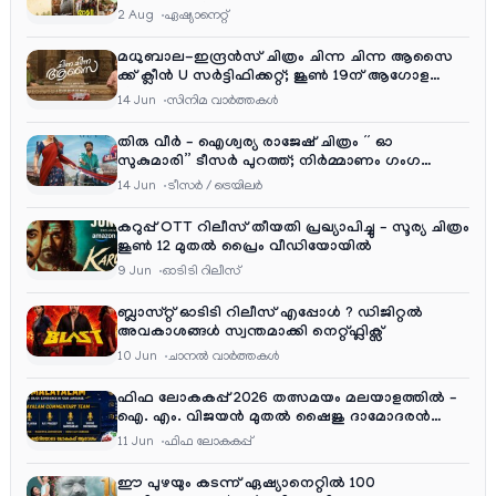
ആഘോഷ വിരുന്ന്
2 Aug
ഏഷ്യാനെറ്റ്‌
മധുബാല-ഇന്ദ്രൻസ് ചിത്രം ചിന്ന ചിന്ന ആസൈ
ക്ക് ക്ലീൻ U സർട്ടിഫിക്കറ്റ്; ജൂൺ 19ന് ആഗോള
റിലീസ്
14 Jun
സിനിമ വാര്‍ത്തകള്‍
തിരു വീർ – ഐശ്വര്യ രാജേഷ് ചിത്രം ” ഓ
സുകുമാരി” ടീസർ പുറത്ത്; നിർമ്മാണം ഗംഗ
എന്റർടൈൻമെന്റ്‌സ്
14 Jun
ടീസര്‍ / ട്രെയിലര്‍
കറുപ്പ് OTT റിലീസ് തീയതി പ്രഖ്യാപിച്ചു – സൂര്യ ചിത്രം
ജൂൺ 12 മുതൽ പ്രൈം വീഡിയോയിൽ
9 Jun
ഓടിടി റിലീസ്
ബ്ലാസ്റ്റ് ഓടിടി റിലീസ് എപ്പോൾ ? ഡിജിറ്റൽ
അവകാശങ്ങൾ സ്വന്തമാക്കി നെറ്റ്ഫ്ലിക്സ്
10 Jun
ചാനല്‍ വാര്‍ത്തകള്‍
ഫിഫ ലോകകപ്പ് 2026 തത്സമയം മലയാളത്തിൽ –
ഐ. എം. വിജയൻ മുതൽ ഷൈജു ദാമോദരൻ
വരെ കമന്ററി സംഘത്തിൽ
11 Jun
ഫിഫ ലോകകപ്പ്
ഈ പുഴയും കടന്ന് ഏഷ്യാനെറ്റിൽ 100