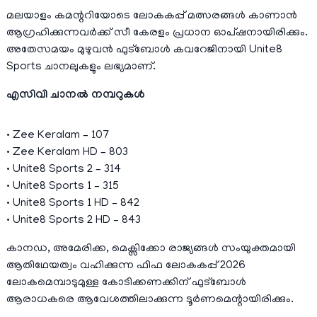
മലയാളം കമന്ററിയോടെ ലോകകപ്പ് മത്സരങ്ങൾ കാണാൻ
ആഗ്രഹിക്കുന്നവർക്ക് സീ കേരളം പ്രധാന ഓപ്ഷനായിരിക്കും.
അതേസമയം മുഴുവൻ ഫുട്ബോൾ കവറേജിനായി Unite8
Sports ചാനലുകളും ലഭ്യമാണ്.
എസിവി ചാനൽ നമ്പറുകൾ
• Zee Keralam – 107
• Zee Keralam HD – 803
• Unite8 Sports 2 – 314
• Unite8 Sports 1 – 315
• Unite8 Sports 1 HD – 842
• Unite8 Sports 2 HD – 843
കാനഡ, അമേരിക്ക, മെക്സിക്കോ രാജ്യങ്ങൾ സംയുക്തമായി
ആതിഥേയത്വം വഹിക്കുന്ന ഫിഫ ലോകകപ്പ് 2026
ലോകമെമ്പാടുമുള്ള കോടിക്കണക്കിന് ഫുട്ബോൾ
ആരാധകരെ ആവേശത്തിലാക്കുന്ന ടൂർണമെന്റായിരിക്കും.