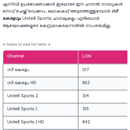
എസിവി ഉപഭോക്താക്കൾ ഇപ്പോഴേ ഈ ചാനൽ നമ്പറുകൾ
സേവ് ചെയ്ത് വെക്കാം. ലോകകപ്പ് അടുത്തെത്തുമ്പോൾ
സീ
കേരളവും
Unite8 Sports ചാനലുകളും ഫുട്ബോൾ
ആഘോഷങ്ങളുടെ കേന്ദ്രമാകുമെന്നതിൽ സംശയമില്ല.
Channel
LCN
സീ കേരളം
107
സീ കേരളം HD
803
Unite8 Sports 2
314
Unite8 Sports 1
315
Unite8 Sports 1 HD
842