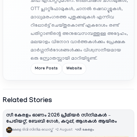
ചീഫ് എഡിറ്ററുമാണ്. ടെലിവിഷൻ ചാനലുകൾ,
OTT പ്ലാറ്റ്‌ഫോമുകൾ, ചാനൽ ഷെഡ്യൂളുകൾ,
മാധ്യമരംഗത്തെ പുതുക്കലുകൾ എന്നിവ
റിപ്പോർട്ട് ചെയ്തുകൊണ്ട് ഏകദേശം രണ്ട്
പതിറ്റാണ്ടിന്റെ അനുഭവസമ്പത്തുള്ള അദ്ദേഹം,
മലയാളം വിനോദ വാർത്തകൾക്കും പ്രേക്ഷക
മാർഗ്ഗനിർദേശങ്ങൾക്കും വിശ്വസനീയമായ
ഒരു സ്രോതസ്സായി മാറിയിട്ടുണ്ട്.
More Posts
Website
Related Stories
സീ കേരളം ഓണം 2026 പ്രീമിയർ സിനിമകൾ –
പേട്രിയറ്റ്, ബേബി ഗേൾ, കറുപ്പ്, ആശകൾ ആയിരം
കേരള ടിവി സിനിമ ഡെസ്ക്
2 August
സീ കേരളം