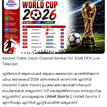
Asianet Cable Vision Channel Number for 2026 FIFA Live
Telecast
ഫുട്ബോൾ ആരാധകർ ആകാംക്ഷയോടെ കാത്തിരിക്കുന്ന
ഫിഫ ലോകകപ്പ് 2026 മത്സരങ്ങൾ കാണാൻ എസിവി
(Asianet Cable Vision) ഉപഭോക്താക്കൾക്ക് നിരവധി
ഓപ്ഷനുകൾ ലഭ്യമാണ്. സീ കേരളത്തിനൊപ്പം ഔദ്യോഗിക
സ്പോർട്സ് ചാനലുകളായ
Unite8 Sports 1
, Unite8 Sports 2
എന്നിവയും എസിവി പ്ലാറ്റ്ഫോമിൽ ലഭ്യമാണ്.