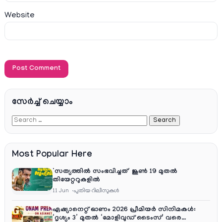
Website
സേര്‍ച്ച്‌ ചെയ്യാം
Most Popular Here
‘സത്യത്തിൽ സംഭവിച്ചത്’ ജൂൺ 19 മുതൽ
തിയേറ്ററുകളിൽ
11 Jun
പുതിയ റിലീസുകള്‍
ഏഷ്യാനെറ്റ് ഓണം 2026 പ്രീമിയർ സിനിമകൾ:
‘ദൃശ്യം 3’ മുതൽ ‘മോളിവുഡ് ടൈംസ്’ വരെ