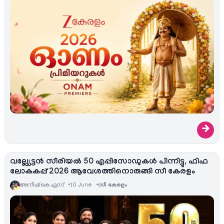
→
വല്ല്യേട്ടൻ സീരിയല്‍ 50 എപ്പിസോഡുകൾ പിന്നിട്ടു, ഫിഫ
ലോകകപ്പ് 2026 ആവേശത്തിനൊരുങ്ങി സീ കേരളം
അനീഷ്‌ കെ എസ്
10 June
സീ കേരളം