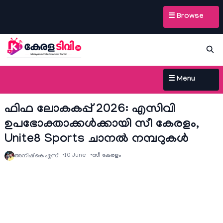
☰ Browse
☰ Menu
ഫിഫ ലോകകപ്പ് 2026: എസിവി
ഉപഭോക്താക്കൾക്കായി സീ കേരളം,
Unite8 Sports ചാനൽ നമ്പറുകൾ
10 June
സീ കേരളം
അനീഷ്‌ കെ എസ്