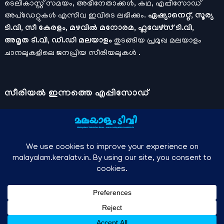
ടെലികാസ്റ്റ് സമയം, അഭിനേതാക്കൾ, കഥ, എപ്പിസോഡ്
അപ്ഡേറ്റുകൾ എന്നിവ ഇവിടെ ലഭിക്കും.
ഏഷ്യാനെറ്റ്, സൂര്യ
ടി.വി, സീ കേരളം, മഴവിൽ മനോരമ, ഫ്ലവേഴ്സ് ടി.വി,
അമൃത ടി.വി, ഡി.ഡി മലയാളം
തുടങ്ങിയ പ്രമുഖ മലയാളം
ചാനലുകളിലെ ജനപ്രിയ സീരിയലുകൾ .
സീരിയല്‍ ഇന്നത്തെ എപ്പിസോഡ്
ചാനലുകളുടെ ഔദ്യോഗിക മൊബൈല്‍ ആപ്പുകള്‍ , ഒഫിഷ്യല്‍
യൂട്യൂബ് ചാനല്‍ ഇവ ഉപയോഗപ്പെടുത്തി കഴിഞ്ഞുപോയ
വീഡിയോകള്‍ കാണാം.
ഡിസ്നി പ്ലസ് ഹോട്ട്സ്റ്റാര്‍
, സീ5 ,
മനോരമ മാക്സ് , സണ്‍ നെക്സ്റ്റ്, സോണി ലിവ് , നെറ്റ് ഫ്ലിക്സ്
തുടങ്ങിയ ഒടിടി ആപ്പുകള്‍ വഴിയുള്ള സിനിമ ഓണ്‍ലൈന്‍
സ്ട്രീമിംഗ് വിവരങ്ങള്‍
മലയാളം ടിവി - എല്ലാ മലയാളം സീരിയലുകള്‍ , ഓടിടി റിലീസുകള്‍ ,
↑
Owned and managed by Anish KS