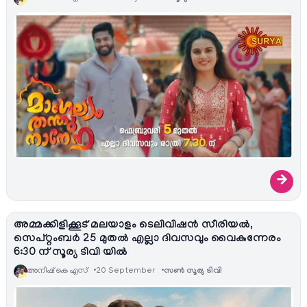
→
അമ്മക്കിളിക്കൂട് മലയാളം ടെലിവിഷന്‍ സീരിയല്‍,
സെപ്റ്റംബർ 25 മുതൽ എല്ലാ ദിവസവും വൈകുന്നേരം
6:30 ന് സൂര്യ ടിവി യിൽ
അനീഷ്‌ കെ എസ്
20 September
സൺ സൂര്യ ടിവി