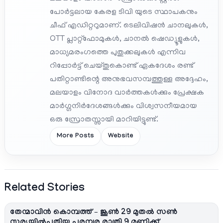
പോർട്ടലായ കേരള ടിവി യുടെ സ്ഥാപകനും
ചീഫ് എഡിറ്ററുമാണ്. ടെലിവിഷൻ ചാനലുകൾ,
OTT പ്ലാറ്റ്‌ഫോമുകൾ, ചാനൽ ഷെഡ്യൂളുകൾ,
മാധ്യമരംഗത്തെ പുതുക്കലുകൾ എന്നിവ
റിപ്പോർട്ട് ചെയ്തുകൊണ്ട് ഏകദേശം രണ്ട്
പതിറ്റാണ്ടിന്റെ അനുഭവസമ്പത്തുള്ള അദ്ദേഹം,
മലയാളം വിനോദ വാർത്തകൾക്കും പ്രേക്ഷക
മാർഗ്ഗനിർദേശങ്ങൾക്കും വിശ്വസനീയമായ
ഒരു സ്രോതസ്സായി മാറിയിട്ടുണ്ട്.
More Posts
Website
Related Stories
തേന്മാവിൻ കൊമ്പത്ത് – ജൂൺ 29 മുതൽ സൺ
സൂര്യയിൽപുതിയ പരമ്പര രാത്രി 9 മണിക്ക്