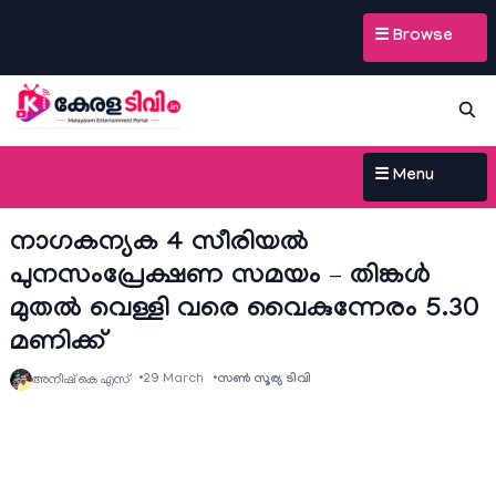
☰ Browse
☰ Menu
നാഗകന്യക 4 സീരിയല്‍
പുനസംപ്രേക്ഷണ സമയം – തിങ്കള്‍
മുതല്‍ വെള്ളി വരെ വൈകുന്നേരം 5.30
മണിക്ക്
29 March
സൺ സൂര്യ ടിവി
അനീഷ്‌ കെ എസ്