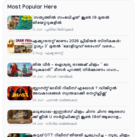
Most Popular Here
‘സത്യത്തിൽ സംഭവിച്ചത്’ ജൂൺ 19 മുതൽ
തിയേറ്ററുകളിൽ
11 Jun
പുതിയ റിലീസുകള്‍
ഏഷ്യാനെറ്റ് ഓണം 2026 പ്രീമിയർ സിനിമകൾ:
‘ദൃശ്യം 3’ മുതൽ ‘മോളിവുഡ് ടൈംസ്’ വരെ
ആഘോഷ വിരുന്ന്
2 Aug
ഏഷ്യാനെറ്റ്‌
തിരു വീർ – ഐശ്വര്യ രാജേഷ് ചിത്രം ” ഓ
സുകുമാരി” ടീസർ പുറത്ത്; നിർമ്മാണം ഗംഗ
എന്റർടൈൻമെന്റ്‌സ്
14 Jun
ടീസര്‍ / ട്രെയിലര്‍
ബ്ലാസ്റ്റ് ഓടിടി റിലീസ് എപ്പോൾ ? ഡിജിറ്റൽ
അവകാശങ്ങൾ സ്വന്തമാക്കി നെറ്റ്ഫ്ലിക്സ്
10 Jun
ചാനല്‍ വാര്‍ത്തകള്‍
മധുബാല-ഇന്ദ്രൻസ് ചിത്രം ചിന്ന ചിന്ന ആസൈ
ക്ക് ക്ലീൻ U സർട്ടിഫിക്കറ്റ്; ജൂൺ 19ന് ആഗോള
റിലീസ്
14 Jun
സിനിമ വാര്‍ത്തകള്‍
കറുപ്പ് OTT റിലീസ് തീയതി പ്രഖ്യാപിച്ചു – സൂര്യ ചിത്രം