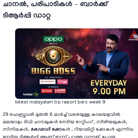
ചാനല്‍, പരിപാടികള്‍ – ബാര്‍ക്ക്
ടിആര്‍പ്പി ഡാറ്റ
latest malayalam trp report barc week 9
29 ഫെബ്രുവരി മുതല്‍ 6 മാര്‍ച്ച് വരെയുള്ള കാലയളവില്‍
മലയാളം ടിവി ചാനലുകള്‍ നേടിയ റേറ്റിംഗ് , സീരിയലുകള്‍,
സിനിമകള്‍,
കോമഡി ഷോ
കള്‍ , റിയാലിറ്റി ഷോകള്‍ എന്നിവ
നേടിയ ടിആര്‍പ്പി ആണ് ഇന്ന് പുറത്തു വന്നത്. പോയ