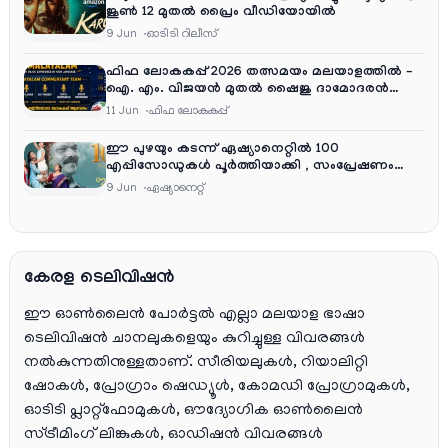
ജൂൺ 12 മുതൽ പ്രൈം വീഡിയോയിൽ
9 Jun
ഓടിടി റിലീസ്
ഫിഫ ലോകകപ്പ് 2026 തത്സമയം മലയാളത്തിൽ –
ഐ. എം. വിജയൻ മുതൽ ഷൈജു ദാമോദരൻ
വരെ കമന്ററി സംഘത്തിൽ
11 Jun
ഫിഫ ലോകകപ്പ്
ഈ പുഴയും കടന്ന് ഏഷ്യാനെറ്റിൽ 100
എപ്പിസോഡുകൾ പൂർത്തിയാക്കി , സംപ്രേഷണം
തിങ്കൾ മുതൽ വെള്ളി വരെ രാത്രി 9:30 ന്
9 Jun
ഏഷ്യാനെറ്റ്‌
കേരള ടെലിവിഷൻ
ഈ ഓൺലൈൻ പോർട്ടൽ എല്ലാ മലയാള ഭാഷാ
ടെലിവിഷൻ ചാനലുകളെയും കുറിച്ചുള്ള വിവരങ്ങൾ
നൽകുന്നതിനുള്ളതാണ്. സീരിയലുകൾ, റിയാലിറ്റി
ഷോകൾ, പ്രോഗ്രാം ഷെഡ്യൂൾ, കോമഡി പ്രോഗ്രാമുകൾ,
ഓടിടി പ്ലാറ്റ്‌ഫോമുകൾ, ഔദ്യോഗിക ഓൺലൈൻ
സ്ട്രീമിംഗ് ലിങ്കുകൾ, ഓഡിഷൻ വിവരങ്ങൾ