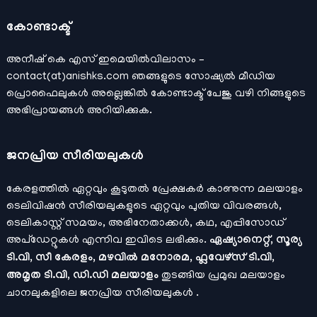
കോണ്ടാക്ട്
അനീഷ്‌ കെ എസ് ഇമെയില്‍വിലാസം –
contact(at)anishks.com ഞങ്ങളുടെ സോഷ്യല്‍ മീഡിയ
പ്രൊഫൈലുകള്‍ അല്ലെങ്കില്‍
കോണ്ടാക്ട്
പേജു വഴി നിങ്ങളുടെ
അഭിപ്രായങ്ങള്‍ അറിയിക്കുക.
ജനപ്രിയ സീരിയലുകള്‍
കേരളത്തിൽ ഏറ്റവും കൂടുതൽ പ്രേക്ഷകർ കാണുന്ന മലയാളം
ടെലിവിഷൻ സീരിയലുകളുടെ ഏറ്റവും പുതിയ വിവരങ്ങൾ,
ടെലികാസ്റ്റ് സമയം, അഭിനേതാക്കൾ, കഥ, എപ്പിസോഡ്
അപ്ഡേറ്റുകൾ എന്നിവ ഇവിടെ ലഭിക്കും.
ഏഷ്യാനെറ്റ്, സൂര്യ
ടി.വി, സീ കേരളം, മഴവിൽ മനോരമ, ഫ്ലവേഴ്സ് ടി.വി,
അമൃത ടി.വി, ഡി.ഡി മലയാളം
തുടങ്ങിയ പ്രമുഖ മലയാളം
ചാനലുകളിലെ ജനപ്രിയ സീരിയലുകൾ .