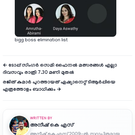
bigg boss elimination list
← ടോപ്പ് സിംഗര്‍ സെമി ഫൈനല്‍ മത്സരങ്ങള്‍ എല്ലാ
ദിവസവും രാത്രി 7.30 മണി മുതല്‍
രജിത് കുമാര്‍ പുറത്തായത് ഏഷ്യാനെറ്റ്‌ ടിആര്‍പ്പിയെ
എത്രത്തോളം ബാധിക്കും →
WRITTEN BY
അനീഷ്‌ കെ എസ്
അനീഷ് കെ.എസ് 2009-ൽ സ്ഥാപിതമായ