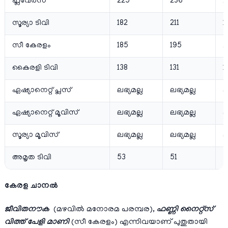
ഫ്ലവേര്‍സ്
225
236
2
സൂര്യാ ടിവി
182
211
1
സീ കേരളം
185
195
2
കൈരളി ടിവി
138
131
1
ഏഷ്യാനെറ്റ്‌ പ്ലസ്
ലഭ്യമല്ല
ലഭ്യമല്ല
ല
ഏഷ്യാനെറ്റ്‌ മൂവിസ്
ലഭ്യമല്ല
ലഭ്യമല്ല
ല
സൂര്യാ മൂവിസ്
ലഭ്യമല്ല
ലഭ്യമല്ല
ല
അമൃത ടിവി
53
51
5
കേരള ചാനല്‍
ജീവിതനൗക
(മഴവില്‍ മനോരമ പരമ്പര),
ഫണ്ണി നൈറ്റ്‌സ്
വിത്ത് പേളി മാണി
(സീ കേരളം) എന്നിവയാണ് പുതുതായി