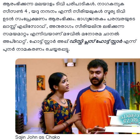
ആരംഭിക്കുന്ന മലയാളം ടിവി പരിപാടികള്‍. നാഗകന്യക
സീസണ്‍ 4 , യദു നന്ദനം എന്നീ സീരിയലുകള്‍ സൂര്യ ടിവി
ഉടന്‍ സംപ്രേക്ഷണം ആരംഭിക്കും. ഭാഗ്യജാതകം പരമ്പരയുടെ
ലാസ്റ്റ് എപ്പിസോഡ് , അനുരാഗം സീരിയലിനു ലഭിക്കുന്ന
സമയമാറ്റം എന്നിവയാണ് മഴവില്‍ മനോരമ ചാനല്‍
അപ്ഡേറ്റ് . ഹോട്ട് സ്റ്റാര്‍ അപ്പ്
ഡിസ്നി പ്ലസ് ഹോട്ട് സ്റ്റാര്‍
എന്ന്
പുനര്‍ നാമകരണം ചെയ്യപ്പെട്ടു.
Sajin John as Chako