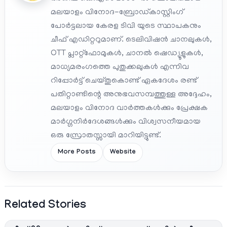
മലയാളം വിനോദ-ബ്രോഡ്കാസ്റ്റിംഗ്
പോർട്ടലായ കേരള ടിവി യുടെ സ്ഥാപകനും
ചീഫ് എഡിറ്ററുമാണ്. ടെലിവിഷൻ ചാനലുകൾ,
OTT പ്ലാറ്റ്‌ഫോമുകൾ, ചാനൽ ഷെഡ്യൂളുകൾ,
മാധ്യമരംഗത്തെ പുതുക്കലുകൾ എന്നിവ
റിപ്പോർട്ട് ചെയ്തുകൊണ്ട് ഏകദേശം രണ്ട്
പതിറ്റാണ്ടിന്റെ അനുഭവസമ്പത്തുള്ള അദ്ദേഹം,
മലയാളം വിനോദ വാർത്തകൾക്കും പ്രേക്ഷക
മാർഗ്ഗനിർദേശങ്ങൾക്കും വിശ്വസനീയമായ
ഒരു സ്രോതസ്സായി മാറിയിട്ടുണ്ട്.
More Posts
Website
Related Stories