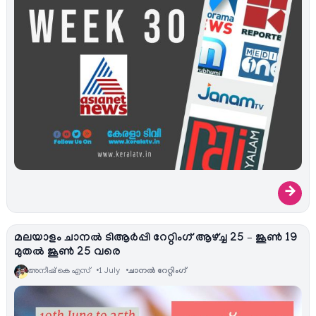
→
മലയാളം ചാനല്‍ ടിആര്‍പ്പി റേറ്റിംഗ് ആഴ്ച്ച 25 – ജൂണ്‍ 19
മുതല്‍ ജൂണ്‍ 25 വരെ
അനീഷ്‌ കെ എസ്
1 July
ചാനല്‍ റേറ്റിംഗ്