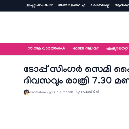
ഇംഗ്ലീഷ് പതിപ്പ്
ഞങ്ങളെക്കുറിച്ച്‌
കോണ്ടാക്ട്
ആൻഡ്ര
സിനിമ വാര്‍ത്തകള്‍
ഓടിടി റിലീസ്
ഏഷ്യാനെറ്റ്‌
ടോപ്പ് സിംഗര്‍ സെമി ഫൈ
ദിവസവും രാത്രി 7.30 മണ
14 March
ഫ്ലവേര്‍സ് ടിവി
അനീഷ്‌ കെ എസ്