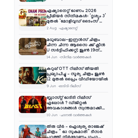
ഏഷ്യാനെറ്റ് ഓണം 2026
പ്രീമിയർ സിനിമകൾ: ‘ദൃശ്യം 3’
മുതൽ ‘മോളിവുഡ് ടൈംസ്’
വരെ ആഘോഷ വിരുന്ന്
2 Aug
ഏഷ്യാനെറ്റ്‌
മധുബാല-ഇന്ദ്രൻസ് ചിത്രം
ചിന്ന ചിന്ന ആസൈ ക്ക് ക്ലീൻ
U സർട്ടിഫിക്കറ്റ്; ജൂൺ 19ന്
ആഗോള റിലീസ്
14 Jun
സിനിമ വാര്‍ത്തകള്‍
കറുപ്പ് OTT റിലീസ് തീയതി
പ്രഖ്യാപിച്ചു – സൂര്യ ചിത്രം ജൂൺ
12 മുതൽ പ്രൈം വീഡിയോയിൽ
9 Jun
ഓടിടി റിലീസ്
ബ്ലാസ്റ്റ് ഓടിടി റിലീസ്
എപ്പോൾ ? ഡിജിറ്റൽ
അവകാശങ്ങൾ സ്വന്തമാക്കി
നെറ്റ്ഫ്ലിക്സ്
10 Jun
ചാനല്‍ വാര്‍ത്തകള്‍
തിരു വീർ – ഐശ്വര്യ രാജേഷ്
ചിത്രം ” ഓ സുകുമാരി” ടീസർ
പുറത്ത്; നിർമ്മാണം ഗംഗ