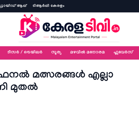
ോയിഡ് ആപ്പ്
ടിആര്‍പ്പി കേരളം
ടീസര്‍ / ട്രെയിലര്‍
സൂര്യ
മഴവിൽ മനോരമ
ഫ്ലവേര്‍സ്
നല്‍ മത്സരങ്ങള്‍ എല്ലാ
ി മുതല്‍