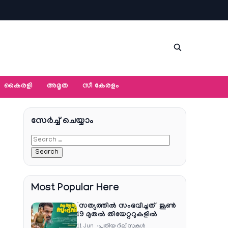
കൈരളി
അമൃത
സീ കേരളം
സേര്‍ച്ച്‌ ചെയ്യാം
Most Popular Here
‘സത്യത്തിൽ സംഭവിച്ചത്’ ജൂൺ
19 മുതൽ തിയേറ്ററുകളിൽ
11 Jun
പുതിയ റിലീസുകള്‍