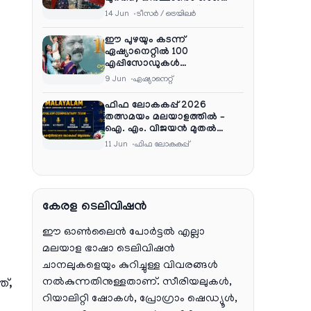
എന്റർടൈൻമെന്റ്‌സ്
14 Jun
ടീസര്‍ / ട്രെയിലര്‍
ഈ പുഴയും കടന്ന്
ഏഷ്യാനെറ്റിൽ 100
എപ്പിസോഡുകൾ
പൂർത്തിയാക്കി , സംപ്രേഷണം
9 Jun
ഏഷ്യാനെറ്റ്‌
തിങ്കൾ മുതൽ വെള്ളി വരെ
രാത്രി 9:30 ന്
ഫിഫ ലോകകപ്പ് 2026
തത്സമയം മലയാളത്തിൽ –
ഐ. എം. വിജയൻ മുതൽ
ഷൈജു ദാമോദരൻ വരെ
11 Jun
ഫിഫ ലോകകപ്പ്
കമന്ററി സംഘത്തിൽ
കേരള ടെലിവിഷൻ
ഈ ഓൺലൈൻ പോർട്ടൽ എല്ലാ
മലയാള ഭാഷാ ടെലിവിഷൻ
ചാനലുകളെയും കുറിച്ചുള്ള വിവരങ്ങൾ
നൽകുന്നതിനുള്ളതാണ്. സീരിയലുകൾ,
്,
റിയാലിറ്റി ഷോകൾ, പ്രോഗ്രാം ഷെഡ്യൂൾ,
,