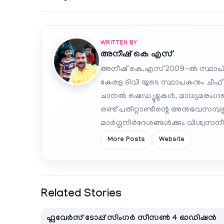
WRITTEN BY
അനീഷ്‌ കെ എസ്
അനീഷ് കെ.എസ് 2009-ൽ സ്ഥാപി
കേരള ടിവി യുടെ സ്ഥാപകനും ചീഫ്
ചാനൽ ഷെഡ്യൂളുകൾ, മാധ്യമരംഗത്ത
രണ്ട് പതിറ്റാണ്ടിന്റെ അനുഭവസമ്
മാർഗ്ഗനിർദേശങ്ങൾക്കും വിശ്വസനീയ
More Posts
Website
Related Stories
ഫ്ലവേര്‍സ് ടോപ്പ് സിംഗര്‍ സീസണ്‍ 4 ഓഡിഷന്‍