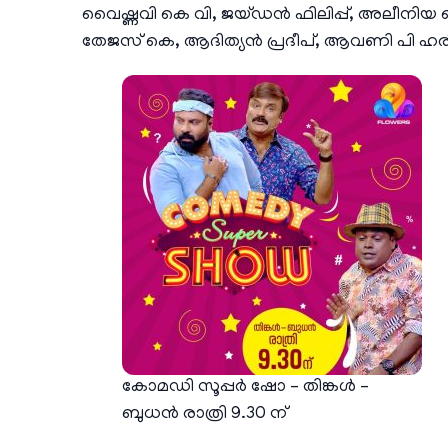
വൈഷ്ണവി കെ വി, ജയ്ഡൻ ഫിലിപ്പ്, അലീനിയ സ
തേജസ് കെ, ആദിത്യൻ പ്രദീപ്, ആവണി പി ഹരീഷ
കോമഡി സൂപ്പർ ഷോ – തിങ്കൾ –
ബുധൻ രാത്രി 9.30 ന്