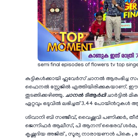
semi final episodes of flowers tv top sin
കുട്ടികള്‍ക്കായി ഫ്ലവേര്‍സ് ചാനല്‍ ആരംഭിച്ച
ഫൈനല്‍ സ്റ്റേജില്‍ എത്തിയിരിക്കുകയാണ്. ഈ 
തുടങ്ങിക്കഴിഞ്ഞു.
ചാനല്‍ ടിആര്‍പ്പി
ചാര്‍ട്ടില്‍ 
ഏറ്റവും ഒടുവില്‍ ലഭിച്ചത് 3.44 പോയിന്‍റുകള്‍
ശിവാനി ബി സഞ്ജീവ്, വൈഷ്ണവി പണിക്കർ, തീ
ജെന്നിഫർ ആലീസ്, പി ആനന്ദ് ഭൈരവ് ശർമ, സീ
കൃഷ്ണദിയ അജിത്‌ , സൂര്യ നാരായണന്‍ പികെ 