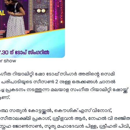
ger show
 സംഗീത റിയാലിറ്റി ഷോ ടോപ്പ് സിംഗര്‍ അതിന്റെ സെമി
പരിപാടിയുടെ സീസണ്‍ 2 നുള്ള ഒരുക്കങ്ങള്‍ ചാനല്‍
മികച്ച പ്രകടനം നടത്തുന്ന മലയാള സംഗീത റിയാലിറ്റി ഷോയ്ക്ക്
 ആണ്.
ർത്ഥ സത്യൻ കോട്ടയ്ക്കൽ, കൌശിക് എസ് വിനോദ്,
താലക്ഷ്മി പ്രകാശ്, ശ്രീഭുവൻ ആർ, നേഹൽ വി രഞ്ജിത്ത
, സ്നേഹ ജോൺസൺ, സൂര്യ മഹാദേവൻ പിള്ള, ശ്രീഹരി പിവി