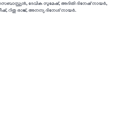
െബാസ്റ്റ്യൻ, ദേവിക സുമേഷ്, അദിതി ദിനേഷ് നായർ,
്, റിതു രാജ്, അനന്യ ദിനേശ് നായർ.