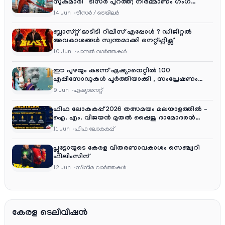
സുകുമാരി” ടീസർ പുറത്ത്; നിർമ്മാണം ഗംഗ
എന്റർടൈൻമെന്റ്‌സ്
14 Jun
ടീസര്‍ / ട്രെയിലര്‍
ബ്ലാസ്റ്റ് ഓടിടി റിലീസ് എപ്പോൾ ? ഡിജിറ്റൽ
അവകാശങ്ങൾ സ്വന്തമാക്കി നെറ്റ്ഫ്ലിക്സ്
10 Jun
ചാനല്‍ വാര്‍ത്തകള്‍
ഈ പുഴയും കടന്ന് ഏഷ്യാനെറ്റിൽ 100
എപ്പിസോഡുകൾ പൂർത്തിയാക്കി , സംപ്രേഷണം
തിങ്കൾ മുതൽ വെള്ളി വരെ രാത്രി 9:30 ന്
9 Jun
ഏഷ്യാനെറ്റ്‌
ഫിഫ ലോകകപ്പ് 2026 തത്സമയം മലയാളത്തിൽ –
ഐ. എം. വിജയൻ മുതൽ ഷൈജു ദാമോദരൻ
വരെ കമന്ററി സംഘത്തിൽ
11 Jun
ഫിഫ ലോകകപ്പ്
പ്ലൂട്ടോയുടെ കേരള വിതരണാവകാശം സെഞ്ച്വറി
ഫിലിംസിന്
12 Jun
സിനിമ വാര്‍ത്തകള്‍
കേരള ടെലിവിഷൻ