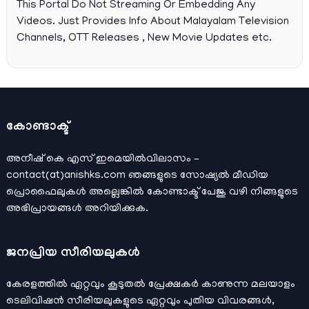
This Portal Do Not Streaming Or Embedding Any
Videos. Just Provides Info About Malayalam Television
Channels, OTT Releases , New Movie Updates etc.
കോണ്ടാക്ട്
അനീഷ്‌ കെ എസ് ഇമെയില്‍വിലാസം –
contact(at)anishks.com ഞങ്ങളുടെ സോഷ്യല്‍ മീഡിയ
പ്രൊഫൈലുകള്‍ അല്ലെങ്കില്‍
കോണ്ടാക്ട്
പേജു വഴി നിങ്ങളുടെ
അഭിപ്രായങ്ങള്‍ അറിയിക്കുക.
ജനപ്രിയ സീരിയലുകള്‍
കേരളത്തിൽ ഏറ്റവും കൂടുതൽ പ്രേക്ഷകർ കാണുന്ന മലയാളം
ടെലിവിഷൻ സീരിയലുകളുടെ ഏറ്റവും പുതിയ വിവരങ്ങൾ,