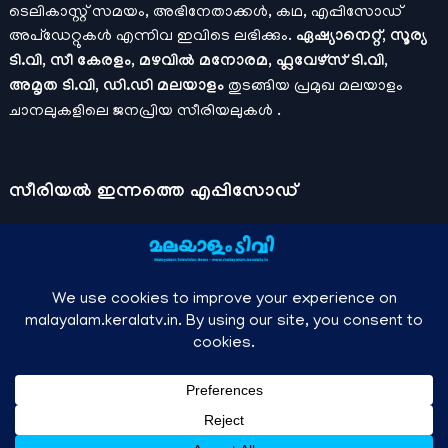
ടെലികാസ്റ്റ് സമയം, അഭിനേതാക്കൾ, കഥ, എപ്പിസോഡ്
അപ്ഡേറ്റുകൾ എന്നിവ ഇവിടെ ലഭിക്കും.
ഏഷ്യാനെറ്റ്, സൂര്യ
ടി.വി, സീ കേരളം, മഴവിൽ മനോരമ, ഫ്ലവേഴ്സ് ടി.വി,
അമൃത ടി.വി, ഡി.ഡി മലയാളം
തുടങ്ങിയ പ്രമുഖ മലയാളം
ചാനലുകളിലെ ജനപ്രിയ സീരിയലുകൾ .
സീരിയല്‍ ഇന്നത്തെ എപ്പിസോഡ്
ചാനലുകളുടെ ഔദ്യോഗിക മൊബൈല്‍ ആപ്പുകള്‍ , ഒഫിഷ്യല്‍
യൂട്യൂബ് ചാനല്‍ ഇവ ഉപയോഗപ്പെടുത്തി കഴിഞ്ഞുപോയ
വീഡിയോകള്‍ കാണാം.
ഡിസ്നി പ്ലസ് ഹോട്ട്സ്റ്റാര്‍
, സീ5 ,
മനോരമ മാക്സ് , സണ്‍ നെക്സ്റ്റ്, സോണി ലിവ് , നെറ്റ് ഫ്ലിക്സ്
തുടങ്ങിയ ഒടിടി ആപ്പുകള്‍ വഴിയുള്ള സിനിമ ഓണ്‍ലൈന്‍
സ്ട്രീമിംഗ് വിവരങ്ങള്‍
മലയാളം ടിവി - എല്ലാ മലയാളം സീരിയലുകള്‍ , ഓടിടി റിലീസുകള്‍ ,
↑
Owned and managed by Anish KS