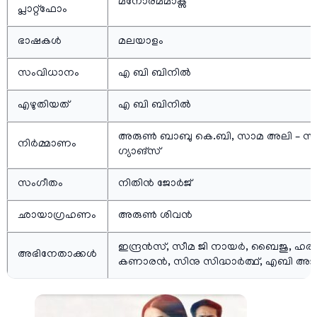
മനോരമമാക്സ്
പ്ലാറ്റ്ഫോം
ഭാഷകള്‍
മലയാളം
സംവിധാനം
എ ബി ബിനിൽ
എഴുതിയത്
എ ബി ബിനിൽ
അരുൺ ബാബു കെ.ബി, സാമ അലി – സ
നിര്‍മ്മാണം
ഗ്യാങ്‌സ്
സംഗീതം
നിതിൻ ജോർജ്
ഛായാഗ്രഹണം
അരുണ്‍ ശിവന്‍
ഇന്ദ്രൻസ്, സീമ ജി നായർ, ബൈജു, ഹരീ
അഭിനേതാക്കള്‍
കണാരൻ, സിനു സിദ്ധാർത്ഥ്, എബി അജ