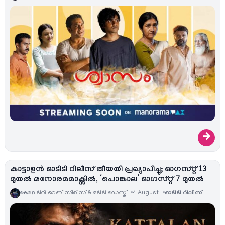
→
കാട്ടാളൻ ഓടിടി റിലീസ് തീയതി പ്രഖ്യാപിച്ചു; ഓഗസ്റ്റ് 13
മുതൽ മനോരമമാക്സിൽ, ‘പൊങ്കാല’ ഓഗസ്റ്റ് 7 മുതൽ
കേരള ടിവി വെബ് സീരീസ് & ഒടിടി ഡെസ്ക്
4 August
ഓടിടി റിലീസ്