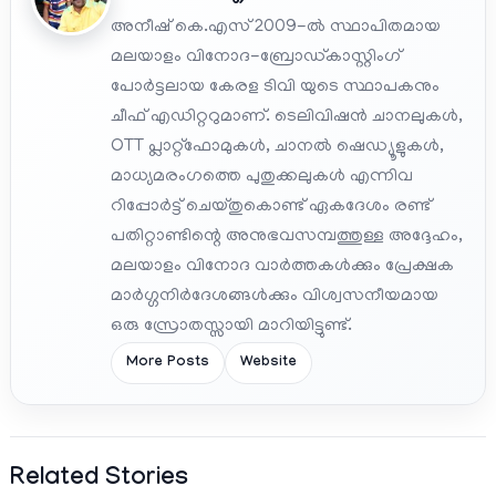
അനീഷ് കെ.എസ് 2009-ൽ സ്ഥാപിതമായ
മലയാളം വിനോദ-ബ്രോഡ്കാസ്റ്റിംഗ്
പോർട്ടലായ കേരള ടിവി യുടെ സ്ഥാപകനും
ചീഫ് എഡിറ്ററുമാണ്. ടെലിവിഷൻ ചാനലുകൾ,
OTT പ്ലാറ്റ്‌ഫോമുകൾ, ചാനൽ ഷെഡ്യൂളുകൾ,
മാധ്യമരംഗത്തെ പുതുക്കലുകൾ എന്നിവ
റിപ്പോർട്ട് ചെയ്തുകൊണ്ട് ഏകദേശം രണ്ട്
പതിറ്റാണ്ടിന്റെ അനുഭവസമ്പത്തുള്ള അദ്ദേഹം,
മലയാളം വിനോദ വാർത്തകൾക്കും പ്രേക്ഷക
മാർഗ്ഗനിർദേശങ്ങൾക്കും വിശ്വസനീയമായ
ഒരു സ്രോതസ്സായി മാറിയിട്ടുണ്ട്.
More Posts
Website
Related Stories