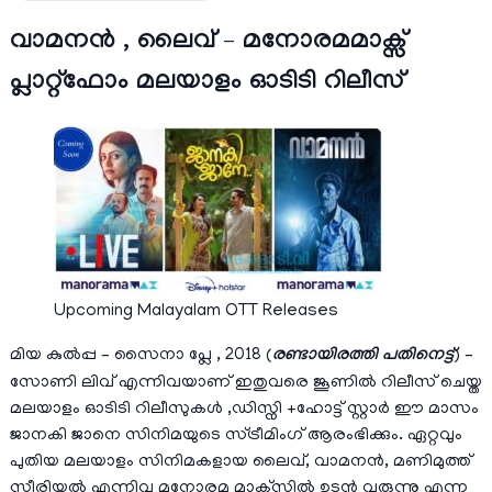
വാമനൻ , ലൈവ് – മനോരമമാക്സ്
പ്ലാറ്റ്ഫോം മലയാളം ഓടിടി റിലീസ്
Upcoming Malayalam OTT Releases
മിയ കുൽപ്പ – സൈനാ പ്ലേ , 2018 (
രണ്ടായിരത്തി പതിനെട്ട്
) –
സോണി ലിവ് എന്നിവയാണ് ഇതുവരെ ജൂണിൽ റിലീസ് ചെയ്ത
മലയാളം ഓടിടി റിലീസുകൾ ,ഡിസ്നി +ഹോട്ട് സ്റ്റാര്‍ ഈ മാസം
ജാനകി ജാനെ സിനിമയുടെ സ്ട്രീമിംഗ് ആരംഭിക്കും. ഏറ്റവും
പുതിയ മലയാളം സിനിമകളായ ലൈവ്, വാമനൻ, മണിമുത്ത്
സീരിയൽ എന്നിവ മനോരമ മാക്‌സിൽ ഉടൻ വരുന്നു എന്ന