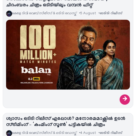
ചിദംബരം ചിത്രം ഒടിടിയിലും വമ്പൻ ഹിറ്റ്
കേരള ടിവി വെബ് സീരീസ് & ഒടിടി ഡെസ്ക്
5 August
ഓടിടി റിലീസ്
→
ശ്വാസം ഒടിടി റിലീസ് എപ്പോൾ? മനോരമമാക്സിൽ ഉടൻ
സ്ട്രീമിംഗ് – ‘കംമിംഗ് സൂൺ’ പട്ടികയിൽ ചിത്രം
കേരള ടിവി വെബ് സീരീസ് & ഒടിടി ഡെസ്ക്
4 August
ഓടിടി റിലീസ്