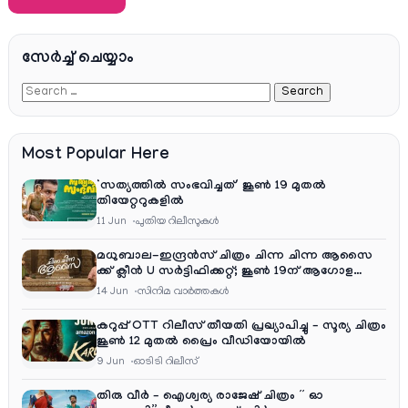
സേര്‍ച്ച്‌ ചെയ്യാം
Most Popular Here
‘സത്യത്തിൽ സംഭവിച്ചത്’ ജൂൺ 19 മുതൽ
തിയേറ്ററുകളിൽ
11 Jun
പുതിയ റിലീസുകള്‍
മധുബാല-ഇന്ദ്രൻസ് ചിത്രം ചിന്ന ചിന്ന ആസൈ
ക്ക് ക്ലീൻ U സർട്ടിഫിക്കറ്റ്; ജൂൺ 19ന് ആഗോള
റിലീസ്
14 Jun
സിനിമ വാര്‍ത്തകള്‍
കറുപ്പ് OTT റിലീസ് തീയതി പ്രഖ്യാപിച്ചു – സൂര്യ ചിത്രം
ജൂൺ 12 മുതൽ പ്രൈം വീഡിയോയിൽ
9 Jun
ഓടിടി റിലീസ്
തിരു വീർ – ഐശ്വര്യ രാജേഷ് ചിത്രം ” ഓ