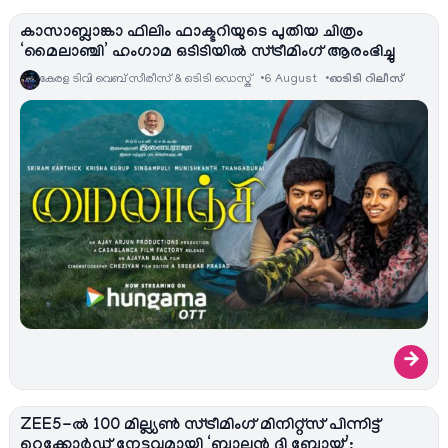
കാസാബ്ലാങ്കാ ഫിലിം ഫാക്ടറിയുടെ പുതിയ ചിത്രം
‘മൈലാഞ്ചി’ ഹംഗാമ ഒടിടിയിൽ സ്ട്രീമിംഗ് ആരംഭിച്ചു
കേരള ടിവി വെബ് സീരീസ് & ഒടിടി ഡെസ്ക്
6 August
ഓടിടി റിലീസ്
→
ZEE5-ൽ 100 മില്ല്യൺ സ്ട്രീമിംഗ് മിനിറ്റ്സ് പിന്നിട്ട്
റെക്കോർഡ് നേട്ടവുമായി ‘ബാലൻ ദി ബോയ്’;