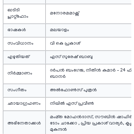
ഓടിടി
മനോരമമാക്സ്
പ്ലാറ്റ്ഫോം
ഭാഷകള്‍
മലയാളം
സംവിധാനം
വി കെ പ്രകാശ്
എഴുതിയത്
എസ് സുരേഷ് ബാബു
ദർപൻ ബംഗേജ, നിതിൻ കുമാർ – 24 ഫില
നിര്‍മ്മാണം
ബാനര്‍
സംഗീതം
അൽഫോൺസ് പുത്രൻ
ഛായാഗ്രഹണം
നിഖിൽ എസ് പ്രവീൺ
മംമ്ത മോഹൻദാസ്, സൗബിൻ ഷാഹി
അഭിനേതാക്കള്‍
ടോം ചാക്കോ , പ്രിയ പ്രകാശ് വാര്യർ, കൃഷ്ണ
മുകുന്ദൻ