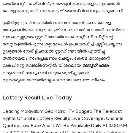
അപ്ഡേറ്റ് – ജയ് ഹിന്ദ്‌ ,
കൌമുദി
ചാനലുകളിലും ഇപ്പോള്‍
കേരള ഭാഗ്യക്കുറി നറുക്കെടുപ്പ് ലൈവ് ദിവസവും ലഭ്യമാണ്.
ശ്രീചിത്ര പുവർ ഹോമില്‍ നടന്നു കൊണ്ടിരുന്ന കേരള
ഭാഗ്യക്കുറിയുടെ നറുക്കെടുപ്പ് നടക്കുന്നത്. ഗോർഖി ഭവനിലെ
വാടകയ്ക്കെടുത്ത സ്റ്റുഡിയോയിലേക്കു മാറ്റി സി.ഡിറ്റിന്റെ
നേതൃത്വത്തില്‍ മൂന്നു ക്യാമറകൾ ഉപയോഗിച്ച് ഷൂട്ട് ചെയ്യുന്ന
ദൃശ്യങ്ങൾ നേരിട്ട് ചാനൽ സ്റ്റുഡിയോയിൽ എത്തിച്ചു
തൽസമയം സംപ്രേഷണം ചെയ്യും. കേരള ഭാഗ്യക്കുറി
വകുപ്പിന്റെ വെബ്സെറ്റില്‍ വിശദമായ
ലോട്ടറി ഫലം
ലഭ്യമാണ്. ഭാഗ്യക്കുറി നറുക്കെടുപ്പ് കൂടുതല്‍
സുതാര്യമാക്കുന്നതിന്റെ ഭാഗമായാണ് ഈ നീക്കം.
Lottery Result Live Today
Leading Malayalam Gec Kairali TV Bagged The Telecast
Rights Of State Lottery Results Live Coverage. Channel
Quoted Low Rate And It Will Be Available Daily At 3.00 P:M