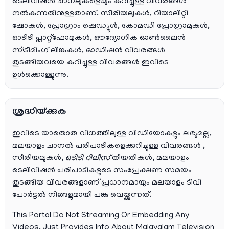
ടെലിവിഷൻ ചാനലുകളെയും കുറിച്ചുള്ള വിവരങ്ങൾ
നൽകുന്നതിനുള്ളതാണ്. സീരിയലുകൾ, റിയാലിറ്റി
ഷോകൾ, പ്രോഗ്രാം ഷെഡ്യൂൾ, കോമഡി പ്രോഗ്രാമുകൾ,
ഓടിടി പ്ലാറ്റ്‌ഫോമുകൾ, ഔദ്യോഗിക ഓൺലൈൻ
സ്ട്രീമിംഗ് ലിങ്കുകൾ, ഓഡിഷൻ വിവരങ്ങൾ
തുടങ്ങിയവയെ കുറിച്ചുള്ള വിവരങ്ങൾ ഇവിടെ
ഉൾക്കൊള്ളുന്നു.
ശ്രദ്ധിയ്ക്കുക
ഇവിടെ യാതൊരു വിധത്തിലുള്ള വീഡിയോകളും ലഭ്യമല്ല,
മലയാളം ചാനല്‍ പരിപാടികളെക്കുറിച്ചുള്ള വിവരങ്ങള്‍ ,
സീരിയലുകള്‍,
ഒടിടി റിലീസ്
തീയതികള്‍, മലയാളം
ടെലിവിഷന്‍ പരിപാടികളുടെ സംപ്രേക്ഷണ സമയം
തുടങ്ങിയ വിവരങ്ങളാണ് പ്രധാനമായും മലയാളം ടിവി
പോര്‍ട്ടല്‍ നിങ്ങളുമായി പങ്കു വെയ്ക്കുന്നത്.
This Portal Do Not Streaming Or Embedding Any
Videos. Just Provides Info About Malayalam Television