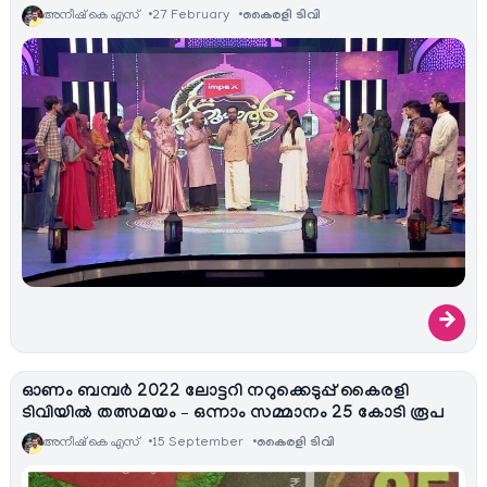
അനീഷ്‌ കെ എസ്
27 February
കൈരളി ടിവി
→
ഓണം ബമ്പർ 2022 ലോട്ടറി നറുക്കെടുപ്പ് കൈരളി
ടിവിയിൽ തത്സമയം – ഒന്നാം സമ്മാനം 25 കോടി രൂപ
അനീഷ്‌ കെ എസ്
15 September
കൈരളി ടിവി