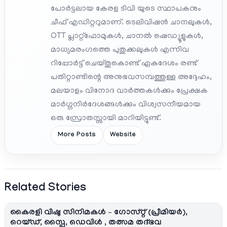
പോർട്ടലായ കേരള ടിവി യുടെ സ്ഥാപകനും
ചീഫ് എഡിറ്ററുമാണ്. ടെലിവിഷൻ ചാനലുകൾ,
OTT പ്ലാറ്റ്‌ഫോമുകൾ, ചാനൽ ഷെഡ്യൂളുകൾ,
മാധ്യമരംഗത്തെ പുതുക്കലുകൾ എന്നിവ
റിപ്പോർട്ട് ചെയ്തുകൊണ്ട് ഏകദേശം രണ്ട്
പതിറ്റാണ്ടിന്റെ അനുഭവസമ്പത്തുള്ള അദ്ദേഹം,
മലയാളം വിനോദ വാർത്തകൾക്കും പ്രേക്ഷക
മാർഗ്ഗനിർദേശങ്ങൾക്കും വിശ്വസനീയമായ
ഒരു സ്രോതസ്സായി മാറിയിട്ടുണ്ട്.
More Posts
Website
Related Stories
കൈരളി വിഷു സിനിമകൾ – ഗോസ്റ്റ് (പ്രീമിയർ),
റെയ്ഡ്, സ്പൈ, ഡെവിള്‍ , തത്സമ തദ്ഭവ