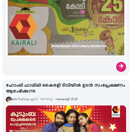
→
ഹോംലി ഫാമിലി കൈരളി ടിവിയിൽ ഉടന്‍ സംപ്രേക്ഷണം
ആരംഭിക്കുന്നു
അനീഷ്‌ കെ എസ്
14 May
കൈരളി ടിവി