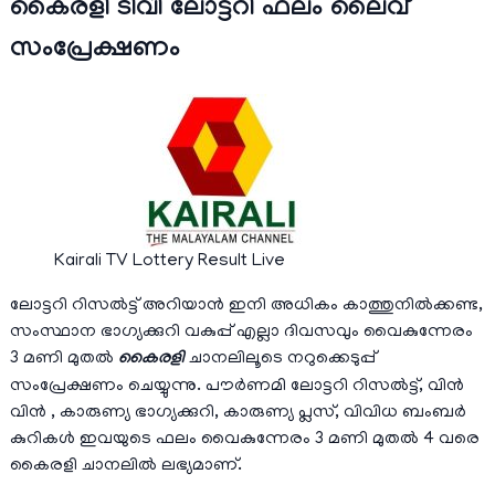
കൈരളി ടിവി ലോട്ടറി ഫലം ലൈവ്
സംപ്രേക്ഷണം
Kairali TV Lottery Result Live
ലോട്ടറി റിസൽട്ട് അറിയാന്‍ ഇനി അധികം കാത്തുനില്‍ക്കണ്ട,
സംസ്ഥാന ഭാഗ്യക്കുറി വകുപ്പ് എല്ലാ ദിവസവും വൈകുന്നേരം
3 മണി മുതല്‍
കൈരളി
ചാനലിലൂടെ നറുക്കെടുപ്പ്
സംപ്രേക്ഷണം ചെയ്യുന്നു. പൗർണമി ലോട്ടറി റിസൽട്ട്, വിൻ
വിൻ , കാരുണ്യ ഭാഗ്യക്കുറി, കാരുണ്യ പ്ലസ്, വിവിധ ബംബര്‍
കുറികള്‍ ഇവയുടെ ഫലം വൈകുന്നേരം 3 മണി മുതല്‍ 4 വരെ
കൈരളി ചാനലില്‍ ലഭ്യമാണ്.