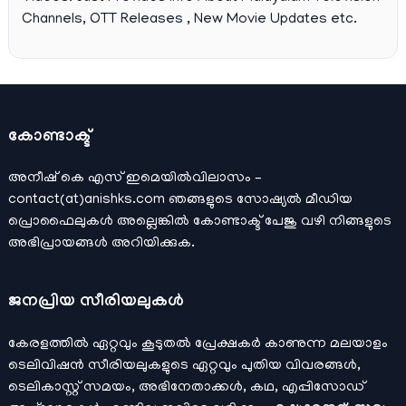
Channels, OTT Releases , New Movie Updates etc.
കോണ്ടാക്ട്
അനീഷ്‌ കെ എസ് ഇമെയില്‍വിലാസം –
contact(at)anishks.com ഞങ്ങളുടെ സോഷ്യല്‍ മീഡിയ
പ്രൊഫൈലുകള്‍ അല്ലെങ്കില്‍
കോണ്ടാക്ട്
പേജു വഴി നിങ്ങളുടെ
അഭിപ്രായങ്ങള്‍ അറിയിക്കുക.
ജനപ്രിയ സീരിയലുകള്‍
കേരളത്തിൽ ഏറ്റവും കൂടുതൽ പ്രേക്ഷകർ കാണുന്ന മലയാളം
ടെലിവിഷൻ സീരിയലുകളുടെ ഏറ്റവും പുതിയ വിവരങ്ങൾ,
ടെലികാസ്റ്റ് സമയം, അഭിനേതാക്കൾ, കഥ, എപ്പിസോഡ്