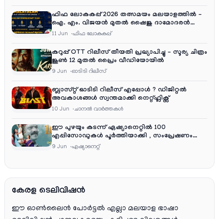
ഫിഫ ലോകകപ്പ് 2026 തത്സമയം മലയാളത്തിൽ –
ഐ. എം. വിജയൻ മുതൽ ഷൈജു ദാമോദരൻ
വരെ കമന്ററി സംഘത്തിൽ
11 Jun
ഫിഫ ലോകകപ്പ്
കറുപ്പ് OTT റിലീസ് തീയതി പ്രഖ്യാപിച്ചു – സൂര്യ ചിത്രം
ജൂൺ 12 മുതൽ പ്രൈം വീഡിയോയിൽ
9 Jun
ഓടിടി റിലീസ്
ബ്ലാസ്റ്റ് ഓടിടി റിലീസ് എപ്പോൾ ? ഡിജിറ്റൽ
അവകാശങ്ങൾ സ്വന്തമാക്കി നെറ്റ്ഫ്ലിക്സ്
10 Jun
ചാനല്‍ വാര്‍ത്തകള്‍
ഈ പുഴയും കടന്ന് ഏഷ്യാനെറ്റിൽ 100
എപ്പിസോഡുകൾ പൂർത്തിയാക്കി , സംപ്രേഷണം
തിങ്കൾ മുതൽ വെള്ളി വരെ രാത്രി 9:30 ന്
9 Jun
ഏഷ്യാനെറ്റ്‌
കേരള ടെലിവിഷൻ
ഈ ഓൺലൈൻ പോർട്ടൽ എല്ലാ മലയാള ഭാഷാ