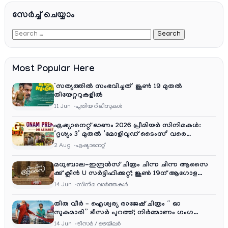
സേര്‍ച്ച്‌ ചെയ്യാം
Most Popular Here
‘സത്യത്തിൽ സംഭവിച്ചത്’ ജൂൺ 19 മുതൽ
തിയേറ്ററുകളിൽ
11 Jun
പുതിയ റിലീസുകള്‍
ഏഷ്യാനെറ്റ് ഓണം 2026 പ്രീമിയർ സിനിമകൾ:
‘ദൃശ്യം 3’ മുതൽ ‘മോളിവുഡ് ടൈംസ്’ വരെ
ആഘോഷ വിരുന്ന്
2 Aug
ഏഷ്യാനെറ്റ്‌
മധുബാല-ഇന്ദ്രൻസ് ചിത്രം ചിന്ന ചിന്ന ആസൈ
ക്ക് ക്ലീൻ U സർട്ടിഫിക്കറ്റ്; ജൂൺ 19ന് ആഗോള
റിലീസ്
14 Jun
സിനിമ വാര്‍ത്തകള്‍
തിരു വീർ – ഐശ്വര്യ രാജേഷ് ചിത്രം ” ഓ
സുകുമാരി” ടീസർ പുറത്ത്; നിർമ്മാണം ഗംഗ
എന്റർടൈൻമെന്റ്‌സ്
14 Jun
ടീസര്‍ / ട്രെയിലര്‍