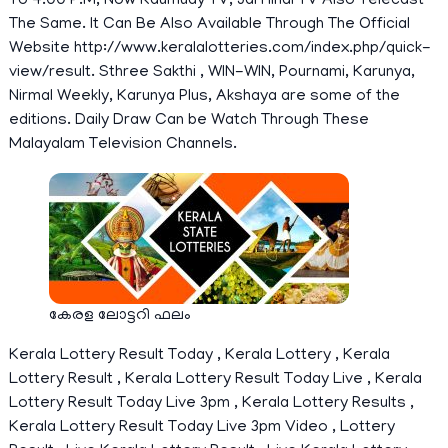
To 4.00 P.M, Now Kaumudy TV, Jai Hindi TV Also Telecast
The Same. It Can Be Also Available Through The Official
Website
http://www.keralalotteries.com/index.php/quick-
view/result
. Sthree Sakthi , WIN-WIN, Pournami, Karunya,
Nirmal Weekly, Karunya Plus, Akshaya are some of the
editions. Daily Draw Can be Watch Through These
Malayalam Television Channels.
കേരള ലോട്ടറി ഫലം
Kerala Lottery Result Today , Kerala Lottery , Kerala
Lottery Result , Kerala Lottery Result Today Live , Kerala
Lottery Result Today Live 3pm , Kerala Lottery Results ,
Kerala Lottery Result Today Live 3pm Video , Lottery