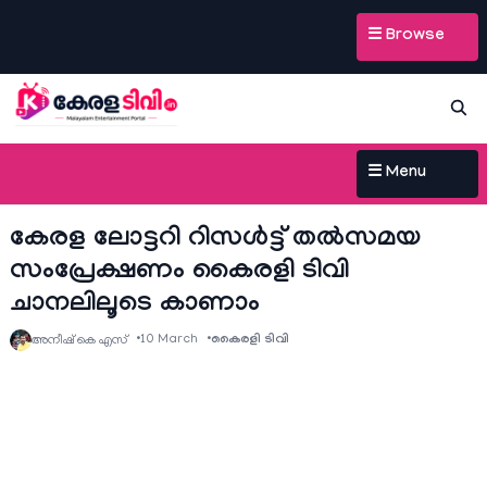
☰ Browse
☰ Menu
കേരള ലോട്ടറി റിസള്‍ട്ട് തല്‍സമയ
സംപ്രേക്ഷണം കൈരളി ടിവി
ചാനലിലൂടെ കാണാം
10 March
കൈരളി ടിവി
അനീഷ്‌ കെ എസ്