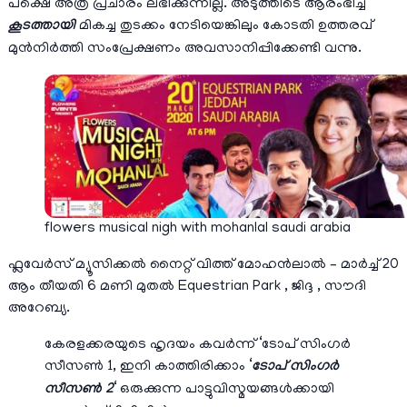
പക്ഷെ അത്ര പ്രചാരം ലഭിക്കുന്നില്ല. അടുത്തിടെ ആരംഭിച്ച
കൂടത്തായി
മികച്ച തുടക്കം നേടിയെങ്കിലും കോടതി ഉത്തരവ്
മുന്‍നിര്‍ത്തി സംപ്രേക്ഷണം അവസാനിപ്പിക്കേണ്ടി വന്നു.
flowers musical nigh with mohanlal saudi arabia
ഫ്ലവേര്‍സ് മ്യൂസിക്കല്‍ നൈറ്റ് വിത്ത്‌ മോഹന്‍ലാല്‍ – മാര്‍ച്ച്‌ 20
ആം തീയതി 6 മണി മുതല്‍ Equestrian Park , ജിദ്ദ , സൗദി
അറേബ്യ.
കേരളക്കരയുടെ ഹൃദയം കവർന്ന് ‘ടോപ് സിംഗർ
സീസൺ 1, ഇനി കാത്തിരിക്കാം ‘
ടോപ് സിംഗർ
സീസൺ 2
‘ ഒരുക്കുന്ന പാട്ടുവിസ്മയങ്ങൾക്കായി