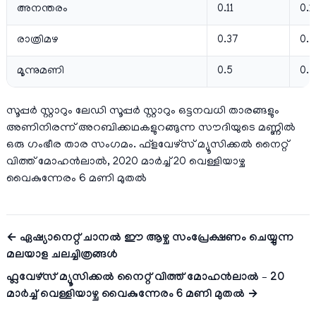
അനന്തരം
0.11
0.1
രാത്രിമഴ
0.37
0.
മൂന്നുമണി
0.5
0.4
സൂപ്പർ സ്റ്റാറും ലേഡി സൂപ്പർ സ്റ്റാറും ഒട്ടനവധി താരങ്ങളും
അണിനിരന്ന് അറബിക്കഥകളുറങ്ങുന്ന സൗദിയുടെ മണ്ണിൽ
ഒരു ഗംഭീര താര സംഗമം. ഫ്‌ളവേഴ്‌സ് മ്യൂസിക്കൽ നൈറ്റ്
വിത്ത് മോഹൻലാൽ, 2020 മാർച്ച് 20 വെള്ളിയാഴ്ച
വൈകുന്നേരം 6 മണി മുതൽ
← ഏഷ്യാനെറ്റ്‌ ചാനല്‍ ഈ ആഴ്ച സംപ്രേക്ഷണം ചെയ്യുന്ന
മലയാള ചലച്ചിത്രങ്ങള്‍
ഫ്ലവേഴ്‌സ് മ്യൂസിക്കൽ നൈറ്റ് വിത്ത് മോഹൻലാൽ – 20
മാർച്ച് വെള്ളിയാഴ്ച വൈകുന്നേരം 6 മണി മുതൽ →