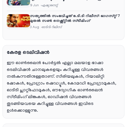
തിങ്കൾ മുതൽ വെള്ളി വരെ രാത്രി 9:30 ന്
9 Jun
ഏഷ്യാനെറ്റ്‌
സത്യത്തിൽ സംഭവിച്ചത് ഒ.ടി.ടി റിലീസ്: ഓഗസ്റ്റ് 7
മുതൽ സൺ നെക്സ്റ്റിൽ സ്ട്രീമിംഗ്
3 Aug
ഓടിടി റിലീസ്
കേരള ടെലിവിഷൻ
ഈ ഓൺലൈൻ പോർട്ടൽ എല്ലാ മലയാള ഭാഷാ
ടെലിവിഷൻ ചാനലുകളെയും കുറിച്ചുള്ള വിവരങ്ങൾ
നൽകുന്നതിനുള്ളതാണ്. സീരിയലുകൾ, റിയാലിറ്റി
ഷോകൾ, പ്രോഗ്രാം ഷെഡ്യൂൾ, കോമഡി പ്രോഗ്രാമുകൾ,
ഓടിടി പ്ലാറ്റ്‌ഫോമുകൾ, ഔദ്യോഗിക ഓൺലൈൻ
സ്ട്രീമിംഗ് ലിങ്കുകൾ, ഓഡിഷൻ വിവരങ്ങൾ
തുടങ്ങിയവയെ കുറിച്ചുള്ള വിവരങ്ങൾ ഇവിടെ
ഉൾക്കൊള്ളുന്നു.