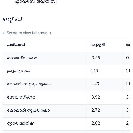
ഫ്ലവേര്‍സ് ടിവിയില്‍.
റേറ്റിംഗ്
പരിപാടി
ആഴ്ച 6
ആഴ്
കഥയറിയാതെ
0.88
0.
ഉപ്പും മുളകും
1.18
1.13
റോക്കിംഗ് ഉപ്പും മുളകും
1.47
1.18
ടോപ്പ് സിംഗര്‍
3.92
3.5
കോമഡി സൂപ്പര്‍ ഷോ
2.72
3.11
സ്റ്റാര്‍ മാജിക്
2.62
2.7