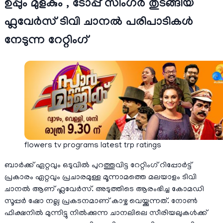
ഉപ്പും മുളകും , ടോപ്പ് സിംഗര്‍ തുടങ്ങിയ
ഫ്ലവേര്‍സ് ടിവി ചാനല്‍ പരിപാടികള്‍
നേടുന്ന റേറ്റിംഗ്
flowers tv programs latest trp ratings
ബാര്‍ക്ക് ഏറ്റവും ഒടുവില്‍ പുറത്തുവിട്ട റേറ്റിംഗ് റിപ്പോര്‍ട്ട്
പ്രകാരം ഏറ്റവും പ്രചാരമുള്ള മൂന്നാമത്തെ മലയാളം ടിവി
ചാനല്‍ ആണ് ഫ്ലവേര്‍സ്. അടുത്തിടെ ആരംഭിച്ച കോമഡി
സൂപ്പര്‍ ഷോ നല്ല പ്രകടനമാണ് കാഴ്ച വെയ്ക്കുന്നത്. നോണ്‍
ഫിക്ഷനില്‍ മുന്നിട്ടു നില്‍ക്കുന്ന ചാനലിലെ സീരിയലുകള്‍ക്ക്