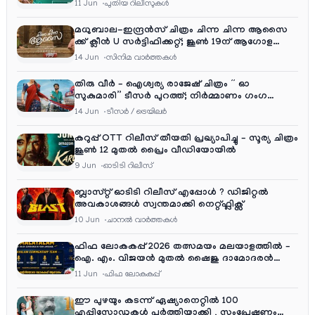
11 Jun
പുതിയ റിലീസുകള്‍
മധുബാല-ഇന്ദ്രൻസ് ചിത്രം ചിന്ന ചിന്ന ആസൈ
ക്ക് ക്ലീൻ U സർട്ടിഫിക്കറ്റ്; ജൂൺ 19ന് ആഗോള
റിലീസ്
14 Jun
സിനിമ വാര്‍ത്തകള്‍
തിരു വീർ – ഐശ്വര്യ രാജേഷ് ചിത്രം ” ഓ
സുകുമാരി” ടീസർ പുറത്ത്; നിർമ്മാണം ഗംഗ
എന്റർടൈൻമെന്റ്‌സ്
14 Jun
ടീസര്‍ / ട്രെയിലര്‍
കറുപ്പ് OTT റിലീസ് തീയതി പ്രഖ്യാപിച്ചു – സൂര്യ ചിത്രം
ജൂൺ 12 മുതൽ പ്രൈം വീഡിയോയിൽ
9 Jun
ഓടിടി റിലീസ്
ബ്ലാസ്റ്റ് ഓടിടി റിലീസ് എപ്പോൾ ? ഡിജിറ്റൽ
അവകാശങ്ങൾ സ്വന്തമാക്കി നെറ്റ്ഫ്ലിക്സ്
10 Jun
ചാനല്‍ വാര്‍ത്തകള്‍
ഫിഫ ലോകകപ്പ് 2026 തത്സമയം മലയാളത്തിൽ –
ഐ. എം. വിജയൻ മുതൽ ഷൈജു ദാമോദരൻ
വരെ കമന്ററി സംഘത്തിൽ
11 Jun
ഫിഫ ലോകകപ്പ്
ഈ പുഴയും കടന്ന് ഏഷ്യാനെറ്റിൽ 100
എപ്പിസോഡുകൾ പൂർത്തിയാക്കി , സംപ്രേഷണം