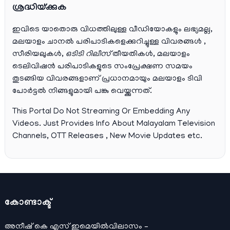
ശ്രദ്ധിയ്ക്കുക
ഇവിടെ യാതൊരു വിധത്തിലുള്ള വീഡിയോകളും ലഭ്യമല്ല,
മലയാളം ചാനല്‍ പരിപാടികളെക്കുറിച്ചുള്ള വിവരങ്ങള്‍ ,
സീരിയലുകള്‍,
ഒടിടി റിലീസ്
തീയതികള്‍, മലയാളം
ടെലിവിഷന്‍ പരിപാടികളുടെ സംപ്രേക്ഷണ സമയം
തുടങ്ങിയ വിവരങ്ങളാണ് പ്രധാനമായും മലയാളം ടിവി
പോര്‍ട്ടല്‍ നിങ്ങളുമായി പങ്കു വെയ്ക്കുന്നത്.
This Portal Do Not Streaming Or Embedding Any
Videos. Just Provides Info About Malayalam Television
Channels, OTT Releases , New Movie Updates etc.
കോണ്ടാക്ട്
അനീഷ്‌ കെ എസ് ഇമെയില്‍വിലാസം –