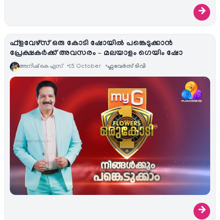
→
ഫ്‌ളവേഴ്‌സ് ഒരു കോടി ഷോയില്‍ പങ്കെടുക്കാന്‍
പ്രേക്ഷകര്‍ക്ക്‌ അവസരം – മലയാളം ഗെയിം ഷോ
അനീഷ്‌ കെ എസ്
15 October
ഫ്ലവേര്‍സ് ടിവി
→