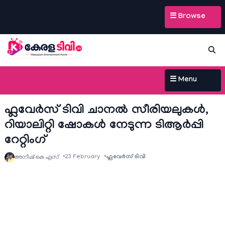
☰ Browse
☰ Menu
ഫ്ലവേര്‍സ് ടിവി ചാനല്‍ സീരിയലുകള്‍,
റിയാലിറ്റി ഷോകള്‍ നേടുന്ന ടിആര്‍പ്പി
റേറ്റിംഗ്
23 February
ഫ്ലവേര്‍സ് ടിവി
അനീഷ്‌ കെ എസ്