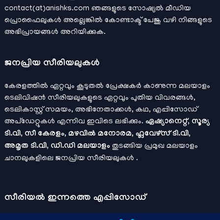
contact(at)anishks.com ഞങ്ങളുടെ സോഷ്യല്‍ മീഡിയ
പ്രൊഫൈലുകള്‍ അല്ലെങ്കില്‍
കോണ്ടാക്ട്
പേജു വഴി നിങ്ങളുടെ
അഭിപ്രായങ്ങള്‍ അറിയിക്കുക.
ജനപ്രിയ സീരിയലുകള്‍
കേരളത്തിൽ ഏറ്റവും കൂടുതൽ പ്രേക്ഷകർ കാണുന്ന മലയാളം
ടെലിവിഷൻ സീരിയലുകളുടെ ഏറ്റവും പുതിയ വിവരങ്ങൾ,
ടെലികാസ്റ്റ് സമയം, അഭിനേതാക്കൾ, കഥ, എപ്പിസോഡ്
അപ്ഡേറ്റുകൾ എന്നിവ ഇവിടെ ലഭിക്കും.
ഏഷ്യാനെറ്റ്, സൂര്യ
ടി.വി, സീ കേരളം, മഴവിൽ മനോരമ, ഫ്ലവേഴ്സ് ടി.വി,
അമൃത ടി.വി, ഡി.ഡി മലയാളം
തുടങ്ങിയ പ്രമുഖ മലയാളം
ചാനലുകളിലെ ജനപ്രിയ സീരിയലുകൾ .
സീരിയല്‍ ഇന്നത്തെ എപ്പിസോഡ്