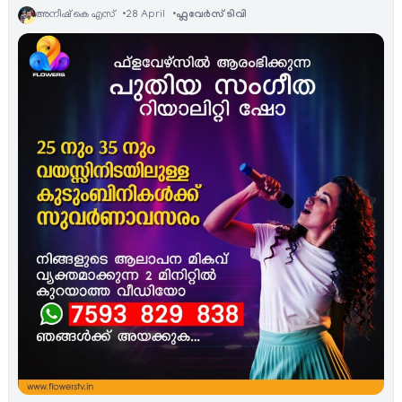
അനീഷ്‌ കെ എസ്
28 April
ഫ്ലവേര്‍സ് ടിവി