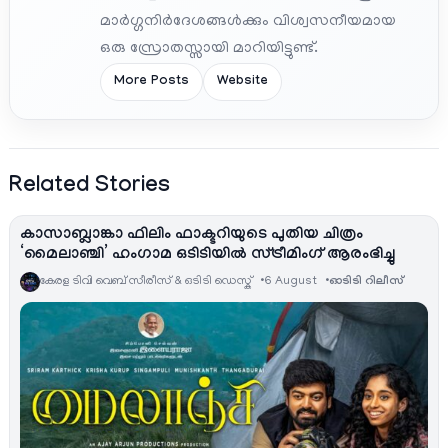
മാർഗ്ഗനിർദേശങ്ങൾക്കും വിശ്വസനീയമായ
ഒരു സ്രോതസ്സായി മാറിയിട്ടുണ്ട്.
More Posts
Website
Related Stories
കാസാബ്ലാങ്കാ ഫിലിം ഫാക്ടറിയുടെ പുതിയ ചിത്രം
‘മൈലാഞ്ചി’ ഹംഗാമ ഒടിടിയിൽ സ്ട്രീമിംഗ് ആരംഭിച്ചു
കേരള ടിവി വെബ് സീരീസ് & ഒടിടി ഡെസ്ക്
6 August
ഓടിടി റിലീസ്