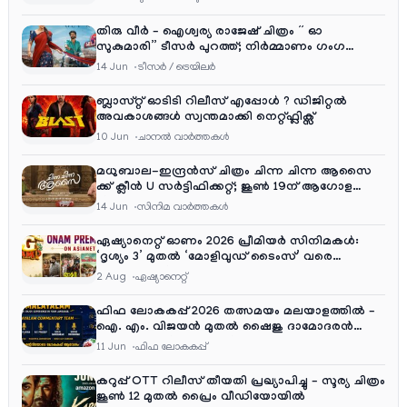
തിരു വീർ – ഐശ്വര്യ രാജേഷ് ചിത്രം ” ഓ
സുകുമാരി” ടീസർ പുറത്ത്; നിർമ്മാണം ഗംഗ
എന്റർടൈൻമെന്റ്‌സ്
14 Jun
ടീസര്‍ / ട്രെയിലര്‍
ബ്ലാസ്റ്റ് ഓടിടി റിലീസ് എപ്പോൾ ? ഡിജിറ്റൽ
അവകാശങ്ങൾ സ്വന്തമാക്കി നെറ്റ്ഫ്ലിക്സ്
10 Jun
ചാനല്‍ വാര്‍ത്തകള്‍
മധുബാല-ഇന്ദ്രൻസ് ചിത്രം ചിന്ന ചിന്ന ആസൈ
ക്ക് ക്ലീൻ U സർട്ടിഫിക്കറ്റ്; ജൂൺ 19ന് ആഗോള
റിലീസ്
14 Jun
സിനിമ വാര്‍ത്തകള്‍
ഏഷ്യാനെറ്റ് ഓണം 2026 പ്രീമിയർ സിനിമകൾ:
‘ദൃശ്യം 3’ മുതൽ ‘മോളിവുഡ് ടൈംസ്’ വരെ
ആഘോഷ വിരുന്ന്
2 Aug
ഏഷ്യാനെറ്റ്‌
ഫിഫ ലോകകപ്പ് 2026 തത്സമയം മലയാളത്തിൽ –
ഐ. എം. വിജയൻ മുതൽ ഷൈജു ദാമോദരൻ
വരെ കമന്ററി സംഘത്തിൽ
11 Jun
ഫിഫ ലോകകപ്പ്
കറുപ്പ് OTT റിലീസ് തീയതി പ്രഖ്യാപിച്ചു – സൂര്യ ചിത്രം
ജൂൺ 12 മുതൽ പ്രൈം വീഡിയോയിൽ