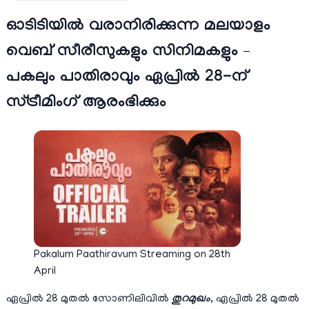
ഓടിടിയിൽ വരാനിരിക്കുന്ന മലയാളം
വെബ് സീരീസുകളും സിനിമകളും –
പകലും പാതിരാവും ഏപ്രിൽ 28-ന്
സ്ട്രീമിംഗ് ആരംഭിക്കും
Pakalum Paathiravum Streaming on 28th
April
ഏപ്രിൽ 28 മുതൽ സോണിലിവിൽ
തുറമുഖം
, ഏപ്രിൽ 28 മുതൽ