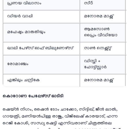
പ്രണയ വിലാസം
സീ5
ഡിയര്‍ വാപ്പി
മനോരമ മാക്സ്
ആമസോണ്‍
മഹേഷും മാരുതിയും
പ്രൈം വീഡിയോ
ഖാലി പേഴ്സ് ഓഫ് ബില്യണേഴ്സ്
സണ്‍ നെക്സ്റ്റ്
ഡിസ്നി +
രോമാഞ്ചം
ഹോട്ട്സ്റ്റാർ
എങ്കിലും ചന്ദ്രികേ
മനോരമ മാക്സ്
കൊറോണ പേപ്പേഴ്‌സ് ഓടിടി
ഷെയ്ൻ നിഗം, ഷൈൻ ടോം ചാക്കോ, സിദ്ദിഖ്, ജീൻ ലാൽ,
ഗായത്രി, മണിയൻപിള്ള രാജു, വിജിലേഷ് കാരയാട്, ഹന്ന
റെജി കോശി, സന്ധ്യ ഷെട്ടി എന്നിവരാണ് ചിത്രത്തിലെ