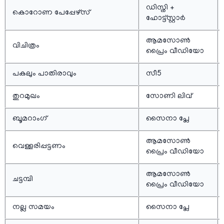
ഡിസ്നി +
കൊറോണ പേപ്പേഴ്‌സ്
ഹോട്ട്സ്റ്റാർ
ആമസോണ്‍
വിചിത്രം
പ്രൈം വീഡിയോ
പകലും പാതിരാവും
സീ5
തുറമുഖം
സോണി ലിവ്
ബൂമറാംഗ്
സൈനാ പ്ലേ
ആമസോണ്‍
വെള്ളരിപ്പട്ടണം
പ്രൈം വീഡിയോ
ആമസോണ്‍
ചട്ടമ്പി
പ്രൈം വീഡിയോ
നല്ല സമയം
സൈനാ പ്ലേ