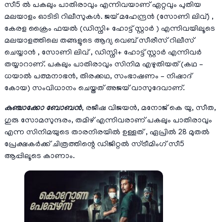
സീ5 ൽ പകലും പാതിരാവും എന്നിവയാണ് ഏറ്റവും പുതിയ
മലയാളം ഓടിടി റിലീസുകൾ. ജയ് മഹേന്ദ്രൻ (സോണി ലിവ്) ,
കേരള ക്രൈം ഫയല്‍ (ഡിസ്നി+ ഹോട്ട് സ്റ്റാര്‍ ) എന്നിവയിലൂടെ
മലയാളത്തിലെ തങ്ങളുടെ ആദ്യ വെബ്‌ സീരീസ് റിലീസ്
ചെയ്യാന്‍ , സോണി ലിവ് , ഡിസ്നി+ ഹോട്ട് സ്റ്റാര്‍ എന്നിവര്‍
തയ്യാറാണ്. പകലും പാതിരാവും സിനിമ എഴുതിയത് (കഥ –
ധയാൽ പത്മനാഭൻ, തിരക്കഥ, സംഭാഷണം – നിഷാദ്
കോയ) സംവിധാനം ചെയ്തത് അജയ് വാസുദേവാണ്.
കുഞ്ചാക്കോ ബോബൻ
, രജീഷ വിജയൻ, മനോജ് കെ യു, സീത,
ഗുരു സോമസുന്ദരം, തമിഴ് എന്നിവരാണ് പകലും പാതിരാവും
എന്ന സിനിമയുടെ താരനിരയിൽ ഉള്ളത് , ഏപ്രിൽ 28 മുതൽ
പ്രേക്ഷകർക്ക് ചിത്രത്തിന്റെ ഡിജിറ്റൽ സ്ട്രീമിംഗ് സീ5
ആപ്പിലൂടെ കാണാം.