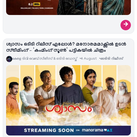
→
ശ്വാസം ഒടിടി റിലീസ് എപ്പോൾ? മനോരമമാക്സിൽ ഉടൻ
സ്ട്രീമിംഗ് – ‘കംമിംഗ് സൂൺ’ പട്ടികയിൽ ചിത്രം
കേരള ടിവി വെബ് സീരീസ് & ഒടിടി ഡെസ്ക്
4 August
ഓടിടി റിലീസ്