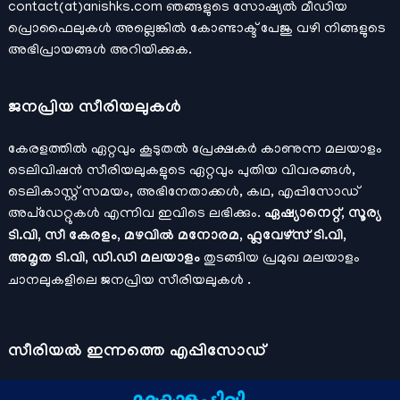
contact(at)anishks.com ഞങ്ങളുടെ സോഷ്യല്‍ മീഡിയ
പ്രൊഫൈലുകള്‍ അല്ലെങ്കില്‍
കോണ്ടാക്ട്
പേജു വഴി നിങ്ങളുടെ
അഭിപ്രായങ്ങള്‍ അറിയിക്കുക.
ജനപ്രിയ സീരിയലുകള്‍
കേരളത്തിൽ ഏറ്റവും കൂടുതൽ പ്രേക്ഷകർ കാണുന്ന മലയാളം
ടെലിവിഷൻ സീരിയലുകളുടെ ഏറ്റവും പുതിയ വിവരങ്ങൾ,
ടെലികാസ്റ്റ് സമയം, അഭിനേതാക്കൾ, കഥ, എപ്പിസോഡ്
അപ്ഡേറ്റുകൾ എന്നിവ ഇവിടെ ലഭിക്കും.
ഏഷ്യാനെറ്റ്, സൂര്യ
ടി.വി, സീ കേരളം, മഴവിൽ മനോരമ, ഫ്ലവേഴ്സ് ടി.വി,
അമൃത ടി.വി, ഡി.ഡി മലയാളം
തുടങ്ങിയ പ്രമുഖ മലയാളം
ചാനലുകളിലെ ജനപ്രിയ സീരിയലുകൾ .
സീരിയല്‍ ഇന്നത്തെ എപ്പിസോഡ്
ചാനലുകളുടെ ഔദ്യോഗിക മൊബൈല്‍ ആപ്പുകള്‍ , ഒഫിഷ്യല്‍