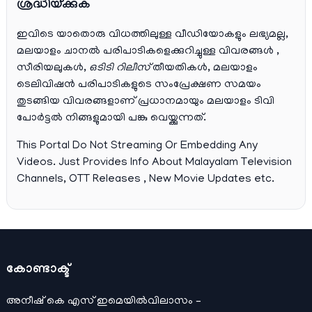
ശ്രദ്ധിയ്ക്കുക
ഇവിടെ യാതൊരു വിധത്തിലുള്ള വീഡിയോകളും ലഭ്യമല്ല,
മലയാളം ചാനല്‍ പരിപാടികളെക്കുറിച്ചുള്ള വിവരങ്ങള്‍ ,
സീരിയലുകള്‍,
ഒടിടി റിലീസ്
തീയതികള്‍, മലയാളം
ടെലിവിഷന്‍ പരിപാടികളുടെ സംപ്രേക്ഷണ സമയം
തുടങ്ങിയ വിവരങ്ങളാണ് പ്രധാനമായും മലയാളം ടിവി
പോര്‍ട്ടല്‍ നിങ്ങളുമായി പങ്കു വെയ്ക്കുന്നത്.
This Portal Do Not Streaming Or Embedding Any
Videos. Just Provides Info About Malayalam Television
Channels, OTT Releases , New Movie Updates etc.
കോണ്ടാക്ട്
അനീഷ്‌ കെ എസ് ഇമെയില്‍വിലാസം –