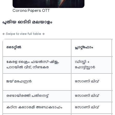
Corona Papers OTT
പുതിയ ഓടിടി മലയാളം
ടൈറ്റില്‍
പ്ലാറ്റ്ഫോം
കേരള ക്രൈം ഫയല്‍സ്-ഷിജു,
ഡിസ്നി +
പാറയില്‍ വീട്, നീണ്ടകര
ഹോട്ട്സ്റ്റാർ
ജയ്‌ മഹേന്ദ്രന്‍
സോണി ലിവ്
രണ്ടായിരത്തി പതിനെട്ട്
സോണി ലിവ്
കഠിന കഠോരമീ അണ്ഡകടാഹം
സോണി ലിവ്