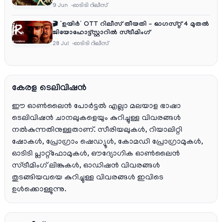
9 Jun
ഓടിടി റിലീസ്
🎬 ‘ഉയിർ’ OTT റിലീസ് തീയതി – ഓഗസ്റ്റ് 4 മുതൽ
ജിയോഹോട്ട്സ്റ്റാറിൽ സ്ട്രീമിംഗ്
28 Jul
ഓടിടി റിലീസ്
കേരള ടെലിവിഷൻ
ഈ ഓൺലൈൻ പോർട്ടൽ എല്ലാ മലയാള ഭാഷാ
ടെലിവിഷൻ ചാനലുകളെയും കുറിച്ചുള്ള വിവരങ്ങൾ
നൽകുന്നതിനുള്ളതാണ്. സീരിയലുകൾ, റിയാലിറ്റി
ഷോകൾ, പ്രോഗ്രാം ഷെഡ്യൂൾ, കോമഡി പ്രോഗ്രാമുകൾ,
ഓടിടി പ്ലാറ്റ്‌ഫോമുകൾ, ഔദ്യോഗിക ഓൺലൈൻ
സ്ട്രീമിംഗ് ലിങ്കുകൾ, ഓഡിഷൻ വിവരങ്ങൾ
തുടങ്ങിയവയെ കുറിച്ചുള്ള വിവരങ്ങൾ ഇവിടെ
ഉൾക്കൊള്ളുന്നു.