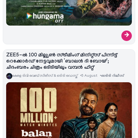
→
ZEE5-ൽ 100 മില്ല്യൺ സ്ട്രീമിംഗ് മിനിറ്റ്സ് പിന്നിട്ട്
റെക്കോർഡ് നേട്ടവുമായി ‘ബാലൻ ദി ബോയ്’;
ചിദംബരം ചിത്രം ഒടിടിയിലും വമ്പൻ ഹിറ്റ്
കേരള ടിവി വെബ് സീരീസ് & ഒടിടി ഡെസ്ക്
5 August
ഓടിടി റിലീസ്