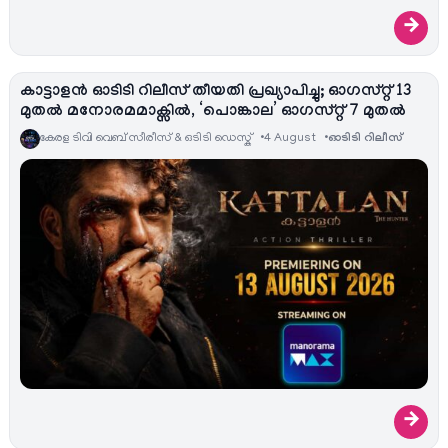
→
കാട്ടാളൻ ഓടിടി റിലീസ് തീയതി പ്രഖ്യാപിച്ചു; ഓഗസ്റ്റ് 13
മുതൽ മനോരമമാക്സിൽ, ‘പൊങ്കാല’ ഓഗസ്റ്റ് 7 മുതൽ
കേരള ടിവി വെബ് സീരീസ് & ഒടിടി ഡെസ്ക്
4 August
ഓടിടി റിലീസ്
→