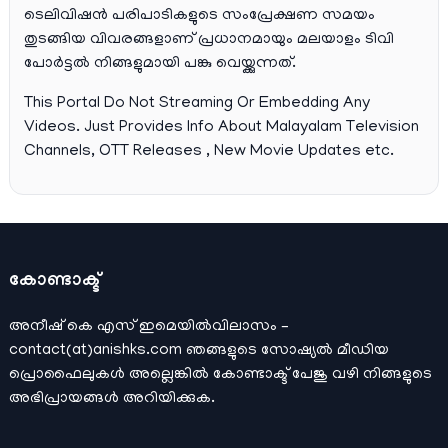
ടെലിവിഷന്‍ പരിപാടികളുടെ സംപ്രേക്ഷണ സമയം
തുടങ്ങിയ വിവരങ്ങളാണ് പ്രധാനമായും മലയാളം ടിവി
പോര്‍ട്ടല്‍ നിങ്ങളുമായി പങ്കു വെയ്ക്കുന്നത്.
This Portal Do Not Streaming Or Embedding Any
Videos. Just Provides Info About Malayalam Television
Channels, OTT Releases , New Movie Updates etc.
കോണ്ടാക്ട്
അനീഷ്‌ കെ എസ് ഇമെയില്‍വിലാസം –
contact(at)anishks.com ഞങ്ങളുടെ സോഷ്യല്‍ മീഡിയ
പ്രൊഫൈലുകള്‍ അല്ലെങ്കില്‍
കോണ്ടാക്ട്
പേജു വഴി നിങ്ങളുടെ
അഭിപ്രായങ്ങള്‍ അറിയിക്കുക.