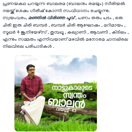
പ്രണയകഥ പറയുന്ന ബാലരമ (ബാലനും രമയും) സീരിയല്‍
ദയയ്ക്ക് ശേഷം ഗിരീഷ് കോന്നി സംവിധാനം ചെയ്യുന്നു.
സ്വയംവരം,
മഞ്ഞിൽ വിരിഞ്ഞ പൂവ്
, പണം തരും പടം , ഒരു
ചിരി ഇരു ചിരി ബമ്പർ , ബമ്പർ ചിരി ആഘോഷം , മറിമായം ,
സൂപ്പർ 4 ജൂനിയേഴ്സ് , തുമ്പപ്പൂ , കല്യാണി , ആവണി , കിടിലം ,
എന്നും സമ്മതം എന്നിവയാണ് മഴവില്‍ മനോരമ ചാനലിലെ
നിലവിലെ പരിപാടികള്‍ .