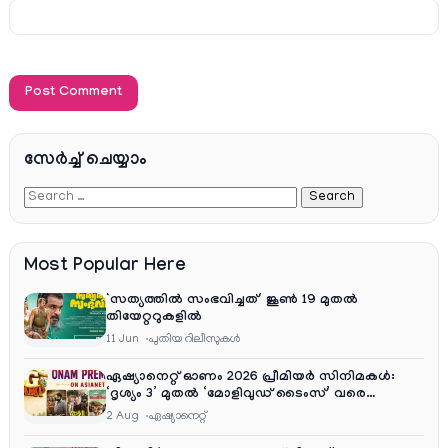
സേര്‍ച്ച്‌ ചെയ്യാം
Most Popular Here
‘സത്യത്തിൽ സംഭവിച്ചത്’ ജൂൺ 19 മുതൽ
തിയേറ്ററുകളിൽ
11 Jun
പുതിയ റിലീസുകള്‍
ഏഷ്യാനെറ്റ് ഓണം 2026 പ്രീമിയർ സിനിമകൾ:
‘ദൃശ്യം 3’ മുതൽ ‘മോളിവുഡ് ടൈംസ്’ വരെ
ആഘോഷ വിരുന്ന്
2 Aug
ഏഷ്യാനെറ്റ്‌