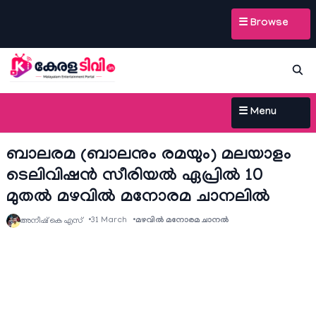
☰ Browse
☰ Menu
ബാലരമ (ബാലനും രമയും) മലയാളം
ടെലിവിഷന്‍ സീരിയല്‍ ഏപ്രില്‍ 10
മുതല്‍ മഴവില്‍ മനോരമ ചാനലില്‍
31 March
മഴവിൽ മനോരമ ചാനല്‍
അനീഷ്‌ കെ എസ്