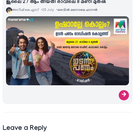
ജൂലൈ 27 ആം തീയതി രാവിലെ 8 മണി മുതൽ
അനീഷ്‌ കെ എസ്
25 July
മഴവിൽ മനോരമ ചാനല്‍
→
Leave a Reply