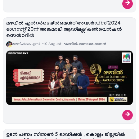
→
മഴവിൽ എന്‍റര്‍ടെയ്ൻമെന്‍റ് അവാർഡ്‌സ് 2024
ഓഗസ്റ്റ് 20ന് അങ്കമാലി ആഡ്‍ലക്സ് കണ്‍വെന്‍ഷന്‍
സെന്‍ററില്‍
അനീഷ്‌ കെ എസ്
10 August
മഴവിൽ മനോരമ ചാനല്‍
→
ഉടൻ പണം സീസണ്‍ 5 ഓഡിഷൻ , കൊല്ലം ജില്ലയില്‍