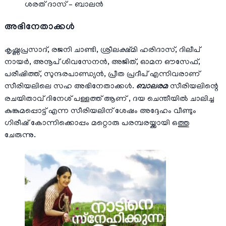
ശരത് ദാസ് – ബാലന്‍
അഭിനേതാക്കള്‍
കൃഷ്ണപ്രസാദ്, രജനി ചാണ്ടി, ശ്രീലക്ഷ്മി ഹരിദാസ്, ദിലീപ്
നായർ, അനൂപ് ശിവസേനൻ, അജിത്, ഓമന ഔസേഫ്,
പരീഷിത്ത്, സുന്ദരപാണ്ഡ്യൻ, പ്രീത പ്രദീപ് എന്നിവരാണ്
സീരിയലിലെ സഹ അഭിനേതാക്കള്‍.
ബാലരമ
സീരിയലിന്റെ
രചയിതാവ് ദിനേശ് പള്ളത്ത് ആണ് , ദയ ചെന്തീയിൽ ചാലിച്ച
കുങ്കുമപ്പൊട്ട് എന്ന സീരിയലിന് ശേഷം അദ്ദേഹം വീണ്ടും
ഗിരീഷ് കോന്നിക്കൊപ്പം മറ്റൊരു പരമ്പരയ്ക്കായി ഒത്തു
ചേരുന്നു.