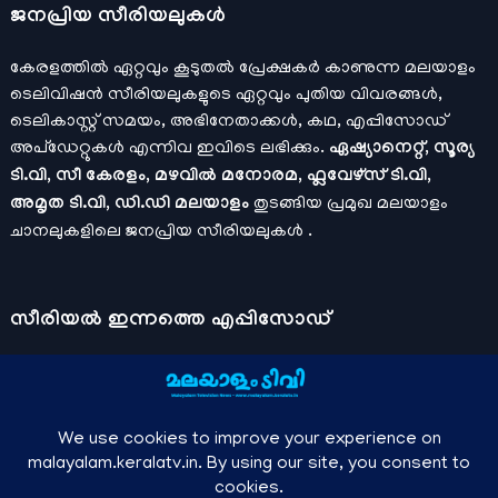
ജനപ്രിയ സീരിയലുകള്‍
കേരളത്തിൽ ഏറ്റവും കൂടുതൽ പ്രേക്ഷകർ കാണുന്ന മലയാളം
ടെലിവിഷൻ സീരിയലുകളുടെ ഏറ്റവും പുതിയ വിവരങ്ങൾ,
ടെലികാസ്റ്റ് സമയം, അഭിനേതാക്കൾ, കഥ, എപ്പിസോഡ്
അപ്ഡേറ്റുകൾ എന്നിവ ഇവിടെ ലഭിക്കും.
ഏഷ്യാനെറ്റ്, സൂര്യ
ടി.വി, സീ കേരളം, മഴവിൽ മനോരമ, ഫ്ലവേഴ്സ് ടി.വി,
അമൃത ടി.വി, ഡി.ഡി മലയാളം
തുടങ്ങിയ പ്രമുഖ മലയാളം
ചാനലുകളിലെ ജനപ്രിയ സീരിയലുകൾ .
സീരിയല്‍ ഇന്നത്തെ എപ്പിസോഡ്
ചാനലുകളുടെ ഔദ്യോഗിക മൊബൈല്‍ ആപ്പുകള്‍ , ഒഫിഷ്യല്‍
യൂട്യൂബ് ചാനല്‍ ഇവ ഉപയോഗപ്പെടുത്തി കഴിഞ്ഞുപോയ
വീഡിയോകള്‍ കാണാം.
ഡിസ്നി പ്ലസ് ഹോട്ട്സ്റ്റാര്‍
, സീ5 ,
മനോരമ മാക്സ് , സണ്‍ നെക്സ്റ്റ്, സോണി ലിവ് , നെറ്റ് ഫ്ലിക്സ്
തുടങ്ങിയ ഒടിടി ആപ്പുകള്‍ വഴിയുള്ള സിനിമ ഓണ്‍ലൈന്‍