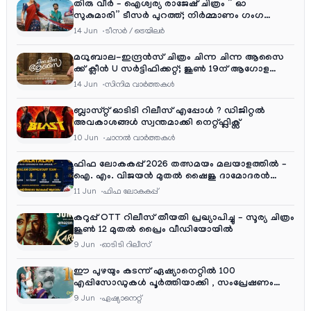
തിരു വീർ – ഐശ്വര്യ രാജേഷ് ചിത്രം ” ഓ
സുകുമാരി” ടീസർ പുറത്ത്; നിർമ്മാണം ഗംഗ
എന്റർടൈൻമെന്റ്‌സ്
14 Jun
ടീസര്‍ / ട്രെയിലര്‍
മധുബാല-ഇന്ദ്രൻസ് ചിത്രം ചിന്ന ചിന്ന ആസൈ
ക്ക് ക്ലീൻ U സർട്ടിഫിക്കറ്റ്; ജൂൺ 19ന് ആഗോള
റിലീസ്
14 Jun
സിനിമ വാര്‍ത്തകള്‍
ബ്ലാസ്റ്റ് ഓടിടി റിലീസ് എപ്പോൾ ? ഡിജിറ്റൽ
അവകാശങ്ങൾ സ്വന്തമാക്കി നെറ്റ്ഫ്ലിക്സ്
10 Jun
ചാനല്‍ വാര്‍ത്തകള്‍
ഫിഫ ലോകകപ്പ് 2026 തത്സമയം മലയാളത്തിൽ –
ഐ. എം. വിജയൻ മുതൽ ഷൈജു ദാമോദരൻ
വരെ കമന്ററി സംഘത്തിൽ
11 Jun
ഫിഫ ലോകകപ്പ്
കറുപ്പ് OTT റിലീസ് തീയതി പ്രഖ്യാപിച്ചു – സൂര്യ ചിത്രം
ജൂൺ 12 മുതൽ പ്രൈം വീഡിയോയിൽ
9 Jun
ഓടിടി റിലീസ്
ഈ പുഴയും കടന്ന് ഏഷ്യാനെറ്റിൽ 100
എപ്പിസോഡുകൾ പൂർത്തിയാക്കി , സംപ്രേഷണം
തിങ്കൾ മുതൽ വെള്ളി വരെ രാത്രി 9:30 ന്
9 Jun
ഏഷ്യാനെറ്റ്‌