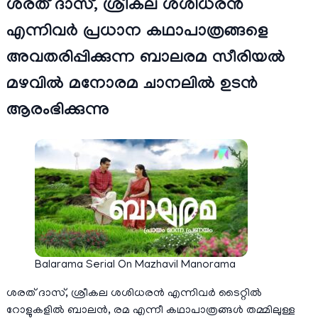
ശരത് ദാസ്, ശ്രീകല ശശിധരൻ
എന്നിവർ പ്രധാന കഥാപാത്രങ്ങളെ
അവതരിപ്പിക്കുന്ന ബാലരമ സീരിയൽ
മഴവില്‍ മനോരമ ചാനലില്‍ ഉടന്‍
ആരംഭിക്കുന്നു
Balarama Serial On Mazhavil Manorama
ശരത് ദാസ്, ശ്രീകല ശശിധരൻ എന്നിവര്‍ ടൈറ്റിൽ
റോളുകളിൽ ബാലൻ, രമ എന്നീ കഥാപാത്രങ്ങൾ തമ്മിലുള്ള