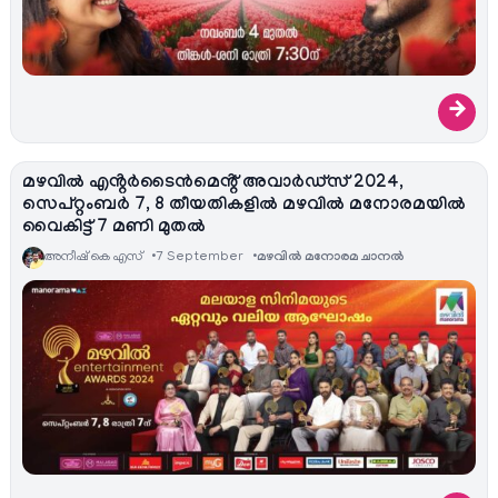
→
മഴവിൽ എൻ്റർടൈൻമെൻ്റ് അവാർഡ്സ് 2024,
സെപ്റ്റംബർ 7, 8 തീയതികളിൽ മഴവിൽ മനോരമയിൽ
വൈകിട്ട് 7 മണി മുതൽ
അനീഷ്‌ കെ എസ്
7 September
മഴവിൽ മനോരമ ചാനല്‍