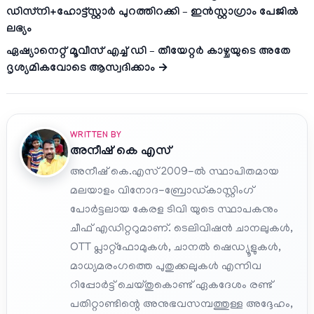
ഡിസ്‌നി+ഹോട്ട്സ്റ്റാർ പുറത്തിറക്കി – ഇൻസ്റ്റാഗ്രാം പേജില്‍
ലഭ്യം
ഏഷ്യാനെറ്റ് മൂവീസ് എച്ച് ഡി – തീയേറ്റർ കാഴ്ചയുടെ അതേ
ദൃശ്യമികവോടെ ആസ്വദിക്കാം →
WRITTEN BY
അനീഷ്‌ കെ എസ്
അനീഷ് കെ.എസ് 2009-ൽ സ്ഥാപിതമായ
മലയാളം വിനോദ-ബ്രോഡ്കാസ്റ്റിംഗ്
പോർട്ടലായ കേരള ടിവി യുടെ സ്ഥാപകനും
ചീഫ് എഡിറ്ററുമാണ്. ടെലിവിഷൻ ചാനലുകൾ,
OTT പ്ലാറ്റ്‌ഫോമുകൾ, ചാനൽ ഷെഡ്യൂളുകൾ,
മാധ്യമരംഗത്തെ പുതുക്കലുകൾ എന്നിവ
റിപ്പോർട്ട് ചെയ്തുകൊണ്ട് ഏകദേശം രണ്ട്
പതിറ്റാണ്ടിന്റെ അനുഭവസമ്പത്തുള്ള അദ്ദേഹം,