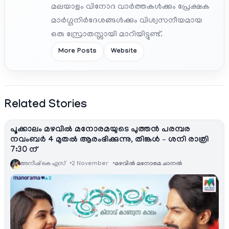
മലയാളം വിനോദ വാർത്തകൾക്കും പ്രേക്ഷക
മാർഗ്ഗനിർദേശങ്ങൾക്കും വിശ്വസനീയമായ
ഒരു സ്രോതസ്സായി മാറിയിട്ടുണ്ട്.
More Posts
Website
Related Stories
പൂക്കാലം മഴവിൽ മനോരമയുടെ പുത്തൻ പരമ്പര
നവംബർ 4 മുതൽ ആരംഭിക്കുന്നു, തിങ്കൾ – ശനി രാത്രി
7:30 ന്
അനീഷ്‌ കെ എസ്
2 November
മഴവിൽ മനോരമ ചാനല്‍