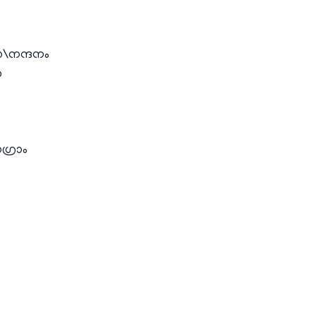
ാ\നന്ദനം
ൻ
്രാം