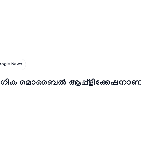
oogle News
യോഗിക മൊബൈൽ ആപ്പ്ളിക്കേഷനാണ