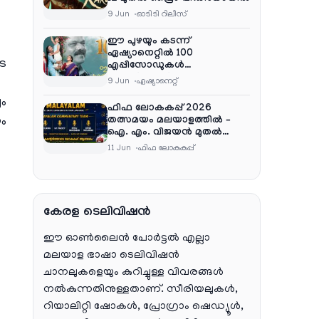
9 Jun
ഓടിടി റിലീസ്
ഈ പുഴയും കടന്ന്
ഏഷ്യാനെറ്റിൽ 100
െ
എപ്പിസോഡുകൾ
പൂർത്തിയാക്കി , സംപ്രേഷണം
9 Jun
ഏഷ്യാനെറ്റ്‌
തിങ്കൾ മുതൽ വെള്ളി വരെ
ൈം
രാത്രി 9:30 ന്
ഫിഫ ലോകകപ്പ് 2026
ും
തത്സമയം മലയാളത്തിൽ –
ഐ. എം. വിജയൻ മുതൽ
ഷൈജു ദാമോദരൻ വരെ
11 Jun
ഫിഫ ലോകകപ്പ്
കമന്ററി സംഘത്തിൽ
കേരള ടെലിവിഷൻ
ഈ ഓൺലൈൻ പോർട്ടൽ എല്ലാ
മലയാള ഭാഷാ ടെലിവിഷൻ
ചാനലുകളെയും കുറിച്ചുള്ള വിവരങ്ങൾ
നൽകുന്നതിനുള്ളതാണ്. സീരിയലുകൾ,
റിയാലിറ്റി ഷോകൾ, പ്രോഗ്രാം ഷെഡ്യൂൾ,