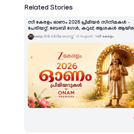
Related Stories
സീ കേരളം ഓണം 2026 പ്രീമിയർ സിനിമകൾ –
പേട്രിയറ്റ്, ബേബി ഗേൾ, കറുപ്പ്, ആശകൾ ആയിര
കേരള ടിവി സിനിമ ഡെസ്ക്
2 August
സീ കേരളം