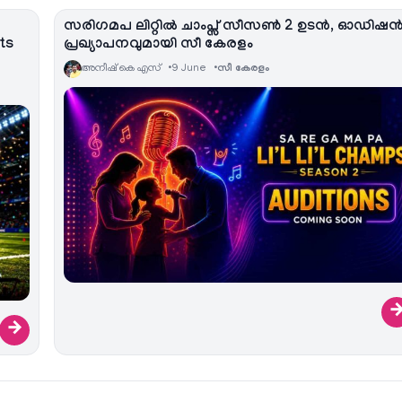
സരിഗമപ ലിറ്റിൽ ചാംപ്സ് സീസൺ 2 ഉടൻ, ഓഡിഷ
ts
പ്രഖ്യാപനവുമായി സീ കേരളം
അനീഷ്‌ കെ എസ്
9 June
സീ കേരളം
→