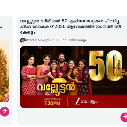
വല്ല്യേട്ടൻ സീരിയല്‍ 50 എപ്പിസോഡുകൾ പിന്നിട്ടു,
ം
ഫിഫ ലോകകപ്പ് 2026 ആവേശത്തിനൊരുങ്ങി സീ
കേരളം
അനീഷ്‌ കെ എസ്
10 June
സീ കേരളം
→