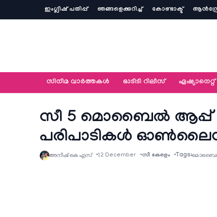
ഇംഗ്ലീഷ് പതിപ്പ്
ഞങ്ങളെക്കുറിച്ച്‌
കോണ്ടാക്ട്
ആൻഡ്ര
സിനിമ വാര്‍ത്തകള്‍
ഓടിടി റിലീസ്
ഏഷ്യാനെറ്റ്‌
സീ 5 മൊബൈൽ ആപ്പ് –
പരിപാടികള്‍ ഓൺലൈന
Tags:
12 December
സീ കേരളം
അനീഷ്‌ കെ എസ്
മൊബൈൽ 