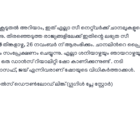
ടുതൽ അറിയാം, ഇത് എല്ലാ സീ നെറ്റ്‌വർക്ക് ചാനലുകളുട
ു. തിരഞ്ഞെടുത്ത രാജ്യങ്ങളിലേക്ക് ഇതിന്റെ ലഭ്യത സീ
ൽ
തിങ്കളാഴ്ച, 26 നവംബർ ന് ആരംഭിക്കും. ചാനലിന്‍റെ പ്ര
സംപ്രേക്ഷണം ചെയ്യുന്നു. എല്ലാ ശനിയാഴ്ചയും ഞായറാഴ്ചയ
ാൻസ് റിയാലിറ്റി ഷോ കാണിക്കുന്നുണ്ട് . നടി
്, ജയ് എന്നിവരാണ് ഷോയുടെ വിധികര്‍ത്താക്കള്‍.
ിനൽസ്
ഡൌണ്‍ലോഡ് ലിങ്ക്
(ഗൂഗിള്‍ പ്ലേ സ്റ്റോര്‍)