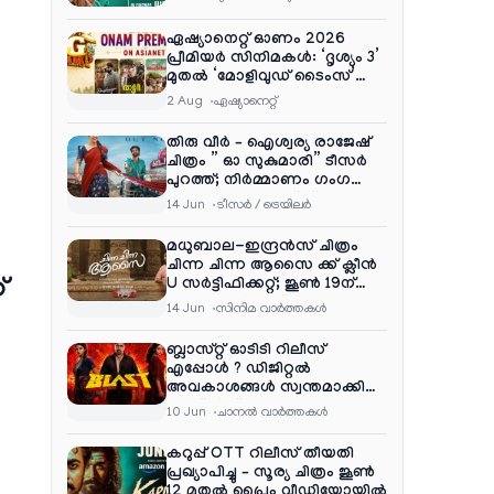
ഏഷ്യാനെറ്റ് ഓണം 2026
പ്രീമിയർ സിനിമകൾ: ‘ദൃശ്യം 3’
മുതൽ ‘മോളിവുഡ് ടൈംസ്’
വരെ ആഘോഷ വിരുന്ന്
2 Aug
ഏഷ്യാനെറ്റ്‌
തിരു വീർ – ഐശ്വര്യ രാജേഷ്
ചിത്രം ” ഓ സുകുമാരി” ടീസർ
പുറത്ത്; നിർമ്മാണം ഗംഗ
എന്റർടൈൻമെന്റ്‌സ്
14 Jun
ടീസര്‍ / ട്രെയിലര്‍
മധുബാല-ഇന്ദ്രൻസ് ചിത്രം
ചിന്ന ചിന്ന ആസൈ ക്ക് ക്ലീൻ
്
U സർട്ടിഫിക്കറ്റ്; ജൂൺ 19ന്
ആഗോള റിലീസ്
14 Jun
സിനിമ വാര്‍ത്തകള്‍
ബ്ലാസ്റ്റ് ഓടിടി റിലീസ്
എപ്പോൾ ? ഡിജിറ്റൽ
അവകാശങ്ങൾ സ്വന്തമാക്കി
നെറ്റ്ഫ്ലിക്സ്
10 Jun
ചാനല്‍ വാര്‍ത്തകള്‍
കറുപ്പ് OTT റിലീസ് തീയതി
പ്രഖ്യാപിച്ചു – സൂര്യ ചിത്രം ജൂൺ
12 മുതൽ പ്രൈം വീഡിയോയിൽ