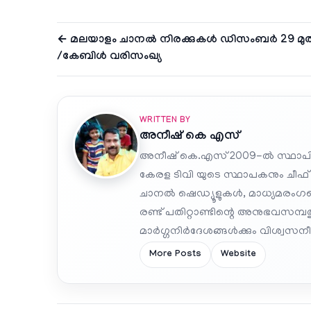
← മലയാളം ചാനല്‍ നിരക്കുകള്‍ ഡിസംബർ 29 മുതൽ –
/കേബിൾ വരിസംഖ്യ
WRITTEN BY
അനീഷ്‌ കെ എസ്
അനീഷ് കെ.എസ് 2009-ൽ സ്ഥാപി
കേരള ടിവി യുടെ സ്ഥാപകനും ചീഫ്
ചാനൽ ഷെഡ്യൂളുകൾ, മാധ്യമരംഗത്ത
രണ്ട് പതിറ്റാണ്ടിന്റെ അനുഭവസമ്
മാർഗ്ഗനിർദേശങ്ങൾക്കും വിശ്വസനീയ
More Posts
Website