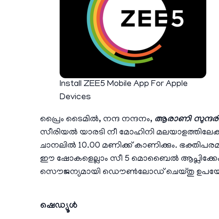
Install ZEE5 Mobile App For Apple
Devices
പ്രൈം ടൈമില്‍, നന്ദ നന്ദനം,
ആരാണി സുന്ദര
സീരിയൽ യാരടി നീ മോഹിനി മലയാളത്തിലേക്ക് ആ
ചാനലിൽ 10.00 മണിക്ക് കാണിക്കും. ഭക്തിപ
ഈ ഷോകളെല്ലാം സീ 5 മൊബൈൽ ആപ്ലിക്കേഷൻ വഴി ല
സൌജന്യമായി ഡൌണ്‍ലോഡ് ചെയ്തു ഉപയോഗ
ഷെഡ്യൂള്‍