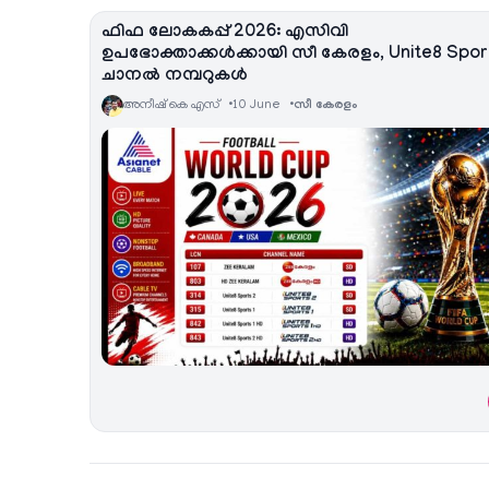
ഫിഫ ലോകകപ്പ് 2026: എസിവി
ഉപഭോക്താക്കൾക്കായി സീ കേരളം, Unite8 Spor
ചാനൽ നമ്പറുകൾ
അനീഷ്‌ കെ എസ്
10 June
സീ കേരളം