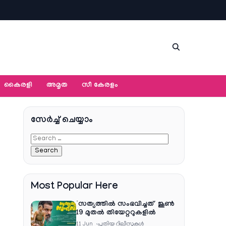
കൈരളി
അമൃത
സീ കേരളം
സേര്‍ച്ച്‌ ചെയ്യാം
Most Popular Here
‘സത്യത്തിൽ സംഭവിച്ചത്’ ജൂൺ
19 മുതൽ തിയേറ്ററുകളിൽ
11 Jun
പുതിയ റിലീസുകള്‍