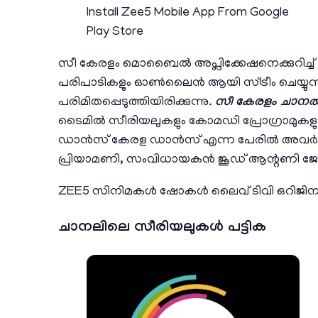
Install Zee5 Mobile App From Google
Play Store
സീ കേരളം മൊബൈൽ അപ്ലിക്കേഷനെക്കുറിച്ച് കൂ
പരിപാടികളും ഓണ്‍ലൈന്‍ ആയി സ്ട്രീം ചെയ്യുന്ന
പരിമിതപ്പെടുത്തിയിരിക്കുന്നു.
സീ കേരളം ചാന
ടൈമില്‍ സീരിയലുകളും കോമഡി പ്രോഗ്രാമുകളും 
ഡാൻസ് കേരള ഡാൻസ് എന്ന പേരിൽ അവർ ഒരു ഡ
പ്രിയാമണി, സംവിധായകൻ ജൂഡ് ആന്റണി ജോസഫ
ZEE5 സിനിമകൾ ഷോകൾ ലൈവ് ടിവി ഒറിജ
ചാനലിലെ സീരിയലുകൾ പട്ടിക