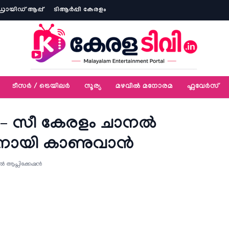
ോയിഡ് ആപ്പ്
ടിആര്‍പ്പി കേരളം
ടീസര്‍ / ട്രെയിലര്‍
സൂര്യ
മഴവിൽ മനോരമ
ഫ്ലവേര്‍സ്
 സീ കേരളം ചാനല്‍
ായി കാണുവാന്‍
ആപ്ലിക്കേഷൻ