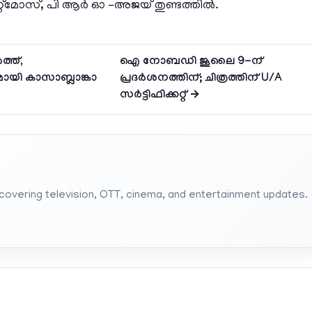
റ്മോസ്, പി ആർ ഓ –
അജയ് തുണ്ടത്തിൽ.
്ത്,
ഐ നോബഡി ജൂലൈ 9-ന്
മായി കാസാബ്ലാങ്കാ
പ്രദർശനത്തിന്; ചിത്രത്തിന് U/A
സർട്ടിഫിക്കറ്റ് →
 covering television, OTT, cinema, and entertainment updates.