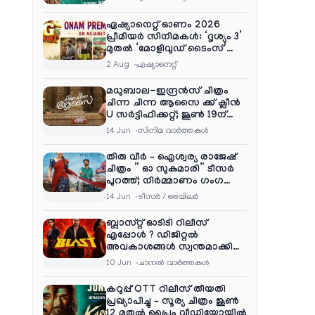
ഏഷ്യാനെറ്റ് ഓണം 2026
പ്രീമിയർ സിനിമകൾ: ‘ദൃശ്യം 3’
മുതൽ ‘മോളിവുഡ് ടൈംസ്’
വരെ ആഘോഷ വിരുന്ന്
2 Aug
ഏഷ്യാനെറ്റ്‌
മധുബാല-ഇന്ദ്രൻസ് ചിത്രം
ചിന്ന ചിന്ന ആസൈ ക്ക് ക്ലീൻ
U സർട്ടിഫിക്കറ്റ്; ജൂൺ 19ന്
ആഗോള റിലീസ്
14 Jun
സിനിമ വാര്‍ത്തകള്‍
തിരു വീർ – ഐശ്വര്യ രാജേഷ്
ചിത്രം ” ഓ സുകുമാരി” ടീസർ
പുറത്ത്; നിർമ്മാണം ഗംഗ
എന്റർടൈൻമെന്റ്‌സ്
14 Jun
ടീസര്‍ / ട്രെയിലര്‍
ബ്ലാസ്റ്റ് ഓടിടി റിലീസ്
എപ്പോൾ ? ഡിജിറ്റൽ
അവകാശങ്ങൾ സ്വന്തമാക്കി
നെറ്റ്ഫ്ലിക്സ്
10 Jun
ചാനല്‍ വാര്‍ത്തകള്‍
കറുപ്പ് OTT റിലീസ് തീയതി
പ്രഖ്യാപിച്ചു – സൂര്യ ചിത്രം ജൂൺ
12 മുതൽ പ്രൈം വീഡിയോയിൽ