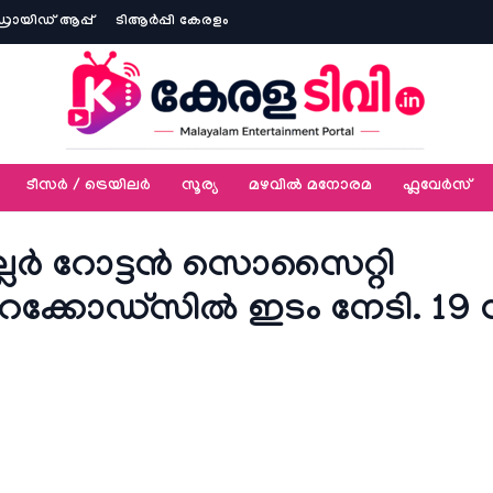
ോയിഡ് ആപ്പ്
ടിആര്‍പ്പി കേരളം
ടീസര്‍ / ട്രെയിലര്‍
സൂര്യ
മഴവിൽ മനോരമ
ഫ്ലവേര്‍സ്
ല്ലർ റോട്ടൻ സൊസൈറ്റി
െക്കോഡ്‌സിൽ ഇടം നേടി. 19 