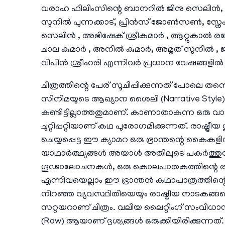
വരാഹ ഫിലിംസിന്റെ ബാനറിൽ ജിനു സെലിൻ, സ
സുനിൽ പുന്നക്കാട്, പ്രിൻസ് ജോൺസൺ, സ്നേ
സെലിൻ , അഭിഷേക് ശ്രീകുമാർ , ആറ്റുകാൽ രമേശ
ചാല കുമാർ , അനിൽ കുമാർ, അമൃത് സുനിൽ , 
വിപിൻ ശ്രീഹരി എന്നിവർ പ്രധാന വേഷങ്ങളിൽ എ
ചിത്രത്തിന്റെ പേര് സൂചിപ്പിക്കുന്നത് പോലെ 
സിനിമയുടെ ആഖ്യാന ശൈലി (Narrative Styl
കണ്ടിട്ടില്ലാത്തതുമാണ്. കാണാതാകുന്ന ഒരു വ
ചുറ്റിപ്പറ്റിയാണ് കഥ പുരോഗമിക്കുന്നത്. ര
ചെയ്യപ്പെട്ട ഈ ക്യാമറ ഒരു ഭ്രാന്തന്റെ കൈകള
യാഥാർത്ഥ്യങ്ങൾ അയാൾ അതിലൂടെ പകർത്തുന്ന
ഗൂഢാലോചനകൾ, ഒരു കൊലപാതകത്തിന്റെ രഹസ
എന്നിവയെല്ലാം ഈ ഭ്രാന്തൻ കഥാപാത്രത്തിന്റ
നിറഞ്ഞ വ്യവസ്ഥിതിയെയും രാഷ്ട്രീയ നാടകങ്
സറ്റയറാണ് ചിത്രം. വലിയ ലൈറ്റിംഗ് സംവിധാനങ
(Raw) ആയാണ് ദൃശ്യങ്ങൾ ഒരുക്കിയിരിക്കുന്നത