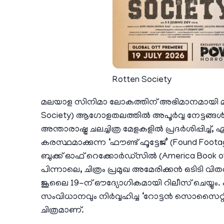
Rotten Society
മലയാള സിനിമാ ലോകത്തിന് അഭിമാനമായി മാറ
Society) ആഗോളതലത്തിൽ അപൂർവ്വ നേട്ടങ്ങൾ കൈ
അന്താരാഷ്ട്ര ചലച്ചിത്ര മേളകളിൽ പ്രദർശിപ്പിച്
കരസ്ഥമാക്കുന്ന ‘ഫൗണ്ട് ഫൂട്ടേജ്’ (Found Fo
ബുക്ക് ഓഫ് റെക്കോർഡ്സിൽ (America Book of
പിന്നാലെ, ചിത്രം പ്രമുഖ അമേരിക്കൻ ഒടിടി 
ജൂലൈ 19-ന് ഔദ്യോഗികമായി റിലീസ് ചെയ്യും. എ
സംവിധാനവും നിർവ്വഹിച്ച ‘റോട്ടൻ സൊസൈറ്റി’
ചിത്രമാണ്.