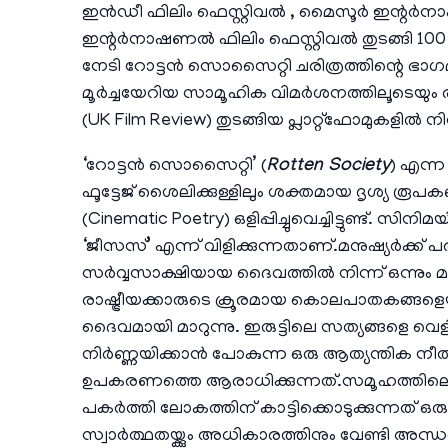
ഇൻഡീ ഫിലിം ഫെസ്റ്റിവൽ , മൈസൂർ ഇന്റർന
ഇന്റർനാഷണൽ ഫിലിം ഫെസ്റ്റിവൽ തുടങ്ങി 1
നേടി റോട്ടൻ സൊസൈറ്റി ചരിത്രത്തിന്റെ ഭാഗമ
മൂർച്ചയേറിയ സാമൂഹിക വിമർശനത്തിലൂടെയും രാജ്
(UK Film Review) തുടങ്ങിയ പ്ലാറ്റ്‌ഫോമുകളിൽ നിന്
‘റോട്ടൻ സൊസൈറ്റി’ (
Rotten Society
) എന്ന
ഫൂട്ടേജ് ശൈലിക്കുള്ളിലും ശക്തമായ ദൃശ്യ രൂപകങ്
(Cinematic Poetry) ഒളിപ്പിച്ചുവെച്ചിട്ടുണ്ട്
‘ജീസസ്’ എന്ന് വിളിക്കുന്നതാണ്.മനുഷ്യർക്ക് 
സർവ്വസാക്ഷിയായ ദൈവത്തിൽ നിന്ന് ഒന്നും മറ
രാഷ്ട്രീയക്കാരുടെ ക്രൂരമായ കൊലപാതകങ്ങളെ
ദൈവമായി മാറുന്നു. ഇരുട്ടിലെ സത്യങ്ങളെ വെളി
നിർണ്ണയിക്കാൻ പോകുന്ന ഒരു ആത്യന്തിക നീ
ഉപകരണത്തെ ആരാധിക്കുന്നത്.സമൂഹത്തിലെ ഏ
പകർത്തി ലോകത്തിന് കാട്ടിക്കൊടുക്കുന്നത് ഒര
സ്വാർത്ഥതയ്ക്കും അധികാരത്തിനും വേണ്ടി അന്