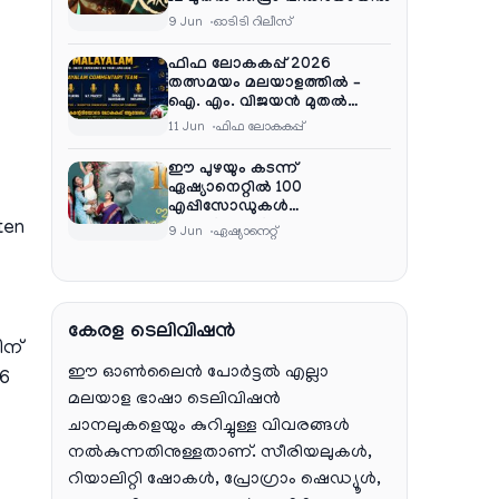
9 Jun
ഓടിടി റിലീസ്
ഫിഫ ലോകകപ്പ് 2026
തത്സമയം മലയാളത്തിൽ –
ഐ. എം. വിജയൻ മുതൽ
ഷൈജു ദാമോദരൻ വരെ
11 Jun
ഫിഫ ലോകകപ്പ്
കമന്ററി സംഘത്തിൽ
ഈ പുഴയും കടന്ന്
ഏഷ്യാനെറ്റിൽ 100
എപ്പിസോഡുകൾ
ten
പൂർത്തിയാക്കി , സംപ്രേഷണം
9 Jun
ഏഷ്യാനെറ്റ്‌
തിങ്കൾ മുതൽ വെള്ളി വരെ
രാത്രി 9:30 ന്
ക
കേരള ടെലിവിഷൻ
ിന്
ഈ ഓൺലൈൻ പോർട്ടൽ എല്ലാ
6
മലയാള ഭാഷാ ടെലിവിഷൻ
ചാനലുകളെയും കുറിച്ചുള്ള വിവരങ്ങൾ
നൽകുന്നതിനുള്ളതാണ്. സീരിയലുകൾ,
റിയാലിറ്റി ഷോകൾ, പ്രോഗ്രാം ഷെഡ്യൂൾ,