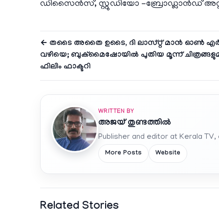
ഡിസൈൻസ്, സ്റ്റുഡിയോ -ബ്രോഡ്ലാൻഡ് അറ്
← തടൈ അതൈ ഉടൈ, ദി ലാസ്റ്റ് മാൻ ഓൺ എർത
വഴിയെ; ബുക്‌മൈഷോയിൽ പുതിയ മൂന്ന് ചിത്രങ്ങളു
ഫിലിം ഫാക്ടറി
WRITTEN BY
അജയ് തുണ്ടത്തിൽ
Publisher and editor at Kerala TV,
More Posts
Website
Related Stories