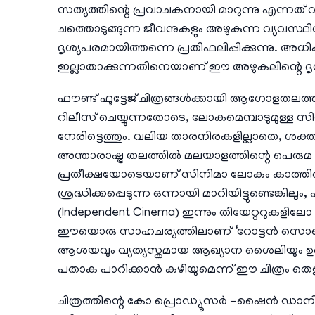
സത്യത്തിന്റെ പ്രവാചകനായി മാറുന്നു എന്നത
ചത്തൊടുങ്ങുന്ന ജീവനുകളും അഴുകുന്ന വ്യവ
ദൃശ്യപരമായിത്തന്നെ പ്രതിഫലിപ്പിക്കുന്നു
ഇല്ലാതാക്കുന്നതിനെയാണ് ഈ അഴുകലിന്റെ ദൃശ്യങ
ഫൗണ്ട് ഫൂട്ടേജ് ചിത്രങ്ങൾക്കായി ആഗോളതലത്തി
റിലീസ് ചെയ്യുന്നതോടെ, ലോകമെമ്പാടുമുള്ള സ
നേരിട്ടെത്തും. വലിയ താരനിരകളില്ലാതെ, ശ
അന്താരാഷ്ട്ര തലത്തിൽ മലയാളത്തിന്റെ പെര
പ്രതീക്ഷയോടെയാണ് സിനിമാ ലോകം കാത്തിര
ശ്രദ്ധിക്കപ്പെടുന്ന ഒന്നായി മാറിയിട്ടുണ്ടെങ്കില
(Independent Cinema) ഇന്നും തിയേറ്ററുകളില
ഈയൊരു സാഹചര്യത്തിലാണ് ‘റോട്ടൻ സൊസൈറ്
ആശയവും വ്യത്യസ്തമായ ആഖ്യാന ശൈലിയും ഉ
പതാക പാറിക്കാൻ കഴിയുമെന്ന് ഈ ചിത്രം തെളിയ
ചിത്രത്തിന്റെ കോ പ്രൊഡ്യൂസർ -ഷൈൻ ഡാനി