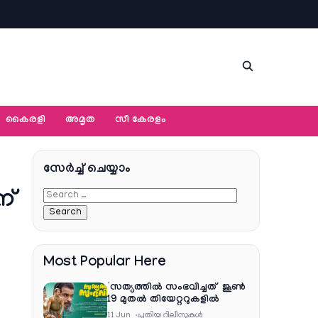
കൈരളി
അമൃത
സീ കേരളം
സേര്‍ച്ച്‌ ചെയ്യാം
ന്
Most Popular Here
‘സത്യത്തിൽ സംഭവിച്ചത്’ ജൂൺ
19 മുതൽ തിയേറ്ററുകളിൽ
11 Jun
പുതിയ റിലീസുകള്‍