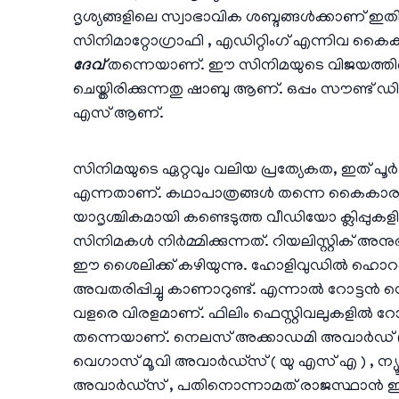
ദൃശ്യങ്ങളിലെ സ്വാഭാവിക ശബ്ദങ്ങൾക്കാണ് ഇത
സിനിമാറ്റോഗ്രാഫി , എഡിറ്റിംഗ് എന്നിവ കൈ
ദേവ്
തന്നെയാണ്. ഈ സിനിമയുടെ വിജയത്തി
ചെയ്തിരിക്കുന്നതു ഷാബു ആണ്. ഒപ്പം സൗണ്ട് ഡി
എസ് ആണ്.
സിനിമയുടെ ഏറ്റവും വലിയ പ്രത്യേകത, ഇത് പൂർണ്ണ
എന്നതാണ്. കഥാപാത്രങ്ങൾ തന്നെ കൈകാര്യം 
യാദൃശ്ചികമായി കണ്ടെടുത്ത വീഡിയോ ക്ലിപ്പു
സിനിമകൾ നിർമ്മിക്കുന്നത്. റിയലിസ്റ്റിക് 
ഈ ശൈലിക്ക് കഴിയുന്നു. ഹോളിവുഡിൽ ഹൊ
അവതരിപ്പിച്ചു കാണാറുണ്ട്. എന്നാൽ റോട്
വളരെ വിരളമാണ്. ഫിലിം ഫെസ്റ്റിവലുകളിൽ 
തന്നെയാണ്. നെലസ് അക്കാഡമി അവാർഡ് (ന
വെഗാസ് മൂവി അവാർഡ്‌സ് ( യു എസ് എ ) , ന്
അവാർഡ്‌സ് , പതിനൊന്നാമത് രാജസ്ഥാൻ ഇ