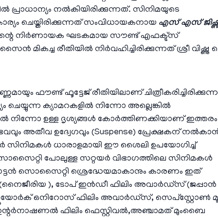
ിൽ പ്രാധാന്യം നൽകിയിരിക്കുന്നത്. സിനിമയുടെ
കാര്യം ചെയ്തിരിക്കുന്നത് സംവിധായകനായ
എസ് എസ് ജിഷ്ണ
ന്റെ നിർണായക ഘടകമായ സൗണ്ട് എഫക്ട്സ്
സൈൻ മികച്ച രീതിയിൽ നിർവഹിച്ചിരിക്കുന്നത് ശ്രീ വിഷ്ണു 
മായും ഫൗണ്ട് ഫൂട്ടേജ് രീതിയിലാണ് ചിത്രീകരിച്ചിരിക്കുന്ന
ചെയ്യുന്ന ക്യാമറകളിൽ നിന്നോ അല്ലെങ്കിൽ
കളിൽ നിന്നോ ഉള്ള ദൃശ്യങ്ങൾ കോർത്തിണക്കിയാണ് ഇത്തരം
അനുഭവവും അതീവ ഉദ്വേഗവും (Suspense) പ്രേക്ഷകന് നൽകാ
റർ സിനിമകൾ ധാരാളമായി ഈ ശൈലി ഉപയോഗിച്ച്
ടൻ സൊസൈറ്റി പോലുള്ള സറ്റയർ വിഭാഗത്തിലെ സിനിമകൾ
റോട്ടൻ സൊസൈറ്റി ശ്രെദ്ധേയമാകാനും കാരണം ഇത്
ൈജീരിയ ), ടോപ് ഇൻഡീ ഫിലിം അവാർഡ്‌സ് (ജപ്പാൻ 
യൂയോർക് ഒനിറോസ് ഫിലിം അവാർഡ്‌സ്, സെപ്‌സ്റ്റോൺ മ
ന്റർനാഷണൽ ഫിലിം ഫെസ്റ്റിവൽ,അഞ്ചാമത് മുംബൈ