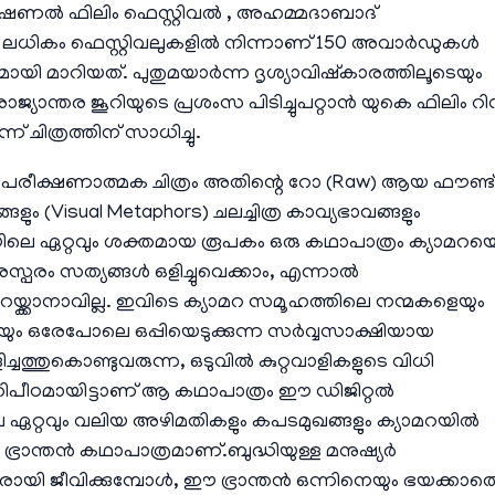
ാഷണൽ ഫിലിം ഫെസ്റ്റിവൽ , അഹമ്മദാബാദ്
00 ലധികം ഫെസ്റ്റിവലുകളിൽ നിന്നാണ് 150 അവാർഡുകൾ
ായി മാറിയത്. പുതുമയാർന്ന ദൃശ്യാവിഷ്കാരത്തിലൂടെയും
യാന്തര ജൂറിയുടെ പ്രശംസ പിടിച്ചുപറ്റാൻ യുകെ ഫിലിം റിവ്
ന് ചിത്രത്തിന് സാധിച്ചു.
 പരീക്ഷണാത്മക ചിത്രം അതിന്റെ റോ (Raw) ആയ ഫൗണ്ട്
ങളും (Visual Metaphors) ചലച്ചിത്ര കാവ്യഭാവങ്ങളും
. സിനിമയിലെ ഏറ്റവും ശക്തമായ രൂപകം ഒരു കഥാപാത്രം ക്യാമറയ
പരസ്പരം സത്യങ്ങൾ ഒളിച്ചുവെക്കാം, എന്നാൽ
യ്ക്കാനാവില്ല. ഇവിടെ ക്യാമറ സമൂഹത്തിലെ നന്മകളെയും
യും ഒരേപോലെ ഒപ്പിയെടുക്കുന്ന സർവ്വസാക്ഷിയായ
ച്ചത്തുകൊണ്ടുവരുന്ന, ഒടുവിൽ കുറ്റവാളികളുടെ വിധി
തിപീഠമായിട്ടാണ് ആ കഥാപാത്രം ഈ ഡിജിറ്റൽ
റ്റവും വലിയ അഴിമതികളും കപടമുഖങ്ങളും ക്യാമറയിൽ
ു ഭ്രാന്തൻ കഥാപാത്രമാണ്.ബുദ്ധിയുള്ള മനുഷ്യർ
ധരായി ജീവിക്കുമ്പോൾ, ഈ ഭ്രാന്തൻ ഒന്നിനെയും ഭയക്കാത