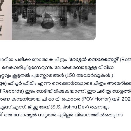
ിയ പരീക്ഷണാത്മക ചിത്രം ‘
റോട്ടൻ സൊസൈറ്റി
‘ (Rot
വരിച്ച് മുന്നേറുന്നു. ലോകമെമ്പാടുമുള്ള വിവിധ
ച്, ഏറ്റവും കൂടുതൽ പുരസ്കാരങ്ങൾ (150 അവാർഡുകൾ )
otage) ഫീച്ചർ ഫിലിം എന്ന റെക്കോർഡോടെ ചിത്രം അമേരിക്
 Records) ഇടം നേടിയിരിക്കുകയാണ്. ഈ ചരിത്ര നേട്ടത്ത
വിതരണ കമ്പനിയായ പി ഓ വി ഹൊറർ (POV Horror) വഴി 202
സ്.എസ്. ജിഷ്ണു ദേവ് (S.S. Jishnu Dev) രചനയും
 ഒരു സോഷ്യൽ സറ്റയർ-ത്രില്ലർ വിഭാഗത്തിൽപ്പെടുന്ന