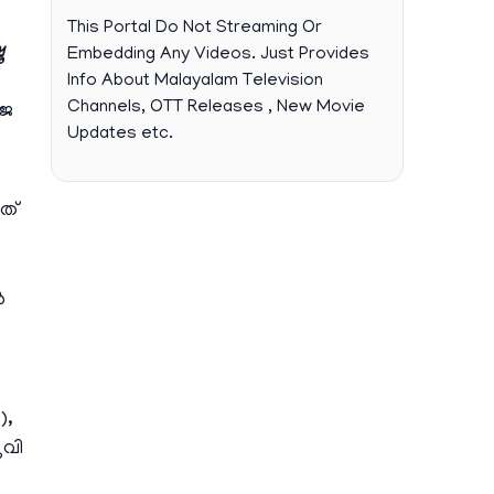
This Portal Do Not Streaming Or
ു
Embedding Any Videos. Just Provides
Info About Malayalam Television
Channels, OTT Releases , New Movie
ജെ
Updates etc.
ത്
ൻ
),
ൂവി