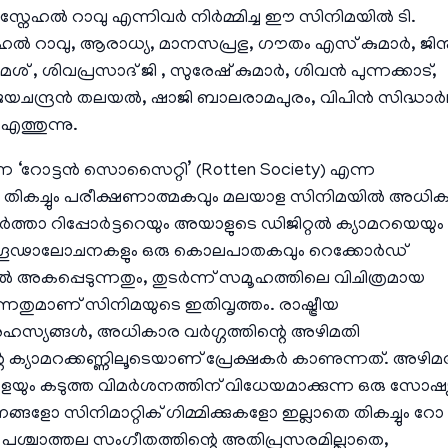
്നേഹൽ റാവു എന്നിവർ നിർമ്മിച്ച ഈ സിനിമയിൽ ടി.
ഹൽ റാവു, ആരാധ്യ, മാനസപ്രഭു, ഗൗതം എസ് കുമാർ, ജിന
് , ശിവപ്രസാദ് ജി , സുരേഷ് കുമാർ, ശിവൻ പുന്നക്കാട്,
ജയചന്ദ്രൻ തലയൽ, ഷാജി ബാലരാമപുരം, വിപിൻ സിദ്ധാർഥ
ത്തുന്നു.
തന്നെ ‘റോട്ടൻ സൊസൈറ്റി’ (Rotten Society) എന്ന
e) തികച്ചും പരീക്ഷണാത്മകവും മലയാള സിനിമയിൽ അധിക
ാർത്താ റിപ്പോർട്ടറെയും അയാളുടെ ഡിജിറ്റൽ ക്യാമറയെയും
ാഷ്ട്രീയ ഗൂഢാലോചനകളും ഒരു കൊലപാതകവും റെക്കോർഡ്
ിൽ അകപ്പെടുന്നതും, തുടർന്ന് സമൂഹത്തിലെ വിചിത്രമായ
തുമാണ് സിനിമയുടെ ഇതിവൃത്തം. രാഷ്ട്രീയ
്യങ്ങൾ, അധികാര വർഗ്ഗത്തിന്റെ അഴിമതി
െ ക്യാമറക്കണ്ണിലൂടെയാണ് പ്രേക്ഷകർ കാണുന്നത്. അഴിമ
ങളെയും കടുത്ത വിമർശനത്തിന് വിധേയമാക്കുന്ന ഒരു സോഷ
്ങളോ സിനിമാറ്റിക് ഗിമ്മിക്കുകളോ ഇല്ലാതെ തികച്ചും റോ
്. പശ്ചാത്തല സംഗീതത്തിന്റെ അതിപ്രസരമില്ലാതെ,