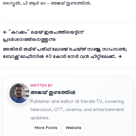
സ്മൈൽ, പി ആർ ഓ – അജയ് തുണ്ടത്തിൽ.
← “കറക്കം” മെയ് ഇരുപത്തിയെട്ടിന്
പ്രദർശനത്തിനെത്തുന്നു
അതിരടി തമിഴ് പതിപ്പ് ലോഞ്ച് ചെയ്ത് സഞ്ജു സാംസൺ;
ബോക്സ് ഓഫീസിൽ 40 കോടി നേടി വൻ ഹിറ്റിലേക്ക്.. →
WRITTEN BY
അജയ് തുണ്ടത്തിൽ
Publisher and editor at Kerala TV, covering
television, OTT, cinema, and entertainment
updates.
More Posts
Website