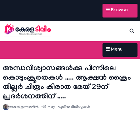
☰ Browse
☰ Menu
അന്ധവിശ്വാസങ്ങൾക്കു പിന്നിലെ
കൊടുംക്രൂരതകൾ ….. ആക്ഷൻ ക്രൈം
തില്ലർ ചിത്രം കിരാത മേയ് 29ന്
പ്രദർശനത്തിന് …..
19 May
പുതിയ റിലീസുകള്‍
അജയ് തുണ്ടത്തിൽ