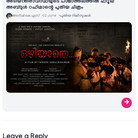
അടിയന്തിരാവസ്ഥയുടെ പശ്ചാത്തലത്തിൽ ഫറൂഖ്
അബ്ദുൾ റഹിമാന്റെ പുതിയ ചിത്രം
അനീഷ്‌ കെ എസ്
12 June
പുതിയ റിലീസുകള്‍
→
Leave a Reply