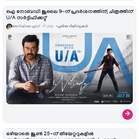
ഐ നോബഡി ജൂലൈ 9-ന് പ്രദർശനത്തിന്; ചിത്രത്തിന്
U/A സർട്ടിഫിക്കറ്റ്
അനീഷ്‌ കെ എസ്
7 July
പുതിയ റിലീസുകള്‍
→
ഒഴിയാതെ ജൂൺ 25-ന് തീയേറ്ററുകളിൽ