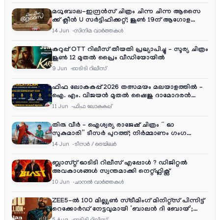
മധുബാല-ഇന്ദ്രൻസ് ചിത്രം ചിന്ന ചിന്ന ആസൈ
ക്ക് ക്ലീൻ U സർട്ടിഫിക്കറ്റ്; ജൂൺ 19ന് ആഗോള
റിലീസ്
14 Jun
സിനിമ വാര്‍ത്തകള്‍
കറുപ്പ് OTT റിലീസ് തീയതി പ്രഖ്യാപിച്ചു – സൂര്യ ചിത്രം
ജൂൺ 12 മുതൽ പ്രൈം വീഡിയോയിൽ
9 Jun
ഓടിടി റിലീസ്
ഫിഫ ലോകകപ്പ് 2026 തത്സമയം മലയാളത്തിൽ –
ഐ. എം. വിജയൻ മുതൽ ഷൈജു ദാമോദരൻ
വരെ കമന്ററി സംഘത്തിൽ
11 Jun
ഫിഫ ലോകകപ്പ്
തിരു വീർ – ഐശ്വര്യ രാജേഷ് ചിത്രം ” ഓ
സുകുമാരി” ടീസർ പുറത്ത്; നിർമ്മാണം ഗംഗ
എന്റർടൈൻമെന്റ്‌സ്
14 Jun
ടീസര്‍ / ട്രെയിലര്‍
ബ്ലാസ്റ്റ് ഓടിടി റിലീസ് എപ്പോൾ ? ഡിജിറ്റൽ
അവകാശങ്ങൾ സ്വന്തമാക്കി നെറ്റ്ഫ്ലിക്സ്
10 Jun
ചാനല്‍ വാര്‍ത്തകള്‍
ZEE5-ൽ 100 മില്ല്യൺ സ്ട്രീമിംഗ് മിനിറ്റ്സ് പിന്നിട്ട്
റെക്കോർഡ് നേട്ടവുമായി ‘ബാലൻ ദി ബോയ്’;
ചിദംബരം ചിത്രം ഒടിടിയിലും വമ്പൻ ഹിറ്റ്