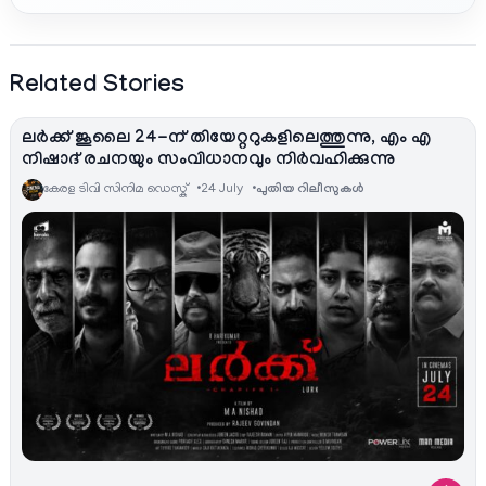
Related Stories
ലർക്ക് ജൂലൈ 24-ന് തിയേറ്ററുകളിലെത്തുന്നു, എം എ
നിഷാദ് രചനയും സംവിധാനവും നിർവഹിക്കുന്നു
കേരള ടിവി സിനിമ ഡെസ്ക്
24 July
പുതിയ റിലീസുകള്‍