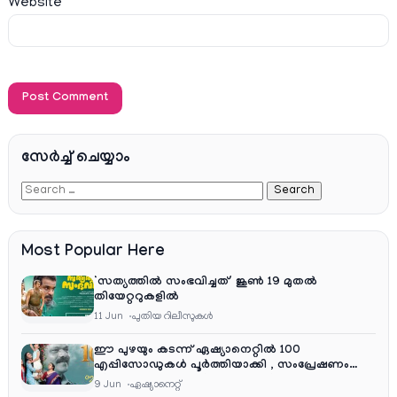
Website
സേര്‍ച്ച്‌ ചെയ്യാം
Most Popular Here
‘സത്യത്തിൽ സംഭവിച്ചത്’ ജൂൺ 19 മുതൽ
തിയേറ്ററുകളിൽ
11 Jun
പുതിയ റിലീസുകള്‍
ഈ പുഴയും കടന്ന് ഏഷ്യാനെറ്റിൽ 100
എപ്പിസോഡുകൾ പൂർത്തിയാക്കി , സംപ്രേഷണം
തിങ്കൾ മുതൽ വെള്ളി വരെ രാത്രി 9:30 ന്
9 Jun
ഏഷ്യാനെറ്റ്‌