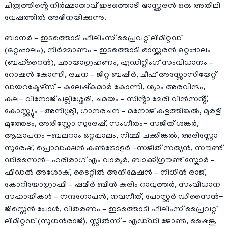
ചിത്രത്തിൻ്റെ നിർമ്മാതാവ് ഇടത്തൊടി ഭാസ്ക്കരൻ ഒരു അതിഥി
വേഷത്തിൽ അഭിനയിക്കുന്നു.
ബാനർ – ഇടത്തൊടി ഫിലിംസ് പ്രൈവറ്റ് ലിമിറ്റഡ്
(ഒറ്റപ്പാലം), നിർമ്മാണം – ഇടത്തൊടി ഭാസ്ക്കരൻ ഒറ്റപ്പാലം
(ബഹ്റൈൻ), ഛായാഗ്രഹണം, എഡിറ്റിംഗ് സംവിധാനം –
റോഷൻ കോന്നി, രചന – ജിറ്റ ബഷീർ, ചീഫ് അസ്സോസിയേറ്റ്
ഡയറക്ടേഴ്സ് – കലേഷ്കുമാർ കോന്നി, ശ്യാം അരവിന്ദം,
കല- വിനോജ് പല്ലിശ്ശേരി, ചമയം – സിൻ്റാ മേരി വിൻസൻ്റ്,
കോസ്റ്റ്യും -അനിശ്രീ, ഗാനരചന – മനോജ് കുളത്തിങ്കൽ, മുരളി
മൂത്തേടം, അരിസ്റ്റോ സുരേഷ്, സംഗീതം- സജിത് ശങ്കർ,
ആലാപനം -ബലറാം ഒറ്റപ്പാലം, നിമ്മി ചക്കിങ്കൽ, അരിസ്റ്റോ
സുരേഷ്, പ്രൊഡക്ഷൻ കൺട്രോളർ -സജിത് സത്യൻ, സൗണ്ട്
ഡിസൈൻ- ഹരിരാഗ് എം വാര്യർ, ബാക്ക്ഗ്രൗണ്ട് സ്കോർ –
ഫിഡൽ അശോക്, ടൈറ്റിൽ അനിമേഷൻ – നിധിൻ രാജ്,
കോറിയോഗ്രാഫി – ഷമീർ ബിൻ കരിം റാവുത്തർ, സംവിധാന
സഹായികൾ – നന്ദഗോപൻ, നവനീത്, പോസ്റ്റർ ഡിസൈൻ-
ജിസ്സെൻ പോൾ, വിതരണം – ഇടത്തൊടി ഫിലിംസ് പ്രൈവറ്റ്
ലിമിറ്റഡ് (സുധൻരാജ്), സ്റ്റിൽസ് – എഡ്‌ഡി ജോൺ, ഷൈജു