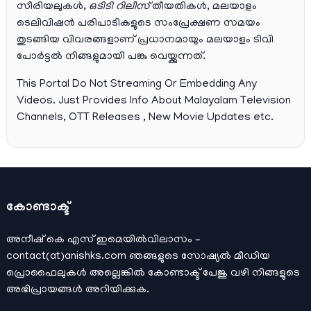
സീരിയലുകള്‍,
ഒടിടി റിലീസ്
തീയതികള്‍, മലയാളം
ടെലിവിഷന്‍ പരിപാടികളുടെ സംപ്രേക്ഷണ സമയം
തുടങ്ങിയ വിവരങ്ങളാണ് പ്രധാനമായും മലയാളം ടിവി
പോര്‍ട്ടല്‍ നിങ്ങളുമായി പങ്കു വെയ്ക്കുന്നത്.
This Portal Do Not Streaming Or Embedding Any
Videos. Just Provides Info About Malayalam Television
Channels, OTT Releases , New Movie Updates etc.
കോണ്ടാക്ട്
അനീഷ്‌ കെ എസ് ഇമെയില്‍വിലാസം –
contact(at)anishks.com ഞങ്ങളുടെ സോഷ്യല്‍ മീഡിയ
പ്രൊഫൈലുകള്‍ അല്ലെങ്കില്‍
കോണ്ടാക്ട്
പേജു വഴി നിങ്ങളുടെ
അഭിപ്രായങ്ങള്‍ അറിയിക്കുക.