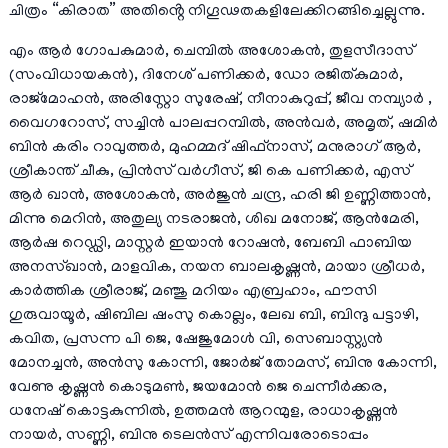
ചിത്രം “കിരാത” അതിൻ്റെ നിഗൂഢതകളിലേക്കിറങ്ങിച്ചെല്ലുന്നു.
എം ആർ ഗോപകുമാർ, ചെമ്പിൽ അശോകൻ, തുളസീദാസ്
(സംവിധായകൻ), ദിനേശ് പണിക്കർ, ഡോ രജിത്കുമാർ,
രാജ്മോഹൻ, അരിസ്റ്റോ സുരേഷ്, നീനാകുറുപ്പ്, ജീവ നമ്പ്യാർ ,
വൈഗറോസ്, സച്ചിൻ പാലപ്പറമ്പിൽ, അൻവർ, അമൃത്, ഷമിർ
ബിൻ കരിം റാവുത്തർ, മുഹമ്മദ് ഷിഫ്നാസ്, മനുരാഗ് ആർ,
ശ്രീകാന്ത് ചീകു, പ്രിൻസ് വർഗീസ്, ജി കെ പണിക്കർ, എസ്
ആർ ഖാൻ, അശോകൻ, അർജുൻ ചന്ദ്ര, ഹരി ജി ഉണ്ണിത്താൻ,
മിന്നു മെറിൻ, അതുല്യ നടരാജൻ, ശിഖ മനോജ്, ആൻമേരി,
ആർഷ റെഡ്ഡി, മാസ്റ്റർ ഇയാൻ റോഷൻ, ബേബി ഫാബിയ
അനസ്ഖാൻ, മാളവിക, നയന ബാലകൃഷ്ണൻ, മായാ ശ്രീധർ,
കാർത്തിക ശ്രീരാജ്, മഞ്ജു മറിയം എബ്രഹാം, ഫൗസി
ഗുരുവായൂർ, ഷിബില ഷംസു കൊല്ലം, ലേഖ ബി, ബിന്ദു പട്ടാഴി,
കവിത, പ്രസന്ന പി ജെ, ഷേജുമോൾ വി, സെബാസ്റ്റ്യൻ
മോനച്ചൻ, അൻസു കോന്നി, ജോർജ് തോമസ്, ബിനു കോന്നി,
വേണു കൃഷ്ണൻ കൊടുമൺ, ജയമോൻ ജെ ചെന്നീർക്കര,
ധനേഷ് കൊട്ടകുന്നിൽ, ഉത്തമൻ ആറന്മുള, രാധാകൃഷ്ണൻ
നായർ, സണ്ണി, ബിനു ടെലൻസ് എന്നിവരോടൊപ്പം