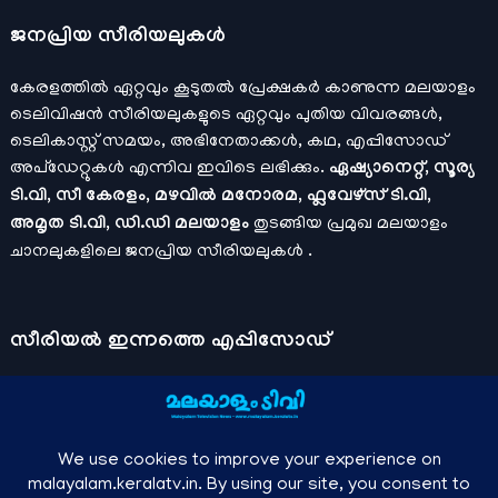
ജനപ്രിയ സീരിയലുകള്‍
കേരളത്തിൽ ഏറ്റവും കൂടുതൽ പ്രേക്ഷകർ കാണുന്ന മലയാളം
ടെലിവിഷൻ സീരിയലുകളുടെ ഏറ്റവും പുതിയ വിവരങ്ങൾ,
ടെലികാസ്റ്റ് സമയം, അഭിനേതാക്കൾ, കഥ, എപ്പിസോഡ്
അപ്ഡേറ്റുകൾ എന്നിവ ഇവിടെ ലഭിക്കും.
ഏഷ്യാനെറ്റ്, സൂര്യ
ടി.വി, സീ കേരളം, മഴവിൽ മനോരമ, ഫ്ലവേഴ്സ് ടി.വി,
അമൃത ടി.വി, ഡി.ഡി മലയാളം
തുടങ്ങിയ പ്രമുഖ മലയാളം
ചാനലുകളിലെ ജനപ്രിയ സീരിയലുകൾ .
സീരിയല്‍ ഇന്നത്തെ എപ്പിസോഡ്
ചാനലുകളുടെ ഔദ്യോഗിക മൊബൈല്‍ ആപ്പുകള്‍ , ഒഫിഷ്യല്‍
യൂട്യൂബ് ചാനല്‍ ഇവ ഉപയോഗപ്പെടുത്തി കഴിഞ്ഞുപോയ
വീഡിയോകള്‍ കാണാം.
ഡിസ്നി പ്ലസ് ഹോട്ട്സ്റ്റാര്‍
, സീ5 ,
മനോരമ മാക്സ് , സണ്‍ നെക്സ്റ്റ്, സോണി ലിവ് , നെറ്റ് ഫ്ലിക്സ്