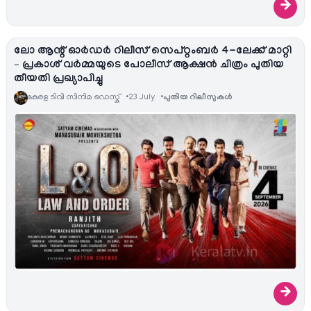
→
ലോ ആന്റ് ഓര്‍ഡർ റിലീസ് സെപ്റ്റംബർ 4-ലേക്ക് മാറ്റി
– പ്രകാശ് വർമ്മയുടെ പോലീസ് ആക്ഷൻ ചിത്രം പുതിയ
തീയതി പ്രഖ്യാപിച്ചു
കേരള ടിവി സിനിമ ഡെസ്ക്
23 July
പുതിയ റിലീസുകള്‍
→