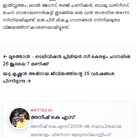
ഇതിവൃത്തം. ലാൽ ജോസ്, രഞ്ജി പണിക്കർ, ബാലു വര്ഗീസ്,
രചന നാരായണൻകുട്ടി തുടങ്ങിയ ഒരു വൻ താരനിര തന്നെ
സിനിമയിലുണ്ട്. ഒരു പിടി മികച്ച ഗാനങ്ങൾ സിനിമയുടെ
വിജയത്തിന് കാരണമായിട്ടുണ്ട്.
← മൂത്തോൻ – ടെലിവിഷൻ പ്രീമിയർ സീ കേരളം ചാനലില്‍
26 ജൂലൈ 7 മണിക്ക്
യദു കൃഷ്ണൻ അഭിനയ ജീവിതത്തിന്റെ 35 വർഷങ്ങള്‍
പിന്നിടുന്നു →
WRITTEN BY
അനീഷ്‌ കെ എസ്
അനീഷ് കെ.എസ് 2009-ൽ സ്ഥാപിതമായ
മലയാളം വിനോദ-ബ്രോഡ്കാസ്റ്റിംഗ്