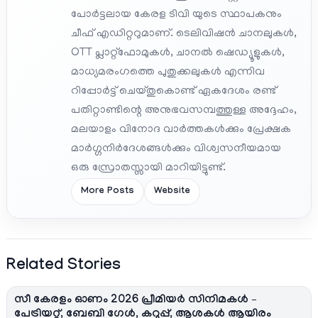
പോർട്ടലായ കേരള ടിവി യുടെ സ്ഥാപകനും
ചീഫ് എഡിറ്ററുമാണ്. ടെലിവിഷൻ ചാനലുകൾ,
OTT പ്ലാറ്റ്‌ഫോമുകൾ, ചാനൽ ഷെഡ്യൂളുകൾ,
മാധ്യമരംഗത്തെ പുതുക്കലുകൾ എന്നിവ
റിപ്പോർട്ട് ചെയ്തുകൊണ്ട് ഏകദേശം രണ്ട്
പതിറ്റാണ്ടിന്റെ അനുഭവസമ്പത്തുള്ള അദ്ദേഹം,
മലയാളം വിനോദ വാർത്തകൾക്കും പ്രേക്ഷക
മാർഗ്ഗനിർദേശങ്ങൾക്കും വിശ്വസനീയമായ
ഒരു സ്രോതസ്സായി മാറിയിട്ടുണ്ട്.
More Posts
Website
Related Stories
സീ കേരളം ഓണം 2026 പ്രീമിയർ സിനിമകൾ –
പേട്രിയറ്റ്, ബേബി ഗേൾ, കറുപ്പ്, ആശകൾ ആയിരം