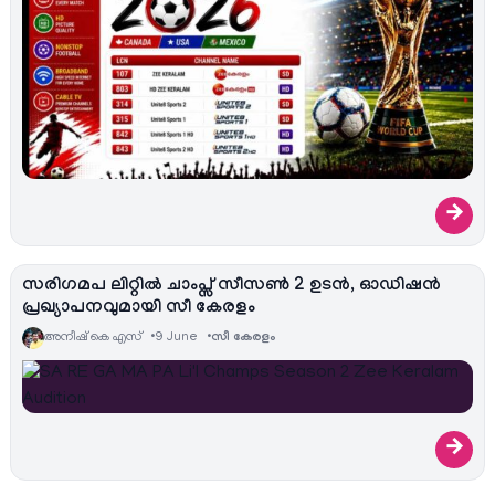
→
സരിഗമപ ലിറ്റിൽ ചാംപ്സ് സീസൺ 2 ഉടൻ, ഓഡിഷൻ
പ്രഖ്യാപനവുമായി സീ കേരളം
അനീഷ്‌ കെ എസ്
9 June
സീ കേരളം
→