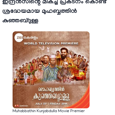
ഇന്ദ്രൻസിന്റെ മികച്ച പ്രകടനം കൊണ്ട്
ശ്രദ്ധേയമായ മുഹബ്ബത്തിൻ
കുഞ്ഞബ്ദുള്ള
Muhabbathin Kunjabdulla Movie Premier