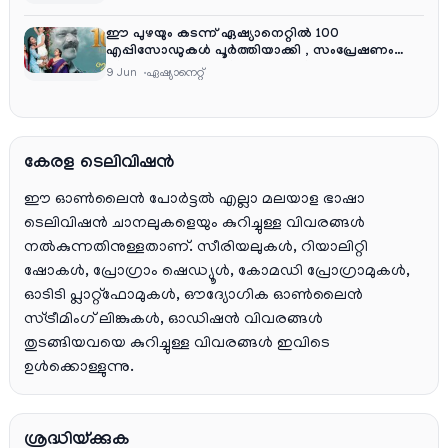
ഈ പുഴയും കടന്ന് ഏഷ്യാനെറ്റിൽ 100
എപ്പിസോഡുകൾ പൂർത്തിയാക്കി , സംപ്രേഷണം
തിങ്കൾ മുതൽ വെള്ളി വരെ രാത്രി 9:30 ന്
9 Jun
ഏഷ്യാനെറ്റ്‌
കേരള ടെലിവിഷൻ
ഈ ഓൺലൈൻ പോർട്ടൽ എല്ലാ മലയാള ഭാഷാ
ടെലിവിഷൻ ചാനലുകളെയും കുറിച്ചുള്ള വിവരങ്ങൾ
നൽകുന്നതിനുള്ളതാണ്. സീരിയലുകൾ, റിയാലിറ്റി
ഷോകൾ, പ്രോഗ്രാം ഷെഡ്യൂൾ, കോമഡി പ്രോഗ്രാമുകൾ,
ഓടിടി പ്ലാറ്റ്‌ഫോമുകൾ, ഔദ്യോഗിക ഓൺലൈൻ
സ്ട്രീമിംഗ് ലിങ്കുകൾ, ഓഡിഷൻ വിവരങ്ങൾ
തുടങ്ങിയവയെ കുറിച്ചുള്ള വിവരങ്ങൾ ഇവിടെ
ഉൾക്കൊള്ളുന്നു.
ശ്രദ്ധിയ്ക്കുക