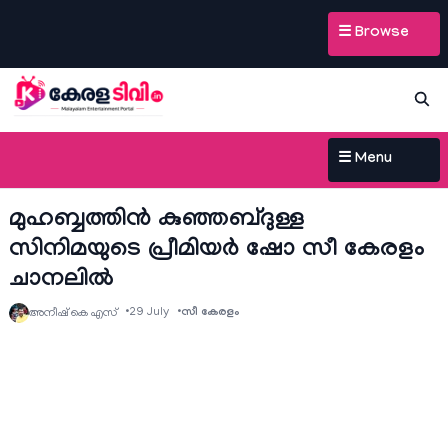
☰ Browse
☰ Menu
മുഹബ്ബത്തിൻ കുഞ്ഞബ്ദുള്ള
സിനിമയുടെ പ്രീമിയര്‍ ഷോ സീ കേരളം
ചാനലില്‍
29 July
സീ കേരളം
അനീഷ്‌ കെ എസ്