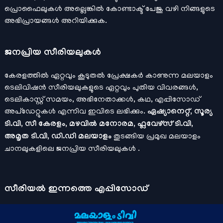
പ്രൊഫൈലുകള്‍ അല്ലെങ്കില്‍
കോണ്ടാക്ട്
പേജു വഴി നിങ്ങളുടെ
അഭിപ്രായങ്ങള്‍ അറിയിക്കുക.
ജനപ്രിയ സീരിയലുകള്‍
കേരളത്തിൽ ഏറ്റവും കൂടുതൽ പ്രേക്ഷകർ കാണുന്ന മലയാളം
ടെലിവിഷൻ സീരിയലുകളുടെ ഏറ്റവും പുതിയ വിവരങ്ങൾ,
ടെലികാസ്റ്റ് സമയം, അഭിനേതാക്കൾ, കഥ, എപ്പിസോഡ്
അപ്ഡേറ്റുകൾ എന്നിവ ഇവിടെ ലഭിക്കും.
ഏഷ്യാനെറ്റ്, സൂര്യ
ടി.വി, സീ കേരളം, മഴവിൽ മനോരമ, ഫ്ലവേഴ്സ് ടി.വി,
അമൃത ടി.വി, ഡി.ഡി മലയാളം
തുടങ്ങിയ പ്രമുഖ മലയാളം
ചാനലുകളിലെ ജനപ്രിയ സീരിയലുകൾ .
സീരിയല്‍ ഇന്നത്തെ എപ്പിസോഡ്
ചാനലുകളുടെ ഔദ്യോഗിക മൊബൈല്‍ ആപ്പുകള്‍ , ഒഫിഷ്യല്‍