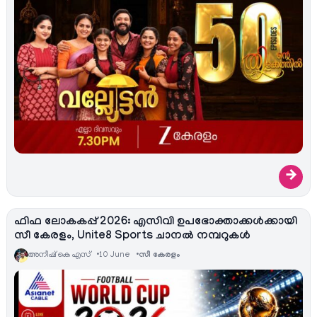
→
ഫിഫ ലോകകപ്പ് 2026: എസിവി ഉപഭോക്താക്കൾക്കായി
സീ കേരളം, Unite8 Sports ചാനൽ നമ്പറുകൾ
അനീഷ്‌ കെ എസ്
10 June
സീ കേരളം