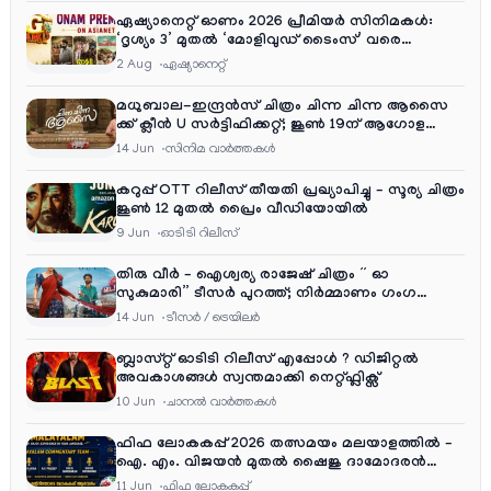
ഏഷ്യാനെറ്റ് ഓണം 2026 പ്രീമിയർ സിനിമകൾ:
‘ദൃശ്യം 3’ മുതൽ ‘മോളിവുഡ് ടൈംസ്’ വരെ
ആഘോഷ വിരുന്ന്
2 Aug
ഏഷ്യാനെറ്റ്‌
മധുബാല-ഇന്ദ്രൻസ് ചിത്രം ചിന്ന ചിന്ന ആസൈ
ക്ക് ക്ലീൻ U സർട്ടിഫിക്കറ്റ്; ജൂൺ 19ന് ആഗോള
റിലീസ്
14 Jun
സിനിമ വാര്‍ത്തകള്‍
കറുപ്പ് OTT റിലീസ് തീയതി പ്രഖ്യാപിച്ചു – സൂര്യ ചിത്രം
ജൂൺ 12 മുതൽ പ്രൈം വീഡിയോയിൽ
9 Jun
ഓടിടി റിലീസ്
തിരു വീർ – ഐശ്വര്യ രാജേഷ് ചിത്രം ” ഓ
സുകുമാരി” ടീസർ പുറത്ത്; നിർമ്മാണം ഗംഗ
എന്റർടൈൻമെന്റ്‌സ്
14 Jun
ടീസര്‍ / ട്രെയിലര്‍
ബ്ലാസ്റ്റ് ഓടിടി റിലീസ് എപ്പോൾ ? ഡിജിറ്റൽ
അവകാശങ്ങൾ സ്വന്തമാക്കി നെറ്റ്ഫ്ലിക്സ്
10 Jun
ചാനല്‍ വാര്‍ത്തകള്‍
ഫിഫ ലോകകപ്പ് 2026 തത്സമയം മലയാളത്തിൽ –
ഐ. എം. വിജയൻ മുതൽ ഷൈജു ദാമോദരൻ
വരെ കമന്ററി സംഘത്തിൽ
11 Jun
ഫിഫ ലോകകപ്പ്