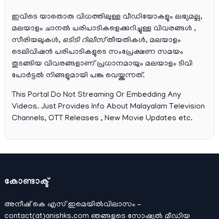
ഇവിടെ യാതൊരു വിധത്തിലുള്ള വീഡിയോകളും ലഭ്യമല്ല,
മലയാളം ചാനല്‍ പരിപാടികളെക്കുറിച്ചുള്ള വിവരങ്ങള്‍ ,
സീരിയലുകള്‍,
ഒടിടി റിലീസ്
തീയതികള്‍, മലയാളം
ടെലിവിഷന്‍ പരിപാടികളുടെ സംപ്രേക്ഷണ സമയം
തുടങ്ങിയ വിവരങ്ങളാണ് പ്രധാനമായും മലയാളം ടിവി
പോര്‍ട്ടല്‍ നിങ്ങളുമായി പങ്കു വെയ്ക്കുന്നത്.
This Portal Do Not Streaming Or Embedding Any
Videos. Just Provides Info About Malayalam Television
Channels, OTT Releases , New Movie Updates etc.
കോണ്ടാക്ട്
അനീഷ്‌ കെ എസ് ഇമെയില്‍വിലാസം –
contact(at)anishks.com ഞങ്ങളുടെ സോഷ്യല്‍ മീഡിയ