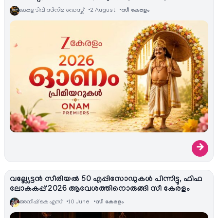
കേരള ടിവി സിനിമ ഡെസ്ക്
2 August
സീ കേരളം
→
വല്ല്യേട്ടൻ സീരിയല്‍ 50 എപ്പിസോഡുകൾ പിന്നിട്ടു, ഫിഫ
ലോകകപ്പ് 2026 ആവേശത്തിനൊരുങ്ങി സീ കേരളം
അനീഷ്‌ കെ എസ്
10 June
സീ കേരളം