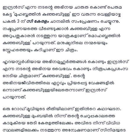
ഇന്ദ്രൻസ് എന്ന നടന്റെ അഭിനയ ചാരുത കൊണ്ട് പെരുമ
കേട്ട ‘മുഹബ്ബത്തിൻ കുഞ്ഞബ്ദുള്ള’ ഈ വരുന്ന വെള്ളിയാഴ്ച
പകൽ 3 ന്
സീ കേരളം
ചാനലിൽ സംപ്രേഷണം ചെയ്യുന്നു.
നഷ്ടപ്രണയത്തെ വീണ്ടെടുക്കാൻ കുഞ്ഞബ്ദുള്ള എന്ന
അറുപതുകാരൻ നടത്തുന്ന യാത്രകളാണ് ‘മൊഹബ്ബത്തിൻ
കുഞ്ഞബ്ദുള്ള’ പറയുന്നത്. മനുഷ്യനിലെ നന്മയെയും
സ്നേഹത്തെയും കുറിച്ചാണ് ഈ ചിത്രം.
ഹൃദയസ്പർശിയായ അഭിനമുഹൂര്‍ത്തങ്ങൾ കൊണ്ടും ഇന്ദ്രൻസ്
എന്ന നടന്റെ അഭിനയ വൈഭവം കൊണ്ടും നിരൂപകപ്രശംസ
നേടിയ ചിത്രമാണ് ‘കുഞ്ഞബ്ദുള്ള’. തൻ്റെ
അഭിനയജീവിതത്തിലെ ഏറ്റവും പ്രിയപ്പെട്ട വേഷങ്ങളിൽ
ഒന്നാണ് കുഞ്ഞബ്‌ദുള്ളയിലേതെന്നാണ് ഇന്ദ്രൻസ്
പറയുന്നത്.
ഒരു റോഡ് മൂവിയുടെ രീതിയിലാണ് ഇതിൻറെ കഥാഘടന.
കുഞ്ഞബ്ദുള്ള മുംബയിൽ നിന്ന് തൻ്റെ ചെറുപ്പകാലത്തെ
കാമുകിയെ തേടി കേരളത്തിലേക്കും അവിടെ നിന്ന് വിവിധ
സ്ഥലങ്ങളിലേക്കും നടത്തുന്ന അന്വേഷണമാണ് സിനിമയുടെ