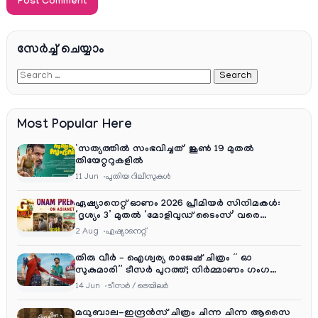
സേര്‍ച്ച്‌ ചെയ്യാം
Most Popular Here
‘സത്യത്തിൽ സംഭവിച്ചത്’ ജൂൺ 19 മുതൽ
തിയേറ്ററുകളിൽ
11 Jun
പുതിയ റിലീസുകള്‍
ഏഷ്യാനെറ്റ് ഓണം 2026 പ്രീമിയർ സിനിമകൾ:
‘ദൃശ്യം 3’ മുതൽ ‘മോളിവുഡ് ടൈംസ്’ വരെ
ആഘോഷ വിരുന്ന്
2 Aug
ഏഷ്യാനെറ്റ്‌
തിരു വീർ – ഐശ്വര്യ രാജേഷ് ചിത്രം ” ഓ
സുകുമാരി” ടീസർ പുറത്ത്; നിർമ്മാണം ഗംഗ
എന്റർടൈൻമെന്റ്‌സ്
14 Jun
ടീസര്‍ / ട്രെയിലര്‍
മധുബാല-ഇന്ദ്രൻസ് ചിത്രം ചിന്ന ചിന്ന ആസൈ