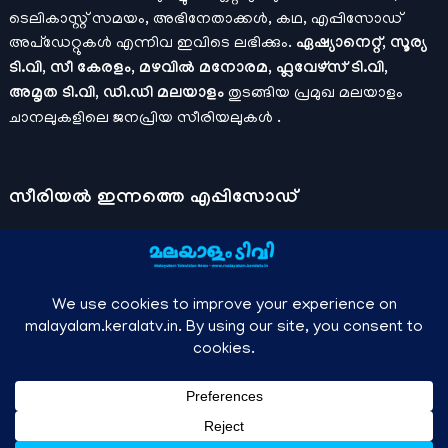
ടെലികാസ്റ്റ് സമയം, അഭിനേതാക്കൾ, കഥ, എപ്പിസോഡ്
അപ്ഡേറ്റുകൾ എന്നിവ ഇവിടെ ലഭിക്കും.
ഏഷ്യാനെറ്റ്, സൂര്യ
ടി.വി, സീ കേരളം, മഴവിൽ മനോരമ, ഫ്ലവേഴ്സ് ടി.വി,
അമൃത ടി.വി, ഡി.ഡി മലയാളം
തുടങ്ങിയ പ്രമുഖ മലയാളം
ചാനലുകളിലെ ജനപ്രിയ സീരിയലുകൾ .
സീരിയല്‍ ഇന്നത്തെ എപ്പിസോഡ്
ചാനലുകളുടെ ഔദ്യോഗിക മൊബൈല്‍ ആപ്പുകള്‍ , ഒഫിഷ്യല്‍
യൂട്യൂബ് ചാനല്‍ ഇവ ഉപയോഗപ്പെടുത്തി കഴിഞ്ഞുപോയ
വീഡിയോകള്‍ കാണാം.
ഡിസ്നി പ്ലസ് ഹോട്ട്സ്റ്റാര്‍
, സീ5 ,
മനോരമ മാക്സ് , സണ്‍ നെക്സ്റ്റ്, സോണി ലിവ് , നെറ്റ് ഫ്ലിക്സ്
തുടങ്ങിയ ഒടിടി ആപ്പുകള്‍ വഴിയുള്ള സിനിമ ഓണ്‍ലൈന്‍
സ്ട്രീമിംഗ് വിവരങ്ങള്‍
മലയാളം ടിവി - എല്ലാ മലയാളം സീരിയലുകള്‍ , ഓടിടി റിലീസുകള്‍ ,
↑
Owned and managed by Anish KS