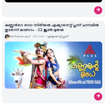
→
കണ്ണന്‍റെ രാധ സീരിയല്‍ ഏഷ്യാനെറ്റ്‌ പ്ലസ് ചാനലില്‍
തുടര്‍ന്ന് കാണാം – 22 ജൂണ്‍ മുതല്‍
അനീഷ്‌ കെ എസ്
20 June
ഏഷ്യാനെറ്റ്‌ പ്ലസ്
→