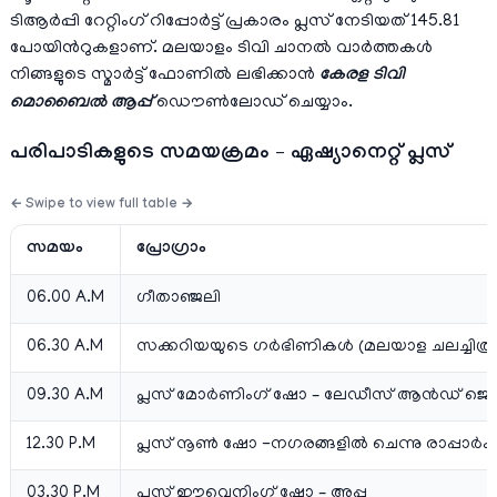
ടിആര്‍പ്പി റേറ്റിംഗ് റിപ്പോര്‍ട്ട് പ്രകാരം പ്ലസ് നേടിയത് 145.81
പോയിന്‍റുകളാണ്. മലയാളം ടിവി ചാനല്‍ വാര്‍ത്തകള്‍
നിങ്ങളുടെ സ്മാര്‍ട്ട്‌ ഫോണില്‍ ലഭിക്കാന്‍
കേരള ടിവി
മൊബൈല്‍ ആപ്പ്
ഡൌണ്‍ലോഡ് ചെയ്യാം.
പരിപാടികളുടെ സമയക്രമം – ഏഷ്യാനെറ്റ്‌ പ്ലസ്
സമയം
പ്രോഗ്രാം
06.00 A.M
ഗീതാഞ്ജലി
06.30 A.M
സക്കറിയയുടെ ഗര്‍ഭിണികള്‍ (മലയാള ചലച്ചിത്ര
09.30 A.M
പ്ലസ് മോര്‍ണിംഗ് ഷോ – ലേഡീസ് ആൻഡ് ജെ
12.30 P.M
പ്ലസ് നൂണ്‍ ഷോ -നഗരങ്ങളിൽ ചെന്നു രാപ്പാർക്
03.30 P.M
പ്ലസ് ഈവെനിംഗ് ഷോ – അപ്പു