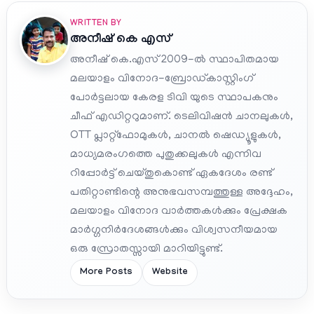
WRITTEN BY
അനീഷ്‌ കെ എസ്
അനീഷ് കെ.എസ് 2009-ൽ സ്ഥാപിതമായ
മലയാളം വിനോദ-ബ്രോഡ്കാസ്റ്റിംഗ്
പോർട്ടലായ കേരള ടിവി യുടെ സ്ഥാപകനും
ചീഫ് എഡിറ്ററുമാണ്. ടെലിവിഷൻ ചാനലുകൾ,
OTT പ്ലാറ്റ്‌ഫോമുകൾ, ചാനൽ ഷെഡ്യൂളുകൾ,
മാധ്യമരംഗത്തെ പുതുക്കലുകൾ എന്നിവ
റിപ്പോർട്ട് ചെയ്തുകൊണ്ട് ഏകദേശം രണ്ട്
പതിറ്റാണ്ടിന്റെ അനുഭവസമ്പത്തുള്ള അദ്ദേഹം,
മലയാളം വിനോദ വാർത്തകൾക്കും പ്രേക്ഷക
മാർഗ്ഗനിർദേശങ്ങൾക്കും വിശ്വസനീയമായ
ഒരു സ്രോതസ്സായി മാറിയിട്ടുണ്ട്.
More Posts
Website