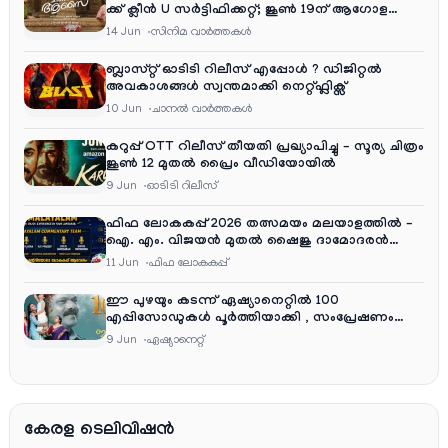
ക്ക് ക്ലീൻ U സർട്ടിഫിക്കറ്റ്; ജൂൺ 19ന് ആഗോള
റിലീസ്
14 Jun
സിനിമ വാര്‍ത്തകള്‍
ബ്ലാസ്റ്റ് ഓടിടി റിലീസ് എപ്പോൾ ? ഡിജിറ്റൽ
അവകാശങ്ങൾ സ്വന്തമാക്കി നെറ്റ്ഫ്ലിക്സ്
10 Jun
ചാനല്‍ വാര്‍ത്തകള്‍
കറുപ്പ് OTT റിലീസ് തീയതി പ്രഖ്യാപിച്ചു – സൂര്യ ചിത്രം
ജൂൺ 12 മുതൽ പ്രൈം വീഡിയോയിൽ
9 Jun
ഓടിടി റിലീസ്
ഫിഫ ലോകകപ്പ് 2026 തത്സമയം മലയാളത്തിൽ –
ഐ. എം. വിജയൻ മുതൽ ഷൈജു ദാമോദരൻ
വരെ കമന്ററി സംഘത്തിൽ
11 Jun
ഫിഫ ലോകകപ്പ്
ഈ പുഴയും കടന്ന് ഏഷ്യാനെറ്റിൽ 100
എപ്പിസോഡുകൾ പൂർത്തിയാക്കി , സംപ്രേഷണം
തിങ്കൾ മുതൽ വെള്ളി വരെ രാത്രി 9:30 ന്
9 Jun
ഏഷ്യാനെറ്റ്‌
കേരള ടെലിവിഷൻ