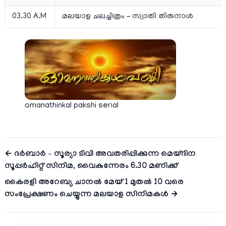
03.30 A.M
മലയാള ചലച്ചിത്രം – സ്വാതി തിരുനാള്‍
omanathinkal pakshi serial
← ദര്‍ബാര്‍ – സൂര്യാ ടിവി അവതരിപ്പിക്കുന്ന മെയ്ദിന
സൂപ്പര്‍ഹിറ്റ് സിനിമ, വൈകുന്നേരം 6.30 മണിക്ക്
കൈരളി അറേബ്യ ചാനല്‍ മേയ് 1 മുതല്‍ 10 വരെ
സംപ്രേക്ഷണം ചെയ്യുന്ന മലയാള സിനിമകള്‍ →