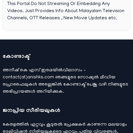
This Portal Do Not Streaming Or Embedding Any
Videos. Just Provides Info About Malayalam Television
Channels, OTT Releases , New Movie Updates etc.
കോണ്ടാക്ട്
അനീഷ്‌ കെ എസ് ഇമെയില്‍വിലാസം –
contact(at)anishks.com ഞങ്ങളുടെ സോഷ്യല്‍ മീഡിയ
പ്രൊഫൈലുകള്‍ അല്ലെങ്കില്‍
കോണ്ടാക്ട്
പേജു വഴി നിങ്ങളുടെ
അഭിപ്രായങ്ങള്‍ അറിയിക്കുക.
ജനപ്രിയ സീരിയലുകള്‍
കേരളത്തിൽ ഏറ്റവും കൂടുതൽ പ്രേക്ഷകർ കാണുന്ന മലയാളം
ടെലിവിഷൻ സീരിയലുകളുടെ ഏറ്റവും പുതിയ വിവരങ്ങൾ,