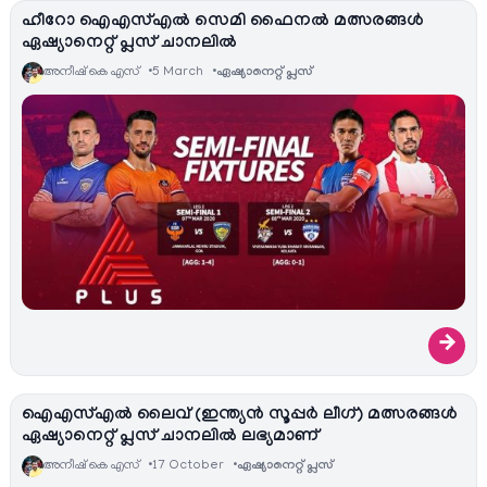
ഹീറോ ഐഎസ്എല്‍ സെമി ഫൈനല്‍ മത്സരങ്ങള്‍
ഏഷ്യാനെറ്റ്‌ പ്ലസ് ചാനലില്‍
അനീഷ്‌ കെ എസ്
5 March
ഏഷ്യാനെറ്റ്‌ പ്ലസ്
→
ഐഎസ്എൽ ലൈവ് (ഇന്ത്യൻ സൂപ്പർ ലീഗ്) മത്സരങ്ങള്‍
ഏഷ്യാനെറ്റ്‌ പ്ലസ് ചാനലില്‍ ലഭ്യമാണ്
അനീഷ്‌ കെ എസ്
17 October
ഏഷ്യാനെറ്റ്‌ പ്ലസ്