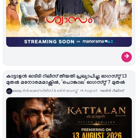
→
കാട്ടാളൻ ഓടിടി റിലീസ് തീയതി പ്രഖ്യാപിച്ചു; ഓഗസ്റ്റ് 13
മുതൽ മനോരമമാക്സിൽ, ‘പൊങ്കാല’ ഓഗസ്റ്റ് 7 മുതൽ
കേരള ടിവി വെബ് സീരീസ് & ഒടിടി ഡെസ്ക്
4 August
ഓടിടി റിലീസ്