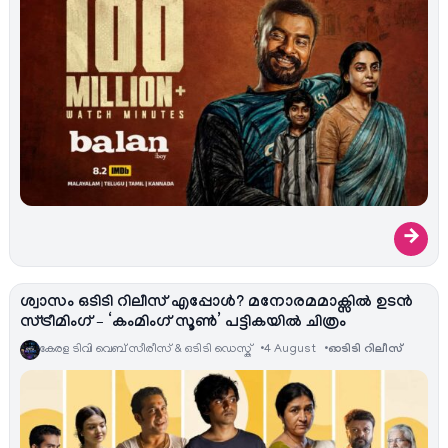
→
ശ്വാസം ഒടിടി റിലീസ് എപ്പോൾ? മനോരമമാക്സിൽ ഉടൻ
സ്ട്രീമിംഗ് – ‘കംമിംഗ് സൂൺ’ പട്ടികയിൽ ചിത്രം
കേരള ടിവി വെബ് സീരീസ് & ഒടിടി ഡെസ്ക്
4 August
ഓടിടി റിലീസ്