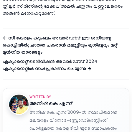
ത്രില്ലർ സീരീസിന്റെ മേക്കപ്പ് അമൽ ചന്ദ്രനും വസ്ത്രാലങ്കാരം
അരുൺ മനോഹറുമാണ്.
← സീ കേരളം കുടുംബം അവാർഡ്സ് ഈ ശനിയാഴ്ച
കൊച്ചിയിൽ; ചാരുത പകരാൻ മമ്മൂട്ടിയും ഖുശ്ബുവും മറ്റ്
മുൻനിര താരങ്ങളും
ഏഷ്യാനെറ്റ് ടെലിവിഷൻ അവാര്‍ഡ്സ് 2024
ഏഷ്യാനെറ്റിൽ സംപ്രേക്ഷണം ചെയുന്നു →
WRITTEN BY
അനീഷ്‌ കെ എസ്
അനീഷ് കെ.എസ് 2009-ൽ സ്ഥാപിതമായ
മലയാളം വിനോദ-ബ്രോഡ്കാസ്റ്റിംഗ്
പോർട്ടലായ കേരള ടിവി യുടെ സ്ഥാപകനും