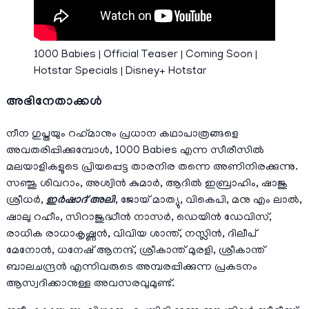
1000 Babies | Official Teaser | Coming Soon |
Hotstar Specials | Disney+ Hotstar
അഭിനേതാക്കള്‍
നീന ഗുപ്തയും റഹ്‌മാനും പ്രധാന കഥാപാത്രങ്ങളെ
അവതരിപ്പിക്കുമ്പോൾ, 1000 Babies എന്ന സീരീസിൽ
മലയാളികളുടെ പ്രിയപ്പെട്ട താരനിര തന്നെ അണിനിരക്കുന്നു.
സഞ്ജു ശിവറാം, അശ്വിൻ കുമാർ, ആദിൽ ഇബ്രാഹിം, ഷാജു
ശ്രീധർ,
ഇർഷാദ് അലി
, ജോയ് മാത്യു, വികെപി, മനു എം ലാൽ,
ഷാലു റഹീം, സിറാജുദ്ധീൻ നാസർ, ഡെയിൻ ഡേവിസ്,
രാധിക രാധാകൃഷ്ണൻ, വിവിയ ശാന്ത്, നസ്ലിൻ, ദിലീപ്
മേനോൻ, ധനേഷ് ആനന്ദ്, ശ്രീകാന്ത് മുരളി, ശ്രീകാന്ത്
ബാലചന്ദ്രൻ എന്നിവരുടെ അമ്പരപ്പിക്കുന്ന പ്രകടനം
ആസ്വദിക്കാനുള്ള അവസരവുമുണ്ട്.