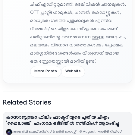
ചീഫ് എഡിറ്ററുമാണ്. ടെലിവിഷൻ ചാനലുകൾ,
OTT പ്ലാറ്റ്‌ഫോമുകൾ, ചാനൽ ഷെഡ്യൂളുകൾ,
മാധ്യമരംഗത്തെ പുതുക്കലുകൾ എന്നിവ
റിപ്പോർട്ട് ചെയ്തുകൊണ്ട് ഏകദേശം രണ്ട്
പതിറ്റാണ്ടിന്റെ അനുഭവസമ്പത്തുള്ള അദ്ദേഹം,
മലയാളം വിനോദ വാർത്തകൾക്കും പ്രേക്ഷക
മാർഗ്ഗനിർദേശങ്ങൾക്കും വിശ്വസനീയമായ
ഒരു സ്രോതസ്സായി മാറിയിട്ടുണ്ട്.
More Posts
Website
Related Stories
കാസാബ്ലാങ്കാ ഫിലിം ഫാക്ടറിയുടെ പുതിയ ചിത്രം
‘മൈലാഞ്ചി’ ഹംഗാമ ഒടിടിയിൽ സ്ട്രീമിംഗ് ആരംഭിച്ചു
കേരള ടിവി വെബ് സീരീസ് & ഒടിടി ഡെസ്ക്
6 August
ഓടിടി റിലീസ്