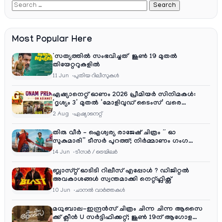
Most Popular Here
‘സത്യത്തിൽ സംഭവിച്ചത്’ ജൂൺ 19 മുതൽ
തിയേറ്ററുകളിൽ
11 Jun
പുതിയ റിലീസുകള്‍
ഏഷ്യാനെറ്റ് ഓണം 2026 പ്രീമിയർ സിനിമകൾ:
‘ദൃശ്യം 3’ മുതൽ ‘മോളിവുഡ് ടൈംസ്’ വരെ
ആഘോഷ വിരുന്ന്
2 Aug
ഏഷ്യാനെറ്റ്‌
തിരു വീർ – ഐശ്വര്യ രാജേഷ് ചിത്രം ” ഓ
സുകുമാരി” ടീസർ പുറത്ത്; നിർമ്മാണം ഗംഗ
എന്റർടൈൻമെന്റ്‌സ്
14 Jun
ടീസര്‍ / ട്രെയിലര്‍
ബ്ലാസ്റ്റ് ഓടിടി റിലീസ് എപ്പോൾ ? ഡിജിറ്റൽ
അവകാശങ്ങൾ സ്വന്തമാക്കി നെറ്റ്ഫ്ലിക്സ്
10 Jun
ചാനല്‍ വാര്‍ത്തകള്‍
മധുബാല-ഇന്ദ്രൻസ് ചിത്രം ചിന്ന ചിന്ന ആസൈ
ക്ക് ക്ലീൻ U സർട്ടിഫിക്കറ്റ്; ജൂൺ 19ന് ആഗോള