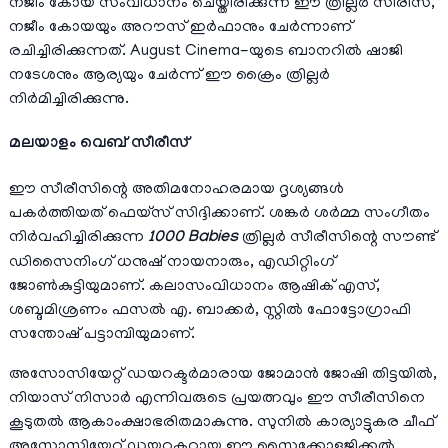
നജീം കോയ സംവിധാനം ചെയ്തിരിക്കുന്ന ഈ ത്രില്ലർ സീരീസ്,
നജീം കോയയും അറൗസ് ഇർഫാനും ചേർന്നാണ്
രചിച്ചിരിക്കുന്നത്. August Cinema-യുടെ ബാനറിൽ ഷാജി
നടേശനും ആര്യയും ചേർന്ന് ഈ ക്രൈം ത്രില്ലർ
നിർമിച്ചിരിക്കുന്നു.
മലയാളം വെബ്‌ സീരീസ്
ഈ സീരീസിന്റെ അതിമനോഹരമായ ദൃശ്യങ്ങൾ
പകർത്തിയത് ഫെയ്‌സ് സിദ്ദിക്കാണ്. ശങ്കർ ശർമ്മ സംഗീതം
നിർവഹിച്ചിരിക്കുന്ന
1000 Babies
ത്രില്ലർ സീരീസിന്റെ സൗണ്ട്
ഡിസൈനിംഗ് ധനുഷ് നായനാരും, എഡിറ്റിംഗ്
ജോൺകുട്ടിയുമാണ്. കലാസംവിധാനം ആഷിക് എസ്,
ശബ്ദമിശ്രണം ഫസൽ എ. ബാക്കർ, സ്റ്റിൽ ഫോട്ടോഗ്രാഫി
സന്തോഷ് പട്ടാമ്പിയുമാണ്.
അസോസിയേറ്റ് ഡയറക്ടർമാരായ ജോമാൻ ജോഷി തിട്ടയിൽ,
നിയാസ് നിസാർ എന്നിവരുടെ പ്രയത്നവും ഈ സീരീസിനെ
കൂടുതൽ ആകാംക്ഷാഭരിതമാകുന്നു. സുനിൽ കാര്യാട്ടുകര ചീഫ്
അസോസിയേറ്റ് ഡയറക്ടറായ ഈ സൈക്കോളജിക്കൽ