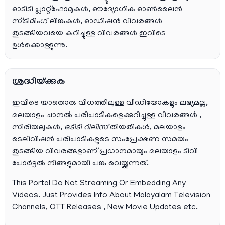
ഓടിടി പ്ലാറ്റ്‌ഫോമുകൾ, ഔദ്യോഗിക ഓൺലൈൻ
സ്ട്രീമിംഗ് ലിങ്കുകൾ, ഓഡിഷൻ വിവരങ്ങൾ
തുടങ്ങിയവയെ കുറിച്ചുള്ള വിവരങ്ങൾ ഇവിടെ
ഉൾക്കൊള്ളുന്നു.
ശ്രദ്ധിയ്ക്കുക
ഇവിടെ യാതൊരു വിധത്തിലുള്ള വീഡിയോകളും ലഭ്യമല്ല,
മലയാളം ചാനല്‍ പരിപാടികളെക്കുറിച്ചുള്ള വിവരങ്ങള്‍ ,
സീരിയലുകള്‍,
ഒടിടി റിലീസ്
തീയതികള്‍, മലയാളം
ടെലിവിഷന്‍ പരിപാടികളുടെ സംപ്രേക്ഷണ സമയം
തുടങ്ങിയ വിവരങ്ങളാണ് പ്രധാനമായും മലയാളം ടിവി
പോര്‍ട്ടല്‍ നിങ്ങളുമായി പങ്കു വെയ്ക്കുന്നത്.
This Portal Do Not Streaming Or Embedding Any
Videos. Just Provides Info About Malayalam Television
Channels, OTT Releases , New Movie Updates etc.