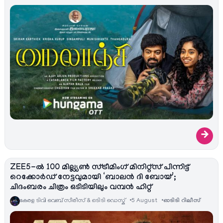
→
ZEE5-ൽ 100 മില്ല്യൺ സ്ട്രീമിംഗ് മിനിറ്റ്സ് പിന്നിട്ട്
റെക്കോർഡ് നേട്ടവുമായി ‘ബാലൻ ദി ബോയ്’;
ചിദംബരം ചിത്രം ഒടിടിയിലും വമ്പൻ ഹിറ്റ്
കേരള ടിവി വെബ് സീരീസ് & ഒടിടി ഡെസ്ക്
5 August
ഓടിടി റിലീസ്