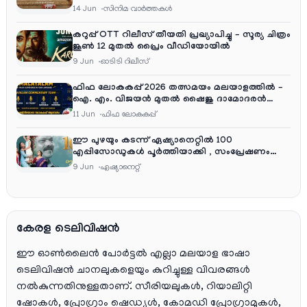
റിലീസ്
14 Jun
സിനിമ വാര്‍ത്തകള്‍
കറുപ്പ് OTT റിലീസ് തീയതി പ്രഖ്യാപിച്ചു – സൂര്യ ചിത്രം
ജൂൺ 12 മുതൽ പ്രൈം വീഡിയോയിൽ
9 Jun
ഓടിടി റിലീസ്
ഫിഫ ലോകകപ്പ് 2026 തത്സമയം മലയാളത്തിൽ –
ഐ. എം. വിജയൻ മുതൽ ഷൈജു ദാമോദരൻ
വരെ കമന്ററി സംഘത്തിൽ
11 Jun
ഫിഫ ലോകകപ്പ്
ഈ പുഴയും കടന്ന് ഏഷ്യാനെറ്റിൽ 100
എപ്പിസോഡുകൾ പൂർത്തിയാക്കി , സംപ്രേഷണം
തിങ്കൾ മുതൽ വെള്ളി വരെ രാത്രി 9:30 ന്
9 Jun
ഏഷ്യാനെറ്റ്‌
കേരള ടെലിവിഷൻ
ഈ ഓൺലൈൻ പോർട്ടൽ എല്ലാ മലയാള ഭാഷാ
ടെലിവിഷൻ ചാനലുകളെയും കുറിച്ചുള്ള വിവരങ്ങൾ
നൽകുന്നതിനുള്ളതാണ്. സീരിയലുകൾ, റിയാലിറ്റി
ഷോകൾ, പ്രോഗ്രാം ഷെഡ്യൂൾ, കോമഡി പ്രോഗ്രാമുകൾ,