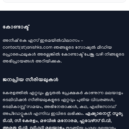
കോണ്ടാക്ട്
അനീഷ്‌ കെ എസ് ഇമെയില്‍വിലാസം –
contact(at)anishks.com ഞങ്ങളുടെ സോഷ്യല്‍ മീഡിയ
പ്രൊഫൈലുകള്‍ അല്ലെങ്കില്‍
കോണ്ടാക്ട്
പേജു വഴി നിങ്ങളുടെ
അഭിപ്രായങ്ങള്‍ അറിയിക്കുക.
ജനപ്രിയ സീരിയലുകള്‍
കേരളത്തിൽ ഏറ്റവും കൂടുതൽ പ്രേക്ഷകർ കാണുന്ന മലയാളം
ടെലിവിഷൻ സീരിയലുകളുടെ ഏറ്റവും പുതിയ വിവരങ്ങൾ,
ടെലികാസ്റ്റ് സമയം, അഭിനേതാക്കൾ, കഥ, എപ്പിസോഡ്
അപ്ഡേറ്റുകൾ എന്നിവ ഇവിടെ ലഭിക്കും.
ഏഷ്യാനെറ്റ്, സൂര്യ
ടി.വി, സീ കേരളം, മഴവിൽ മനോരമ, ഫ്ലവേഴ്സ് ടി.വി,
അമൃത ടി.വി, ഡി.ഡി മലയാളം
തുടങ്ങിയ പ്രമുഖ മലയാളം