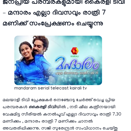
ജനപ്രിയ പരമ്പരകളുമായി കൈരളി ടിവി
– മന്ദാരം എല്ലാ ദിവസവും രാത്രി 7
മണിക്ക് സംപ്രേക്ഷണം ചെയ്യുന്നു
mandaram serial telecast kairali tv
മലയാളി ടിവി പ്രേക്ഷകര്‍ നെഞ്ചോടു ചേര്‍ത്ത് വെച്ച പ്രിയ
പരമ്പരകള്‍
കൈരളി ടിവി
യില്‍ , നടി ഷീല കത്രീനയായി
വേഷമിട്ട സീരിയല്‍ കനല്‍പൂവ് എല്ലാ ദിവസവും രാത്രി 7.30
മണിക്കും , മന്ദാരം രാത്രി 7 മണിക്കും ചാനല്‍
അവതരിപ്പിക്കുന്നു. സജി സുരേന്ദ്രന്‍ സംവിധാനം ചെയ്തു