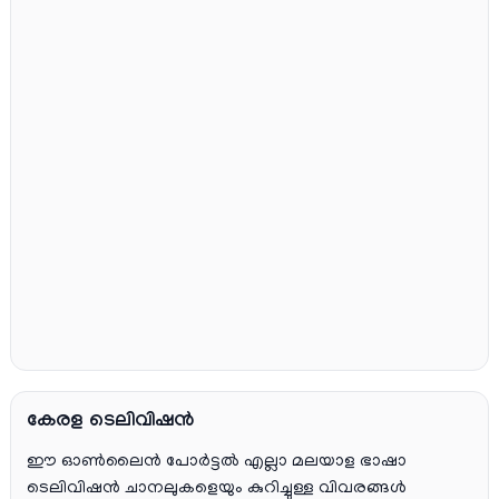
കേരള ടെലിവിഷൻ
ഈ ഓൺലൈൻ പോർട്ടൽ എല്ലാ മലയാള ഭാഷാ
ടെലിവിഷൻ ചാനലുകളെയും കുറിച്ചുള്ള വിവരങ്ങൾ