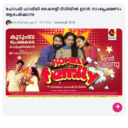
ഹോംലി ഫാമിലി കൈരളി ടിവിയിൽ ഉടന്‍ സംപ്രേക്ഷണം
ആരംഭിക്കുന്നു
അനീഷ്‌ കെ എസ്
14 May
കൈരളി ടിവി
→