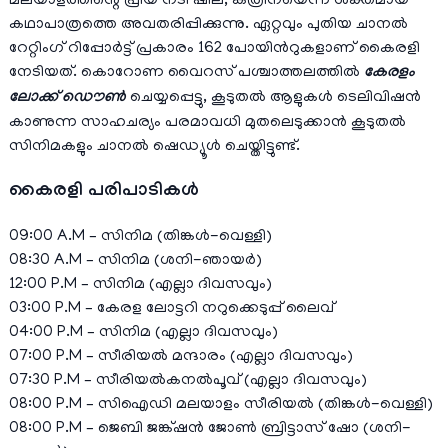
മലയാളത്തിന്റെ പ്രിയ നടി ഷീല, കത്രീനയെന്ന ശക്തമായ
കഥാപാത്രത്തെ അവതരിപ്പിക്കുന്നു. ഏറ്റവും പുതിയ ചാനല്‍
റേറ്റിംഗ് റിപ്പോര്‍ട്ട് പ്രകാരം 162 പോയിന്‍റുകളാണ് കൈരളി
നേടിയത്. കൊറോണ വൈറസ് പശ്ചാത്തലത്തില്‍
കേരളം
ലോക്ക് ഡൌണ്‍
ചെയ്യപ്പെട്ടു, കൂടുതല്‍ ആളുകള്‍ ടെലിവിഷന്‍
കാണുന്ന സാഹചര്യം പരമാവധി മുതലെടുക്കാന്‍ കൂടുതല്‍
സിനിമകളും ചാനല്‍ ഷെഡ്യൂള്‍ ചെയ്തിട്ടുണ്ട്.
കൈരളി പരിപാടികള്‍
09:00 A.M – സിനിമ (തിങ്കള്‍-വെള്ളി)
08:30 A.M – സിനിമ (ശനി-ഞായര്‍)
12:00 P.M – സിനിമ (എല്ലാ ദിവസവും)
03:00 P.M –
കേരള ലോട്ടറി നറുക്കെടുപ്പ് ലൈവ്
04:00 P.M – സിനിമ (എല്ലാ ദിവസവും)
07:00 P.M – സീരിയല്‍ മന്ദാരം (എല്ലാ ദിവസവും)
07:30 P.M – സീരിയല്‍കനല്‍പൂവ് (എല്ലാ ദിവസവും)
08:00 P.M – സിഐഡി മലയാളം സീരിയല്‍ (തിങ്കള്‍-വെള്ളി)
08:00 P.M – ജെബി ജങ്ക്ഷൻ ജോണ്‍ ബ്രിട്ടാസ് ഷോ (ശനി-