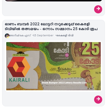
→
ഓണം ബമ്പർ 2022 ലോട്ടറി നറുക്കെടുപ്പ് കൈരളി
ടിവിയിൽ തത്സമയം – ഒന്നാം സമ്മാനം 25 കോടി രൂപ
അനീഷ്‌ കെ എസ്
15 September
കൈരളി ടിവി
→