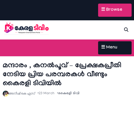
☰ Browse
☰ Menu
മന്ദാരം , കനല്‍പൂവ് – പ്രേക്ഷകപ്രീതി
നേടിയ പ്രിയ പരമ്പരകള്‍ വീണ്ടും
കൈരളി ടിവിയില്‍
23 March
കൈരളി ടിവി
അനീഷ്‌ കെ എസ്