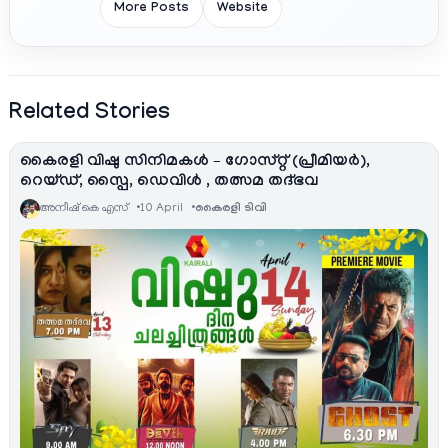
More Posts
Website
Related Stories
കൈരളി വിഷു സിനിമകൾ – ഗോസ്റ്റ് (പ്രീമിയർ),
റെയ്ഡ്, സ്പൈ, ഡെവിള്‍ , തത്സമ തദ്ഭവ
അനീഷ്‌ കെ എസ്
10 April
കൈരളി ടിവി