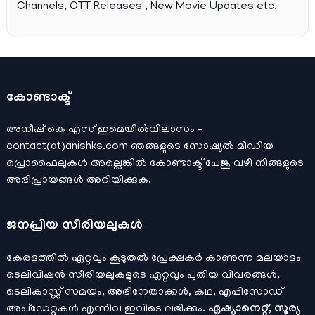
Channels, OTT Releases , New Movie Updates etc.
കോണ്ടാക്ട്
അനീഷ്‌ കെ എസ് ഇമെയില്‍വിലാസം –
contact(at)anishks.com ഞങ്ങളുടെ സോഷ്യല്‍ മീഡിയ
പ്രൊഫൈലുകള്‍ അല്ലെങ്കില്‍
കോണ്ടാക്ട്
പേജു വഴി നിങ്ങളുടെ
അഭിപ്രായങ്ങള്‍ അറിയിക്കുക.
ജനപ്രിയ സീരിയലുകള്‍
കേരളത്തിൽ ഏറ്റവും കൂടുതൽ പ്രേക്ഷകർ കാണുന്ന മലയാളം
ടെലിവിഷൻ സീരിയലുകളുടെ ഏറ്റവും പുതിയ വിവരങ്ങൾ,
ടെലികാസ്റ്റ് സമയം, അഭിനേതാക്കൾ, കഥ, എപ്പിസോഡ്
അപ്ഡേറ്റുകൾ എന്നിവ ഇവിടെ ലഭിക്കും.
ഏഷ്യാനെറ്റ്, സൂര്യ