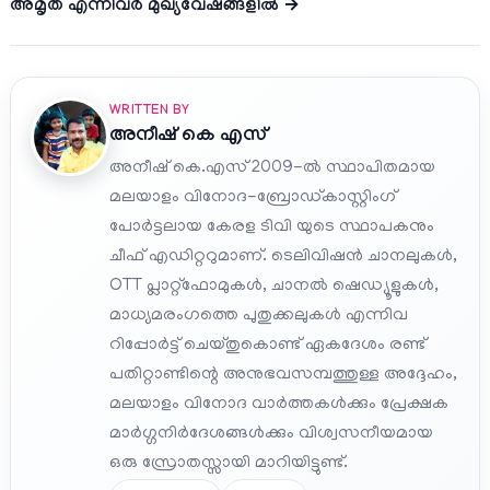
അമൃത എന്നിവര്‍ മുഖ്യവേഷങ്ങളില്‍ →
WRITTEN BY
അനീഷ്‌ കെ എസ്
അനീഷ് കെ.എസ് 2009-ൽ സ്ഥാപിതമായ
മലയാളം വിനോദ-ബ്രോഡ്കാസ്റ്റിംഗ്
പോർട്ടലായ കേരള ടിവി യുടെ സ്ഥാപകനും
ചീഫ് എഡിറ്ററുമാണ്. ടെലിവിഷൻ ചാനലുകൾ,
OTT പ്ലാറ്റ്‌ഫോമുകൾ, ചാനൽ ഷെഡ്യൂളുകൾ,
മാധ്യമരംഗത്തെ പുതുക്കലുകൾ എന്നിവ
റിപ്പോർട്ട് ചെയ്തുകൊണ്ട് ഏകദേശം രണ്ട്
പതിറ്റാണ്ടിന്റെ അനുഭവസമ്പത്തുള്ള അദ്ദേഹം,
മലയാളം വിനോദ വാർത്തകൾക്കും പ്രേക്ഷക
മാർഗ്ഗനിർദേശങ്ങൾക്കും വിശ്വസനീയമായ
ഒരു സ്രോതസ്സായി മാറിയിട്ടുണ്ട്.