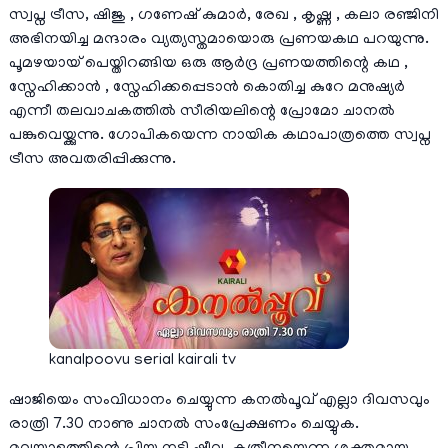
സ്വപ്ന ട്രീസ, ഷിജു , ഗണേഷ് കുമാര്‍, രേഖ , കൃഷ്ണ , കലാ രഞ്ജിനി
അഭിനയിച്ച മന്ദാരം വ്യത്യസ്തമായൊരു പ്രണയകഥ പറയുന്നു.
പൂമഴയായ് പെയ്തിറങ്ങിയ ഒരു ആര്‍ദ്ര പ്രണയത്തിന്റെ കഥ ,
സ്നേഹിക്കാന്‍ , സ്നേഹിക്കപ്പെടാന്‍ കൊതിച്ച കുറേ മനുഷ്യര്‍
എന്നീ തലവാചകത്തില്‍ സീരിയലിന്റെ പ്രോമോ ചാനല്‍
പങ്കുവെയ്ക്കുന്നു. ഗോപികയെന്ന നായിക കഥാപാത്രത്തെ സ്വപ്ന
ട്രീസ അവതരിപ്പിക്കുന്നു.
kanalpoovu serial kairali tv
ഷാജിയെം സംവിധാനം ചെയ്യുന്ന കനല്‍പൂവ് എല്ലാ ദിവസവും
രാത്രി 7.30 നാണു ചാനല്‍ സംപ്രേക്ഷണം ചെയ്യുക.