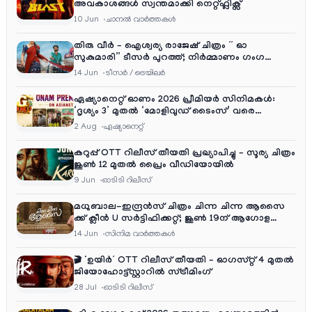
അവകാശങ്ങൾ സ്വന്തമാക്കി നെറ്റ്ഫ്ലിക്സ്
10 Jun
ചാനല്‍ വാര്‍ത്തകള്‍
തിരു വീർ – ഐശ്വര്യ രാജേഷ് ചിത്രം ” ഓ
സുകുമാരി” ടീസർ പുറത്ത്; നിർമ്മാണം ഗംഗ
എന്റർടൈൻമെന്റ്‌സ്
14 Jun
ടീസര്‍ / ട്രെയിലര്‍
ഏഷ്യാനെറ്റ് ഓണം 2026 പ്രീമിയർ സിനിമകൾ:
‘ദൃശ്യം 3’ മുതൽ ‘മോളിവുഡ് ടൈംസ്’ വരെ
ആഘോഷ വിരുന്ന്
2 Aug
ഏഷ്യാനെറ്റ്‌
കറുപ്പ് OTT റിലീസ് തീയതി പ്രഖ്യാപിച്ചു – സൂര്യ ചിത്രം
ജൂൺ 12 മുതൽ പ്രൈം വീഡിയോയിൽ
9 Jun
ഓടിടി റിലീസ്
മധുബാല-ഇന്ദ്രൻസ് ചിത്രം ചിന്ന ചിന്ന ആസൈ
ക്ക് ക്ലീൻ U സർട്ടിഫിക്കറ്റ്; ജൂൺ 19ന് ആഗോള
റിലീസ്
14 Jun
സിനിമ വാര്‍ത്തകള്‍
🎬 ‘ഉയിർ’ OTT റിലീസ് തീയതി – ഓഗസ്റ്റ് 4 മുതൽ
ജിയോഹോട്ട്സ്റ്റാറിൽ സ്ട്രീമിംഗ്
28 Jul
ഓടിടി റിലീസ്