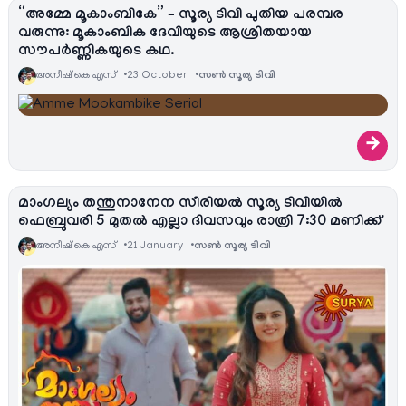
“അമ്മേ മൂകാംബികേ” – സൂര്യ ടിവി പുതിയ പരമ്പര
വരുന്നു: മൂകാംബിക ദേവിയുടെ ആശ്രിതയായ
സൗപർണ്ണികയുടെ കഥ.
അനീഷ്‌ കെ എസ്
23 October
സൺ സൂര്യ ടിവി
→
മാംഗല്യം തന്തുനാനേന സീരിയല്‍ സൂര്യ ടിവിയിൽ
ഫെബ്രുവരി 5 മുതൽ എല്ലാ ദിവസവും രാത്രി 7:30 മണിക്ക്
അനീഷ്‌ കെ എസ്
21 January
സൺ സൂര്യ ടിവി