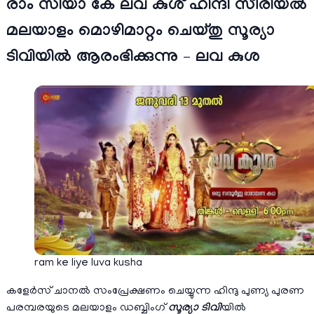
രാം സിയാ കേ ലവ കുശ് ഹിന്ദി സീരിയല്‍
മലയാളം മൊഴിമാറ്റം ചെയ്തു സൂര്യാ
ടിവിയില്‍ ആരംഭിക്കുന്നു – ലവ കുശ
ram ke liye luva kusha
കളേര്‍സ് ചാനല്‍ സംപ്രേക്ഷണം ചെയ്യുന്ന ഹിന്ദു പുണ്യ പുരണ
പരമ്പരയുടെ മലയാളം ഡബ്ബിംഗ്
സൂര്യാ ടിവി
യില്‍