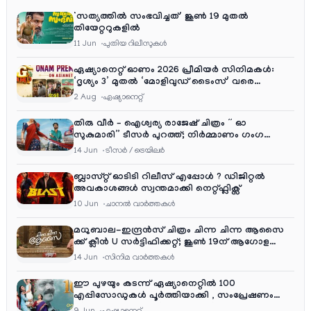
‘സത്യത്തിൽ സംഭവിച്ചത്’ ജൂൺ 19 മുതൽ
തിയേറ്ററുകളിൽ
11 Jun
പുതിയ റിലീസുകള്‍
ഏഷ്യാനെറ്റ് ഓണം 2026 പ്രീമിയർ സിനിമകൾ:
‘ദൃശ്യം 3’ മുതൽ ‘മോളിവുഡ് ടൈംസ്’ വരെ
ആഘോഷ വിരുന്ന്
2 Aug
ഏഷ്യാനെറ്റ്‌
തിരു വീർ – ഐശ്വര്യ രാജേഷ് ചിത്രം ” ഓ
സുകുമാരി” ടീസർ പുറത്ത്; നിർമ്മാണം ഗംഗ
എന്റർടൈൻമെന്റ്‌സ്
14 Jun
ടീസര്‍ / ട്രെയിലര്‍
ബ്ലാസ്റ്റ് ഓടിടി റിലീസ് എപ്പോൾ ? ഡിജിറ്റൽ
അവകാശങ്ങൾ സ്വന്തമാക്കി നെറ്റ്ഫ്ലിക്സ്
10 Jun
ചാനല്‍ വാര്‍ത്തകള്‍
മധുബാല-ഇന്ദ്രൻസ് ചിത്രം ചിന്ന ചിന്ന ആസൈ
ക്ക് ക്ലീൻ U സർട്ടിഫിക്കറ്റ്; ജൂൺ 19ന് ആഗോള
റിലീസ്
14 Jun
സിനിമ വാര്‍ത്തകള്‍
ഈ പുഴയും കടന്ന് ഏഷ്യാനെറ്റിൽ 100
എപ്പിസോഡുകൾ പൂർത്തിയാക്കി , സംപ്രേഷണം
തിങ്കൾ മുതൽ വെള്ളി വരെ രാത്രി 9:30 ന്