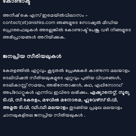
കോണ്ടാക്ട്
അനീഷ്‌ കെ എസ് ഇമെയില്‍വിലാസം –
contact(at)anishks.com ഞങ്ങളുടെ സോഷ്യല്‍ മീഡിയ
പ്രൊഫൈലുകള്‍ അല്ലെങ്കില്‍
കോണ്ടാക്ട്
പേജു വഴി നിങ്ങളുടെ
അഭിപ്രായങ്ങള്‍ അറിയിക്കുക.
ജനപ്രിയ സീരിയലുകള്‍
കേരളത്തിൽ ഏറ്റവും കൂടുതൽ പ്രേക്ഷകർ കാണുന്ന മലയാളം
ടെലിവിഷൻ സീരിയലുകളുടെ ഏറ്റവും പുതിയ വിവരങ്ങൾ,
ടെലികാസ്റ്റ് സമയം, അഭിനേതാക്കൾ, കഥ, എപ്പിസോഡ്
അപ്ഡേറ്റുകൾ എന്നിവ ഇവിടെ ലഭിക്കും.
ഏഷ്യാനെറ്റ്, സൂര്യ
ടി.വി, സീ കേരളം, മഴവിൽ മനോരമ, ഫ്ലവേഴ്സ് ടി.വി,
അമൃത ടി.വി, ഡി.ഡി മലയാളം
തുടങ്ങിയ പ്രമുഖ മലയാളം
ചാനലുകളിലെ ജനപ്രിയ സീരിയലുകൾ .