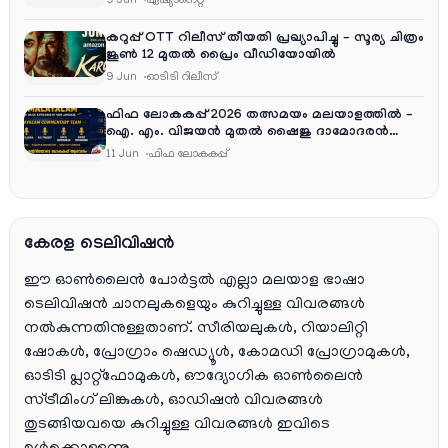
9 Jun
ഏഷ്യാനെറ്റ്‌
കറുപ്പ് OTT റിലീസ് തീയതി പ്രഖ്യാപിച്ചു – സൂര്യ ചിത്രം
ജൂൺ 12 മുതൽ പ്രൈം വീഡിയോയിൽ
9 Jun
ഓടിടി റിലീസ്
ഫിഫ ലോകകപ്പ് 2026 തത്സമയം മലയാളത്തിൽ –
ഐ. എം. വിജയൻ മുതൽ ഷൈജു ദാമോദരൻ
വരെ കമന്ററി സംഘത്തിൽ
11 Jun
ഫിഫ ലോകകപ്പ്
കേരള ടെലിവിഷൻ
ഈ ഓൺലൈൻ പോർട്ടൽ എല്ലാ മലയാള ഭാഷാ
ടെലിവിഷൻ ചാനലുകളെയും കുറിച്ചുള്ള വിവരങ്ങൾ
നൽകുന്നതിനുള്ളതാണ്. സീരിയലുകൾ, റിയാലിറ്റി
ഷോകൾ, പ്രോഗ്രാം ഷെഡ്യൂൾ, കോമഡി പ്രോഗ്രാമുകൾ,
ഓടിടി പ്ലാറ്റ്‌ഫോമുകൾ, ഔദ്യോഗിക ഓൺലൈൻ
സ്ട്രീമിംഗ് ലിങ്കുകൾ, ഓഡിഷൻ വിവരങ്ങൾ
തുടങ്ങിയവയെ കുറിച്ചുള്ള വിവരങ്ങൾ ഇവിടെ