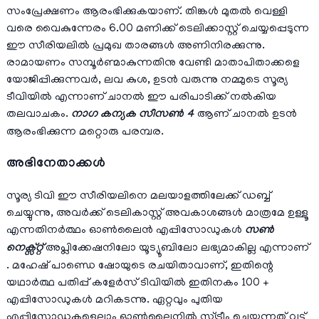
സംപ്രേക്ഷണം ആരംഭിക്കുകയാണ്. തിങ്കള്‍ മുതല്‍ വെള്ളി
വരെ വൈകുന്നേരം 6.00 മണിക്ക് ടെലിക്കാസ്റ്റ് ചെയ്യപ്പെടുന്ന
ഈ സീരിയലില്‍ പ്രമുഖ താരങ്ങള്‍ അണിനിരക്കുന്നു.
രാമായണം സമ്പൂര്‍ണ്മാകുന്നതിനു വേണ്ടി മാതാപിതാക്കളെ
യോജിപ്പിക്കുന്നവർ, ലവ കുശ, ഉടൻ വരുന്നു നമ്മുടെ സൂര്യ
ടീവിയിൽ എന്നാണ് ചാനല്‍ ഈ പരിപാടിക്ക് നല്‍കിയ
തലവാചകം.
നാഗ കന്യക സീസണ്‍ 4
ആണ് ചാനല്‍ ഉടന്‍
ആരംഭിക്കുന്ന മറ്റൊരു പരമ്പര.
അഭിനേതാക്കള്‍
സൂര്യ ടിവി ഈ സീരിയലിനെ മലയാളത്തിലേക്ക് ഡബ്ബ്
ചെയ്യുന്നു, അവർക്ക് ടെലികാസ്റ്റ് അവകാശങ്ങൾ മാത്രമേ ഉള്ളൂ
എന്നതിനർത്ഥം ഓൺലൈൻ എപ്പിസോഡുകൾ
സൺ
നെക്സ്റ്റ്
അപ്ലിക്കേഷനിലോ യൂട്യൂബിലോ ലഭ്യമാകില്ല എന്നാണ്
. മഹേഷ് പാണ്ഡെ ഷോയുടെ രചയിതാവാണ്, ഇതിന്റെ
യഥാർത്ഥ പതിപ്പ് കളേര്‍സ് ടിവിയിൽ ഇതിനകം 100 ​​+
എപ്പിസോഡുകൾ മറികടന്നു. ഏറ്റവും പുതിയ
എപ്പിസോഡുകളെല്ലാം ഓൺ‌ലൈനിൽ സ്ട്രീം ചെയ്യുന്നത് വൂട്ട്