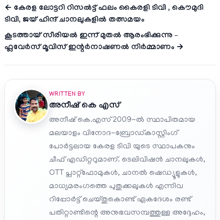
← കേരള ലോട്ടറി റിസൽട്ട് ഫലം കൈരളി ടിവി , കൌമുദി
ടിവി, ജയ്‌ ഹിന്ദ് ചാനലുകളില്‍ തത്സമയം
കൂടത്തായ് സീരിയൽ ഇന്ന് മുതല്‍ ആരംഭിക്കുന്നു –
ഫ്ലവേര്‍സ് മൂവിസ് ഇന്റര്‍നാഷണല്‍ നിര്‍മ്മാണം →
WRITTEN BY
അനീഷ്‌ കെ എസ്
അനീഷ് കെ.എസ് 2009-ൽ സ്ഥാപിതമായ
മലയാളം വിനോദ-ബ്രോഡ്കാസ്റ്റിംഗ്
പോർട്ടലായ കേരള ടിവി യുടെ സ്ഥാപകനും
ചീഫ് എഡിറ്ററുമാണ്. ടെലിവിഷൻ ചാനലുകൾ,
OTT പ്ലാറ്റ്‌ഫോമുകൾ, ചാനൽ ഷെഡ്യൂളുകൾ,
മാധ്യമരംഗത്തെ പുതുക്കലുകൾ എന്നിവ
റിപ്പോർട്ട് ചെയ്തുകൊണ്ട് ഏകദേശം രണ്ട്
പതിറ്റാണ്ടിന്റെ അനുഭവസമ്പത്തുള്ള അദ്ദേഹം,