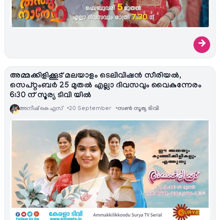
→
അമ്മക്കിളിക്കൂട് മലയാളം ടെലിവിഷന്‍ സീരിയല്‍,
സെപ്റ്റംബർ 25 മുതൽ എല്ലാ ദിവസവും വൈകുന്നേരം
6:30 ന് സൂര്യ ടിവി യിൽ
അനീഷ്‌ കെ എസ്
20 September
സൺ സൂര്യ ടിവി