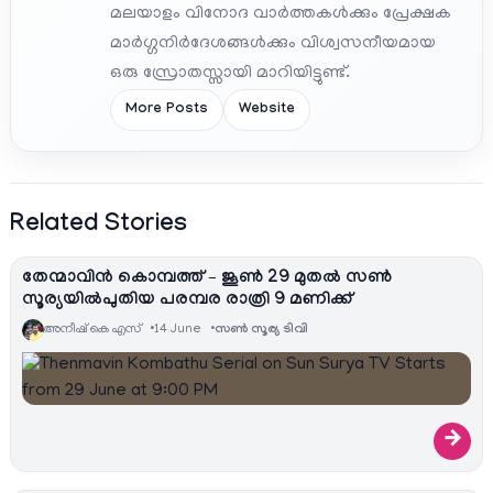
മലയാളം വിനോദ വാർത്തകൾക്കും പ്രേക്ഷക
മാർഗ്ഗനിർദേശങ്ങൾക്കും വിശ്വസനീയമായ
ഒരു സ്രോതസ്സായി മാറിയിട്ടുണ്ട്.
More Posts
Website
Related Stories
തേന്മാവിൻ കൊമ്പത്ത് – ജൂൺ 29 മുതൽ സൺ
സൂര്യയിൽപുതിയ പരമ്പര രാത്രി 9 മണിക്ക്
അനീഷ്‌ കെ എസ്
14 June
സൺ സൂര്യ ടിവി
→