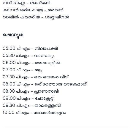
നവി ഭാംഗു – ലക്ഷ്മൺ
കാനൻ മൽഹോത്ര – ഭരതന്‍
അഖിൽ കതാരിയ – ശത്രുഘ്നന്‍
ഷെഡ്യൂള്‍
05.00 പി.എം – നിലാപക്ഷി
05.30 പി.എം – വാത്സല്യം
06.00 പി.എം – അലാവുദ്ദീൻ
07.00 പി.എം – ഭദ്ര
07.30 പി.എം – ഒരു ഭയങ്കര വീട്
08.00 പി.എം – ഒരിടത്തൊരു രാജകുമാരി
08.30 പി.എം – പ്രാണസഖി
09.00 പി.എം –
ചോക്ലേറ്റ്
09.30 പി.എം – താമരത്തുമ്പി
10.00 പി.എം – കഥകള്‍ക്കപ്പുറം