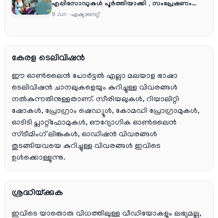
എപ്പിസോഡുകൾ പൂർത്തിയാക്കി , സംപ്രേഷണം
തിങ്കൾ മുതൽ വെള്ളി വരെ രാത്രി 9:30 ന്
9 Jun
ഏഷ്യാനെറ്റ്‌
കേരള ടെലിവിഷൻ
ഈ ഓൺലൈൻ പോർട്ടൽ എല്ലാ മലയാള ഭാഷാ
ടെലിവിഷൻ ചാനലുകളെയും കുറിച്ചുള്ള വിവരങ്ങൾ
നൽകുന്നതിനുള്ളതാണ്. സീരിയലുകൾ, റിയാലിറ്റി
ഷോകൾ, പ്രോഗ്രാം ഷെഡ്യൂൾ, കോമഡി പ്രോഗ്രാമുകൾ,
ഓടിടി പ്ലാറ്റ്‌ഫോമുകൾ, ഔദ്യോഗിക ഓൺലൈൻ
സ്ട്രീമിംഗ് ലിങ്കുകൾ, ഓഡിഷൻ വിവരങ്ങൾ
തുടങ്ങിയവയെ കുറിച്ചുള്ള വിവരങ്ങൾ ഇവിടെ
ഉൾക്കൊള്ളുന്നു.
ശ്രദ്ധിയ്ക്കുക
ഇവിടെ യാതൊരു വിധത്തിലുള്ള വീഡിയോകളും ലഭ്യമല്ല,