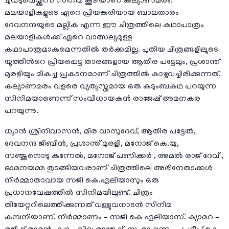
ചുവടുവെയ്ക്കുന്ന സിനിമ കൂടിയാണ് കല്യാണമരം.
മലയാളികളുടെ ഏറെ പ്രിയങ്കരിയായ ബാലതാരം
ദേവനന്ദയുടെ മല്ലിക എന്ന ഈ ചിത്രത്തിലെ കഥാപാത്രം
മലയാളികള്‍ക്ക് ഏറെ വാത്സല്യമുള്ള
കഥാപാത്രമാകുമെന്നതില്‍ തര്‍ക്കമില്ല. പുതിയ ചിത്രങ്ങളിലൂടെ
യൂത്തിന്‍റെ പ്രിയപ്പെട്ട താരങ്ങളായ ആതിര പട്ടേലും, പ്രശാന്ത്
മുരളിയും മികച്ച പ്രകടനമാണ് ചിത്രത്തില്‍ കാഴ്ചവച്ചിരിക്കുന്നത്.
കല്യാണമരം വളരെ വ്യത്യസ്തമായ ഒരു കുടുംബകഥ പറയുന്ന
സിനിമയാണെന്ന് സംവിധായകന്‍ രാജേഷ് അമനകര
പറയുന്നു.
ധ്യാന്‍ ശ്രീനിവാസന്‍, മീര വാസുദേവ്, ആതിര പട്ടേല്‍,
ദേവനന്ദ ജിബിന്‍, പ്രശാന്ത് മുരളി, മനോജ് കെ.യു,
സഞ്ജുനൊടു കുന്നേൽ, മനോജ് പണിക്കർ , അമൽ രാജ് ദേവ് ,
ഓമനയമ്മ തുടങ്ങിയവരാണ് ചിത്രത്തിലെ അഭിനേതാക്കൾ
നിർമ്മാതാവായ സജി കെ.ഏലിയാസും ഒരു
പ്രധാനവേഷത്തിൽ സിനിമയിലുണ്ട്. ചിത്രം
തിയേറ്ററിലെത്തിക്കുന്നത് വള്ളുവനാടൻ സിനിമ
കമ്പനിയാണ്. നിര്‍മ്മാണം – സജി കെ ഏലിയാസ്. ക്യാമറ –