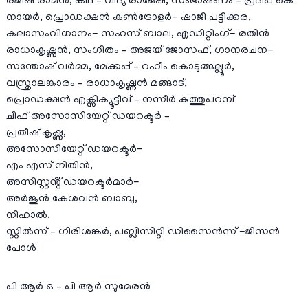
രജീഷ് രാമന്‍, കഥ – വിദ്യ രാജേഷ്, സംഭാഷണം – പ്രദീപ് കെ
നായര്‍, പ്രൊഡക്ഷന്‍ കണ്‍ട്രോളര്‍- ഷാജി പട്ടിക്കര,
കലാസംവിധാനം- സഹസ് ബാല, എഡിറ്റിംഗ്- രതിന്‍
രാധാകൃഷ്ണന്‍, സംഗീതം – അജയ് ജോസഫ്, ഗാനരചന-
സന്തോഷ് വര്‍മ്മ, മേക്കപ്പ് – റഹീം കൊടുങ്ങല്ലൂര്‍,
വസ്ത്രാലങ്കാരം – രാധാകൃഷ്ണന്‍ മങ്ങാട്,
പ്രൊഡക്ഷൻ എക്സിക്യൂട്ടീവ് – നസീർ കുത്തുപറമ്പ്
ചീഫ് അസോസിയേറ്റ് ഡയറക്ടർ –
പ്രതീഷ് കൃഷ്ണ,
അസോസിയേറ്റ് ഡയറക്ടർ-
എം എസ് നിതിൻ,
അസിസ്റ്റൻ്റ് ഡയറക്ടർമാർ-
അർജുൻ കേശവൻ ബാബു,
നിഹാൽ.
സ്റ്റില്‍സ് – ഗിരിശങ്കര്‍, പബ്ലിസിറ്റി ഡിസൈന്‍സ് -ജിസന്‍
പോള്‍
പി ആര്‍ ഒ – പി ആര്‍ സുമേരന്‍