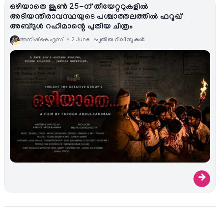
ഒഴിയാതെ ജൂൺ 25-ന് തീയേറ്ററുകളിൽ
അടിയന്തിരാവസ്ഥയുടെ പശ്ചാത്തലത്തിൽ ഫറൂഖ്
അബ്ദുൾ റഹിമാന്റെ പുതിയ ചിത്രം
അനീഷ്‌ കെ എസ്
12 June
പുതിയ റിലീസുകള്‍
→