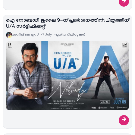
→
ഐ നോബഡി ജൂലൈ 9-ന് പ്രദർശനത്തിന്; ചിത്രത്തിന്
U/A സർട്ടിഫിക്കറ്റ്
അനീഷ്‌ കെ എസ്
7 July
പുതിയ റിലീസുകള്‍
→