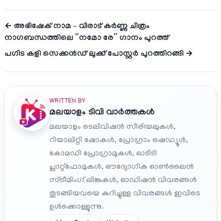
← അഭിഷേക് നാമ – വിരാട് കർണ്ണ ചിത്രം
നാഗബന്ധത്തിലെ “നമോ രേ” ഗാനം പുറത്ത്
പഗിട കളി സെക്കൻഡ് ലുക്ക് പോസ്റ്റർ പുറത്തിറങ്ങി →
WRITTEN BY
മലയാളം ടിവി വാര്‍ത്തകള്‍
മലയാളം ടെലിവിഷന്‍ സീരിയലുകൾ,
റിയാലിറ്റി ഷോകൾ, പ്രോഗ്രാം ഷെഡ്യൂൾ,
കോമഡി പ്രോഗ്രാമുകൾ, ഓടിടി
പ്ലാറ്റ്‌ഫോമുകൾ, ഔദ്യോഗിക ഓൺലൈൻ
സ്ട്രീമിംഗ് ലിങ്കുകൾ, ഓഡിഷൻ വിവരങ്ങൾ
തുടങ്ങിയവയെ കുറിച്ചുള്ള വിവരങ്ങൾ ഇവിടെ
ഉൾക്കൊള്ളുന്നു.