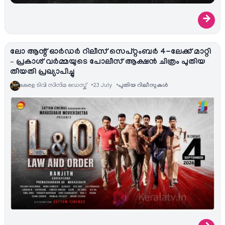
→
ലോ ആന്റ് ഓര്‍ഡർ റിലീസ് സെപ്റ്റംബർ 4-ലേക്ക് മാറ്റി
– പ്രകാശ് വർമ്മയുടെ പോലീസ് ആക്ഷൻ ചിത്രം പുതിയ
തീയതി പ്രഖ്യാപിച്ചു
കേരള ടിവി സിനിമ ഡെസ്ക്
23 July
പുതിയ റിലീസുകള്‍