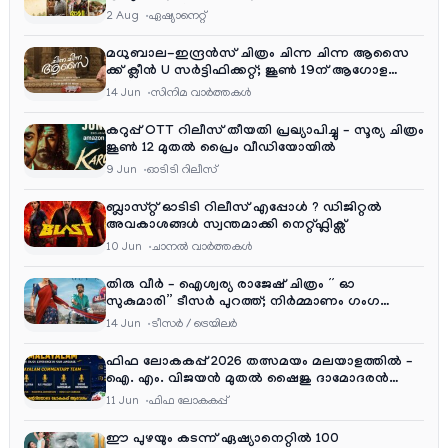
ആഘോഷ വിരുന്ന്
2 Aug
ഏഷ്യാനെറ്റ്‌
മധുബാല-ഇന്ദ്രൻസ് ചിത്രം ചിന്ന ചിന്ന ആസൈ
ക്ക് ക്ലീൻ U സർട്ടിഫിക്കറ്റ്; ജൂൺ 19ന് ആഗോള
റിലീസ്
14 Jun
സിനിമ വാര്‍ത്തകള്‍
കറുപ്പ് OTT റിലീസ് തീയതി പ്രഖ്യാപിച്ചു – സൂര്യ ചിത്രം
ജൂൺ 12 മുതൽ പ്രൈം വീഡിയോയിൽ
9 Jun
ഓടിടി റിലീസ്
ബ്ലാസ്റ്റ് ഓടിടി റിലീസ് എപ്പോൾ ? ഡിജിറ്റൽ
അവകാശങ്ങൾ സ്വന്തമാക്കി നെറ്റ്ഫ്ലിക്സ്
10 Jun
ചാനല്‍ വാര്‍ത്തകള്‍
തിരു വീർ – ഐശ്വര്യ രാജേഷ് ചിത്രം ” ഓ
സുകുമാരി” ടീസർ പുറത്ത്; നിർമ്മാണം ഗംഗ
എന്റർടൈൻമെന്റ്‌സ്
14 Jun
ടീസര്‍ / ട്രെയിലര്‍
ഫിഫ ലോകകപ്പ് 2026 തത്സമയം മലയാളത്തിൽ –
ഐ. എം. വിജയൻ മുതൽ ഷൈജു ദാമോദരൻ
വരെ കമന്ററി സംഘത്തിൽ
11 Jun
ഫിഫ ലോകകപ്പ്
ഈ പുഴയും കടന്ന് ഏഷ്യാനെറ്റിൽ 100