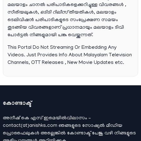
മലയാളം ചാനല്‍ പരിപാടികളെക്കുറിച്ചുള്ള വിവരങ്ങള്‍ ,
സീരിയലുകള്‍,
ഒടിടി റിലീസ്
തീയതികള്‍, മലയാളം
ടെലിവിഷന്‍ പരിപാടികളുടെ സംപ്രേക്ഷണ സമയം
തുടങ്ങിയ വിവരങ്ങളാണ് പ്രധാനമായും മലയാളം ടിവി
പോര്‍ട്ടല്‍ നിങ്ങളുമായി പങ്കു വെയ്ക്കുന്നത്.
This Portal Do Not Streaming Or Embedding Any
Videos. Just Provides Info About Malayalam Television
Channels, OTT Releases , New Movie Updates etc.
കോണ്ടാക്ട്
അനീഷ്‌ കെ എസ് ഇമെയില്‍വിലാസം –
contact(at)anishks.com ഞങ്ങളുടെ സോഷ്യല്‍ മീഡിയ
പ്രൊഫൈലുകള്‍ അല്ലെങ്കില്‍
കോണ്ടാക്ട്
പേജു വഴി നിങ്ങളുടെ
അഭിപ്രായങ്ങള്‍ അറിയിക്കുക.