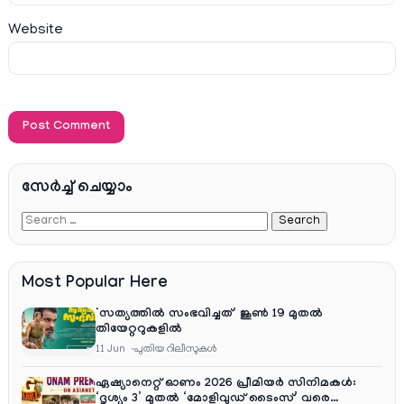
Website
സേര്‍ച്ച്‌ ചെയ്യാം
Most Popular Here
‘സത്യത്തിൽ സംഭവിച്ചത്’ ജൂൺ 19 മുതൽ
തിയേറ്ററുകളിൽ
11 Jun
പുതിയ റിലീസുകള്‍
ഏഷ്യാനെറ്റ് ഓണം 2026 പ്രീമിയർ സിനിമകൾ:
‘ദൃശ്യം 3’ മുതൽ ‘മോളിവുഡ് ടൈംസ്’ വരെ