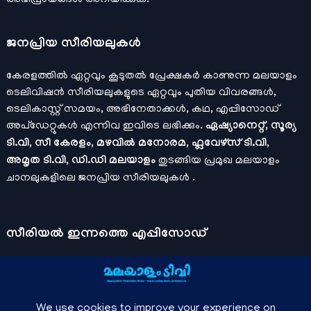
ജനപ്രിയ സീരിയലുകള്‍
കേരളത്തിൽ ഏറ്റവും കൂടുതൽ പ്രേക്ഷകർ കാണുന്ന മലയാളം
ടെലിവിഷൻ സീരിയലുകളുടെ ഏറ്റവും പുതിയ വിവരങ്ങൾ,
ടെലികാസ്റ്റ് സമയം, അഭിനേതാക്കൾ, കഥ, എപ്പിസോഡ്
അപ്ഡേറ്റുകൾ എന്നിവ ഇവിടെ ലഭിക്കും.
ഏഷ്യാനെറ്റ്, സൂര്യ
ടി.വി, സീ കേരളം, മഴവിൽ മനോരമ, ഫ്ലവേഴ്സ് ടി.വി,
അമൃത ടി.വി, ഡി.ഡി മലയാളം
തുടങ്ങിയ പ്രമുഖ മലയാളം
ചാനലുകളിലെ ജനപ്രിയ സീരിയലുകൾ .
സീരിയല്‍ ഇന്നത്തെ എപ്പിസോഡ്
ചാനലുകളുടെ ഔദ്യോഗിക മൊബൈല്‍ ആപ്പുകള്‍ , ഒഫിഷ്യല്‍
യൂട്യൂബ് ചാനല്‍ ഇവ ഉപയോഗപ്പെടുത്തി കഴിഞ്ഞുപോയ
വീഡിയോകള്‍ കാണാം.
ഡിസ്നി പ്ലസ് ഹോട്ട്സ്റ്റാര്‍
, സീ5 ,