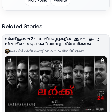
More Posts
Website
Related Stories
ലർക്ക് ജൂലൈ 24-ന് തിയേറ്ററുകളിലെത്തുന്നു, എം എ
നിഷാദ് രചനയും സംവിധാനവും നിർവഹിക്കുന്നു
കേരള ടിവി സിനിമ ഡെസ്ക്
24 July
പുതിയ റിലീസുകള്‍