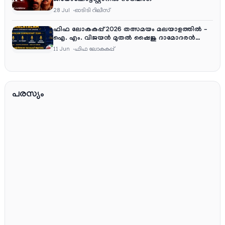
28 Jul
ഓടിടി റിലീസ്
ഫിഫ ലോകകപ്പ് 2026 തത്സമയം മലയാളത്തിൽ –
ഐ. എം. വിജയൻ മുതൽ ഷൈജു ദാമോദരൻ
വരെ കമന്ററി സംഘത്തിൽ
11 Jun
ഫിഫ ലോകകപ്പ്
പരസ്യം