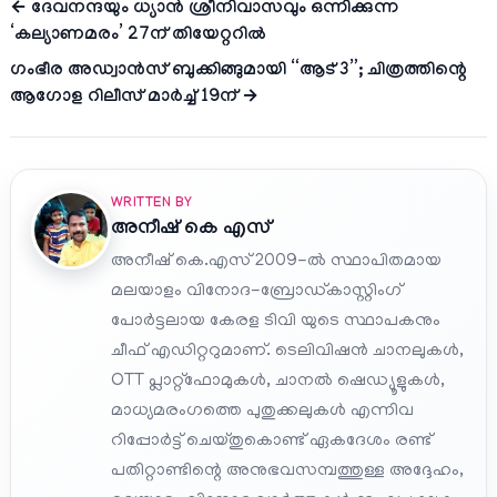
← ദേവനന്ദയും ധ്യാന്‍ ശ്രീനിവാസവും ഒന്നിക്കുന്ന
‘കല്യാണമരം’ 27ന് തിയേറ്ററിൽ
ഗംഭീര അഡ്വാൻസ് ബുക്കിങ്ങുമായി “ആട് 3”; ചിത്രത്തിന്റെ
ആഗോള റിലീസ് മാർച്ച് 19ന് →
WRITTEN BY
അനീഷ്‌ കെ എസ്
അനീഷ് കെ.എസ് 2009-ൽ സ്ഥാപിതമായ
മലയാളം വിനോദ-ബ്രോഡ്കാസ്റ്റിംഗ്
പോർട്ടലായ കേരള ടിവി യുടെ സ്ഥാപകനും
ചീഫ് എഡിറ്ററുമാണ്. ടെലിവിഷൻ ചാനലുകൾ,
OTT പ്ലാറ്റ്‌ഫോമുകൾ, ചാനൽ ഷെഡ്യൂളുകൾ,
മാധ്യമരംഗത്തെ പുതുക്കലുകൾ എന്നിവ
റിപ്പോർട്ട് ചെയ്തുകൊണ്ട് ഏകദേശം രണ്ട്
പതിറ്റാണ്ടിന്റെ അനുഭവസമ്പത്തുള്ള അദ്ദേഹം,