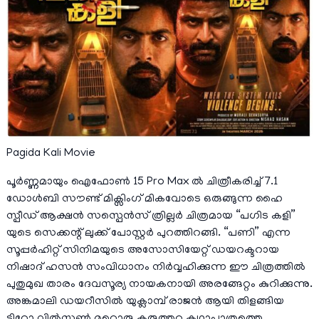
Pagida Kali Movie
പൂർണ്ണമായും ഐഫോൺ 15 Pro Max ൽ ചിത്രീകരിച്ച് 7.1
ഡോൾബി സൗണ്ട് മിക്സിംഗ് മികവോടെ ഒരുങ്ങുന്ന ഹൈ
സ്പീഡ് ആക്ഷൻ സസ്പെൻസ് ത്രില്ലർ ചിത്രമായ “പഗിട കളി”
യുടെ സെക്കന്റ്‌ ലുക്ക് പോസ്റ്റർ പുറത്തിറങ്ങി. “പണി” എന്ന
സൂപ്പർഹിറ്റ് സിനിമയുടെ അസോസിയേറ്റ് ഡയറക്ടറായ
നിഷാദ് ഹസൻ സംവിധാനം നിർവ്വഹിക്കുന്ന ഈ ചിത്രത്തിൽ
പുതുമുഖ താരം ദേവസൂര്യ നായകനായി അരങ്ങേറ്റം കുറിക്കുന്നു.
അങ്കമാലി ഡയറീസിൽ യുക്ലാമ്പ് രാജൻ ആയി തിളങ്ങിയ