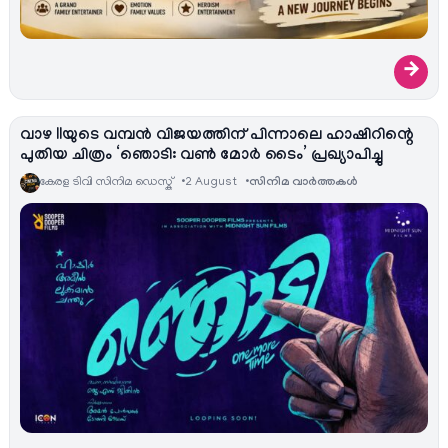
→
വാഴ IIയുടെ വമ്പൻ വിജയത്തിന് പിന്നാലെ ഹാഷിറിന്റെ
പുതിയ ചിത്രം ‘ഞൊടി: വൺ മോർ ടൈം’ പ്രഖ്യാപിച്ചു
കേരള ടിവി സിനിമ ഡെസ്ക്
2 August
സിനിമ വാര്‍ത്തകള്‍