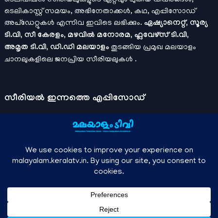
ടെലികാസ്റ്റ് സമയം, അഭിനേതാക്കൾ, കഥ, എപ്പിസോഡ്
അപ്ഡേറ്റുകൾ എന്നിവ ഇവിടെ ലഭിക്കും.
ഏഷ്യാനെറ്റ്, സൂര്യ
ടി.വി, സീ കേരളം, മഴവിൽ മനോരമ, ഫ്ലവേഴ്സ് ടി.വി,
അമൃത ടി.വി, ഡി.ഡി മലയാളം
തുടങ്ങിയ പ്രമുഖ മലയാളം
ചാനലുകളിലെ ജനപ്രിയ സീരിയലുകൾ .
സീരിയല്‍ ഇന്നത്തെ എപ്പിസോഡ്
ചാനലുകളുടെ ഔദ്യോഗിക മൊബൈല്‍ ആപ്പുകള്‍ , ഒഫിഷ്യല്‍
യൂട്യൂബ് ചാനല്‍ ഇവ ഉപയോഗപ്പെടുത്തി കഴിഞ്ഞുപോയ
വീഡിയോകള്‍ കാണാം.
ഡിസ്നി പ്ലസ് ഹോട്ട്സ്റ്റാര്‍
, സീ5 ,
മനോരമ മാക്സ് , സണ്‍ നെക്സ്റ്റ്, സോണി ലിവ് , നെറ്റ് ഫ്ലിക്സ്
തുടങ്ങിയ ഒടിടി ആപ്പുകള്‍ വഴിയുള്ള സിനിമ ഓണ്‍ലൈന്‍
സ്ട്രീമിംഗ് വിവരങ്ങള്‍
മലയാളം ടിവി - എല്ലാ മലയാളം സീരിയലുകള്‍ , ഓടിടി റിലീസുകള്‍ ,
↑