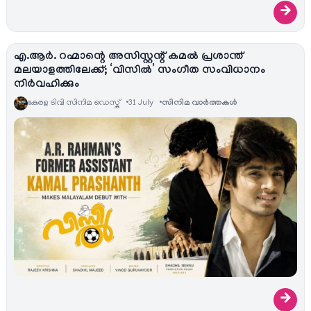
→
എ.ആർ. റഹ്മാന്റെ അസിസ്റ്റന്റ് കമൽ പ്രശാന്ത്
മലയാളത്തിലേക്ക്; ‘വിസിൽ’ സംഗീത സംവിധാനം
നിർവഹിക്കും
കേരള ടിവി സിനിമ ഡെസ്ക്
31 July
സിനിമ വാര്‍ത്തകള്‍
→