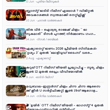
11 Jun
പുതിയ റിലീസുകള്‍
ബ്ലാസ്റ്റ് ഓടിടി റിലീസ് എപ്പോൾ ? ഡിജിറ്റൽ
അവകാശങ്ങൾ സ്വന്തമാക്കി നെറ്റ്ഫ്ലിക്സ്
10 Jun
ചാനല്‍ വാര്‍ത്തകള്‍
തിരു വീർ – ഐശ്വര്യ രാജേഷ് ചിത്രം ” ഓ
സുകുമാരി” ടീസർ പുറത്ത്; നിർമ്മാണം ഗംഗ
എന്റർടൈൻമെന്റ്‌സ്
14 Jun
ടീസര്‍ / ട്രെയിലര്‍
ഏഷ്യാനെറ്റ് ഓണം 2026 പ്രീമിയർ സിനിമകൾ:
‘ദൃശ്യം 3’ മുതൽ ‘മോളിവുഡ് ടൈംസ്’ വരെ
ആഘോഷ വിരുന്ന്
2 Aug
ഏഷ്യാനെറ്റ്‌
കറുപ്പ് OTT റിലീസ് തീയതി പ്രഖ്യാപിച്ചു – സൂര്യ ചിത്രം
ജൂൺ 12 മുതൽ പ്രൈം വീഡിയോയിൽ
9 Jun
ഓടിടി റിലീസ്
മധുബാല-ഇന്ദ്രൻസ് ചിത്രം ചിന്ന ചിന്ന ആസൈ
ക്ക് ക്ലീൻ U സർട്ടിഫിക്കറ്റ്; ജൂൺ 19ന് ആഗോള
റിലീസ്
14 Jun
സിനിമ വാര്‍ത്തകള്‍
🎬 ‘ഉയിർ’ OTT റിലീസ് തീയതി – ഓഗസ്റ്റ് 4 മുതൽ
ജിയോഹോട്ട്സ്റ്റാറിൽ സ്ട്രീമിംഗ്