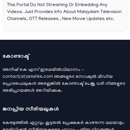
This Portal Do Not Streaming Or Embedding Any
Videos. Just Provides Info About Malayalam Television
Channels, OTT Releases , New Movie Updates etc.
കോണ്ടാക്ട്
അനീഷ്‌ കെ എസ് ഇമെയില്‍വിലാസം –
contact(at)anishks.com ഞങ്ങളുടെ സോഷ്യല്‍ മീഡിയ
പ്രൊഫൈലുകള്‍ അല്ലെങ്കില്‍
കോണ്ടാക്ട്
പേജു വഴി നിങ്ങളുടെ
അഭിപ്രായങ്ങള്‍ അറിയിക്കുക.
ജനപ്രിയ സീരിയലുകള്‍
കേരളത്തിൽ ഏറ്റവും കൂടുതൽ പ്രേക്ഷകർ കാണുന്ന മലയാളം
ടെലിവിഷൻ സീരിയലുകളുടെ ഏറ്റവും പുതിയ വിവരങ്ങൾ,