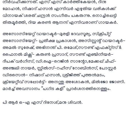
നിർവഹിക്കുന്നത്. എസ് എസ് കാർത്തികേയൻ, ദിനു
മോഹൻ, നിഷാദ് ഹസൻ എന്നിവർ എഴുതിയ വരികൾക്ക്
വിനായക് ശരത് ചന്ദ്രൻ സംഗീതം പകരുന്നു. നൊച്ചിപ്പെട്ടി
തിരുമൂർത്തി, ദിയ കരൺ ആനന്ദ് എന്നിവരാണ് ഗായകർ.
അസോസിയേറ്റ് ഡയറക്ടർ-മുരളി ദേവസൂര്യ, സ്ക്രിപ്റ്റ്
അസോസിയേറ്റ്- പ്രതീക്ഷ പ്രകാശൻ, അസിസ്റ്റന്റ് ഡയറക്ടർ-
അമൽ സുരേഷ്, അഭിനന്ത് പി. രമേശ്,സൗണ്ട് എഫക്റ്റ്സ് &
ഫൈനൽ മിക്സ്- കരുൺ പ്രസാദ്, സൗണ്ട് എഞ്ചിനീയർ-
ദീപക് വർഗീസ്, ഡി.ഐ-റെജിൻ സാന്റോ,മേക്കപ്പ് ചീഫ്-
അഞ്ജലി നായർ, സ്റ്റിൽസ്-റഹീസ് റോബിൻസ്, പോസ്റ്റർ
ഡിസൈൻ- നിഷാദ് ഹസൻ, ശ്രീജിത്ത് പുത്തൻമടം,
ക്രിയേറ്റീവ് സപ്പോർട്ട്- അനന്തു അശോകൻ, മിൽജോ ജോണി.
മാർച്ച് അവസാനം “പഗിട കളി” പ്രദർശനത്തിനെത്തും.
പി ആർ ഒ-എ എസ് ദിനേശ്,മനു ശിവൻ.