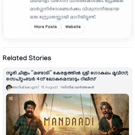
മലയാളം വിനോദ വാർത്തകൾക്കും പ്രേക്ഷക
മാർഗ്ഗനിർദേശങ്ങൾക്കും വിശ്വസനീയമായ
ഒരു സ്രോതസ്സായി മാറിയിട്ടുണ്ട്.
More Posts
Website
Related Stories
സൂരി ചിത്രം “മണ്ടാടി” കേരളത്തിൽ ശ്രീ ഗോകുലം മൂവീസ്;
സെപ്റ്റംബർ 4ന് ലോകമെമ്പാടും റിലീസ്
അനീഷ്‌ കെ എസ്
5 August
സിനിമ വാര്‍ത്തകള്‍