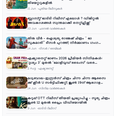
തിയേറ്ററുകളിൽ
11 Jun
പുതിയ റിലീസുകള്‍
ബ്ലാസ്റ്റ് ഓടിടി റിലീസ് എപ്പോൾ ? ഡിജിറ്റൽ
അവകാശങ്ങൾ സ്വന്തമാക്കി നെറ്റ്ഫ്ലിക്സ്
10 Jun
ചാനല്‍ വാര്‍ത്തകള്‍
തിരു വീർ – ഐശ്വര്യ രാജേഷ് ചിത്രം ” ഓ
സുകുമാരി” ടീസർ പുറത്ത്; നിർമ്മാണം ഗംഗ
എന്റർടൈൻമെന്റ്‌സ്
14 Jun
ടീസര്‍ / ട്രെയിലര്‍
ഏഷ്യാനെറ്റ് ഓണം 2026 പ്രീമിയർ സിനിമകൾ:
‘ദൃശ്യം 3’ മുതൽ ‘മോളിവുഡ് ടൈംസ്’ വരെ
ആഘോഷ വിരുന്ന്
2 Aug
ഏഷ്യാനെറ്റ്‌
മധുബാല-ഇന്ദ്രൻസ് ചിത്രം ചിന്ന ചിന്ന ആസൈ
ക്ക് ക്ലീൻ U സർട്ടിഫിക്കറ്റ്; ജൂൺ 19ന് ആഗോള
റിലീസ്
14 Jun
സിനിമ വാര്‍ത്തകള്‍
കറുപ്പ് OTT റിലീസ് തീയതി പ്രഖ്യാപിച്ചു – സൂര്യ ചിത്രം
ജൂൺ 12 മുതൽ പ്രൈം വീഡിയോയിൽ
9 Jun
ഓടിടി റിലീസ്