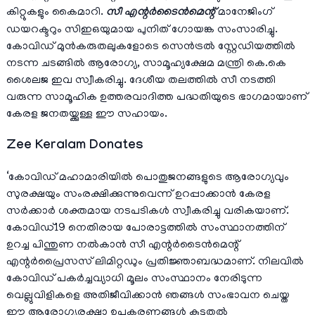
കിറ്റുകളും കൈമാറി.
സീ എന്റര്‍ടൈന്‍മെന്റ്
മാനേജിംഗ്
ഡയറക്ടറും സിഇഒയുമായ പുനിത് ഗോയങ്ക സംസാരിച്ചു.
കോവിഡ് മുന്‍കരുതലുകളോടെ സെന്‍ട്രല്‍ സ്റ്റേഡിയത്തില്‍
നടന്ന ചടങ്ങില്‍ ആരോഗ്യ, സാമൂഹ്യക്ഷേമ മന്ത്രി കെ.കെ
ശൈലജ ഇവ സ്വീകരിച്ചു. ദേശീയ തലത്തില്‍ സീ നടത്തി
വരുന്ന സാമൂഹിക ഉത്തരവാദിത്ത പദ്ധതിയുടെ ഭാഗമായാണ്
കേരള ജനതയ്ക്കുള്ള ഈ സഹായം.
Zee Keralam Donates
‘കോവിഡ് മഹാമാരിയില്‍ പൊതുജനങ്ങളുടെ ആരോഗ്യവും
സുരക്ഷയും സംരക്ഷിക്കുന്നുവെന്ന് ഉറപ്പാക്കാന്‍ കേരള
സര്‍ക്കാര്‍ ശക്തമായ നടപടികള്‍ സ്വീകരിച്ചു വരികയാണ്.
കോവിഡ്19 നെതിരായ പോരാട്ടത്തില്‍ സംസ്ഥാനത്തിന്
ഉറച്ച പിന്തുണ നല്‍കാന്‍ സീ എന്റര്‍ടൈന്‍മെന്റ്
എന്റര്‍പ്രൈസസ് ലിമിറ്റഡും പ്രതിജ്ഞാബദ്ധമാണ്. നിലവില്‍
കോവിഡ് പകര്‍ച്ചവ്യാധി മൂലം സംസ്ഥാനം നേരിടുന്ന
വെല്ലുവിളികളെ അതിജീവിക്കാന്‍ ഞങ്ങള്‍ സംഭാവന ചെയ്ത
ഈ ആരോഗ്യരക്ഷാ ഉപകരണങ്ങള്‍ കൂടുതല്‍