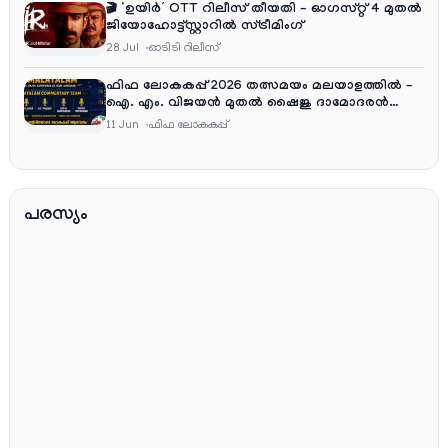
🎬 ‘ഉയിർ’ OTT റിലീസ് തീയതി – ഓഗസ്റ്റ് 4 മുതൽ
ജിയോഹോട്ട്സ്റ്റാറിൽ സ്ട്രീമിംഗ്
28 Jul
ഓടിടി റിലീസ്
ഫിഫ ലോകകപ്പ് 2026 തത്സമയം മലയാളത്തിൽ –
ഐ. എം. വിജയൻ മുതൽ ഷൈജു ദാമോദരൻ
വരെ കമന്ററി സംഘത്തിൽ
11 Jun
ഫിഫ ലോകകപ്പ്
പരസ്യം