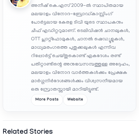
അനീഷ് കെ.എസ് 2009-ൽ സ്ഥാപിതമായ
മലയാളം വിനോദ-ബ്രോഡ്കാസ്റ്റിംഗ്
പോർട്ടലായ കേരള ടിവി യുടെ സ്ഥാപകനും
ചീഫ് എഡിറ്ററുമാണ്. ടെലിവിഷൻ ചാനലുകൾ,
OTT പ്ലാറ്റ്‌ഫോമുകൾ, ചാനൽ ഷെഡ്യൂളുകൾ,
മാധ്യമരംഗത്തെ പുതുക്കലുകൾ എന്നിവ
റിപ്പോർട്ട് ചെയ്തുകൊണ്ട് ഏകദേശം രണ്ട്
പതിറ്റാണ്ടിന്റെ അനുഭവസമ്പത്തുള്ള അദ്ദേഹം,
മലയാളം വിനോദ വാർത്തകൾക്കും പ്രേക്ഷക
മാർഗ്ഗനിർദേശങ്ങൾക്കും വിശ്വസനീയമായ
ഒരു സ്രോതസ്സായി മാറിയിട്ടുണ്ട്.
More Posts
Website
Related Stories