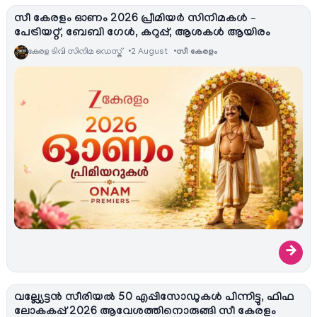
സീ കേരളം ഓണം 2026 പ്രീമിയർ സിനിമകൾ –
പേട്രിയറ്റ്, ബേബി ഗേൾ, കറുപ്പ്, ആശകൾ ആയിരം
കേരള ടിവി സിനിമ ഡെസ്ക്
2 August
സീ കേരളം
→
വല്ല്യേട്ടൻ സീരിയല്‍ 50 എപ്പിസോഡുകൾ പിന്നിട്ടു, ഫിഫ
ലോകകപ്പ് 2026 ആവേശത്തിനൊരുങ്ങി സീ കേരളം