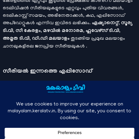
കേരളത്തിൽ ഏറ്റവും കൂടുതൽ പ്രേക്ഷകർ കാണുന്ന മലയാളം
ടെലിവിഷൻ സീരിയലുകളുടെ ഏറ്റവും പുതിയ വിവരങ്ങൾ,
ടെലികാസ്റ്റ് സമയം, അഭിനേതാക്കൾ, കഥ, എപ്പിസോഡ്
അപ്ഡേറ്റുകൾ എന്നിവ ഇവിടെ ലഭിക്കും.
ഏഷ്യാനെറ്റ്, സൂര്യ
ടി.വി, സീ കേരളം, മഴവിൽ മനോരമ, ഫ്ലവേഴ്സ് ടി.വി,
അമൃത ടി.വി, ഡി.ഡി മലയാളം
തുടങ്ങിയ പ്രമുഖ മലയാളം
ചാനലുകളിലെ ജനപ്രിയ സീരിയലുകൾ .
സീരിയല്‍ ഇന്നത്തെ എപ്പിസോഡ്
ചാനലുകളുടെ ഔദ്യോഗിക മൊബൈല്‍ ആപ്പുകള്‍ , ഒഫിഷ്യല്‍
യൂട്യൂബ് ചാനല്‍ ഇവ ഉപയോഗപ്പെടുത്തി കഴിഞ്ഞുപോയ
വീഡിയോകള്‍ കാണാം.
ഡിസ്നി പ്ലസ് ഹോട്ട്സ്റ്റാര്‍
, സീ5 ,
മനോരമ മാക്സ് , സണ്‍ നെക്സ്റ്റ്, സോണി ലിവ് , നെറ്റ് ഫ്ലിക്സ്
തുടങ്ങിയ ഒടിടി ആപ്പുകള്‍ വഴിയുള്ള സിനിമ ഓണ്‍ലൈന്‍
സ്ട്രീമിംഗ് വിവരങ്ങള്‍