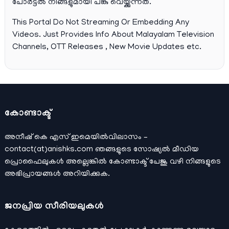
പോര്‍ട്ടല്‍ നിങ്ങളുമായി പങ്കു വെയ്ക്കുന്നത്.
This Portal Do Not Streaming Or Embedding Any
Videos. Just Provides Info About Malayalam Television
Channels, OTT Releases , New Movie Updates etc.
കോണ്ടാക്ട്
അനീഷ്‌ കെ എസ് ഇമെയില്‍വിലാസം –
contact(at)anishks.com ഞങ്ങളുടെ സോഷ്യല്‍ മീഡിയ
പ്രൊഫൈലുകള്‍ അല്ലെങ്കില്‍
കോണ്ടാക്ട്
പേജു വഴി നിങ്ങളുടെ
അഭിപ്രായങ്ങള്‍ അറിയിക്കുക.
ജനപ്രിയ സീരിയലുകള്‍