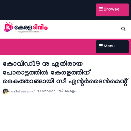
☰ Browse
☰ Menu
കോവിഡ്19 നു എതിരായ
പോരാട്ടത്തില്‍ കേരളത്തിന്
കൈത്താങ്ങായി സീ എന്റര്‍ടൈന്‍മെന്റ്
1 October
സീ കേരളം
അനീഷ്‌ കെ എസ്