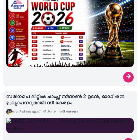
→
സരിഗമപ ലിറ്റിൽ ചാംപ്സ് സീസൺ 2 ഉടൻ, ഓഡിഷൻ
പ്രഖ്യാപനവുമായി സീ കേരളം
അനീഷ്‌ കെ എസ്
9 June
സീ കേരളം