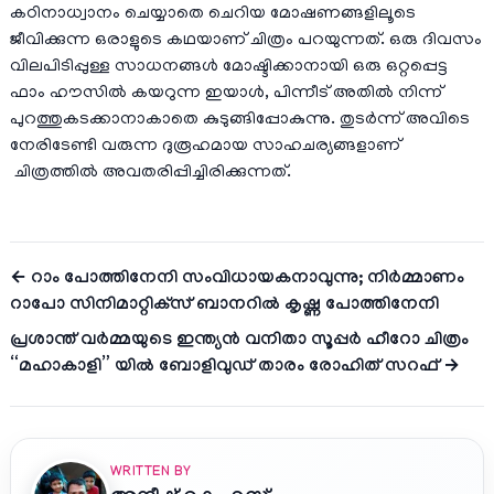
കഠിനാധ്വാനം ചെയ്യാതെ ചെറിയ മോഷണങ്ങളിലൂടെ
ജീവിക്കുന്ന ഒരാളുടെ കഥയാണ് ചിത്രം പറയുന്നത്. ഒരു ദിവസം
വിലപിടിപ്പുള്ള സാധനങ്ങൾ മോഷ്ടിക്കാനായി ഒരു ഒറ്റപ്പെട്ട
ഫാം ഹൗസിൽ കയറുന്ന ഇയാൾ, പിന്നീട് അതിൽ നിന്ന്
പുറത്തുകടക്കാനാകാതെ കുടുങ്ങിപ്പോകുന്നു. തുടർന്ന് അവിടെ
നേരിടേണ്ടി വരുന്ന ദുരൂഹമായ സാഹചര്യങ്ങളാണ്
ചിത്രത്തിൽ അവതരിപ്പിച്ചിരിക്കുന്നത്.
← റാം പോത്തിനേനി സംവിധായകനാവുന്നു; നിർമ്മാണം
റാപോ സിനിമാറ്റിക്‌സ് ബാനറിൽ കൃഷ്ണ പോത്തിനേനി
പ്രശാന്ത് വർമ്മയുടെ ഇന്ത്യൻ വനിതാ സൂപ്പർ ഹീറോ ചിത്രം
“മഹാകാളി” യിൽ ബോളിവുഡ് താരം രോഹിത് സറഫ് →
WRITTEN BY