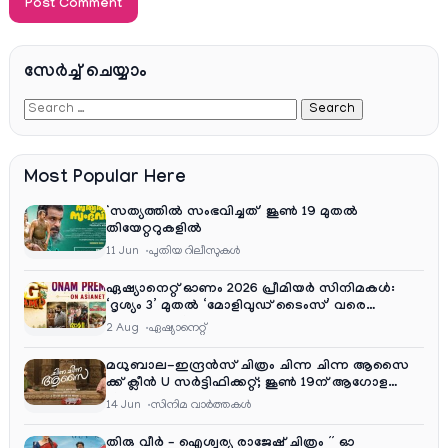
സേര്‍ച്ച്‌ ചെയ്യാം
Most Popular Here
‘സത്യത്തിൽ സംഭവിച്ചത്’ ജൂൺ 19 മുതൽ
തിയേറ്ററുകളിൽ
11 Jun
പുതിയ റിലീസുകള്‍
ഏഷ്യാനെറ്റ് ഓണം 2026 പ്രീമിയർ സിനിമകൾ:
‘ദൃശ്യം 3’ മുതൽ ‘മോളിവുഡ് ടൈംസ്’ വരെ
ആഘോഷ വിരുന്ന്
2 Aug
ഏഷ്യാനെറ്റ്‌
മധുബാല-ഇന്ദ്രൻസ് ചിത്രം ചിന്ന ചിന്ന ആസൈ
ക്ക് ക്ലീൻ U സർട്ടിഫിക്കറ്റ്; ജൂൺ 19ന് ആഗോള
റിലീസ്
14 Jun
സിനിമ വാര്‍ത്തകള്‍
തിരു വീർ – ഐശ്വര്യ രാജേഷ് ചിത്രം ” ഓ