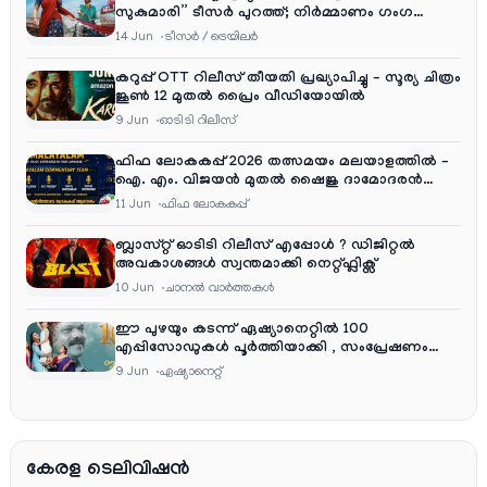
സുകുമാരി” ടീസർ പുറത്ത്; നിർമ്മാണം ഗംഗ
എന്റർടൈൻമെന്റ്‌സ്
14 Jun
ടീസര്‍ / ട്രെയിലര്‍
കറുപ്പ് OTT റിലീസ് തീയതി പ്രഖ്യാപിച്ചു – സൂര്യ ചിത്രം
ജൂൺ 12 മുതൽ പ്രൈം വീഡിയോയിൽ
9 Jun
ഓടിടി റിലീസ്
ഫിഫ ലോകകപ്പ് 2026 തത്സമയം മലയാളത്തിൽ –
ഐ. എം. വിജയൻ മുതൽ ഷൈജു ദാമോദരൻ
വരെ കമന്ററി സംഘത്തിൽ
11 Jun
ഫിഫ ലോകകപ്പ്
ബ്ലാസ്റ്റ് ഓടിടി റിലീസ് എപ്പോൾ ? ഡിജിറ്റൽ
അവകാശങ്ങൾ സ്വന്തമാക്കി നെറ്റ്ഫ്ലിക്സ്
10 Jun
ചാനല്‍ വാര്‍ത്തകള്‍
ഈ പുഴയും കടന്ന് ഏഷ്യാനെറ്റിൽ 100
എപ്പിസോഡുകൾ പൂർത്തിയാക്കി , സംപ്രേഷണം
തിങ്കൾ മുതൽ വെള്ളി വരെ രാത്രി 9:30 ന്
9 Jun
ഏഷ്യാനെറ്റ്‌
കേരള ടെലിവിഷൻ