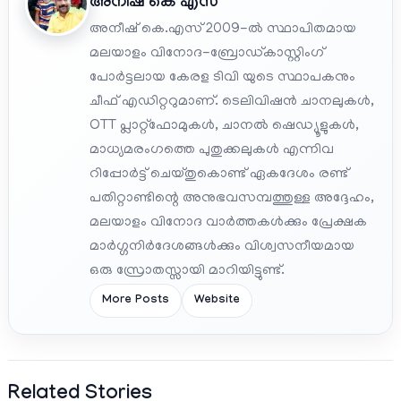
അനീഷ്‌ കെ എസ്
അനീഷ് കെ.എസ് 2009-ൽ സ്ഥാപിതമായ
മലയാളം വിനോദ-ബ്രോഡ്കാസ്റ്റിംഗ്
പോർട്ടലായ കേരള ടിവി യുടെ സ്ഥാപകനും
ചീഫ് എഡിറ്ററുമാണ്. ടെലിവിഷൻ ചാനലുകൾ,
OTT പ്ലാറ്റ്‌ഫോമുകൾ, ചാനൽ ഷെഡ്യൂളുകൾ,
മാധ്യമരംഗത്തെ പുതുക്കലുകൾ എന്നിവ
റിപ്പോർട്ട് ചെയ്തുകൊണ്ട് ഏകദേശം രണ്ട്
പതിറ്റാണ്ടിന്റെ അനുഭവസമ്പത്തുള്ള അദ്ദേഹം,
മലയാളം വിനോദ വാർത്തകൾക്കും പ്രേക്ഷക
മാർഗ്ഗനിർദേശങ്ങൾക്കും വിശ്വസനീയമായ
ഒരു സ്രോതസ്സായി മാറിയിട്ടുണ്ട്.
More Posts
Website
Related Stories