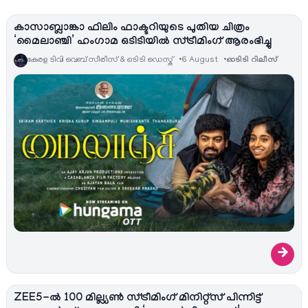
കാസാബ്ലാങ്കാ ഫിലിം ഫാക്ടറിയുടെ പുതിയ ചിത്രം
‘മൈലാഞ്ചി’ ഹംഗാമ ഒടിടിയിൽ സ്ട്രീമിംഗ് ആരംഭിച്ചു
കേരള ടിവി വെബ് സീരീസ് & ഒടിടി ഡെസ്ക്
6 August
ഓടിടി റിലീസ്
→
ZEE5-ൽ 100 മില്ല്യൺ സ്ട്രീമിംഗ് മിനിറ്റ്സ് പിന്നിട്ട്