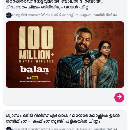
റെക്കോർഡ് നേട്ടവുമായി ‘ബാലൻ ദി ബോയ്’;
ചിദംബരം ചിത്രം ഒടിടിയിലും വമ്പൻ ഹിറ്റ്
കേരള ടിവി വെബ് സീരീസ് & ഒടിടി ഡെസ്ക്
5 August
ഓടിടി റിലീസ്
→
ശ്വാസം ഒടിടി റിലീസ് എപ്പോൾ? മനോരമമാക്സിൽ ഉടൻ
സ്ട്രീമിംഗ് – ‘കംമിംഗ് സൂൺ’ പട്ടികയിൽ ചിത്രം
കേരള ടിവി വെബ് സീരീസ് & ഒടിടി ഡെസ്ക്
4 August
ഓടിടി റിലീസ്