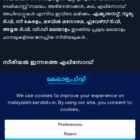
ടെലികാസ്റ്റ് സമയം, അഭിനേതാക്കൾ, കഥ, എപ്പിസോഡ്
അപ്ഡേറ്റുകൾ എന്നിവ ഇവിടെ ലഭിക്കും.
ഏഷ്യാനെറ്റ്, സൂര്യ
ടി.വി, സീ കേരളം, മഴവിൽ മനോരമ, ഫ്ലവേഴ്സ് ടി.വി,
അമൃത ടി.വി, ഡി.ഡി മലയാളം
തുടങ്ങിയ പ്രമുഖ മലയാളം
ചാനലുകളിലെ ജനപ്രിയ സീരിയലുകൾ .
സീരിയല്‍ ഇന്നത്തെ എപ്പിസോഡ്
ചാനലുകളുടെ ഔദ്യോഗിക മൊബൈല്‍ ആപ്പുകള്‍ , ഒഫിഷ്യല്‍
യൂട്യൂബ് ചാനല്‍ ഇവ ഉപയോഗപ്പെടുത്തി കഴിഞ്ഞുപോയ
വീഡിയോകള്‍ കാണാം.
ഡിസ്നി പ്ലസ് ഹോട്ട്സ്റ്റാര്‍
, സീ5 ,
മനോരമ മാക്സ് , സണ്‍ നെക്സ്റ്റ്, സോണി ലിവ് , നെറ്റ് ഫ്ലിക്സ്
തുടങ്ങിയ ഒടിടി ആപ്പുകള്‍ വഴിയുള്ള സിനിമ ഓണ്‍ലൈന്‍
സ്ട്രീമിംഗ് വിവരങ്ങള്‍
മലയാളം ടിവി - എല്ലാ മലയാളം സീരിയലുകള്‍ , ഓടിടി റിലീസുകള്‍ ,
↑
Owned and managed by Anish KS