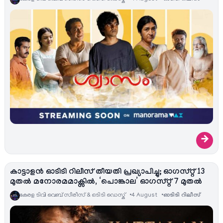
→
കാട്ടാളൻ ഓടിടി റിലീസ് തീയതി പ്രഖ്യാപിച്ചു; ഓഗസ്റ്റ് 13
മുതൽ മനോരമമാക്സിൽ, ‘പൊങ്കാല’ ഓഗസ്റ്റ് 7 മുതൽ
കേരള ടിവി വെബ് സീരീസ് & ഒടിടി ഡെസ്ക്
4 August
ഓടിടി റിലീസ്