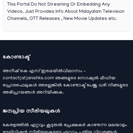
This Portal Do Not Streaming Or Embedding Any
Videos. Just Provides Info About Malayalam Television
Channels, OTT Releases , New Movie Updates etc.
കോണ്ടാക്ട്
അനീഷ്‌ കെ എസ് ഇമെയില്‍വിലാസം –
contact(at)anishks.com ഞങ്ങളുടെ സോഷ്യല്‍ മീഡിയ
പ്രൊഫൈലുകള്‍ അല്ലെങ്കില്‍
കോണ്ടാക്ട്
പേജു വഴി നിങ്ങളുടെ
അഭിപ്രായങ്ങള്‍ അറിയിക്കുക.
ജനപ്രിയ സീരിയലുകള്‍
കേരളത്തിൽ ഏറ്റവും കൂടുതൽ പ്രേക്ഷകർ കാണുന്ന മലയാളം
ടെലിവിഷൻ സീരിയലുകളുടെ ഏറ്റവും പുതിയ വിവരങ്ങൾ,