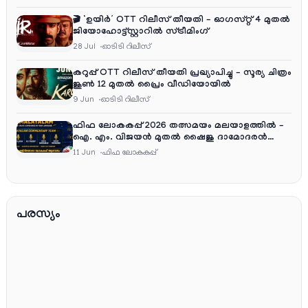
🎬 ‘ഉയിർ’ OTT റിലീസ് തീയതി – ഓഗസ്റ്റ് 4 മുതൽ
ജിയോഹോട്ട്സ്റ്റാറിൽ സ്ട്രീമിംഗ്
28 Jul
ഓടിടി റിലീസ്
കറുപ്പ് OTT റിലീസ് തീയതി പ്രഖ്യാപിച്ചു – സൂര്യ ചിത്രം
ജൂൺ 12 മുതൽ പ്രൈം വീഡിയോയിൽ
9 Jun
ഓടിടി റിലീസ്
ഫിഫ ലോകകപ്പ് 2026 തത്സമയം മലയാളത്തിൽ –
ഐ. എം. വിജയൻ മുതൽ ഷൈജു ദാമോദരൻ
വരെ കമന്ററി സംഘത്തിൽ
11 Jun
ഫിഫ ലോകകപ്പ്
പരസ്യം