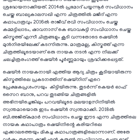
ചിത്രങ്ങളിലെ പ്രകടനമാണ് ഷെയ്‌നിനെ കൂടുതൽ
ശ്രദ്ധേയനാക്കിയത്. 2014ല്‍ പ്രമോദ് പയ്യന്നൂര്‍ സംവിധാനം
ചെയ്ത ബാല്യകാലസഖി എന്ന ചിത്രത്തില്‍ മജീദ് എന്ന
കഥാപാത്രവും 2016ല്‍ രാജീവ് രവി സംവിധാനം ചെയ്ത
കമ്മട്ടിപ്പാടം, ഷാവനാസ് കെ ബാവകുട്ടി സംവിധാനം ചെയ്ത
കിസ്മത്ത് എന്നീ ചിത്രങ്ങളും കൂടി വന്നതോടെ ഷെയിൻ
മുൻനിരയിലേക്ക് കടന്നിരുന്നു. മാത്രമല്ല, കിസ്മത്ത് എന്ന
ചിത്രത്തിലൂടെയാണ് ഒരു നായക നടൻ എന്ന നിലക്ക്
ചലച്ചിത്രരംഗത്ത് ഷെയ്ന്‍ പൂർണ്ണമായും ശ്രദ്ധിക്കപ്പെട്ടത്‌.
ഷെയ്ന്‍ നായകനായി എത്തിയ ആദ്യ ചിത്രം കൂടിയായിരുന്ന
കിസ്മത്തിലെ പ്രകടനത്തിന് ഷെയ്നിന് ഏറെ
പ്രേക്ഷകപ്രശംസയും കിട്ടിയിരുന്നു. തുടർന്ന് കെയര്‍ ഓഫ്‌
സൈറ ബാനു, പറവ തുടങ്ങിയ ചിത്രങ്ങളിൽ
അഭിനയിച്ചെങ്കിലും പറവയിലൂടെ മലയാളസിനിയില്‍
സ്വന്തമായൊരു ഇടം ഷെയ്ന്‍ സ്വന്തമാക്കി. 2018ല്‍
ബി.അജിത്കുമാര്‍ സംവിധാനം ചെയ്ത ഈട എന്ന ചിത്രത്തിലെ
നായക കഥാപാത്രം ഷെയിനിന്റെ കരിയറിലെ
എക്കാലത്തെയും മികച്ച കഥാപാത്രങ്ങളിലൊന്നാണ്. അതേ