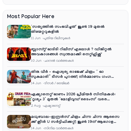
Most Popular Here
‘സത്യത്തിൽ സംഭവിച്ചത്’ ജൂൺ 19 മുതൽ
തിയേറ്ററുകളിൽ
11 Jun
പുതിയ റിലീസുകള്‍
ബ്ലാസ്റ്റ് ഓടിടി റിലീസ് എപ്പോൾ ? ഡിജിറ്റൽ
അവകാശങ്ങൾ സ്വന്തമാക്കി നെറ്റ്ഫ്ലിക്സ്
10 Jun
ചാനല്‍ വാര്‍ത്തകള്‍
തിരു വീർ – ഐശ്വര്യ രാജേഷ് ചിത്രം ” ഓ
സുകുമാരി” ടീസർ പുറത്ത്; നിർമ്മാണം ഗംഗ
എന്റർടൈൻമെന്റ്‌സ്
14 Jun
ടീസര്‍ / ട്രെയിലര്‍
ഏഷ്യാനെറ്റ് ഓണം 2026 പ്രീമിയർ സിനിമകൾ:
‘ദൃശ്യം 3’ മുതൽ ‘മോളിവുഡ് ടൈംസ്’ വരെ
ആഘോഷ വിരുന്ന്
2 Aug
ഏഷ്യാനെറ്റ്‌
മധുബാല-ഇന്ദ്രൻസ് ചിത്രം ചിന്ന ചിന്ന ആസൈ
ക്ക് ക്ലീൻ U സർട്ടിഫിക്കറ്റ്; ജൂൺ 19ന് ആഗോള
റിലീസ്
14 Jun
സിനിമ വാര്‍ത്തകള്‍