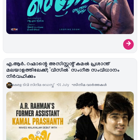
→
എ.ആർ. റഹ്മാന്റെ അസിസ്റ്റന്റ് കമൽ പ്രശാന്ത്
മലയാളത്തിലേക്ക്; ‘വിസിൽ’ സംഗീത സംവിധാനം
നിർവഹിക്കും
കേരള ടിവി സിനിമ ഡെസ്ക്
31 July
സിനിമ വാര്‍ത്തകള്‍