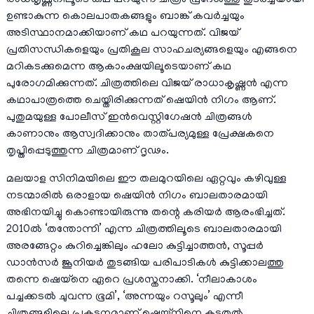
രാധകൃഷ്ണനിലൂടെ കഥ പറയുന്ന ചിത്രം പ്രദേശത്തു തുടർച്ചയായി
ഉണ്ടാകുന്ന കൊലപാതകങ്ങളും ബാങ്ക് കവർച്ചയും
അടിസ്ഥാനമാക്കിയാണ് കഥ പറയുന്നത്. വിജയ്
പ്രതിസന്ധികളെയും പ്രതികൂല സാഹചര്യങ്ങളെയും എങ്ങനെ
മറികടക്കുമെന്ന ആകാംക്ഷയിലൂടെയാണ് കഥ
പുരോഗമിക്കുന്നത്. ചിത്രത്തിലെ വിജയ് രാധാകൃഷ്ണൻ എന്ന
കഥാപാത്രത്തെ ചെയ്തിരിക്കുന്നത് ഷെയിൻ നിഗം ആണ്.
പുതുമയുള്ള പോലീസ് ഇൻവെസ്റ്റിഗേഷൻ ചിത്രങ്ങൾ
കാണാനും ആസ്വദിക്കാനും താത്പര്യമുള്ള പ്രേക്ഷകനെ
തൃപ്തിപ്പെടുത്തുന്ന ചിത്രമാണ് ദൃഢം.
മലയാള സിനിമയിലെ ഈ തലമുറയിലെ ഏറ്റവും കഴിവുള്ള
നടന്മാരിൽ ഒരാളായ ഷെയിൻ നിഗം ബാലതാരമായി
അഭിനയിച്ചു കൊണ്ടായിരുന്നു തന്റെ കരിയർ ആരംഭിച്ചത്.
2010ൽ ‘തന്തോന്നി’ എന്ന ചിത്രത്തിലൂടെ ബാലതാരമായി
അരങ്ങേറ്റം കുറിച്ചെങ്കിലും ഹലോ കുട്ടിച്ചാത്തൻ, സൂപ്പർ
ഡാൻസർ ജൂനിയർ തുടങ്ങിയ പരിപാടികൾ കുട്ടിക്കാലത്തു
തന്നെ ഷെയ്നെ ഏറെ പ്രശസ്തനാക്കി. ‘നീലാകാശം
പച്ചക്കടൽ ചുവന്ന ഭൂമി’, ‘അന്നയും റസൂലും’ എന്നീ