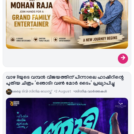
→
വാഴ IIയുടെ വമ്പൻ വിജയത്തിന് പിന്നാലെ ഹാഷിറിന്റെ
പുതിയ ചിത്രം ‘ഞൊടി: വൺ മോർ ടൈം’ പ്രഖ്യാപിച്ചു
കേരള ടിവി സിനിമ ഡെസ്ക്
2 August
സിനിമ വാര്‍ത്തകള്‍