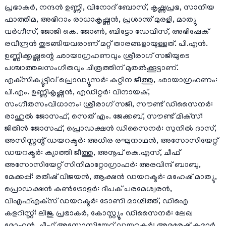
പ്രഭാകർ, നന്ദൻ ഉണ്ണി, വിനോദ് ബോസ്, കൃഷ്ണപ്രഭ, സാനിയ
ഫാത്തിമ, അഭിറാം രാധാകൃഷ്ണൻ, പ്രശാന്ത് മുരളി, മാത്യു
വർഗീസ്, ജോജി കെ. ജോൺ, ബിട്ടോ ഡേവിസ്, അഭിഷേക്
രവീന്ദ്രൻ തുടങ്ങിയവരാണ് മറ്റ് താരങ്ങളായുള്ളത്. പി.എൻ.
ഉണ്ണിക്കൃഷ്ണന്റെ ഛായാഗ്രഹണവും ശ്രീരാഗ് സജിയുടെ
പശ്ചാത്തലസംഗീതവും ചിത്രത്തിന് മുതൽക്കൂട്ടാണ്.
എക്‌സിക്യൂട്ടീവ് പ്രൊഡ്യൂസർ: കറ്റീന ജീത്തു, ഛായാഗ്രഹണം:
പി.എം. ഉണ്ണികൃഷ്ണൻ, എഡിറ്റർ: വിനായക്,
സംഗീതസംവിധാനം: ശ്രീരാഗ് സജി, സൗണ്ട് ഡിസൈനർ:
രാഹുൽ ജോസഫ്, സെത് എം. ജേക്കബ്, സൗണ്ട് മിക്‌സ്:
ജിതിൻ ജോസഫ്, പ്രൊഡക്ഷൻ ഡിസൈനർ: സുനിൽ ദാസ്,
അസിസ്റ്റന്റ് ഡയറക്ടർ: അധിര രഘുനാഥൻ, അസോസിയേറ്റ്
ഡയറക്ടർ: ക്യാത്തി ജീത്തു, അനൂപ് കെ.എസ്, ചീഫ്
അസോസിയേറ്റ് സിനിമാറ്റോഗ്രാഫർ: അരവിന്ദ് ബാബു,
മേക്കപ്പ്: രതീഷ് വിജയൻ, ആക്ഷൻ ഡയറക്ടർ: മഹേഷ് മാത്യു,
പ്രൊഡക്ഷൻ കൺട്രോളർ: ദീപക് പരമേശ്വരൻ,
വിഎഫ്എക്‌സ് ഡയറക്ടർ: ടോണി മാഗ്മിത്ത്, ഡിഐ
കളറിസ്റ്റ്: ലിജു പ്രഭാകർ, കോസ്റ്റ്യൂം ഡിസൈനർ: ലേഖ