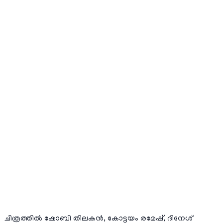
ചിത്രത്തിൽ ഷോബി തിലകൻ, കോട്ടയം രമേഷ്, ദിനേശ്