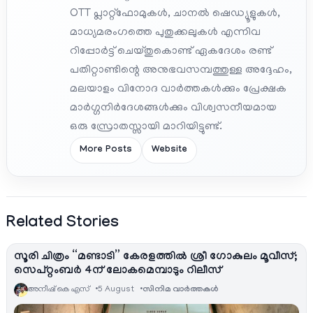
OTT പ്ലാറ്റ്‌ഫോമുകൾ, ചാനൽ ഷെഡ്യൂളുകൾ,
മാധ്യമരംഗത്തെ പുതുക്കലുകൾ എന്നിവ
റിപ്പോർട്ട് ചെയ്തുകൊണ്ട് ഏകദേശം രണ്ട്
പതിറ്റാണ്ടിന്റെ അനുഭവസമ്പത്തുള്ള അദ്ദേഹം,
മലയാളം വിനോദ വാർത്തകൾക്കും പ്രേക്ഷക
മാർഗ്ഗനിർദേശങ്ങൾക്കും വിശ്വസനീയമായ
ഒരു സ്രോതസ്സായി മാറിയിട്ടുണ്ട്.
More Posts
Website
Related Stories
സൂരി ചിത്രം “മണ്ടാടി” കേരളത്തിൽ ശ്രീ ഗോകുലം മൂവീസ്;
സെപ്റ്റംബർ 4ന് ലോകമെമ്പാടും റിലീസ്
അനീഷ്‌ കെ എസ്
5 August
സിനിമ വാര്‍ത്തകള്‍