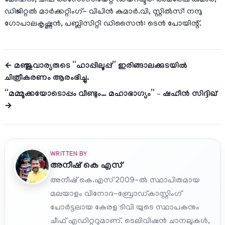
മോഹൻ, ചീഫ് അസോസിയേറ്റ് ഡയറക്ടർ: അമരേഷ് കുമാർ,
ഡിജിറ്റൽ മാർക്കറ്റിംഗ്- വിപിൻ കുമാർ.വി, സ്റ്റിൽസ്: നന്ദു
ഗോപാലകൃഷ്ണൻ, പബ്ലിസിറ്റി ഡിസൈൻ: ടെൻ പോയിന്റ്.
← മഞ്ജുവാര്യരുടെ “ഹാപ്പിലൂപ്പ്” ഇരിങ്ങാലക്കുടയിൽ
ചിത്രീകരണം ആരംഭിച്ചു.
“മമ്മൂക്കയോടൊപ്പം വീണ്ടും… മഹാഭാഗ്യം” – ഷഹീൻ സിദ്ദിഖ്
→
WRITTEN BY
അനീഷ്‌ കെ എസ്
അനീഷ് കെ.എസ് 2009-ൽ സ്ഥാപിതമായ
മലയാളം വിനോദ-ബ്രോഡ്കാസ്റ്റിംഗ്
പോർട്ടലായ കേരള ടിവി യുടെ സ്ഥാപകനും
ചീഫ് എഡിറ്ററുമാണ്. ടെലിവിഷൻ ചാനലുകൾ,