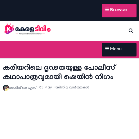
☰ Browse
☰ Menu
കരിയറിലെ ദൃഢതയുള്ള പോലീസ്
കഥാപാത്രവുമായി ഷെയിൻ നിഗം
13 May
സിനിമ വാര്‍ത്തകള്‍
അനീഷ്‌ കെ എസ്