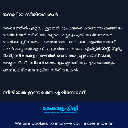
ജനപ്രിയ സീരിയലുകള്‍
കേരളത്തിൽ ഏറ്റവും കൂടുതൽ പ്രേക്ഷകർ കാണുന്ന മലയാളം
ടെലിവിഷൻ സീരിയലുകളുടെ ഏറ്റവും പുതിയ വിവരങ്ങൾ,
ടെലികാസ്റ്റ് സമയം, അഭിനേതാക്കൾ, കഥ, എപ്പിസോഡ്
അപ്ഡേറ്റുകൾ എന്നിവ ഇവിടെ ലഭിക്കും.
ഏഷ്യാനെറ്റ്, സൂര്യ
ടി.വി, സീ കേരളം, മഴവിൽ മനോരമ, ഫ്ലവേഴ്സ് ടി.വി,
അമൃത ടി.വി, ഡി.ഡി മലയാളം
തുടങ്ങിയ പ്രമുഖ മലയാളം
ചാനലുകളിലെ ജനപ്രിയ സീരിയലുകൾ .
സീരിയല്‍ ഇന്നത്തെ എപ്പിസോഡ്
ചാനലുകളുടെ ഔദ്യോഗിക മൊബൈല്‍ ആപ്പുകള്‍ , ഒഫിഷ്യല്‍
യൂട്യൂബ് ചാനല്‍ ഇവ ഉപയോഗപ്പെടുത്തി കഴിഞ്ഞുപോയ
വീഡിയോകള്‍ കാണാം.
ഡിസ്നി പ്ലസ് ഹോട്ട്സ്റ്റാര്‍
, സീ5 ,
മനോരമ മാക്സ് , സണ്‍ നെക്സ്റ്റ്, സോണി ലിവ് , നെറ്റ് ഫ്ലിക്സ്