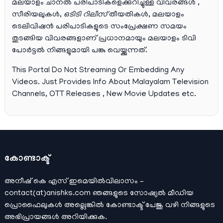
മലയാളം ചാനല്‍ പരിപാടികളെക്കുറിച്ചുള്ള വിവരങ്ങള്‍ ,
സീരിയലുകള്‍,
ഒടിടി റിലീസ്
തീയതികള്‍, മലയാളം
ടെലിവിഷന്‍ പരിപാടികളുടെ സംപ്രേക്ഷണ സമയം
തുടങ്ങിയ വിവരങ്ങളാണ് പ്രധാനമായും മലയാളം ടിവി
പോര്‍ട്ടല്‍ നിങ്ങളുമായി പങ്കു വെയ്ക്കുന്നത്.
This Portal Do Not Streaming Or Embedding Any
Videos. Just Provides Info About Malayalam Television
Channels, OTT Releases , New Movie Updates etc.
കോണ്ടാക്ട്
അനീഷ്‌ കെ എസ് ഇമെയില്‍വിലാസം –
contact(at)anishks.com ഞങ്ങളുടെ സോഷ്യല്‍ മീഡിയ
പ്രൊഫൈലുകള്‍ അല്ലെങ്കില്‍
കോണ്ടാക്ട്
പേജു വഴി നിങ്ങളുടെ
അഭിപ്രായങ്ങള്‍ അറിയിക്കുക.