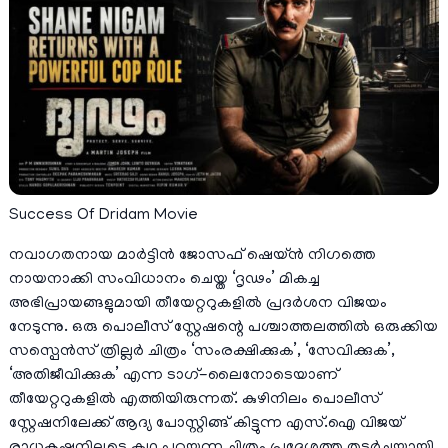
Success Of Dridam Movie
നവാഗതനായ മാർട്ടിൻ ജോസഫ് ഷെയ്ൻ നിഗത്തെ
നായനാക്കി സംവിധാനം ചെയ്ത ‘ദൃഢം’ മികച്ച
അഭിപ്രായങ്ങളുമായി തീയേറ്ററുകളിൽ പ്രദർശന വിജയം
നേടുന്നു. ഒരു പൊലീസ് സ്റ്റേഷന്റെ പശ്ചാത്തലത്തിൽ ഒരുക്കിയ
സസ്പെൻസ് ത്രില്ലർ ചിത്രം ‘സംരക്ഷിക്കുക’, ‘സേവിക്കുക’,
‘അതിജീവിക്കുക’ എന്ന ടാഗ്-ലൈനോടെയാണ്
തീയേറ്ററുകളിൽ എത്തിയിരുന്നത്. കുഴിനിലം പൊലീസ്
സ്റ്റേഷനിലേക്ക് ആദ്യ പോസ്റ്റിങ്ങ്‌ കിട്ടുന്ന എസ്.ഐ വിജയ്