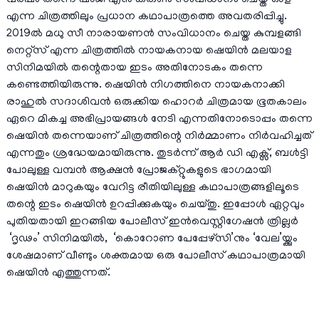
വര്‍ഷം തന്നെ ഷാജി എന്‍ കരുണ്‍ സംവിധാനം ചെയ്ത ഓള്
എന്ന ചിത്രത്തിലും പ്രധാന കഥാപാത്രത്തെ അവതരിപ്പിച്ചു.
2019ല്‍ മധു സീ നാരായണന്‍ സംവിധാനം ചെയ്ത കുമ്പളങ്ങി
നെറ്റ്‌സ് എന്ന ചിത്രത്തില്‍ നായകനായ ഷെയിൻ മലയാള
സിനിമയിൽ തന്റെതായ ഇടം അതിനോടകം തന്നെ
കണ്ടെത്തിയിരുന്നു. ഷെയിൻ നിഗത്തിനെ നായകനാക്കി
രാഹുൽ സദാശിവൻ ഒരുക്കിയ ഹൊറർ ചിത്രമായ ഭൂതകാലം
ഏറെ മികച്ച അഭിപ്രായങ്ങൾ നേടി എന്നതിനോടൊപ്പം തന്നെ
ഷെയിൻ തന്നെയാണ് ചിത്രത്തിന്റെ നിർമ്മാണം നിർവഹിച്ചത്
എന്നതും ശ്രദ്ധേയമായിരുന്നു. തുടർന്ന് ആർ ഡി എക്സ്, ബൾട്ടി
പോലുള്ള വമ്പൻ ആക്ഷൻ പ്രോജക്റ്റുകളുടെ ഭാഗമായി
ഷെയിൻ മാറുകയും വേറിട്ട രീതിയിലുള്ള കഥാപാത്രങ്ങളിലൂടെ
തന്റെ ഇടം ഷെയിൻ ഉറപ്പിക്കുകയും ചെയ്തു. ഇപ്പോൾ ഏറ്റവും
പുതിയതായി ഇറങ്ങിയ പോലീസ് ഇൻവെസ്റ്റിഗേഷൻ ത്രില്ലർ
‘ദൃഢം’ സിനിമയിൽ, ‘കൊറോണ പേപ്പേഴ്സി’നും ‘വേല’യ്ക്കും
ശേഷമാണ് വീണ്ടും ശക്തമായ ഒരു പോലീസ് കഥാപാത്രമായി
ഷെയിൻ എത്തുന്നത്.