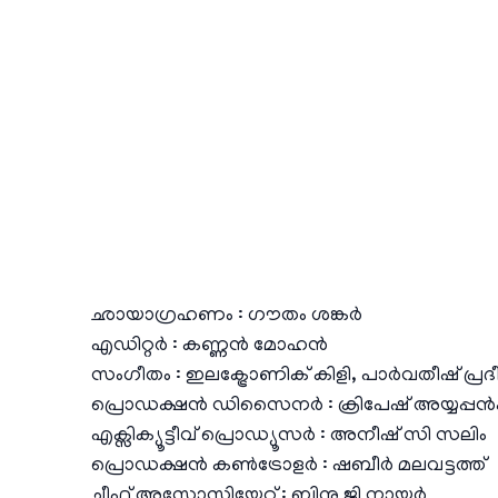
ഛായാഗ്രഹണം : ഗൗതം ശങ്കർ
എഡിറ്റർ : കണ്ണൻ മോഹൻ
സംഗീതം : ഇലക്ട്രോണിക് കിളി, പാർവതീഷ് പ്രദീ
പ്രൊഡക്ഷൻ ഡിസൈനർ : ക്രിപേഷ് അയ്യപ്പൻകു
എക്സിക്യൂട്ടീവ് പ്രൊഡ്യൂസർ : അനീഷ് സി സലിം
പ്രൊഡക്ഷൻ കൺട്രോളർ : ഷബീർ മലവട്ടത്ത്
ചീഫ് അസോസിയേറ്റ് : ബിനു ജി നായർ