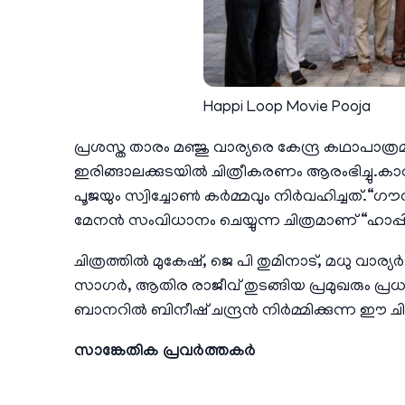
Happi Loop Movie Pooja
പ്രശസ്ത താരം മഞ്ജു വാര്യരെ കേന്ദ്ര കഥാപാത്ര
ഇരിങ്ങാലക്കുടയിൽ ചിത്രീകരണം ആരംഭിച്ചു.കാറള
പൂജയും സ്വിച്ചോൺ കർമ്മവും നിർവഹിച്ചത്.“ഗൗത
മേനൻ സംവിധാനം ചെയ്യുന്ന ചിത്രമാണ് “ഹാപ്പിലൂ
ചിത്രത്തിൽ മുകേഷ്, ജെ പി തുമിനാട്, മധു വാര്യ
സാഗർ, ആതിര രാജീവ് തുടങ്ങിയ പ്രമുഖരും പ്രധാന
ബാനറിൽ ബിനീഷ് ചന്ദ്രൻ നിർമ്മിക്കുന്ന ഈ ചി
സാങ്കേതിക പ്രവർത്തകർ