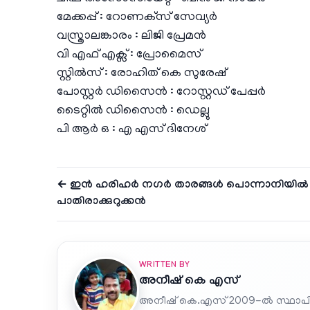
മേക്കപ്പ് : റോണക്‌സ് സേവ്യർ
വസ്ത്രാലങ്കാരം : ലിജി പ്രേമൻ
വി എഫ് എക്സ് : പ്രോമൈസ്
സ്റ്റിൽസ് : രോഹിത് കെ സുരേഷ്
പോസ്റ്റർ ഡിസൈൻ : റോസ്റ്റഡ് പേപ്പർ
ടൈറ്റിൽ ഡിസൈൻ : ഡെല്ലു
പി ആർ ഒ : എ എസ് ദിനേശ്
← ഇൻ ഹരിഹർ നഗർ താരങ്ങൾ പൊന്നാനിയിൽ 
പാതിരാക്കുറുക്കൻ
WRITTEN BY
അനീഷ്‌ കെ എസ്
അനീഷ് കെ.എസ് 2009-ൽ സ്ഥാപി