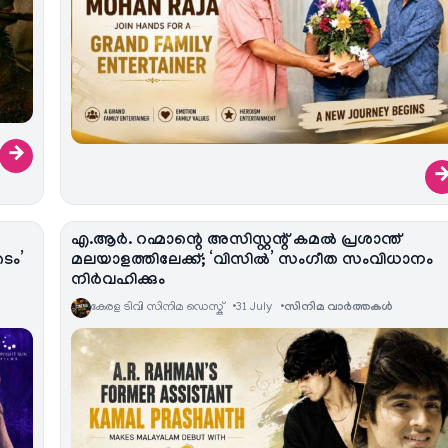
→
എ.ആർ. റഹ്മാന്റെ അസിസ്റ്റന്റ് കമൽ പ്രശാന്ത്
ൈം’
മലയാളത്തിലേക്ക്; ‘വിസിൽ’ സംഗീത സംവിധാനം
നിർവഹിക്കും
കേരള ടിവി സിനിമ ഡെസ്ക്
31 July
സിനിമ വാര്‍ത്തകള്‍