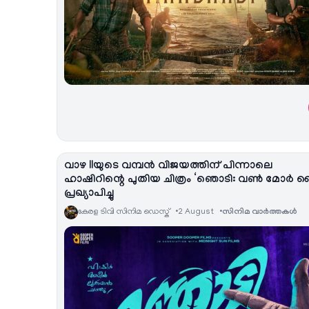
വാഴ IIയുടെ വമ്പൻ വിജയത്തിന് പിന്നാലെ
ഹാഷിറിന്റെ പുതിയ ചിത്രം ‘ഞൊടി: വൺ മോർ ട
പ്രഖ്യാപിച്ചു
കേരള ടിവി സിനിമ ഡെസ്ക്
2 August
സിനിമ വാര്‍ത്തകള്‍