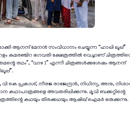
മാക്കി ആനന്ദ് മേനൻ സംവിധാനം ചെയ്യുന്ന “ഹാപ്പി ലൂപ്പ്”
ം കുമരഞ്ചിറ ഭഗവതി ക്ഷേത്രത്തിൽ വെച്ചാണ് ചിത്രത്തിന്
മന്റെ രഥം”, “വാഴ 1” എന്നീ ചിത്രങ്ങൾക്കുശേഷം ആനന്ദ്
പ്പ്”.
ർ, വി കെ പ്രകാശ്, നീരജ രാജേന്ദ്രൻ, നിധിന്യ, അനു, നിശാന
 കഥാപാത്രങ്ങളെ അവതരിപ്പിക്കുന്നു. മൂവി ബക്കറ്റിന്റെ
ത്രത്തിന്റെ കഥയും തിരക്കഥയും ആഷിഖ് ഐമർ ഒരുക്കുന്നു.