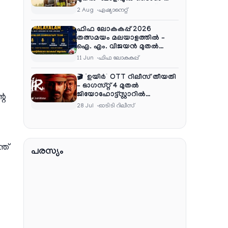
വരെ ആഘോഷ വിരുന്ന്
2 Aug
ഏഷ്യാനെറ്റ്‌
ഫിഫ ലോകകപ്പ് 2026
തത്സമയം മലയാളത്തിൽ –
ഐ. എം. വിജയൻ മുതൽ
ഷൈജു ദാമോദരൻ വരെ
11 Jun
ഫിഫ ലോകകപ്പ്
കമന്ററി സംഘത്തിൽ
🎬 ‘ഉയിർ’ OTT റിലീസ് തീയതി
– ഓഗസ്റ്റ് 4 മുതൽ
ജിയോഹോട്ട്സ്റ്റാറിൽ
റെ
സ്ട്രീമിംഗ്
28 Jul
ഓടിടി റിലീസ്
്ത്
പരസ്യം