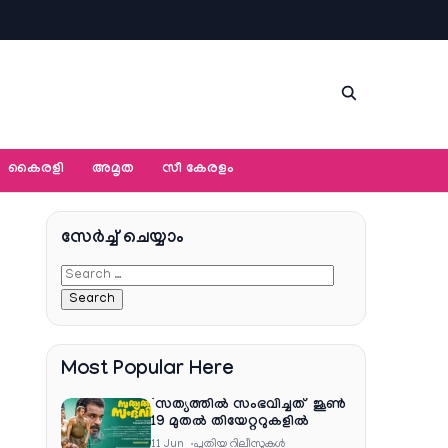
കൈരളി
അമൃത
സീ കേരളം
സേര്‍ച്ച്‌ ചെയ്യാം
Most Popular Here
‘സത്യത്തിൽ സംഭവിച്ചത്’ ജൂൺ
19 മുതൽ തിയേറ്ററുകളിൽ
11 Jun
പുതിയ റിലീസുകള്‍