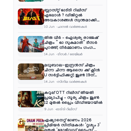
ബ്ലാസ്റ്റ് ഓടിടി റിലീസ്
എപ്പോൾ ? ഡിജിറ്റൽ
അവകാശങ്ങൾ സ്വന്തമാക്കി
നെറ്റ്ഫ്ലിക്സ്
10 Jun
ചാനല്‍ വാര്‍ത്തകള്‍
തിരു വീർ – ഐശ്വര്യ രാജേഷ്
ചിത്രം ” ഓ സുകുമാരി” ടീസർ
പുറത്ത്; നിർമ്മാണം ഗംഗ
എന്റർടൈൻമെന്റ്‌സ്
14 Jun
ടീസര്‍ / ട്രെയിലര്‍
മധുബാല-ഇന്ദ്രൻസ് ചിത്രം
ചിന്ന ചിന്ന ആസൈ ക്ക് ക്ലീൻ
U സർട്ടിഫിക്കറ്റ്; ജൂൺ 19ന്
ആഗോള റിലീസ്
14 Jun
സിനിമ വാര്‍ത്തകള്‍
കറുപ്പ് OTT റിലീസ് തീയതി
പ്രഖ്യാപിച്ചു – സൂര്യ ചിത്രം ജൂൺ
12 മുതൽ പ്രൈം വീഡിയോയിൽ
9 Jun
ഓടിടി റിലീസ്
ഏഷ്യാനെറ്റ് ഓണം 2026
പ്രീമിയർ സിനിമകൾ: ‘ദൃശ്യം 3’
മുതൽ ‘മോളിവുഡ് ടൈംസ്’