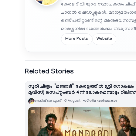
കേരള ടിവി യുടെ സ്ഥാപകനും ചീഫ്
ചാനൽ ഷെഡ്യൂളുകൾ, മാധ്യമരംഗത്ത
രണ്ട് പതിറ്റാണ്ടിന്റെ അനുഭവസമ്
മാർഗ്ഗനിർദേശങ്ങൾക്കും വിശ്വസനീയ
More Posts
Website
Related Stories
സൂരി ചിത്രം “മണ്ടാടി” കേരളത്തിൽ ശ്രീ ഗോകുലം
മൂവീസ്; സെപ്റ്റംബർ 4ന് ലോകമെമ്പാടും റിലീസ്
അനീഷ്‌ കെ എസ്
5 August
സിനിമ വാര്‍ത്തകള്‍