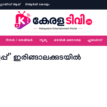
ോയിഡ് ആപ്പ്
ടിആര്‍പ്പി കേരളം
ടീസര്‍ / ട്രെയിലര്‍
സൂര്യ
മഴവിൽ മനോരമ
ഫ്ലവേര്‍സ്
ൂപ്പ്” ഇരിങ്ങാലക്കുടയിൽ