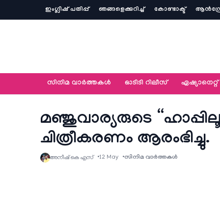
ഇംഗ്ലീഷ് പതിപ്പ്
ഞങ്ങളെക്കുറിച്ച്‌
കോണ്ടാക്ട്
ആൻഡ്ര
സിനിമ വാര്‍ത്തകള്‍
ഓടിടി റിലീസ്
ഏഷ്യാനെറ്റ്‌
മഞ്ജുവാര്യരുടെ “ഹാപ്പില
ചിത്രീകരണം ആരംഭിച്ചു.
12 May
സിനിമ വാര്‍ത്തകള്‍
അനീഷ്‌ കെ എസ്