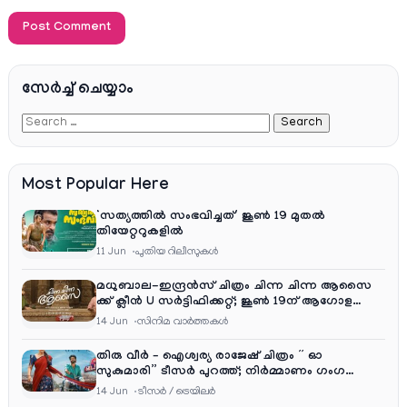
സേര്‍ച്ച്‌ ചെയ്യാം
Most Popular Here
‘സത്യത്തിൽ സംഭവിച്ചത്’ ജൂൺ 19 മുതൽ
തിയേറ്ററുകളിൽ
11 Jun
പുതിയ റിലീസുകള്‍
മധുബാല-ഇന്ദ്രൻസ് ചിത്രം ചിന്ന ചിന്ന ആസൈ
ക്ക് ക്ലീൻ U സർട്ടിഫിക്കറ്റ്; ജൂൺ 19ന് ആഗോള
റിലീസ്
14 Jun
സിനിമ വാര്‍ത്തകള്‍
തിരു വീർ – ഐശ്വര്യ രാജേഷ് ചിത്രം ” ഓ
സുകുമാരി” ടീസർ പുറത്ത്; നിർമ്മാണം ഗംഗ
എന്റർടൈൻമെന്റ്‌സ്
14 Jun
ടീസര്‍ / ട്രെയിലര്‍