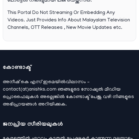
പോര്‍ട്ടല്‍ നിങ്ങളുമായി പങ്കു വെയ്ക്കുന്നത്.
This Portal Do Not Streaming Or Embedding Any
Videos. Just Provides Info About Malayalam Television
Channels, OTT Releases , New Movie Updates etc.
കോണ്ടാക്ട്
അനീഷ്‌ കെ എസ് ഇമെയില്‍വിലാസം –
contact(at)anishks.com ഞങ്ങളുടെ സോഷ്യല്‍ മീഡിയ
പ്രൊഫൈലുകള്‍ അല്ലെങ്കില്‍
കോണ്ടാക്ട്
പേജു വഴി നിങ്ങളുടെ
അഭിപ്രായങ്ങള്‍ അറിയിക്കുക.
ജനപ്രിയ സീരിയലുകള്‍
കേരളത്തിൽ ഏറ്റവും കൂടുതൽ പ്രേക്ഷകർ കാണുന്ന മലയാളം