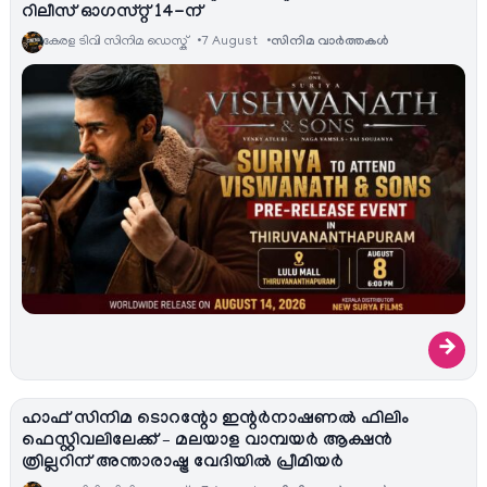
റിലീസ് ഓഗസ്റ്റ് 14-ന്
കേരള ടിവി സിനിമ ഡെസ്ക്
7 August
സിനിമ വാര്‍ത്തകള്‍
→
ഹാഫ് സിനിമ ടൊറന്റോ ഇന്റർനാഷണൽ ഫിലിം
ഫെസ്റ്റിവലിലേക്ക് – മലയാള വാമ്പയർ ആക്ഷൻ
ത്രില്ലറിന് അന്താരാഷ്ട്ര വേദിയിൽ പ്രീമിയർ