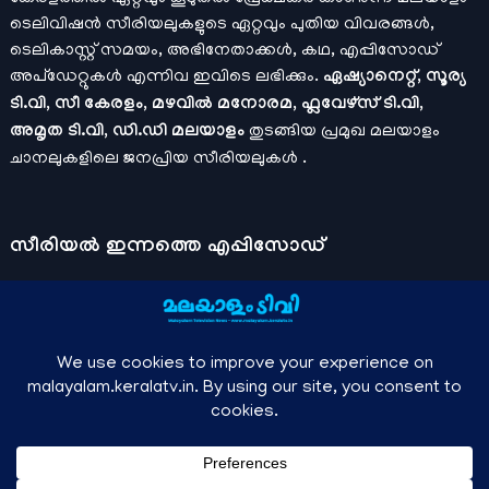
ടെലിവിഷൻ സീരിയലുകളുടെ ഏറ്റവും പുതിയ വിവരങ്ങൾ,
ടെലികാസ്റ്റ് സമയം, അഭിനേതാക്കൾ, കഥ, എപ്പിസോഡ്
അപ്ഡേറ്റുകൾ എന്നിവ ഇവിടെ ലഭിക്കും.
ഏഷ്യാനെറ്റ്, സൂര്യ
ടി.വി, സീ കേരളം, മഴവിൽ മനോരമ, ഫ്ലവേഴ്സ് ടി.വി,
അമൃത ടി.വി, ഡി.ഡി മലയാളം
തുടങ്ങിയ പ്രമുഖ മലയാളം
ചാനലുകളിലെ ജനപ്രിയ സീരിയലുകൾ .
സീരിയല്‍ ഇന്നത്തെ എപ്പിസോഡ്
ചാനലുകളുടെ ഔദ്യോഗിക മൊബൈല്‍ ആപ്പുകള്‍ , ഒഫിഷ്യല്‍
യൂട്യൂബ് ചാനല്‍ ഇവ ഉപയോഗപ്പെടുത്തി കഴിഞ്ഞുപോയ
വീഡിയോകള്‍ കാണാം.
ഡിസ്നി പ്ലസ് ഹോട്ട്സ്റ്റാര്‍
, സീ5 ,
മനോരമ മാക്സ് , സണ്‍ നെക്സ്റ്റ്, സോണി ലിവ് , നെറ്റ് ഫ്ലിക്സ്
തുടങ്ങിയ ഒടിടി ആപ്പുകള്‍ വഴിയുള്ള സിനിമ ഓണ്‍ലൈന്‍
സ്ട്രീമിംഗ് വിവരങ്ങള്‍