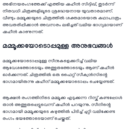
അഭിനയരംഗത്തേക്ക് എത്തിയ ഷഹീൻ സിദ്ദിഖ്, തുടർന്ന്
നിരവധി ചിത്രങ്ങളിലൂടെ ശ്രദ്ധേയനായ യുവതാരമാണ്.
വീണ്ടും മമ്മൂക്കയുടെ ചിത്രത്തിൽ ശക്തമായൊരു കഥാപാത്രം
അവതരിപ്പിക്കാൻ അവസരം ലഭിച്ചത് വലിയ ഭാഗ്യമായാണ്
ഷഹീൻ കാണുന്നത്.
മമ്മൂക്കയോടൊപ്പമുള്ള അനുഭവങ്ങൾ
മമ്മൂക്കയോടൊപ്പമുള്ള സീനുകളെക്കുറിച്ച് വലിയ
ആവേശത്തോടെയും അത്ഭുതത്തോടെയും ആണ് ഷഹീൻ
ഓർക്കുന്നത്. ചിത്രത്തിൽ ഒരു ഫൈറ്റ് സീക്വൻസിന്റെ
ഭാഗമായിരുന്നു ഷഹീന് മമ്മൂക്കയോടൊപ്പം ചെയ്യേണ്ടത്.
ആക്ഷൻ രംഗത്തിനിടെ മമ്മൂക്ക എടുക്കുന്ന റിസ്ക് കണ്ടപ്പോൾ
താൻ അത്ഭുതപ്പെട്ടുവെന്ന് ഷഹീൻ പറയുന്നു. സീനിന്റെ
ഭാഗമായി മമ്മൂക്കയുടെ കഴുത്തിൽ പിടിച്ച് ചുറ്റി വലിക്കേണ്ട
രംഗം ഭയത്തോടെയാണ് ചെയ്തത്.