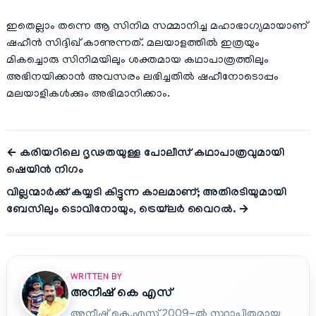
ഇതെല്ലാം തന്നെ ആ സിനിമ സമ്മാനിച്ച മഹാഭാഗ്യമായാണ്
ഷഹീൻ സിദ്ദിഖ് കാണുന്നത്. മലയാളത്തിൽ ഇത്രയും
മികച്ചൊരു സിനിമയിലും ശക്തമായ കഥാപാത്രത്തിലും
അഭിനയിക്കാൻ അവസരം ലഭിച്ചതിൽ ഷഹീനോടൊപ്പം
മലയാളികൾക്കും അഭിമാനിക്കാം.
← കരിയറിലെ ദൃഢതയുള്ള പോലീസ് കഥാപാത്രവുമായി
ഷെയിൻ നിഗം
വില്ലന്മാർക്ക് കയ്യടി കിട്ടുന്ന കാലമാണ്; അതിരടിയുമായി
ബേസിലും ടൊവിനോയും, ട്രെയ്‌ലർ വൈറൽ. →
WRITTEN BY
അനീഷ്‌ കെ എസ്
അനീഷ് കെ.എസ് 2009-ൽ സ്ഥാപിതമായ