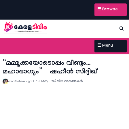
☰ Browse
☰ Menu
“മമ്മൂക്കയോടൊപ്പം വീണ്ടും…
മഹാഭാഗ്യം” – ഷഹീൻ സിദ്ദിഖ്
13 May
സിനിമ വാര്‍ത്തകള്‍
അനീഷ്‌ കെ എസ്