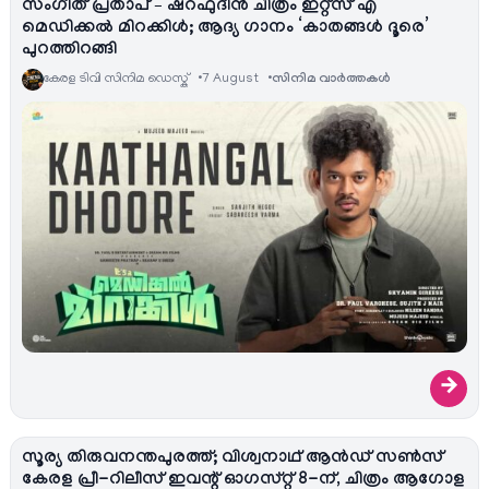
സംഗീത് പ്രതാപ് – ഷറഫുദീൻ ചിത്രം ഇറ്റ്സ് എ
മെഡിക്കൽ മിറക്കിൾ; ആദ്യ ഗാനം ‘കാതങ്ങൾ ദൂരെ’
പുറത്തിറങ്ങി
കേരള ടിവി സിനിമ ഡെസ്ക്
7 August
സിനിമ വാര്‍ത്തകള്‍
→
സൂര്യ തിരുവനന്തപുരത്ത്; വിശ്വനാഥ് ആൻഡ് സൺസ്
കേരള പ്രീ-റിലീസ് ഇവന്റ് ഓഗസ്റ്റ് 8-ന്, ചിത്രം ആഗോള