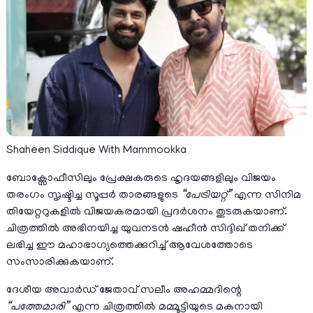
Shaheen Siddique With Mammookka
ബോക്സോഫീസിലും പ്രേക്ഷകരുടെ ഹൃദയങ്ങളിലും വിജയം
തരംഗം സൃഷ്ടിച്ച സൂപ്പർ താരങ്ങളുടെ
“പേട്രിയറ്റ്”
എന്ന സിനിമ
തിയേറ്ററുകളിൽ വിജയകരമായി പ്രദർശനം തുടരുകയാണ്.
ചിത്രത്തിൽ അഭിനയിച്ച യുവനടൻ ഷഹീൻ സിദ്ദിഖ് തനിക്ക്
ലഭിച്ച ഈ മഹാഭാഗ്യത്തെക്കുറിച്ച് ആവേശത്തോടെ
സംസാരിക്കുകയാണ്.
ദേശീയ അവാർഡ് ജേതാവ് സലീം അഹമ്മദിന്റെ
“പത്തേമാരി”
എന്ന ചിത്രത്തിൽ മമ്മൂട്ടിയുടെ മകനായി