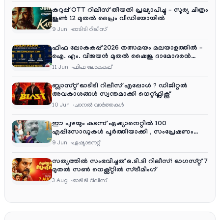
കറുപ്പ് OTT റിലീസ് തീയതി പ്രഖ്യാപിച്ചു – സൂര്യ ചിത്രം
ജൂൺ 12 മുതൽ പ്രൈം വീഡിയോയിൽ
9 Jun
ഓടിടി റിലീസ്
ഫിഫ ലോകകപ്പ് 2026 തത്സമയം മലയാളത്തിൽ –
ഐ. എം. വിജയൻ മുതൽ ഷൈജു ദാമോദരൻ
വരെ കമന്ററി സംഘത്തിൽ
11 Jun
ഫിഫ ലോകകപ്പ്
ബ്ലാസ്റ്റ് ഓടിടി റിലീസ് എപ്പോൾ ? ഡിജിറ്റൽ
അവകാശങ്ങൾ സ്വന്തമാക്കി നെറ്റ്ഫ്ലിക്സ്
10 Jun
ചാനല്‍ വാര്‍ത്തകള്‍
ഈ പുഴയും കടന്ന് ഏഷ്യാനെറ്റിൽ 100
എപ്പിസോഡുകൾ പൂർത്തിയാക്കി , സംപ്രേഷണം
തിങ്കൾ മുതൽ വെള്ളി വരെ രാത്രി 9:30 ന്
9 Jun
ഏഷ്യാനെറ്റ്‌
സത്യത്തിൽ സംഭവിച്ചത് ഒ.ടി.ടി റിലീസ്: ഓഗസ്റ്റ് 7
മുതൽ സൺ നെക്സ്റ്റിൽ സ്ട്രീമിംഗ്
3 Aug
ഓടിടി റിലീസ്