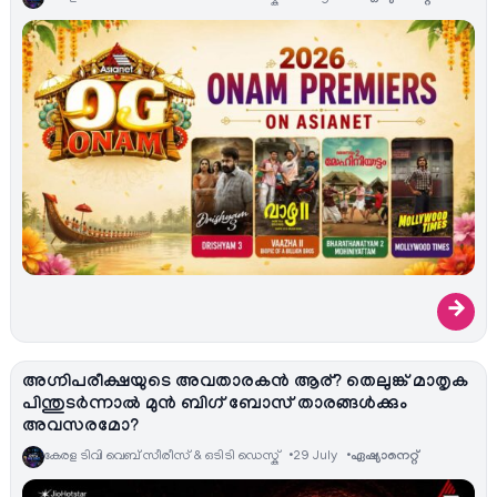
→
അഗ്നിപരീക്ഷയുടെ അവതാരകൻ ആര്? തെലുങ്ക് മാതൃക
പിന്തുടർന്നാൽ മുൻ ബിഗ് ബോസ് താരങ്ങൾക്കും
അവസരമോ?
കേരള ടിവി വെബ് സീരീസ് & ഒടിടി ഡെസ്ക്
29 July
ഏഷ്യാനെറ്റ്‌