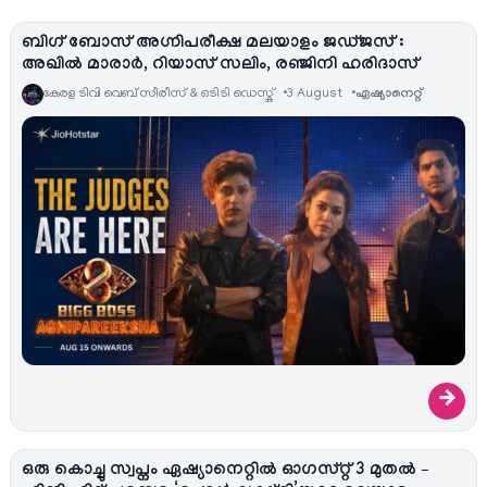
ബിഗ് ബോസ് അഗ്നിപരീക്ഷ മലയാളം ജഡ്ജസ് :
അഖിൽ മാരാർ, റിയാസ് സലിം, രഞ്ജിനി ഹരിദാസ്
കേരള ടിവി വെബ് സീരീസ് & ഒടിടി ഡെസ്ക്
3 August
ഏഷ്യാനെറ്റ്‌
→
ഒരു കൊച്ചു സ്വപ്നം ഏഷ്യാനെറ്റിൽ ഓഗസ്റ്റ് 3 മുതൽ –