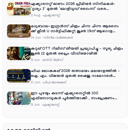
ഏഷ്യാനെറ്റ് ഓണം 2026 പ്രീമിയർ സിനിമകൾ:
‘ദൃശ്യം 3’ മുതൽ ‘മോളിവുഡ് ടൈംസ്’ വരെ
ആഘോഷ വിരുന്ന്
2 Aug
ഏഷ്യാനെറ്റ്‌
മധുബാല-ഇന്ദ്രൻസ് ചിത്രം ചിന്ന ചിന്ന ആസൈ
ക്ക് ക്ലീൻ U സർട്ടിഫിക്കറ്റ്; ജൂൺ 19ന് ആഗോള
റിലീസ്
14 Jun
സിനിമ വാര്‍ത്തകള്‍
കറുപ്പ് OTT റിലീസ് തീയതി പ്രഖ്യാപിച്ചു – സൂര്യ ചിത്രം
ജൂൺ 12 മുതൽ പ്രൈം വീഡിയോയിൽ
9 Jun
ഓടിടി റിലീസ്
ഫിഫ ലോകകപ്പ് 2026 തത്സമയം മലയാളത്തിൽ –
ഐ. എം. വിജയൻ മുതൽ ഷൈജു ദാമോദരൻ
വരെ കമന്ററി സംഘത്തിൽ
11 Jun
ഫിഫ ലോകകപ്പ്
ഈ പുഴയും കടന്ന് ഏഷ്യാനെറ്റിൽ 100
എപ്പിസോഡുകൾ പൂർത്തിയാക്കി , സംപ്രേഷണം
തിങ്കൾ മുതൽ വെള്ളി വരെ രാത്രി 9:30 ന്
9 Jun
ഏഷ്യാനെറ്റ്‌