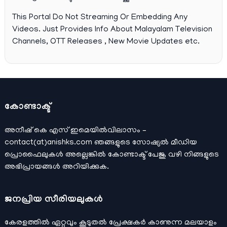
This Portal Do Not Streaming Or Embedding Any
Videos. Just Provides Info About Malayalam Television
Channels, OTT Releases , New Movie Updates etc.
കോണ്ടാക്ട്
അനീഷ്‌ കെ എസ് ഇമെയില്‍വിലാസം –
contact(at)anishks.com ഞങ്ങളുടെ സോഷ്യല്‍ മീഡിയ
പ്രൊഫൈലുകള്‍ അല്ലെങ്കില്‍
കോണ്ടാക്ട്
പേജു വഴി നിങ്ങളുടെ
അഭിപ്രായങ്ങള്‍ അറിയിക്കുക.
ജനപ്രിയ സീരിയലുകള്‍
കേരളത്തിൽ ഏറ്റവും കൂടുതൽ പ്രേക്ഷകർ കാണുന്ന മലയാളം