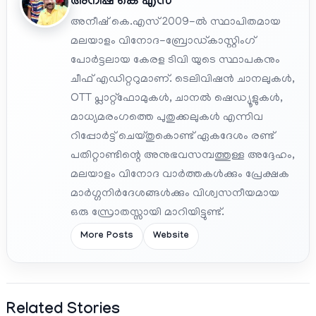
അനീഷ്‌ കെ എസ്
അനീഷ് കെ.എസ് 2009-ൽ സ്ഥാപിതമായ
മലയാളം വിനോദ-ബ്രോഡ്കാസ്റ്റിംഗ്
പോർട്ടലായ കേരള ടിവി യുടെ സ്ഥാപകനും
ചീഫ് എഡിറ്ററുമാണ്. ടെലിവിഷൻ ചാനലുകൾ,
OTT പ്ലാറ്റ്‌ഫോമുകൾ, ചാനൽ ഷെഡ്യൂളുകൾ,
മാധ്യമരംഗത്തെ പുതുക്കലുകൾ എന്നിവ
റിപ്പോർട്ട് ചെയ്തുകൊണ്ട് ഏകദേശം രണ്ട്
പതിറ്റാണ്ടിന്റെ അനുഭവസമ്പത്തുള്ള അദ്ദേഹം,
മലയാളം വിനോദ വാർത്തകൾക്കും പ്രേക്ഷക
മാർഗ്ഗനിർദേശങ്ങൾക്കും വിശ്വസനീയമായ
ഒരു സ്രോതസ്സായി മാറിയിട്ടുണ്ട്.
More Posts
Website
Related Stories