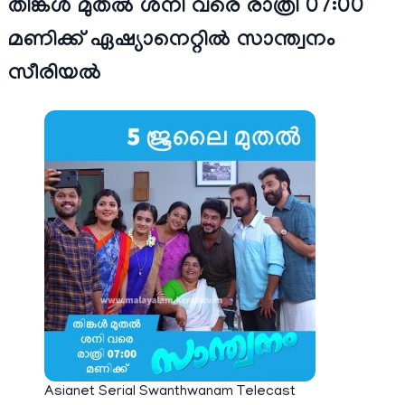
തിങ്കൾ മുതൽ ശനി വരെ രാത്രി 07:00
മണിക്ക് ഏഷ്യാനെറ്റില്‍ സാന്ത്വനം
സീരിയല്‍
Asianet Serial Swanthwanam Telecast