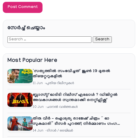
സേര്‍ച്ച്‌ ചെയ്യാം
Most Popular Here
‘സത്യത്തിൽ സംഭവിച്ചത്’ ജൂൺ 19 മുതൽ
തിയേറ്ററുകളിൽ
11 Jun
പുതിയ റിലീസുകള്‍
ബ്ലാസ്റ്റ് ഓടിടി റിലീസ് എപ്പോൾ ? ഡിജിറ്റൽ
അവകാശങ്ങൾ സ്വന്തമാക്കി നെറ്റ്ഫ്ലിക്സ്
10 Jun
ചാനല്‍ വാര്‍ത്തകള്‍
തിരു വീർ – ഐശ്വര്യ രാജേഷ് ചിത്രം ” ഓ
സുകുമാരി” ടീസർ പുറത്ത്; നിർമ്മാണം ഗംഗ
എന്റർടൈൻമെന്റ്‌സ്
14 Jun
ടീസര്‍ / ട്രെയിലര്‍