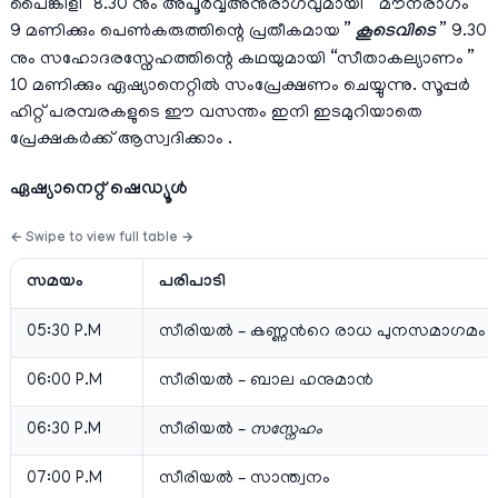
പൈങ്കിളി” 8.30 നും അപൂർവ്വഅനുരാഗവുമായി ” മൗനരാഗം ”
9 മണിക്കും പെൺകരുത്തിന്റെ പ്രതീകമായ ”
കൂടെവിടെ
” 9.30
നും സഹോദരസ്നേഹത്തിന്റെ കഥയുമായി “സീതാകല്യാണം ”
10 മണിക്കും ഏഷ്യാനെറ്റിൽ സംപ്രേക്ഷണം ചെയ്യുന്നു. സൂപ്പർ
ഹിറ്റ് പരമ്പരകളുടെ ഈ വസന്തം ഇനി ഇടമുറിയാതെ
പ്രേക്ഷകർക്ക് ആസ്വദിക്കാം .
ഏഷ്യാനെറ്റ്‌ ഷെഡ്യൂള്‍
സമയം
പരിപാടി
05:30 P.M
സീരിയല്‍ – കണ്ണന്‍റെ രാധ പുനസമാഗമം
06:00 P.M
സീരിയല്‍ – ബാല ഹനുമാന്‍
06:30 P.M
സീരിയല്‍ –
സസ്നേഹം
07:00 P.M
സീരിയല്‍ – സാന്ത്വനം