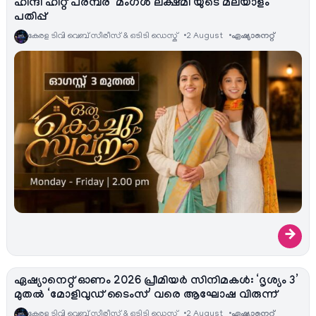
ഹിന്ദി ഹിറ്റ് പരമ്പര ‘മംഗൾ ലക്ഷ്മി’യുടെ മലയാളം
പതിപ്പ്
കേരള ടിവി വെബ് സീരീസ് & ഒടിടി ഡെസ്ക്
2 August
ഏഷ്യാനെറ്റ്‌
→
ഏഷ്യാനെറ്റ് ഓണം 2026 പ്രീമിയർ സിനിമകൾ: ‘ദൃശ്യം 3’
മുതൽ ‘മോളിവുഡ് ടൈംസ്’ വരെ ആഘോഷ വിരുന്ന്
കേരള ടിവി വെബ് സീരീസ് & ഒടിടി ഡെസ്ക്
2 August
ഏഷ്യാനെറ്റ്‌