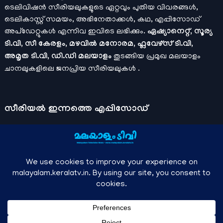
ടെലിവിഷൻ സീരിയലുകളുടെ ഏറ്റവും പുതിയ വിവരങ്ങൾ,
ടെലികാസ്റ്റ് സമയം, അഭിനേതാക്കൾ, കഥ, എപ്പിസോഡ്
അപ്ഡേറ്റുകൾ എന്നിവ ഇവിടെ ലഭിക്കും.
ഏഷ്യാനെറ്റ്, സൂര്യ
ടി.വി, സീ കേരളം, മഴവിൽ മനോരമ, ഫ്ലവേഴ്സ് ടി.വി,
അമൃത ടി.വി, ഡി.ഡി മലയാളം
തുടങ്ങിയ പ്രമുഖ മലയാളം
ചാനലുകളിലെ ജനപ്രിയ സീരിയലുകൾ .
സീരിയല്‍ ഇന്നത്തെ എപ്പിസോഡ്
ചാനലുകളുടെ ഔദ്യോഗിക മൊബൈല്‍ ആപ്പുകള്‍ , ഒഫിഷ്യല്‍
യൂട്യൂബ് ചാനല്‍ ഇവ ഉപയോഗപ്പെടുത്തി കഴിഞ്ഞുപോയ
വീഡിയോകള്‍ കാണാം.
ഡിസ്നി പ്ലസ് ഹോട്ട്സ്റ്റാര്‍
, സീ5 ,
മനോരമ മാക്സ് , സണ്‍ നെക്സ്റ്റ്, സോണി ലിവ് , നെറ്റ് ഫ്ലിക്സ്
തുടങ്ങിയ ഒടിടി ആപ്പുകള്‍ വഴിയുള്ള സിനിമ ഓണ്‍ലൈന്‍
സ്ട്രീമിംഗ് വിവരങ്ങള്‍
മലയാളം ടിവി - എല്ലാ മലയാളം സീരിയലുകള്‍ , ഓടിടി റിലീസുകള്‍ ,