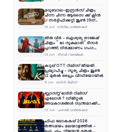
മധുബാല-ഇന്ദ്രൻസ് ചിത്രം
ചിന്ന ചിന്ന ആസൈ ക്ക് ക്ലീൻ
U സർട്ടിഫിക്കറ്റ്; ജൂൺ 19ന്
ആഗോള റിലീസ്
14 Jun
സിനിമ വാര്‍ത്തകള്‍
തിരു വീർ – ഐശ്വര്യ രാജേഷ്
ചിത്രം ” ഓ സുകുമാരി” ടീസർ
പുറത്ത്; നിർമ്മാണം ഗംഗ
എന്റർടൈൻമെന്റ്‌സ്
14 Jun
ടീസര്‍ / ട്രെയിലര്‍
കറുപ്പ് OTT റിലീസ് തീയതി
പ്രഖ്യാപിച്ചു – സൂര്യ ചിത്രം ജൂൺ
12 മുതൽ പ്രൈം വീഡിയോയിൽ
9 Jun
ഓടിടി റിലീസ്
ബ്ലാസ്റ്റ് ഓടിടി റിലീസ്
എപ്പോൾ ? ഡിജിറ്റൽ
അവകാശങ്ങൾ സ്വന്തമാക്കി
നെറ്റ്ഫ്ലിക്സ്
10 Jun
ചാനല്‍ വാര്‍ത്തകള്‍
ഫിഫ ലോകകപ്പ് 2026
തത്സമയം മലയാളത്തിൽ –
ഐ. എം. വിജയൻ മുതൽ