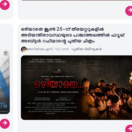
→
ഒഴിയാതെ ജൂൺ 25-ന് തീയേറ്ററുകളിൽ
അടിയന്തിരാവസ്ഥയുടെ പശ്ചാത്തലത്തിൽ ഫറൂഖ്
അബ്ദുൾ റഹിമാന്റെ പുതിയ ചിത്രം
അനീഷ്‌ കെ എസ്
12 June
പുതിയ റിലീസുകള്‍
→