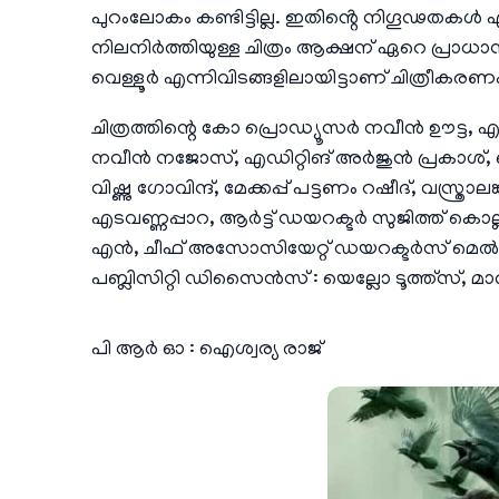
പുറംലോകം കണ്ടിട്ടില്ല. ഇതിൻ്റെ നിഗൂഢതകൾ എ
നിലനിർത്തിയുള്ള ചിത്രം ആക്ഷന് ഏറെ പ്രാധാ
വെള്ളൂർ എന്നിവിടങ്ങളിലായിട്ടാണ് ചിത്രീകരണ
ചിത്രത്തിന്റെ കോ പ്രൊഡ്യൂസർ നവീൻ ഊട്ട, എക
നവീൻ നജോസ്, എഡിറ്റിങ് അർജുൻ പ്രകാശ്,
വിഷ്ണു ഗോവിന്ദ്, മേക്കപ്പ് പട്ടണം റഷീദ്, വ
എടവണ്ണപ്പാറ, ആർട്ട് ഡയറക്ടർ സുജിത്ത് കൊല്ല
എൻ, ചീഫ് അസോസിയേറ്റ് ഡയറക്ടർസ് മെൽ
പബ്ലിസിറ്റി ഡിസൈൻസ് : യെല്ലോ ടൂത്ത്സ്, മാർ
പി ആർ ഓ : ഐശ്വര്യ രാജ്