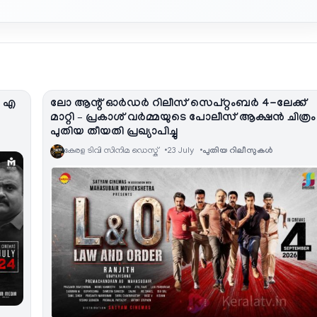
ം എ
ലോ ആന്റ് ഓര്‍ഡർ റിലീസ് സെപ്റ്റംബർ 4-ലേക്ക്
മാറ്റി – പ്രകാശ് വർമ്മയുടെ പോലീസ് ആക്ഷൻ ചിത്രം
പുതിയ തീയതി പ്രഖ്യാപിച്ചു
കേരള ടിവി സിനിമ ഡെസ്ക്
23 July
പുതിയ റിലീസുകള്‍