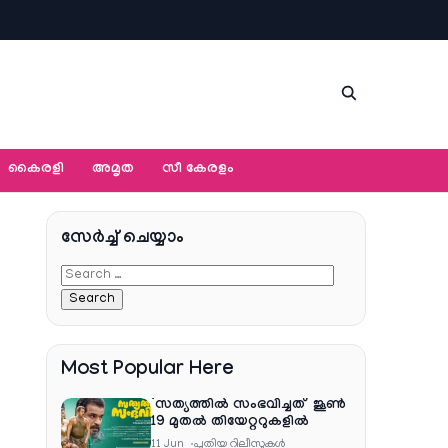
കൈരളി
അമൃത
സീ കേരളം
സേര്‍ച്ച്‌ ചെയ്യാം
Most Popular Here
‘സത്യത്തിൽ സംഭവിച്ചത്’ ജൂൺ
19 മുതൽ തിയേറ്ററുകളിൽ
11 Jun
പുതിയ റിലീസുകള്‍