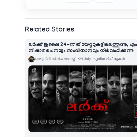
Related Stories
ലർക്ക് ജൂലൈ 24-ന് തിയേറ്ററുകളിലെത്തുന്നു, എ
നിഷാദ് രചനയും സംവിധാനവും നിർവഹിക്കുന്നു
കേരള ടിവി സിനിമ ഡെസ്ക്
24 July
പുതിയ റിലീസുകള്‍