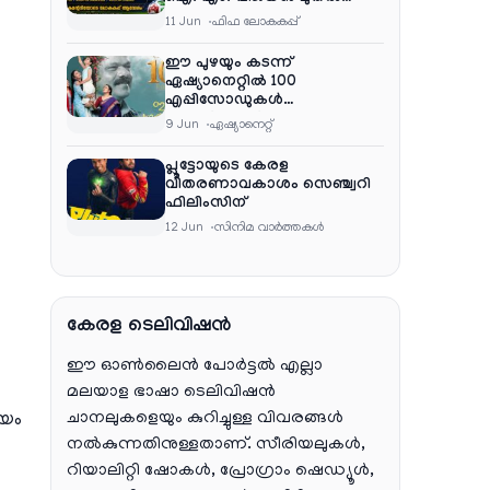
ഷൈജു ദാമോദരൻ വരെ
11 Jun
ഫിഫ ലോകകപ്പ്
കമന്ററി സംഘത്തിൽ
ഈ പുഴയും കടന്ന്
ഏഷ്യാനെറ്റിൽ 100
എപ്പിസോഡുകൾ
പൂർത്തിയാക്കി , സംപ്രേഷണം
9 Jun
ഏഷ്യാനെറ്റ്‌
തിങ്കൾ മുതൽ വെള്ളി വരെ
രാത്രി 9:30 ന്
പ്ലൂട്ടോയുടെ കേരള
വിതരണാവകാശം സെഞ്ച്വറി
ഫിലിംസിന്
12 Jun
സിനിമ വാര്‍ത്തകള്‍
കേരള ടെലിവിഷൻ
ഈ ഓൺലൈൻ പോർട്ടൽ എല്ലാ
മലയാള ഭാഷാ ടെലിവിഷൻ
ചാനലുകളെയും കുറിച്ചുള്ള വിവരങ്ങൾ
ായം
നൽകുന്നതിനുള്ളതാണ്. സീരിയലുകൾ,
റിയാലിറ്റി ഷോകൾ, പ്രോഗ്രാം ഷെഡ്യൂൾ,