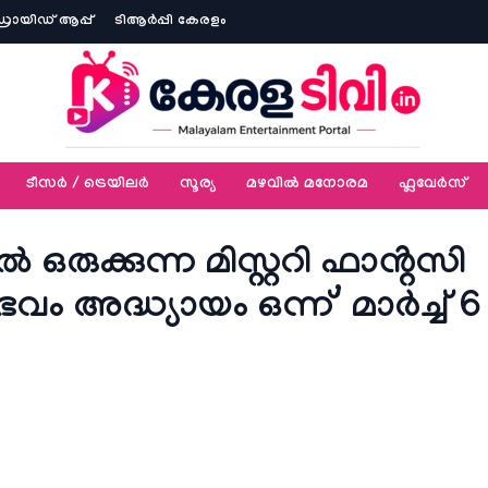
ോയിഡ് ആപ്പ്
ടിആര്‍പ്പി കേരളം
ടീസര്‍ / ട്രെയിലര്‍
സൂര്യ
മഴവിൽ മനോരമ
ഫ്ലവേര്‍സ്
 ഒരുക്കുന്ന മിസ്റ്ററി ഫാൻ്റസി
ം അദ്ധ്യായം ഒന്ന്’ മാർച്ച്‌ 6