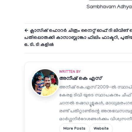
Sambhavam Adhya
← ക്ലാസിക് ഹൊറർ ചിത്രം നൈറ്റ് ഓഫ് ദി ലിവിങ
പതിപ്പൊരുക്കി കാസാബ്ലാങ്കാ ഫിലിം ഫാക്ടറി, പുതി
ഒ. ടി. ടി കളിൽ
WRITTEN BY
അനീഷ്‌ കെ എസ്
അനീഷ് കെ.എസ് 2009-ൽ സ്ഥാപി
കേരള ടിവി യുടെ സ്ഥാപകനും ചീഫ്
ചാനൽ ഷെഡ്യൂളുകൾ, മാധ്യമരംഗത്ത
രണ്ട് പതിറ്റാണ്ടിന്റെ അനുഭവസമ്
മാർഗ്ഗനിർദേശങ്ങൾക്കും വിശ്വസനീയ
More Posts
Website