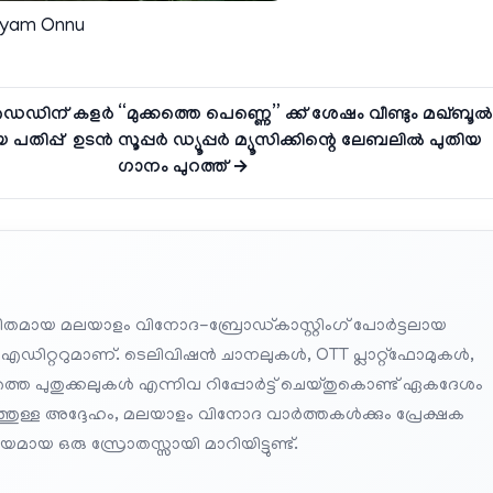
yam Onnu
് ഡെഡിന് കളർ
“മുക്കത്തെ പെണ്ണെ” ക്ക് ശേഷം വീണ്ടും മഖ്‌ബൂൽ
യ പതിപ്പ് ഉടൻ
സൂപ്പർ ഡ്യൂപ്പർ മ്യൂസിക്കിന്റെ ലേബലിൽ പുതിയ
ഗാനം പുറത്ത് →
തമായ മലയാളം വിനോദ-ബ്രോഡ്കാസ്റ്റിംഗ് പോർട്ടലായ
 എഡിറ്ററുമാണ്. ടെലിവിഷൻ ചാനലുകൾ, OTT പ്ലാറ്റ്‌ഫോമുകൾ,
െ പുതുക്കലുകൾ എന്നിവ റിപ്പോർട്ട് ചെയ്തുകൊണ്ട് ഏകദേശം
പത്തുള്ള അദ്ദേഹം, മലയാളം വിനോദ വാർത്തകൾക്കും പ്രേക്ഷക
മായ ഒരു സ്രോതസ്സായി മാറിയിട്ടുണ്ട്.