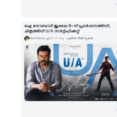
ഐ നോബഡി ജൂലൈ 9-ന് പ്രദർശനത്തിന്;
ചിത്രത്തിന് U/A സർട്ടിഫിക്കറ്റ്
അനീഷ്‌ കെ എസ്
7 July
പുതിയ റിലീസുകള്‍