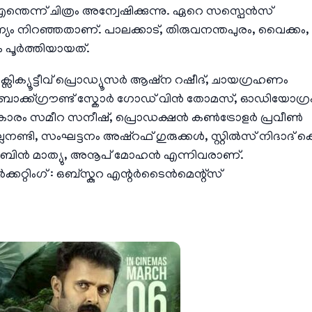
ന്തെന്ന് ചിത്രം അന്വേഷിക്കുന്നു. ഏറെ സസ്പെൻസ്
ന്യം നിറഞ്ഞതാണ്. പാലക്കാട്, തിരുവനന്തപുരം, വൈക്കം,
ം പൂർത്തിയായത്.
്സിക്യൂട്ടീവ് പ്രൊഡ്യൂസർ ആഷ്‌ന റഷീദ്, ചായഗ്രഹണം
 ബാക്ക്ഗ്രൗണ്ട് സ്കോർ ഗോഡ് വിൻ തോമസ്, ഓഡിയോഗ്ര
സ്ത്രാലങ്കാരം സമീറ സനീഷ്, പ്രൊഡക്ഷൻ കൺട്രോളർ പ്രവീൺ
നണ്ടി, സംഘട്ടനം അഷ്‌റഫ്‌ ഗുരുക്കൾ, സ്റ്റിൽസ് നിദാദ് ക
ബിൻ മാത്യു, അനൂപ് മോഹൻ എന്നിവരാണ്.
ക്കറ്റിംഗ് : ഒബ്സ്കുറ എന്റർടൈൻമെന്റ്സ്