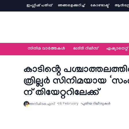
ഇംഗ്ലീഷ് പതിപ്പ്
ഞങ്ങളെക്കുറിച്ച്‌
കോണ്ടാക്ട്
ആൻഡ്ര
സിനിമ വാര്‍ത്തകള്‍
ഓടിടി റിലീസ്
ഏഷ്യാനെറ്റ്‌
കാടിൻ്റെ പശ്ചാത്തലത്തിൽ
ത്രില്ലർ സിനിമയായ ‘സംഭവ
ന് തിയേറ്ററിലേക്ക്
16 February
പുതിയ റിലീസുകള്‍
അനീഷ്‌ കെ എസ്