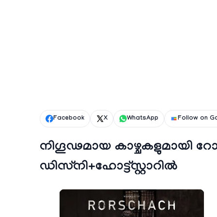
Facebook
X
WhatsApp
Follow on G
നിഗൂഢമായ കാഴ്ചകളുമായി റോഷ
ഡിസ്‌നി+ഹോട്ട്സ്റ്റാറില്‍