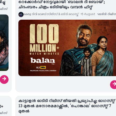
്ചു
റെക്കോർഡ് നേട്ടവുമായി ‘ബാലൻ ദി ബോയ്’;
ചിദംബരം ചിത്രം ഒടിടിയിലും വമ്പൻ ഹിറ്റ്
ിലീസ്
കേരള ടിവി വെബ് സീരീസ് & ഒടിടി ഡെസ്ക്
5 August
ഓടിടി റിലീസ
→
കാട്ടാളൻ ഓടിടി റിലീസ് തീയതി പ്രഖ്യാപിച്ചു; ഓഗസ്റ്റ്
രം
13 മുതൽ മനോരമമാക്സിൽ, ‘പൊങ്കാല’ ഓഗസ്റ്റ് 7
മുതൽ
ിലീസ്