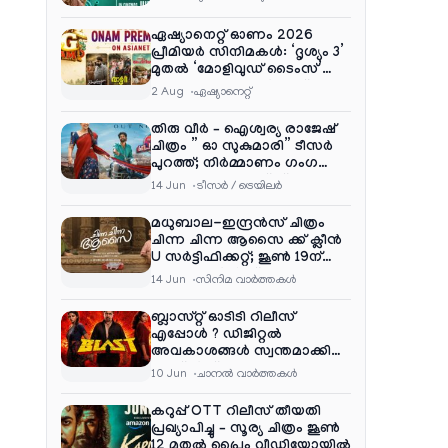
ഏഷ്യാനെറ്റ് ഓണം 2026
പ്രീമിയർ സിനിമകൾ: ‘ദൃശ്യം 3’
മുതൽ ‘മോളിവുഡ് ടൈംസ്’
വരെ ആഘോഷ വിരുന്ന്
2 Aug
ഏഷ്യാനെറ്റ്‌
തിരു വീർ – ഐശ്വര്യ രാജേഷ്
ചിത്രം ” ഓ സുകുമാരി” ടീസർ
പുറത്ത്; നിർമ്മാണം ഗംഗ
എന്റർടൈൻമെന്റ്‌സ്
14 Jun
ടീസര്‍ / ട്രെയിലര്‍
മധുബാല-ഇന്ദ്രൻസ് ചിത്രം
ചിന്ന ചിന്ന ആസൈ ക്ക് ക്ലീൻ
U സർട്ടിഫിക്കറ്റ്; ജൂൺ 19ന്
ആഗോള റിലീസ്
14 Jun
സിനിമ വാര്‍ത്തകള്‍
ബ്ലാസ്റ്റ് ഓടിടി റിലീസ്
എപ്പോൾ ? ഡിജിറ്റൽ
അവകാശങ്ങൾ സ്വന്തമാക്കി
നെറ്റ്ഫ്ലിക്സ്
10 Jun
ചാനല്‍ വാര്‍ത്തകള്‍
കറുപ്പ് OTT റിലീസ് തീയതി
പ്രഖ്യാപിച്ചു – സൂര്യ ചിത്രം ജൂൺ
12 മുതൽ പ്രൈം വീഡിയോയിൽ