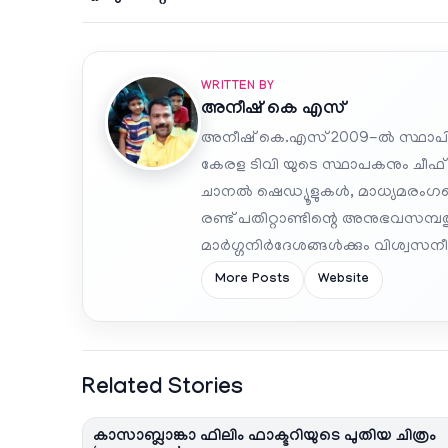
WRITTEN BY
അനീഷ്‌ കെ എസ്
അനീഷ് കെ.എസ് 2009-ൽ സ്ഥാപി
കേരള ടിവി യുടെ സ്ഥാപകനും ചീഫ്
ചാനൽ ഷെഡ്യൂളുകൾ, മാധ്യമരംഗത്ത
രണ്ട് പതിറ്റാണ്ടിന്റെ അനുഭവസമ്
മാർഗ്ഗനിർദേശങ്ങൾക്കും വിശ്വസനീയ
More Posts
Website
Related Stories
കാസാബ്ലാങ്കാ ഫിലിം ഫാക്ടറിയുടെ പുതിയ ചിത്രം