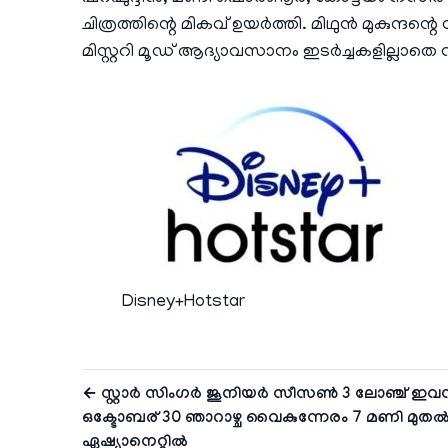
ചിത്രത്തിന്റെ മികവ് ഉയര്‍ത്തി. മിഥുന്‍ മുകു
മിസ്റ്ററി മൂഡ് ആദ്യാവസാനം ഇടര്‍ച്ചകളില്ലാതെ
Disney+Hotstar
← സ്റ്റാർ സിംഗര്‍ ജൂനിയർ സീസൺ 3 ലോഞ്ച് ഇവന്
ഒക്ടോബര് 30 ഞാറാഴ്ച വൈകുന്നേരം 7 മണി മുത
ഏഷ്യാനെറ്റിൽ