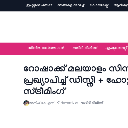
ഇംഗ്ലീഷ് പതിപ്പ്
ഞങ്ങളെക്കുറിച്ച്‌
കോണ്ടാക്ട്
ആൻഡ്ര
സിനിമ വാര്‍ത്തകള്‍
ഓടിടി റിലീസ്
ഏഷ്യാനെറ്റ്‌
റോഷാക്ക് മലയാളം സിനി
പ്രഖ്യാപിച്ച് ഡിസ്നി + ഹോട്
സ്ട്രീമിംഗ്
7 November
ഓടിടി റിലീസ്
അനീഷ്‌ കെ എസ്