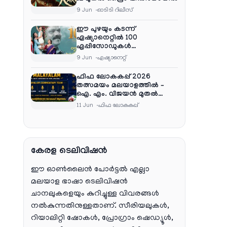
9 Jun
ഓടിടി റിലീസ്
ഈ പുഴയും കടന്ന്
ഏഷ്യാനെറ്റിൽ 100
എപ്പിസോഡുകൾ
പൂർത്തിയാക്കി , സംപ്രേഷണം
9 Jun
ഏഷ്യാനെറ്റ്‌
തിങ്കൾ മുതൽ വെള്ളി വരെ
രാത്രി 9:30 ന്
ഫിഫ ലോകകപ്പ് 2026
തത്സമയം മലയാളത്തിൽ –
ഐ. എം. വിജയൻ മുതൽ
ഷൈജു ദാമോദരൻ വരെ
11 Jun
ഫിഫ ലോകകപ്പ്
കമന്ററി സംഘത്തിൽ
കേരള ടെലിവിഷൻ
ഈ ഓൺലൈൻ പോർട്ടൽ എല്ലാ
മലയാള ഭാഷാ ടെലിവിഷൻ
ചാനലുകളെയും കുറിച്ചുള്ള വിവരങ്ങൾ
നൽകുന്നതിനുള്ളതാണ്. സീരിയലുകൾ,
റിയാലിറ്റി ഷോകൾ, പ്രോഗ്രാം ഷെഡ്യൂൾ,