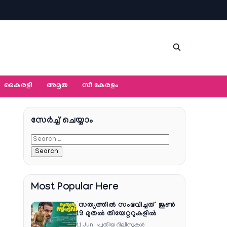
കൈരളി
അമൃത
സീ കേരളം
സേര്‍ച്ച്‌ ചെയ്യാം
Most Popular Here
‘സത്യത്തിൽ സംഭവിച്ചത്’ ജൂൺ
19 മുതൽ തിയേറ്ററുകളിൽ
11 Jun
പുതിയ റിലീസുകള്‍