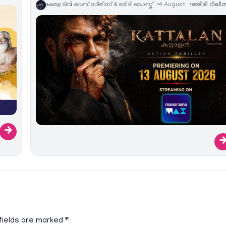
കേരള ടിവി വെബ് സീരീസ് & ഒടിടി ഡെസ്ക്
4 August
ഓടിടി റിലീസ
→
fields are marked
*