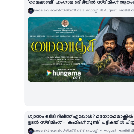
‘മൈലാഞ്ചി’ ഹംഗാമ ഒടിടിയിൽ സ്ട്രീമിംഗ് ആരംഭിച
കേരള ടിവി വെബ് സീരീസ് & ഒടിടി ഡെസ്ക്
6 August
ഓടിടി റ
ശ്വാസം ഒടിടി റിലീസ് എപ്പോൾ? മനോരമമാക്സിൽ
ഉടൻ സ്ട്രീമിംഗ് – ‘കംമിംഗ് സൂൺ’ പട്ടികയിൽ ചിത്
കേരള ടിവി വെബ് സീരീസ് & ഒടിടി ഡെസ്ക്
4 August
ഓടിടി റ