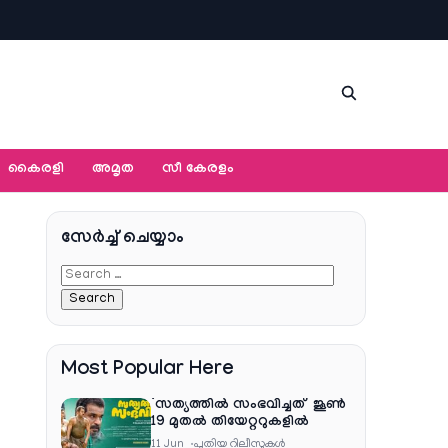
കൈരളി
അമൃത
സീ കേരളം
സേര്‍ച്ച്‌ ചെയ്യാം
Most Popular Here
‘സത്യത്തിൽ സംഭവിച്ചത്’ ജൂൺ
19 മുതൽ തിയേറ്ററുകളിൽ
11 Jun
പുതിയ റിലീസുകള്‍