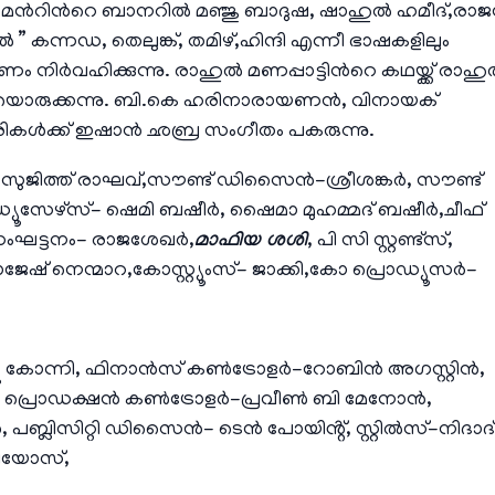
‍റിന്‍റെ ബാനറില്‍ മഞ്ജു ബാദുഷ, ഷാഹുൽ ഹമീദ്,രാജന
്ചൽ ” കന്നഡ, തെലുങ്ക്, തമിഴ്,ഹിന്ദി എന്നീ ഭാഷകളിലും
ഹണം നിർവഹിക്കുന്നു. രാഹുൽ മണപ്പാട്ടിന്‍റെ കഥയ്ക്ക് രാഹ
ക്കഥയൊരുക്കന്നു. ബി.കെ ഹരിനാരായണൻ, വിനായക്
വരികൾക്ക് ഇഷാൻ ഛബ്ര സംഗീതം പകരുന്നു.
ിത്ത് രാഘവ്,സൗണ്ട് ഡിസൈൻ-ശ്രീശങ്കർ, സൗണ്ട്
രൊഡ്യൂസേഴ്സ്- ഷെമി ബഷീര്‍, ഷൈമാ മുഹമ്മദ്‌ ബഷീര്‍,ചീഫ്
ംഘട്ടനം- രാജശേഖർ,
മാഫിയ ശശി
, പി സി സ്റ്റണ്ട്സ്,
ജേഷ് നെന്മാറ,കോസ്റ്റ്യൂംസ്- ജാക്കി,കോ പ്രൊഡ്യൂസർ-
ത്യു കോന്നി, ഫിനാൻസ് കൺട്രോളർ-റോബിൻ അഗസ്റ്റിൻ,
.എം, പ്രൊഡക്ഷൻ കൺട്രോളർ-പ്രവീൺ ബി മേനോൻ,
പബ്ലിസിറ്റി ഡിസൈൻ- ടെന്‍ പോയിൻ്റ്, സ്റ്റിൽസ്-നിദാദ്
ഡിയോസ്,