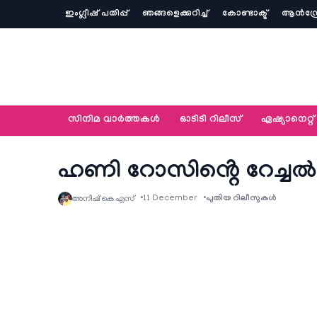
ഇംഗ്ലീഷ് പതിപ്പ്
ഞങ്ങളെക്കുറിച്ച്‌
കോണ്ടാക്ട്
ആൻഡ്ര
സിനിമ വാര്‍ത്തകള്‍
ഓടിടി റിലീസ്
ഏഷ്യാനെറ്റ്‌
ഹണി റോസിൻ്റെ റേച്ച
11 December
പുതിയ റിലീസുകള്‍
അനീഷ്‌ കെ എസ്