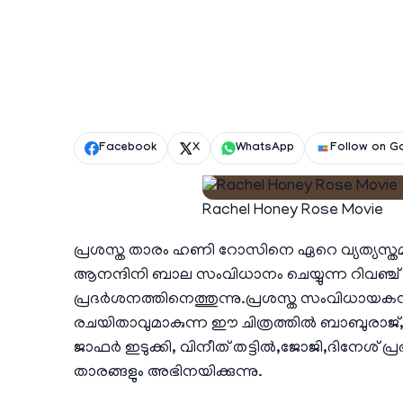
Facebook
X
WhatsApp
Follow on G
Rachel Honey Rose Movie
പ്രശസ്ത താരം ഹണി റോസിനെ ഏറെ വ്യത്യസ്
ആനന്ദിനി ബാല സംവിധാനം ചെയ്യുന്ന റിവ‌ഞ്ച് ത്
പ്രദർശനത്തിനെത്തുന്നു.പ്രശസ്ത സംവിധായ
രചയിതാവുമാകുന്ന ഈ ചിത്രത്തിൽ ബാബുരാജ്‌,
ജാഫര്‍ ഇടുക്കി, വിനീത് തട്ടില്‍,ജോജി,ദിനേശ്
താരങ്ങളും അഭിനയിക്കുന്നു.