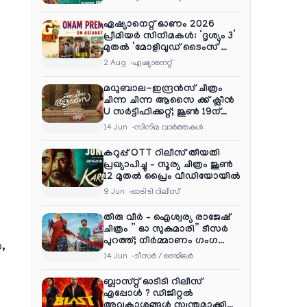
ഏഷ്യാനെറ്റ് ഓണം 2026
പ്രീമിയർ സിനിമകൾ: ‘ദൃശ്യം 3’
മുതൽ ‘മോളിവുഡ് ടൈംസ്’
വരെ ആഘോഷ വിരുന്ന്
2 Aug
ഏഷ്യാനെറ്റ്‌
മധുബാല-ഇന്ദ്രൻസ് ചിത്രം
ചിന്ന ചിന്ന ആസൈ ക്ക് ക്ലീൻ
U സർട്ടിഫിക്കറ്റ്; ജൂൺ 19ന്
ആഗോള റിലീസ്
14 Jun
സിനിമ വാര്‍ത്തകള്‍
കറുപ്പ് OTT റിലീസ് തീയതി
പ്രഖ്യാപിച്ചു – സൂര്യ ചിത്രം ജൂൺ
12 മുതൽ പ്രൈം വീഡിയോയിൽ
9 Jun
ഓടിടി റിലീസ്
തിരു വീർ – ഐശ്വര്യ രാജേഷ്
ചിത്രം ” ഓ സുകുമാരി” ടീസർ
പുറത്ത്; നിർമ്മാണം ഗംഗ
,
എന്റർടൈൻമെന്റ്‌സ്
14 Jun
ടീസര്‍ / ട്രെയിലര്‍
ബ്ലാസ്റ്റ് ഓടിടി റിലീസ്
എപ്പോൾ ? ഡിജിറ്റൽ
അവകാശങ്ങൾ സ്വന്തമാക്കി