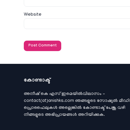
Website
കോണ്ടാക്ട്
അനീഷ്‌ കെ എസ് ഇമെയില്‍വിലാസം –
contact(at)anishks.com ഞങ്ങളുടെ സോഷ്യല്‍ മീഡ
പ്രൊഫൈലുകള്‍ അല്ലെങ്കില്‍
കോണ്ടാക്ട്
പേജു വഴി
നിങ്ങളുടെ അഭിപ്രായങ്ങള്‍ അറിയിക്കുക.