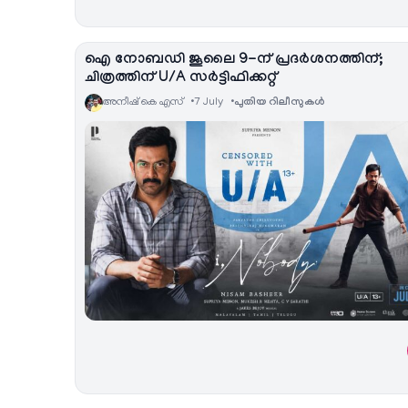
ഐ നോബഡി ജൂലൈ 9-ന് പ്രദർശനത്തിന്;
ചിത്രത്തിന് U/A സർട്ടിഫിക്കറ്റ്
അനീഷ്‌ കെ എസ്
7 July
പുതിയ റിലീസുകള്‍