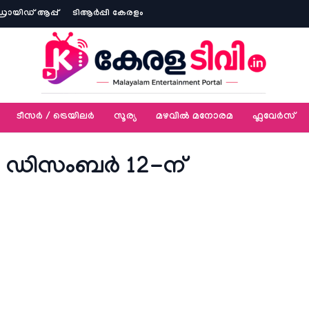
ോയിഡ് ആപ്പ്
ടിആര്‍പ്പി കേരളം
ടീസര്‍ / ട്രെയിലര്‍
സൂര്യ
മഴവിൽ മനോരമ
ഫ്ലവേര്‍സ്
ൽ ഡിസംബർ 12-ന്