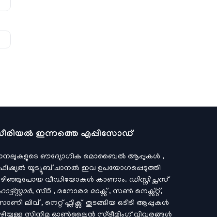
ീരിയല്‍ ഇന്നത്തെ എപ്പിസോഡ്
ാനലുകളുടെ ഔദ്യോഗിക മൊബൈല്‍ ആപ്പുകള്‍ ,
ഫിഷ്യല്‍ യൂട്യൂബ് ചാനല്‍ ഇവ ഉപയോഗപ്പെടുത്തി
ഴിഞ്ഞുപോയ വീഡിയോകള്‍ കാണാം.
ഡിസ്നി പ്ലസ്
ട്ട്സ്റ്റാര്‍
, സീ5 , മനോരമ മാക്സ് , സണ്‍ നെക്സ്റ്റ്,
ണി ലിവ് , നെറ്റ് ഫ്ലിക്സ് തുടങ്ങിയ ഒടിടി ആപ്പുകള്‍
ഴിയുള്ള സിനിമ ഓണ്‍ലൈന്‍ സ്ട്രീമിംഗ് വിവരങ്ങള്‍