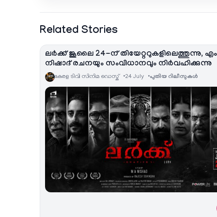
Related Stories
ലർക്ക് ജൂലൈ 24-ന് തിയേറ്ററുകളിലെത്തുന്നു, എ
നിഷാദ് രചനയും സംവിധാനവും നിർവഹിക്കുന്നു
കേരള ടിവി സിനിമ ഡെസ്ക്
24 July
പുതിയ റിലീസുകള്‍