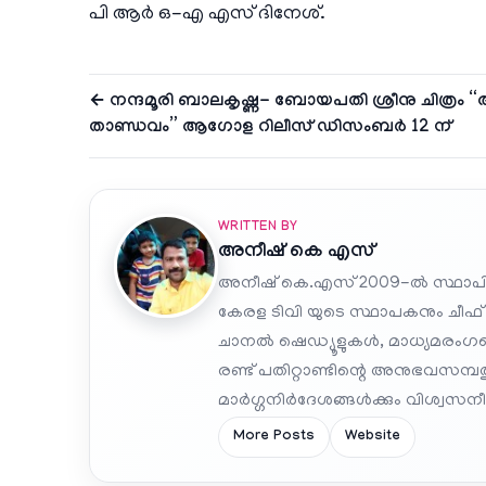
പി ആര്‍ ഒ-എ എസ് ദിനേശ്.
← നന്ദമൂരി ബാലകൃഷ്ണ- ബോയപതി ശ്രീനു ചിത്രം
താണ്ഡവം” ആഗോള റിലീസ് ഡിസംബർ 12 ന്
WRITTEN BY
അനീഷ്‌ കെ എസ്
അനീഷ് കെ.എസ് 2009-ൽ സ്ഥാപി
കേരള ടിവി യുടെ സ്ഥാപകനും ചീഫ്
ചാനൽ ഷെഡ്യൂളുകൾ, മാധ്യമരംഗത്ത
രണ്ട് പതിറ്റാണ്ടിന്റെ അനുഭവസമ്
മാർഗ്ഗനിർദേശങ്ങൾക്കും വിശ്വസനീയ
More Posts
Website