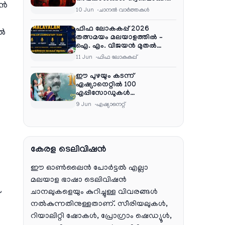
്‍
നെറ്റ്ഫ്ലിക്സ്
10 Jun
ചാനല്‍ വാര്‍ത്തകള്‍
ഫിഫ ലോകകപ്പ് 2026
ുൽ
തത്സമയം മലയാളത്തിൽ –
ഐ. എം. വിജയൻ മുതൽ
ഷൈജു ദാമോദരൻ വരെ
11 Jun
ഫിഫ ലോകകപ്പ്
കമന്ററി സംഘത്തിൽ
ഈ പുഴയും കടന്ന്
ഏഷ്യാനെറ്റിൽ 100
എപ്പിസോഡുകൾ
പൂർത്തിയാക്കി , സംപ്രേഷണം
9 Jun
ഏഷ്യാനെറ്റ്‌
തിങ്കൾ മുതൽ വെള്ളി വരെ
രാത്രി 9:30 ന്
കേരള ടെലിവിഷൻ
ഈ ഓൺലൈൻ പോർട്ടൽ എല്ലാ
മലയാള ഭാഷാ ടെലിവിഷൻ
ചാനലുകളെയും കുറിച്ചുള്ള വിവരങ്ങൾ
നൽകുന്നതിനുള്ളതാണ്. സീരിയലുകൾ,
റിയാലിറ്റി ഷോകൾ, പ്രോഗ്രാം ഷെഡ്യൂൾ,