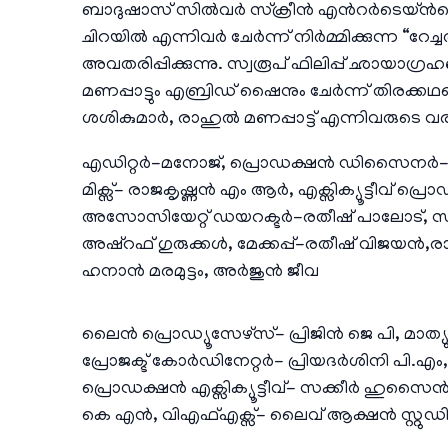
ബാദുഷാസ് സിൽവർ സ്ക്രീൻ എന്‍റർടെയ്ൻമെന്
ചിറയിൽ എന്നിവർ ചേര്‍ന്ന് നിർമ്മിക്കുന്ന “റേച
അവതരിപ്പിക്കുന്നു. സ്വരൂപ് ഫിലിപ്പ് ഛായാഗ്ര
മണപ്പാട്ടും എബ്രിഡ് ഷൈനും ചേർന്ന് തിര
ശശികുമാർ, രാഹുൽ മണപ്പാട്ട് എന്നിവരുടെ 
എഡിറ്റർ-മനോജ്, പ്രൊഡക്ഷൻ ഡിസൈനർ-സുജ
മിക്സ്- രാജകൃഷ്ണൻ എം ആർ, എക്സിക്യൂട്ടീവ് പ്
അസോസിയേറ്റ് ഡയറക്ടർ-രതീഷ് പാലോട്, സ
അഷ്റഫ് ഗുരുക്കൾ, മേക്കപ്പ്-രതീഷ് വിജയൻ,രാ
ഹനാൻ മരമുട്ടം, അർജുൻ ജീവ
ലൈൻ പ്രൊഡ്യൂസേഴ്സ്- പ്രിജിൻ ജെ പി, മാ
പ്രോജക്ട് കോർഡിനേറ്റർ- പ്രിയദർശിനി പി
പ്രൊഡക്ഷൻ എക്സിക്യൂട്ടീവ്- സക്കീർ ഹുസൈൻ, 
കെ എൻ, വിഎഫ്എക്സ്- ലൈവ് ആക്ഷൻ സ്റ്റു