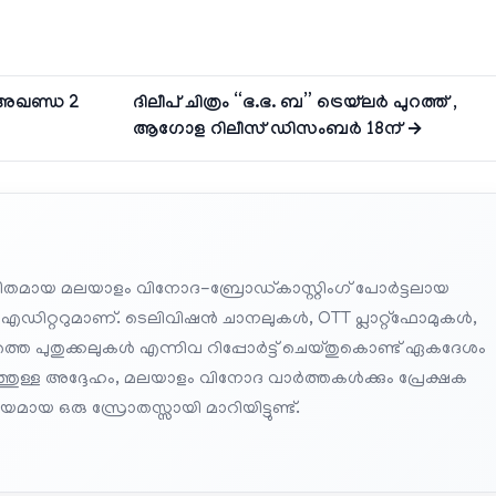
 “അഖണ്ഡ 2
ദിലീപ് ചിത്രം “ഭ.ഭ. ബ” ട്രെയ്‌ലർ പുറത്ത് ,
ആഗോള റിലീസ് ഡിസംബർ 18ന് →
തമായ മലയാളം വിനോദ-ബ്രോഡ്കാസ്റ്റിംഗ് പോർട്ടലായ
 എഡിറ്ററുമാണ്. ടെലിവിഷൻ ചാനലുകൾ, OTT പ്ലാറ്റ്‌ഫോമുകൾ,
െ പുതുക്കലുകൾ എന്നിവ റിപ്പോർട്ട് ചെയ്തുകൊണ്ട് ഏകദേശം
പത്തുള്ള അദ്ദേഹം, മലയാളം വിനോദ വാർത്തകൾക്കും പ്രേക്ഷക
മായ ഒരു സ്രോതസ്സായി മാറിയിട്ടുണ്ട്.