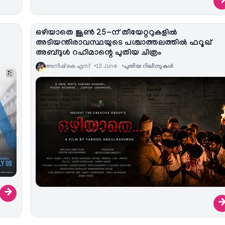
ഒഴിയാതെ ജൂൺ 25-ന് തീയേറ്ററുകളിൽ
അടിയന്തിരാവസ്ഥയുടെ പശ്ചാത്തലത്തിൽ ഫറൂഖ്
അബ്ദുൾ റഹിമാന്റെ പുതിയ ചിത്രം
അനീഷ്‌ കെ എസ്
12 June
പുതിയ റിലീസുകള്‍
→