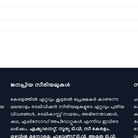
ജനപ്രിയ സീരിയലുകള്‍
സ
കേരളത്തിൽ ഏറ്റവും കൂടുതൽ പ്രേക്ഷകർ കാണുന്ന
ച
ിയ
മലയാളം ടെലിവിഷൻ സീരിയലുകളുടെ ഏറ്റവും പുതിയ
ഒ
വിവരങ്ങൾ, ടെലികാസ്റ്റ് സമയം, അഭിനേതാക്കൾ,
ക
കഥ, എപ്പിസോഡ് അപ്ഡേറ്റുകൾ എന്നിവ ഇവിടെ
ഹോ
ലഭിക്കും.
ഏഷ്യാനെറ്റ്, സൂര്യ ടി.വി, സീ കേരളം,
സോ
വ
മഴവിൽ മനോരമ, ഫ്ലവേഴ്സ് ടി.വി, അമൃത ടി.വി,