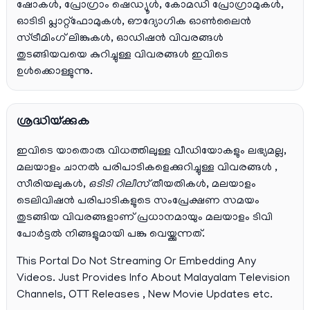
ഷോകൾ, പ്രോഗ്രാം ഷെഡ്യൂൾ, കോമഡി പ്രോഗ്രാമുകൾ,
ഓടിടി പ്ലാറ്റ്‌ഫോമുകൾ, ഔദ്യോഗിക ഓൺലൈൻ
സ്ട്രീമിംഗ് ലിങ്കുകൾ, ഓഡിഷൻ വിവരങ്ങൾ
തുടങ്ങിയവയെ കുറിച്ചുള്ള വിവരങ്ങൾ ഇവിടെ
ഉൾക്കൊള്ളുന്നു.
ശ്രദ്ധിയ്ക്കുക
ഇവിടെ യാതൊരു വിധത്തിലുള്ള വീഡിയോകളും ലഭ്യമല്ല,
മലയാളം ചാനല്‍ പരിപാടികളെക്കുറിച്ചുള്ള വിവരങ്ങള്‍ ,
സീരിയലുകള്‍,
ഒടിടി റിലീസ്
തീയതികള്‍, മലയാളം
ടെലിവിഷന്‍ പരിപാടികളുടെ സംപ്രേക്ഷണ സമയം
തുടങ്ങിയ വിവരങ്ങളാണ് പ്രധാനമായും മലയാളം ടിവി
പോര്‍ട്ടല്‍ നിങ്ങളുമായി പങ്കു വെയ്ക്കുന്നത്.
This Portal Do Not Streaming Or Embedding Any
Videos. Just Provides Info About Malayalam Television
Channels, OTT Releases , New Movie Updates etc.