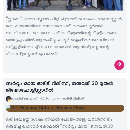
“തുടരും” എന്ന സൂപ്പർ ഹിറ്റ് ചിത്രത്തിനു ശേഷം മെഗാസ്റ്റാർ
മോഹൻലാലിനെ നായകനാക്കി തരുൺ മൂർത്തി
സംവിധാനം ചെയ്യുന്ന പുതിയ ചിത്രത്തിന്റെ ചിത്രീകരണം
തൊടുപുഴയിൽ ആരംഭിച്ചു. കലൂർ ഐപ്പ് മെമ്മോറിയൽ
സ്ക്കൂളിൽ വെച്ച് നടന്ന ചടങ്ങിൽ ആഷിഖ് ഉസ്മാന്റെ
പിതാവ് ഉസ്മാൻ മുഹമ്മദ്…
→
സർവ്വം മായ ഓടിടി റിലീസ് , ജനുവരി 30 മുതൽ
ജിയോഹോട്ട്സ്റ്റാറിൽ
അനീഷ്‌ കെ എസ്
23 January
ഓടിടി റിലീസ്
ഒരിടവേളയ്ക്ക് ശേഷം നിവിൻ പോളി-അജു വർഗീസ് ടീം
ഒരുമിച്ച ഹൊറർ കോമഡി “സർവ്വം മായ” ജനുവരി 30