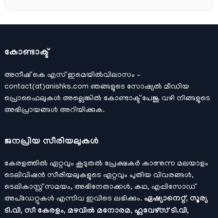
കോണ്ടാക്ട്
അനീഷ്‌ കെ എസ് ഇമെയില്‍വിലാസം –
contact(at)anishks.com ഞങ്ങളുടെ സോഷ്യല്‍ മീഡിയ
പ്രൊഫൈലുകള്‍ അല്ലെങ്കില്‍
കോണ്ടാക്ട്
പേജു വഴി നിങ്ങളുടെ
അഭിപ്രായങ്ങള്‍ അറിയിക്കുക.
ജനപ്രിയ സീരിയലുകള്‍
കേരളത്തിൽ ഏറ്റവും കൂടുതൽ പ്രേക്ഷകർ കാണുന്ന മലയാളം
ടെലിവിഷൻ സീരിയലുകളുടെ ഏറ്റവും പുതിയ വിവരങ്ങൾ,
ടെലികാസ്റ്റ് സമയം, അഭിനേതാക്കൾ, കഥ, എപ്പിസോഡ്
അപ്ഡേറ്റുകൾ എന്നിവ ഇവിടെ ലഭിക്കും.
ഏഷ്യാനെറ്റ്, സൂര്യ
ടി.വി, സീ കേരളം, മഴവിൽ മനോരമ, ഫ്ലവേഴ്സ് ടി.വി,