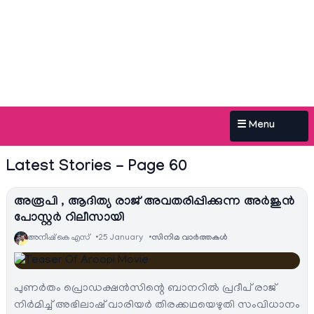
☰ Menu
Latest Stories - Page 60
അരൂപി , ആദിത്യ രാജ് അവതരിപ്പിക്കുന്ന അർജുൻ
പോസ്റ്റർ റിലീസായി
അനീഷ്‌ കെ എസ്
25 January
സിനിമ വാര്‍ത്തകള്‍
പുണർതം പ്രൊഡക്ഷൻസിന്റെ ബാനറിൽ പ്രദീപ്‌ രാജ്
നിർമിച്ച് അഭിലാഷ് വാരിയർ തിരക്കഥയെഴുതി സംവിധാനം