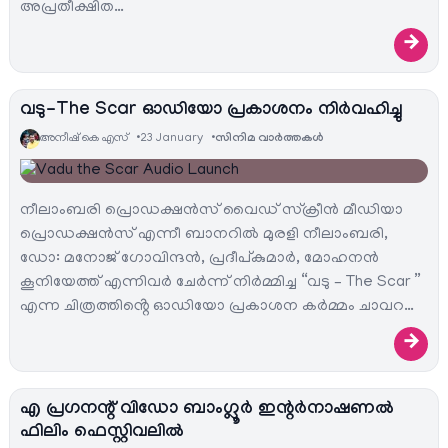
അപ്രതീക്ഷിത…
→
വടു-The Scar ഓഡിയോ പ്രകാശനം നിർവഹിച്ചു
അനീഷ്‌ കെ എസ്
23 January
സിനിമ വാര്‍ത്തകള്‍
നീലാംബരി പ്രൊഡക്ഷൻസ് വൈഡ് സ്ക്രീൻ മീഡിയാ
പ്രൊഡക്ഷൻസ് എന്നീ ബാനറിൽ മുരളി നീലാംബരി,
ഡോ: മനോജ് ഗോവിന്ദൻ, പ്രദീപ്കുമാർ, മോഹനൻ
കൂനിയേത്ത് എന്നിവർ ചേർന്ന് നിർമ്മിച്ച “വടു – The Scar ”
എന്ന ചിത്രത്തിൻ്റെ ഓഡിയോ പ്രകാശന കർമ്മം ചാവറ…
→
എ പ്രഗനന്റ് വിഡോ ബാംഗ്ലൂര്‍ ഇന്റര്‍നാഷണല്‍
ഫിലിം ഫെസ്റ്റിവലില്‍