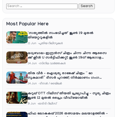
Most Popular Here
‘സത്യത്തിൽ സംഭവിച്ചത്’ ജൂൺ 19 മുതൽ
തിയേറ്ററുകളിൽ
11 Jun
പുതിയ റിലീസുകള്‍
മധുബാല-ഇന്ദ്രൻസ് ചിത്രം ചിന്ന ചിന്ന ആസൈ
ക്ക് ക്ലീൻ U സർട്ടിഫിക്കറ്റ്; ജൂൺ 19ന് ആഗോള
റിലീസ്
14 Jun
സിനിമ വാര്‍ത്തകള്‍
തിരു വീർ – ഐശ്വര്യ രാജേഷ് ചിത്രം ” ഓ
സുകുമാരി” ടീസർ പുറത്ത്; നിർമ്മാണം ഗംഗ
എന്റർടൈൻമെന്റ്‌സ്
14 Jun
ടീസര്‍ / ട്രെയിലര്‍
കറുപ്പ് OTT റിലീസ് തീയതി പ്രഖ്യാപിച്ചു – സൂര്യ ചിത്രം
ജൂൺ 12 മുതൽ പ്രൈം വീഡിയോയിൽ
9 Jun
ഓടിടി റിലീസ്
ഫിഫ ലോകകപ്പ് 2026 തത്സമയം മലയാളത്തിൽ –