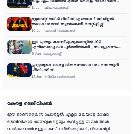
ഐ. എം. വിജയൻ മുതൽ ഷൈജു ദാമോദരൻ
വരെ കമന്ററി സംഘത്തിൽ
11 Jun
ഫിഫ ലോകകപ്പ്
ബ്ലാസ്റ്റ് ഓടിടി റിലീസ് എപ്പോൾ ? ഡിജിറ്റൽ
അവകാശങ്ങൾ സ്വന്തമാക്കി നെറ്റ്ഫ്ലിക്സ്
10 Jun
ചാനല്‍ വാര്‍ത്തകള്‍
ഈ പുഴയും കടന്ന് ഏഷ്യാനെറ്റിൽ 100
എപ്പിസോഡുകൾ പൂർത്തിയാക്കി , സംപ്രേഷണം
തിങ്കൾ മുതൽ വെള്ളി വരെ രാത്രി 9:30 ന്
9 Jun
ഏഷ്യാനെറ്റ്‌
പ്ലൂട്ടോയുടെ കേരള വിതരണാവകാശം സെഞ്ച്വറി
ഫിലിംസിന്
12 Jun
സിനിമ വാര്‍ത്തകള്‍
കേരള ടെലിവിഷൻ
ഈ ഓൺലൈൻ പോർട്ടൽ എല്ലാ മലയാള ഭാഷാ
ടെലിവിഷൻ ചാനലുകളെയും കുറിച്ചുള്ള വിവരങ്ങൾ
നൽകുന്നതിനുള്ളതാണ്. സീരിയലുകൾ, റിയാലിറ്റി