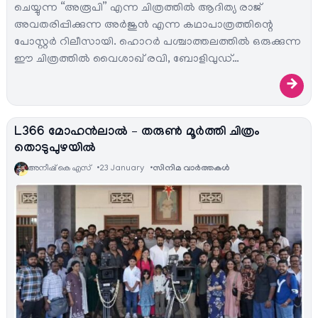
ചെയ്യുന്ന “അരൂപി” എന്ന ചിത്രത്തിൽ ആദിത്യ രാജ്
അവതരിപ്പിക്കുന്ന അർജുൻ എന്ന കഥാപാത്രത്തിന്റെ
പോസ്റ്റർ റിലീസായി. ഹൊറർ പശ്ചാത്തലത്തിൽ ഒരുക്കുന്ന
ഈ ചിത്രത്തിൽ വൈശാഖ് രവി, ബോളിവുഡ്…
→
L366 മോഹൻലാൽ – തരുൺ മൂർത്തി ചിത്രം
തൊടുപുഴയിൽ
അനീഷ്‌ കെ എസ്
23 January
സിനിമ വാര്‍ത്തകള്‍