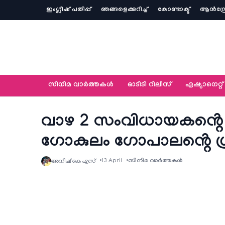
ഇംഗ്ലീഷ് പതിപ്പ്
ഞങ്ങളെക്കുറിച്ച്‌
കോണ്ടാക്ട്
ആൻഡ്ര
സിനിമ വാര്‍ത്തകള്‍
ഓടിടി റിലീസ്
ഏഷ്യാനെറ്റ്‌
വാഴ 2 സംവിധായകൻ്റെ പു
ഗോകുലം ഗോപാലൻ്റെ ശ്
13 April
സിനിമ വാര്‍ത്തകള്‍
അനീഷ്‌ കെ എസ്