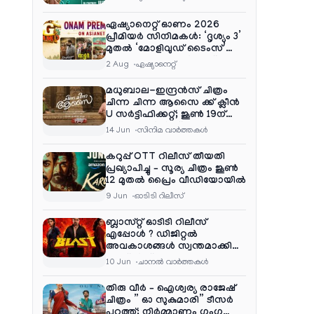
ഏഷ്യാനെറ്റ് ഓണം 2026
പ്രീമിയർ സിനിമകൾ: ‘ദൃശ്യം 3’
മുതൽ ‘മോളിവുഡ് ടൈംസ്’
വരെ ആഘോഷ വിരുന്ന്
2 Aug
ഏഷ്യാനെറ്റ്‌
മധുബാല-ഇന്ദ്രൻസ് ചിത്രം
ചിന്ന ചിന്ന ആസൈ ക്ക് ക്ലീൻ
U സർട്ടിഫിക്കറ്റ്; ജൂൺ 19ന്
ആഗോള റിലീസ്
14 Jun
സിനിമ വാര്‍ത്തകള്‍
കറുപ്പ് OTT റിലീസ് തീയതി
പ്രഖ്യാപിച്ചു – സൂര്യ ചിത്രം ജൂൺ
12 മുതൽ പ്രൈം വീഡിയോയിൽ
9 Jun
ഓടിടി റിലീസ്
ബ്ലാസ്റ്റ് ഓടിടി റിലീസ്
എപ്പോൾ ? ഡിജിറ്റൽ
അവകാശങ്ങൾ സ്വന്തമാക്കി
നെറ്റ്ഫ്ലിക്സ്
10 Jun
ചാനല്‍ വാര്‍ത്തകള്‍
തിരു വീർ – ഐശ്വര്യ രാജേഷ്
ചിത്രം ” ഓ സുകുമാരി” ടീസർ
പുറത്ത്; നിർമ്മാണം ഗംഗ