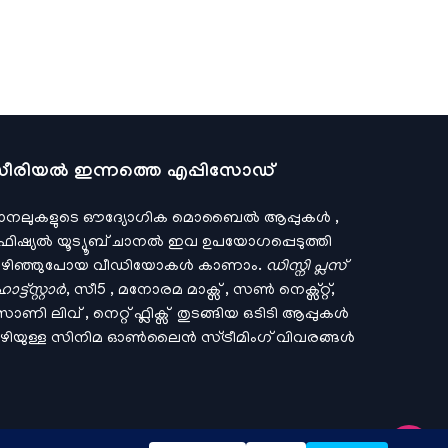
ീരിയല്‍ ഇന്നത്തെ എപ്പിസോഡ്
ാനലുകളുടെ ഔദ്യോഗിക മൊബൈല്‍ ആപ്പുകള്‍ ,
ഫിഷ്യല്‍ യൂട്യൂബ് ചാനല്‍ ഇവ ഉപയോഗപ്പെടുത്തി
ഴിഞ്ഞുപോയ വീഡിയോകള്‍ കാണാം.
ഡിസ്നി പ്ലസ്
ട്ട്സ്റ്റാര്‍
, സീ5 , മനോരമ മാക്സ് , സണ്‍ നെക്സ്റ്റ്,
ണി ലിവ് , നെറ്റ് ഫ്ലിക്സ് തുടങ്ങിയ ഒടിടി ആപ്പുകള്‍
ഴിയുള്ള സിനിമ ഓണ്‍ലൈന്‍ സ്ട്രീമിംഗ് വിവരങ്ങള്‍
↑