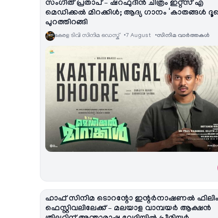
സംഗീത് പ്രതാപ് – ഷറഫുദീൻ ചിത്രം ഇറ്റ്സ് എ
മെഡിക്കൽ മിറക്കിൾ; ആദ്യ ഗാനം ‘കാതങ്ങൾ ദൂ
പുറത്തിറങ്ങി
കേരള ടിവി സിനിമ ഡെസ്ക്
7 August
സിനിമ വാര്‍ത്തകള്‍
ഹാഫ് സിനിമ ടൊറന്റോ ഇന്റർനാഷണൽ ഫിലി
ഫെസ്റ്റിവലിലേക്ക് – മലയാള വാമ്പയർ ആക്ഷൻ