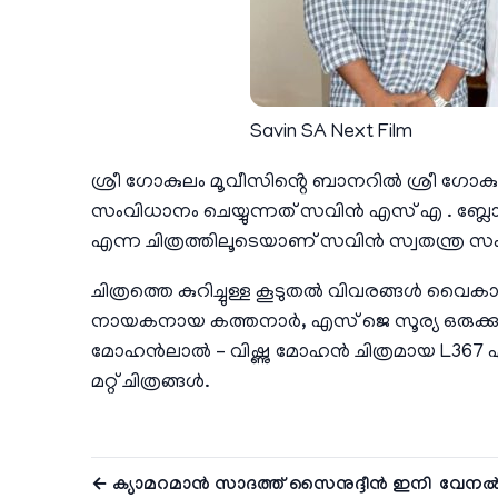
Savin SA Next Film
ശ്രീ ഗോകുലം മൂവീസിൻ്റെ ബാനറിൽ ശ്രീ ഗോക
സംവിധാനം ചെയ്യുന്നത് സവിൻ എസ് എ . ബ്ലോക്
എന്ന ചിത്രത്തിലൂടെയാണ് സവിൻ സ്വതന്ത്ര സം
ചിത്രത്തെ കുറിച്ചുള്ള കൂടുതൽ വിവരങ്ങൾ വൈക
നായകനായ കത്തനാർ, എസ് ജെ സൂര്യ ഒരുക്കുന
മോഹൻലാൽ – വിഷ്ണു മോഹൻ ചിത്രമായ L367 എന
മറ്റ് ചിത്രങ്ങൾ.
← ക്യാമറമാൻ സാദത്ത് സൈനുദ്ദീൻ ഇനി
വേനൽ അ