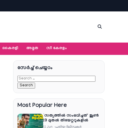
കൈരളി
അമൃത
സീ കേരളം
സേര്‍ച്ച്‌ ചെയ്യാം
Most Popular Here
‘സത്യത്തിൽ സംഭവിച്ചത്’ ജൂൺ
19 മുതൽ തിയേറ്ററുകളിൽ
11 Jun
പുതിയ റിലീസുകള്‍