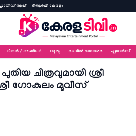
ോയിഡ് ആപ്പ്
ടിആര്‍പ്പി കേരളം
ടീസര്‍ / ട്രെയിലര്‍
സൂര്യ
മഴവിൽ മനോരമ
ഫ്ലവേര്‍സ്
തിയ ചിത്രവുമായി ശ്രീ
രീ ഗോകുലം മൂവീസ്