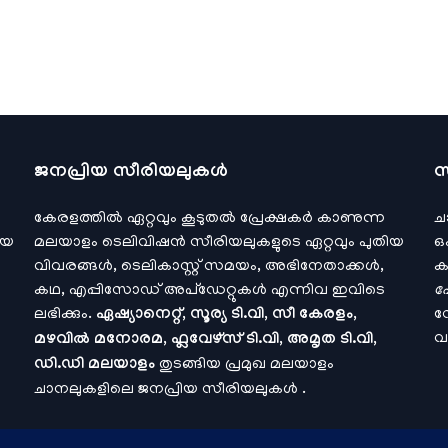
ജനപ്രിയ സീരിയലുകള്‍
സ
കേരളത്തിൽ ഏറ്റവും കൂടുതൽ പ്രേക്ഷകർ കാണുന്ന
ച
ിയ
മലയാളം ടെലിവിഷൻ സീരിയലുകളുടെ ഏറ്റവും പുതിയ
ഒ
വിവരങ്ങൾ, ടെലികാസ്റ്റ് സമയം, അഭിനേതാക്കൾ,
ക
കഥ, എപ്പിസോഡ് അപ്ഡേറ്റുകൾ എന്നിവ ഇവിടെ
ഹോ
ലഭിക്കും.
ഏഷ്യാനെറ്റ്, സൂര്യ ടി.വി, സീ കേരളം,
സോ
വ
മഴവിൽ മനോരമ, ഫ്ലവേഴ്സ് ടി.വി, അമൃത ടി.വി,
ഡി.ഡി മലയാളം
തുടങ്ങിയ പ്രമുഖ മലയാളം
ചാനലുകളിലെ ജനപ്രിയ സീരിയലുകൾ .