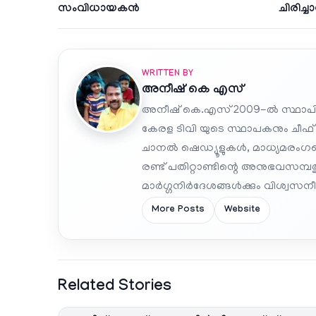
സംവിധായകൻ
ചിരിച്
WRITTEN BY
അനീഷ്‌ കെ എസ്
അനീഷ് കെ.എസ് 2009-ൽ സ്ഥാപി
കേരള ടിവി യുടെ സ്ഥാപകനും ചീഫ്
ചാനൽ ഷെഡ്യൂളുകൾ, മാധ്യമരംഗത്ത
രണ്ട് പതിറ്റാണ്ടിന്റെ അനുഭവസമ്
മാർഗ്ഗനിർദേശങ്ങൾക്കും വിശ്വസനീയ
More Posts
Website
Related Stories