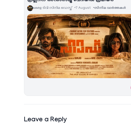
ത്രില്ലറിന് അന്താരാഷ്ട്ര വേദിയിൽ പ്രീമിയർ
കേരള ടിവി സിനിമ ഡെസ്ക്
7 August
സിനിമ വാര്‍ത്തകള്‍
Leave a Reply