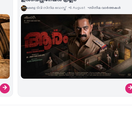
ഇൻവെസ്റ്റിഗേഷൻ ത്രില്ലർ
കേരള ടിവി സിനിമ ഡെസ്ക്
6 August
സിനിമ വാര്‍ത്തകള്‍
→