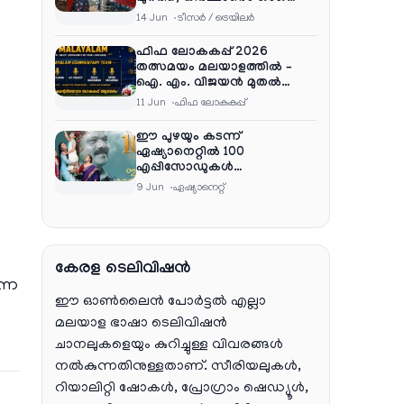
എന്റർടൈൻമെന്റ്‌സ്
14 Jun
ടീസര്‍ / ട്രെയിലര്‍
ഫിഫ ലോകകപ്പ് 2026
തത്സമയം മലയാളത്തിൽ –
ഐ. എം. വിജയൻ മുതൽ
ഷൈജു ദാമോദരൻ വരെ
11 Jun
ഫിഫ ലോകകപ്പ്
കമന്ററി സംഘത്തിൽ
ഈ പുഴയും കടന്ന്
ഏഷ്യാനെറ്റിൽ 100
എപ്പിസോഡുകൾ
പൂർത്തിയാക്കി , സംപ്രേഷണം
9 Jun
ഏഷ്യാനെറ്റ്‌
തിങ്കൾ മുതൽ വെള്ളി വരെ
രാത്രി 9:30 ന്
കേരള ടെലിവിഷൻ
ന്ന
ഈ ഓൺലൈൻ പോർട്ടൽ എല്ലാ
മലയാള ഭാഷാ ടെലിവിഷൻ
ചാനലുകളെയും കുറിച്ചുള്ള വിവരങ്ങൾ
നൽകുന്നതിനുള്ളതാണ്. സീരിയലുകൾ,
റിയാലിറ്റി ഷോകൾ, പ്രോഗ്രാം ഷെഡ്യൂൾ,