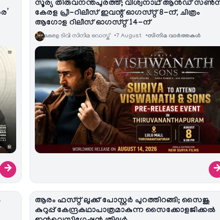
സൂര്യ തിരുവനന്തപുരത്ത്; വിശ്വനാഥ് ആൻഡ് സൺ
രെ’
കേരള പ്രീ-റിലീസ് ഇവന്റ് ഓഗസ്റ്റ് 8-ന്, ചിത്രം
ആഗോള റിലീസ് ഓഗസ്റ്റ് 14-ന്
കേരള ടിവി സിനിമ ഡെസ്ക്
7 August
സിനിമ വാര്‍ത്തകള്‍
→
ം
ആരം ഫസ്റ്റ് ലുക്ക് പോസ്റ്റർ പുറത്തിറങ്ങി; സൈജു
കുറുപ്പ് കേന്ദ്രകഥാപാത്രമാകുന്ന സൈക്കോളജിക്കൽ