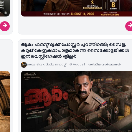
→
ം
ആരം ഫസ്റ്റ് ലുക്ക് പോസ്റ്റർ പുറത്തിറങ്ങി; സൈജു
കുറുപ്പ് കേന്ദ്രകഥാപാത്രമാകുന്ന സൈക്കോളജിക്കൽ
ഇൻവെസ്റ്റിഗേഷൻ ത്രില്ലർ
കേരള ടിവി സിനിമ ഡെസ്ക്
6 August
സിനിമ വാര്‍ത്തകള്‍