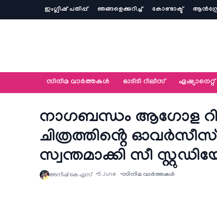
ഇംഗ്ലീഷ് പതിപ്പ്
ഞങ്ങളെക്കുറിച്ച്‌
കോണ്ടാക്ട്
ആൻഡ്ര
സിനിമ വാര്‍ത്തകള്‍
ഓടിടി റിലീസ്
ഏഷ്യാനെറ്റ്‌
നാഗബന്ധം ആഗോള റില
ചിത്രത്തിൻ്റെ ഓവർസ
സ്വന്തമാക്കി സീ സ്റ്റുഡ
5 June
സിനിമ വാര്‍ത്തകള്‍
അനീഷ്‌ കെ എസ്