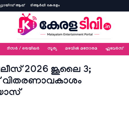
ോയിഡ് ആപ്പ്
ടിആര്‍പ്പി കേരളം
ടീസര്‍ / ട്രെയിലര്‍
സൂര്യ
മഴവിൽ മനോരമ
ഫ്ലവേര്‍സ്
ീസ് 2026 ജൂലൈ 3;
ീസ് വിതരണാവകാശം
ിയോസ്