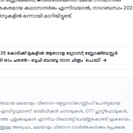
ആക്ഷൻ ബ്ലോക്കുകൾ, ജീവിതത്തേക്കാൾ വലിയ സാഹസിക
കകരമായ കഥാസന്ദർഭം എന്നിവയാൽ, നാഗബന്ധം 202
സുകളിൽ ഒന്നായി മാറിയിട്ടുണ്ട്.
135 കോടിക്ക് മുകളിൽ ആഗോള ഗ്രോസ്; ബ്ലോക്ക്ബസ്റ്റർ
യി രാം ചരൺ- ബുചി ബാബു സന ചിത്രം ‘പെദ്ധി’ →
തമായ മലയാളം വിനോദ-ബ്രോഡ്കാസ്റ്റിംഗ് പോർട്ടലായ
 എഡിറ്ററുമാണ്. ടെലിവിഷൻ ചാനലുകൾ, OTT പ്ലാറ്റ്‌ഫോമുകൾ,
െ പുതുക്കലുകൾ എന്നിവ റിപ്പോർട്ട് ചെയ്തുകൊണ്ട് ഏകദേശം
പത്തുള്ള അദ്ദേഹം, മലയാളം വിനോദ വാർത്തകൾക്കും പ്രേക്ഷക