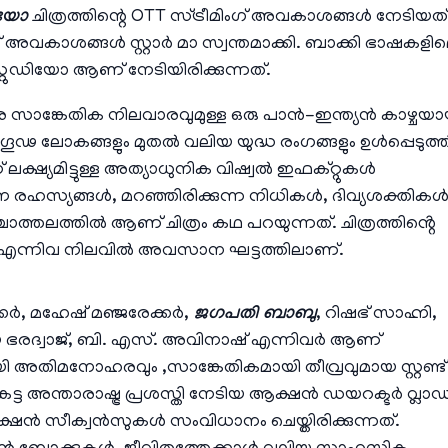
ിയോ
ചിത്രത്തിന്റെ OTT സ്ട്രീമിംഗ് അവകാശങ്ങൾ നേടിയത്
് അവകാശങ്ങൾ സ്റ്റാർ മാ സ്വന്തമാക്കി. ബാക്കി ഭാഷകളി
്റ്റുഡിയോ ആണ് നേടിയിരിക്കുന്നത്.
 സാങ്കേതിക നിലവാരവുമുള്ള ഒരു പാൻ-ഇന്ത്യൻ കാഴ്ചയാ
ഗൂഢ ലോകങ്ങളും മുതൽ വലിയ യുദ്ധ രംഗങ്ങളും ഉൾപ്പെടുത്ത
്ഷ്യമിട്ടുള്ള അത്യാധുനിക വിഷ്വൽ ഇഫക്റ്റുകൾ
ാതന രഹസ്യങ്ങൾ, മറഞ്ഞിരിക്കുന്ന നിധികൾ, ദിവ്യശക്തികൾ
്തലത്തിൽ ആണ് ചിത്രം കഥ പറയുന്നത്. ചിത്രത്തിൻ്റെ
ൾ എന്നിവ നിലവിൽ അവസാന ഘട്ടത്തിലാണ്.
ർ, മഹേഷ് മഞ്ജരേക്കർ,
ജഗപതി ബാബു
, റിഷഭ് സാഹ്നി,
 ഭരദ്വാജ്, ബി. എസ്. അവിനാഷ് എന്നിവർ ആണ്
മായി അതിമനോഹരവും ,സാങ്കേതികമായി തീവ്രവുമായ സ്റ്റണ്ട്
ട അന്താരാഷ്ട്ര പ്രശസ്തി നേടിയ ആക്ഷൻ ഡയറക്ടർ വ്ലാഡ
ഷൻ സീക്വൻസുകൾ സംവിധാനം ചെയ്തിരിക്കുന്നത്.