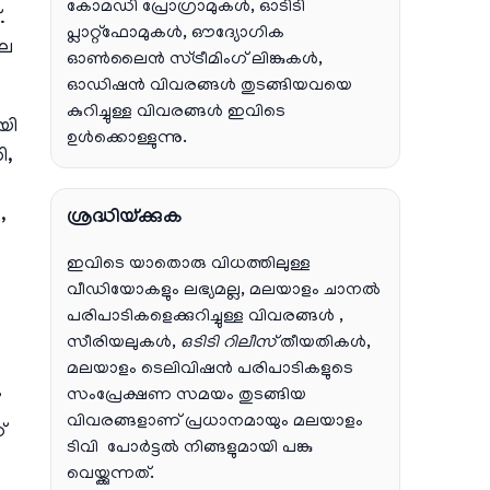
കോമഡി പ്രോഗ്രാമുകൾ, ഓടിടി
.
പ്ലാറ്റ്‌ഫോമുകൾ, ഔദ്യോഗിക
ലെ
ഓൺലൈൻ സ്ട്രീമിംഗ് ലിങ്കുകൾ,
ഓഡിഷൻ വിവരങ്ങൾ തുടങ്ങിയവയെ
കുറിച്ചുള്ള വിവരങ്ങൾ ഇവിടെ
യി
ഉൾക്കൊള്ളുന്നു.
ി,
,
ശ്രദ്ധിയ്ക്കുക
ഇവിടെ യാതൊരു വിധത്തിലുള്ള
വീഡിയോകളും ലഭ്യമല്ല, മലയാളം ചാനല്‍
പരിപാടികളെക്കുറിച്ചുള്ള വിവരങ്ങള്‍ ,
സീരിയലുകള്‍,
ഒടിടി റിലീസ്
തീയതികള്‍,
മലയാളം ടെലിവിഷന്‍ പരിപാടികളുടെ
സംപ്രേക്ഷണ സമയം തുടങ്ങിയ
വിവരങ്ങളാണ് പ്രധാനമായും മലയാളം
്
ടിവി പോര്‍ട്ടല്‍ നിങ്ങളുമായി പങ്കു
വെയ്ക്കുന്നത്.