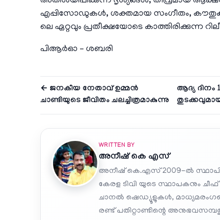
അതിശയിപ്പിക്കുന്ന ദൃശ്യങ്ങൾ, തീവ്രമായ 
എപ്പിസോഡുകൾ, ശക്തമായ സംഗീതം, കൗതു
ലെ ഏറ്റവും പ്രതീക്ഷയോടെ കാത്തിരിക്കുന്ന റിലീ
പിആർഓ – ശബരി
← ജനകീയ നേതാവ് ഉമ്മൻ
ആദ്യ ദിനം 
ചാണ്ടിയുടെ ജീവിതം ചലച്ചിത്രമാകുന്നു
തുടക്കവുമാ
WRITTEN BY
അനീഷ്‌ കെ എസ്
അനീഷ് കെ.എസ് 2009-ൽ സ്ഥാപി
കേരള ടിവി യുടെ സ്ഥാപകനും ചീഫ്
ചാനൽ ഷെഡ്യൂളുകൾ, മാധ്യമരംഗത്ത
രണ്ട് പതിറ്റാണ്ടിന്റെ അനുഭവസമ്