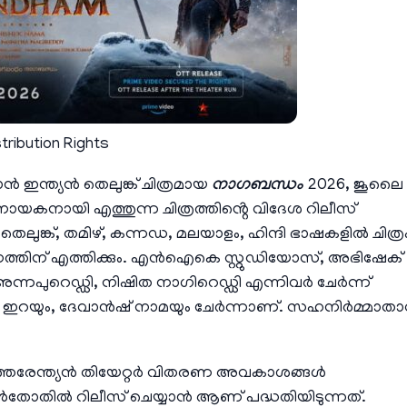
ibution Rights
ൻ ഇന്ത്യൻ തെലുങ്ക് ചിത്രമായ
നാഗബന്ധം
2026, ജൂലൈ 
ായകനായി എത്തുന്ന ചിത്രത്തിൻ്റെ വിദേശ റിലീസ്
െലുങ്ക്, തമിഴ്, കന്നഡ, മലയാളം, ഹിന്ദി ഭാഷകളിൽ ചിത്ര
്തിന് എത്തിക്കും. എൻഐകെ സ്റ്റുഡിയോസ്, അഭിഷേക്
നപുറെഡ്ഡി, നിഷിത നാഗിറെഡ്ഡി എന്നിവർ ചേർന്ന്
ക്ഷ്മി ഇറയും, ദേവാൻഷ് നാമയും ചേർന്നാണ്. സഹനിർമ്മാതാ
െ ഉത്തരേന്ത്യൻ തിയേറ്റർ വിതരണ അവകാശങ്ങൾ
ം വൻതോതിൽ റിലീസ് ചെയ്യാൻ ആണ് പദ്ധതിയിടുന്നത്.