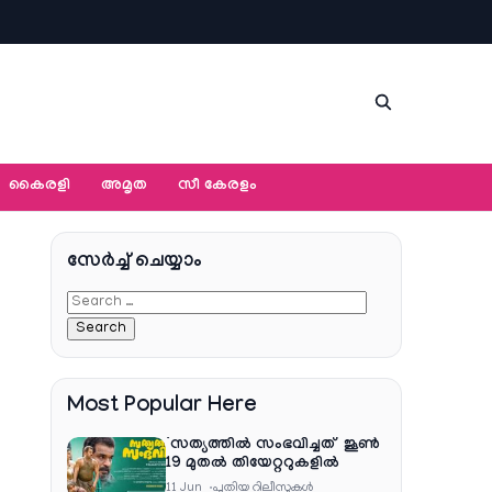
കൈരളി
അമൃത
സീ കേരളം
സേര്‍ച്ച്‌ ചെയ്യാം
Most Popular Here
‘സത്യത്തിൽ സംഭവിച്ചത്’ ജൂൺ
19 മുതൽ തിയേറ്ററുകളിൽ
11 Jun
പുതിയ റിലീസുകള്‍