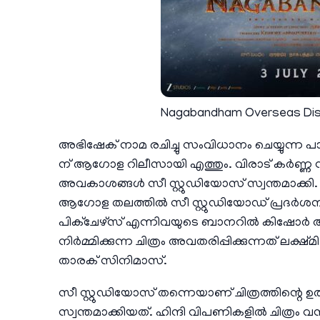
Nagabandham Overseas Distr
അഭിഷേക് നാമ രചിച്ചു സംവിധാനം ചെയ്യുന്ന പാ
ന് ആഗോള റിലീസായി എത്തും. വിരാട് കർണ്ണ ന
അവകാശങ്ങൾ സീ സ്റ്റുഡിയോസ് സ്വന്തമാക്കി. ത
ആഗോള തലത്തിൽ സീ സ്റ്റുഡിയോഡ് പ്രദർശനത
പിക്ചേഴ്സ് എന്നിവയുടെ ബാനറിൽ കിഷോർ അന്
നിർമ്മിക്കുന്ന ചിത്രം അവതരിപ്പിക്കുന്നത് ല
താരക് സിനിമാസ്.
സീ സ്റ്റുഡിയോസ് തന്നെയാണ് ചിത്രത്തിന്റ
സ്വന്തമാക്കിയത്. ഹിന്ദി വിപണികളിൽ ചിത്ര