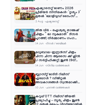
ഏഷ്യാനെറ്റ് ഓണം 2026
പ്രീമിയർ സിനിമകൾ: ‘ദൃശ്യം 3’
മുതൽ ‘മോളിവുഡ് ടൈംസ്’
വരെ ആഘോഷ വിരുന്ന്
2 Aug
ഏഷ്യാനെറ്റ്‌
തിരു വീർ – ഐശ്വര്യ രാജേഷ്
ചിത്രം ” ഓ സുകുമാരി” ടീസർ
പുറത്ത്; നിർമ്മാണം ഗംഗ
എന്റർടൈൻമെന്റ്‌സ്
14 Jun
ടീസര്‍ / ട്രെയിലര്‍
മധുബാല-ഇന്ദ്രൻസ് ചിത്രം
ചിന്ന ചിന്ന ആസൈ ക്ക് ക്ലീൻ
U സർട്ടിഫിക്കറ്റ്; ജൂൺ 19ന്
ആഗോള റിലീസ്
14 Jun
സിനിമ വാര്‍ത്തകള്‍
ബ്ലാസ്റ്റ് ഓടിടി റിലീസ്
എപ്പോൾ ? ഡിജിറ്റൽ
അവകാശങ്ങൾ സ്വന്തമാക്കി
നെറ്റ്ഫ്ലിക്സ്
10 Jun
ചാനല്‍ വാര്‍ത്തകള്‍
കറുപ്പ് OTT റിലീസ് തീയതി
പ്രഖ്യാപിച്ചു – സൂര്യ ചിത്രം ജൂൺ
12 മുതൽ പ്രൈം വീഡിയോയിൽ