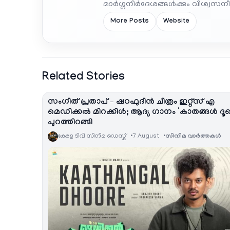
മാർഗ്ഗനിർദേശങ്ങൾക്കും വിശ്വസനീയ
More Posts
Website
Related Stories
സംഗീത് പ്രതാപ് – ഷറഫുദീൻ ചിത്രം ഇറ്റ്സ് എ
മെഡിക്കൽ മിറക്കിൾ; ആദ്യ ഗാനം ‘കാതങ്ങൾ ദൂ
പുറത്തിറങ്ങി
കേരള ടിവി സിനിമ ഡെസ്ക്
7 August
സിനിമ വാര്‍ത്തകള്‍