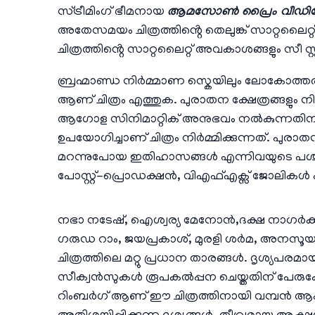
സ്ട്രീമിംഗ് ഭീമനായ
ആമസോൺ പ്രൈം വീഡ
അതേസമയം ചിത്രത്തിൻ്റെ തെലുങ്ക് സാറ്റലൈറ്റ
ചിത്രത്തിൻ്റെ സാറ്റലൈറ്റ് അവകാശങ്ങളും സീ സ
ബ്രഹ്മാണ്ഡ നിർമ്മാണ സ്കെയിലും ലോകോത്തര
ആണ് ചിത്രം എത്തുക. പുരാതന ക്ഷേത്രങ്ങളും നി
ആഗോള സിനിമാറ്റിക് അനുഭവം നൽകുന്നതിന് ലക
ഉപയോഗിച്ചാണ് ചിത്രം നിർമ്മിക്കുന്നത്. പുര
മറന്നുപോയ ഇതിഹാസങ്ങൾ എന്നിവയുടെ പശ്ചാത
പോസ്റ്റ്-പ്രൊഡക്ഷൻ, വിഎഫ്എക്സ് ജോലിക
നഭാ നടേഷ്, ഐശ്വര്യ മേനോൻ,ദക്ഷ നാഗർക്ക
ഗരുഡ റാം, ജയപ്രകാശ്, മുരളി ശർമ, അനസൂയ
ചിത്രത്തിലെ മറ്റു പ്രധാന താരങ്ങൾ. ദൃശ്യപര
സീക്വൻസുകൾ രൂപകൽപ്പന ചെയ്തതിന് പേരുകേട്
റിംബർഗ് ആണ് ഈ ചിത്രത്തിനായി വമ്പൻ ആക്