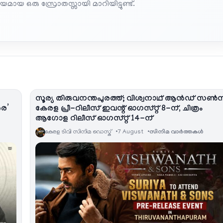
മായ ഒരു സ്രോതസ്സായി മാറിയിട്ടുണ്ട്.
സൂര്യ തിരുവനന്തപുരത്ത്; വിശ്വനാഥ് ആൻഡ് സൺ
രെ’
കേരള പ്രീ-റിലീസ് ഇവന്റ് ഓഗസ്റ്റ് 8-ന്, ചിത്രം
ആഗോള റിലീസ് ഓഗസ്റ്റ് 14-ന്
കേരള ടിവി സിനിമ ഡെസ്ക്
7 August
സിനിമ വാര്‍ത്തകള്‍