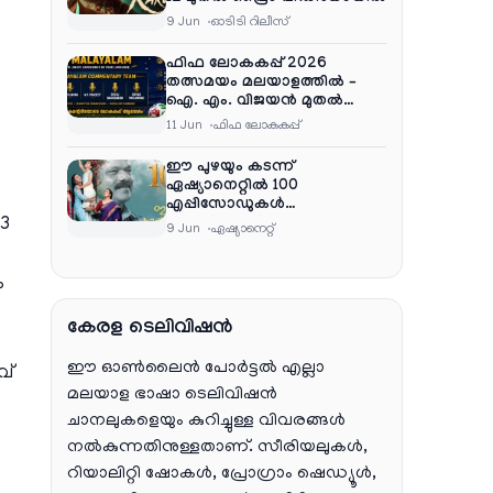
9 Jun
ഓടിടി റിലീസ്
ഫിഫ ലോകകപ്പ് 2026
തത്സമയം മലയാളത്തിൽ –
ഐ. എം. വിജയൻ മുതൽ
ഷൈജു ദാമോദരൻ വരെ
11 Jun
ഫിഫ ലോകകപ്പ്
കമന്ററി സംഘത്തിൽ
ഈ പുഴയും കടന്ന്
ഏഷ്യാനെറ്റിൽ 100
എപ്പിസോഡുകൾ
3
പൂർത്തിയാക്കി , സംപ്രേഷണം
9 Jun
ഏഷ്യാനെറ്റ്‌
തിങ്കൾ മുതൽ വെള്ളി വരെ
രാത്രി 9:30 ന്
ം
കേരള ടെലിവിഷൻ
ഈ ഓൺലൈൻ പോർട്ടൽ എല്ലാ
വ്
മലയാള ഭാഷാ ടെലിവിഷൻ
ചാനലുകളെയും കുറിച്ചുള്ള വിവരങ്ങൾ
നൽകുന്നതിനുള്ളതാണ്. സീരിയലുകൾ,
റിയാലിറ്റി ഷോകൾ, പ്രോഗ്രാം ഷെഡ്യൂൾ,