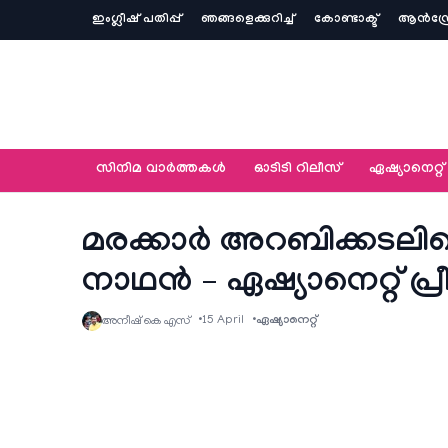
ഇംഗ്ലീഷ് പതിപ്പ്
ഞങ്ങളെക്കുറിച്ച്‌
കോണ്ടാക്ട്
ആൻഡ്ര
സിനിമ വാര്‍ത്തകള്‍
ഓടിടി റിലീസ്
ഏഷ്യാനെറ്റ്‌
മരക്കാർ അറബിക്കടലിന്
നാഥന്‍ – ഏഷ്യാനെറ്റ്‌ പ്ര
15 April
ഏഷ്യാനെറ്റ്‌
അനീഷ്‌ കെ എസ്