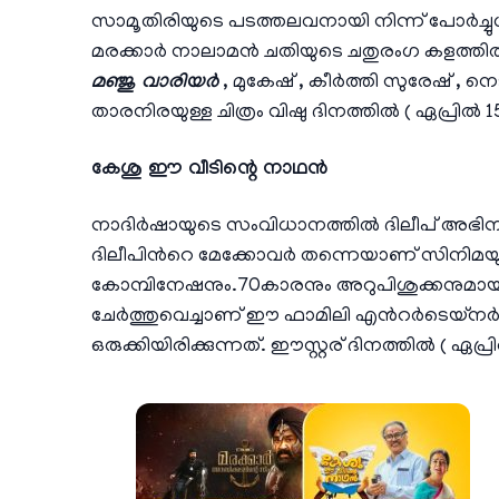
സാമൂതിരിയുടെ പടത്തലവനായി നിന്ന് പോര്‍
മരക്കാര്‍ നാലാമന്‍ ചതിയുടെ ചതുരംഗ കളത്തില്‍
മഞ്ജു വാരിയർ
, മുകേഷ് , കീർത്തി സുരേഷ് , നെ
താരനിരയുള്ള ചിത്രം വിഷു ദിനത്തിൽ ( ഏപ്രിൽ 15 
കേശു ഈ വീടിന്റെ നാഥൻ
നാദിർഷായുടെ സംവിധാനത്തിൽ ദിലീപ് അഭിനയ
ദിലീപിന്‍റെ മേക്കോവർ തന്നെയാണ്​ സിനിമ
കോമ്പിനേഷനും.70കാരനും അറുപിശുക്കനുമായ
ചേർത്തുവെച്ചാണ്​ ഈ ഫാമിലി എന്‍റർടെയ്​നർ ന
ഒരുക്കിയിരിക്കുന്നത്​. ഈസ്റ്റര് ദിനത്തിൽ ( ഏ