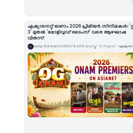
ഏഷ്യാനെറ്റ് ഓണം 2026 പ്രീമിയർ സിനിമകൾ: ‘ദൃ
3’ മുതൽ ‘മോളിവുഡ് ടൈംസ്’ വരെ ആഘോഷ
വിരുന്ന്
കേരള ടിവി വെബ് സീരീസ് & ഒടിടി ഡെസ്ക്
2 August
ഏഷ്യാനെറ്