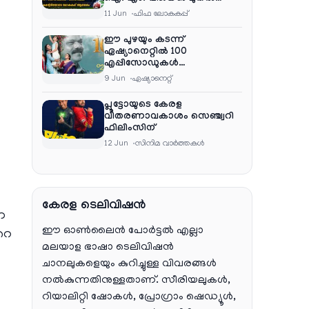
ഷൈജു ദാമോദരൻ വരെ
11 Jun
ഫിഫ ലോകകപ്പ്
കമന്ററി സംഘത്തിൽ
ഈ പുഴയും കടന്ന്
ഏഷ്യാനെറ്റിൽ 100
എപ്പിസോഡുകൾ
പൂർത്തിയാക്കി , സംപ്രേഷണം
9 Jun
ഏഷ്യാനെറ്റ്‌
തിങ്കൾ മുതൽ വെള്ളി വരെ
രാത്രി 9:30 ന്
പ്ലൂട്ടോയുടെ കേരള
വിതരണാവകാശം സെഞ്ച്വറി
ഫിലിംസിന്
12 Jun
സിനിമ വാര്‍ത്തകള്‍
കേരള ടെലിവിഷൻ
്ന
ഈ ഓൺലൈൻ പോർട്ടൽ എല്ലാ
‍റെ
മലയാള ഭാഷാ ടെലിവിഷൻ
ചാനലുകളെയും കുറിച്ചുള്ള വിവരങ്ങൾ
നൽകുന്നതിനുള്ളതാണ്. സീരിയലുകൾ,
റിയാലിറ്റി ഷോകൾ, പ്രോഗ്രാം ഷെഡ്യൂൾ,