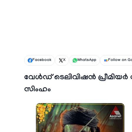
Facebook
X
WhatsApp
Follow on G
വേൾഡ് ടെലിവിഷൻ പ്രീമിയർ 
സിംഹം