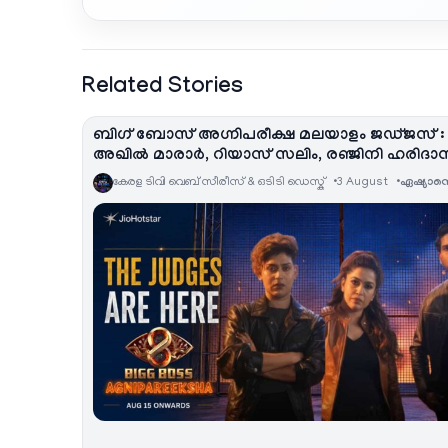
Related Stories
ബിഗ് ബോസ് അഗ്നിപരീക്ഷ മലയാളം ജഡ്ജസ് :
അഖിൽ മാരാർ, റിയാസ് സലിം, രഞ്ജിനി ഹരിദാ
കേരള ടിവി വെബ് സീരീസ് & ഒടിടി ഡെസ്ക്
3 August
ഏഷ്യാനെറ്