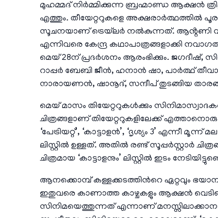
മുഹമ്മദ്‌ നിർമ്മിക്കുന്ന ബ്രഹ്മാണ്ഡ ആക്ഷൻ ത
എത്തും. തീയേറ്ററുകളെ അക്ഷരാർത്ഥത്തിൽ പൂരപ്പ
സൂചനയാണ് ട്രെയ്‌ലർ നൽകുന്നത്. ആൻ്റണി 
എന്നിവരെ കേന്ദ്ര കഥാപാത്രങ്ങളാക്കി നവാ
മെയ് 28ന് പ്രദർശനം ആരംഭിക്കും. ജഗദീഷ്
റാപ്പർ ബേബി ജീൻ, ഹനാൻ ഷാ, പാർത്ഥ് തീവാരി
നാരായണൻ, ഷാനൂദ്, സന്ദീപ് തുടങ്ങിയ താരങ്ങള
മെയ് മാസം തിയേറ്ററുകള്‍ക്കും സിനിമാസ്വാദ
ചിത്രങ്ങളാണ് തിയേറ്ററുകളിലേക്ക് എത്താനൊര
‘പേട്രിയറ്റ്’, ‘കാട്ടാളൻ’, ‘ദൃശ്യം 3’ എന്നീ മൂ
ലിസ്റ്റിൽ ഉള്ളത്. അതിൽ രണ്ട് സൂപ്പർസ്റ്റാർ
ചിത്രമായ ‘കാട്ടാളനും’ ലിസ്റ്റിൽ ഇടം നേടിയിട്ടു
ആനക്കൊമ്പ് കള്ളക്കടത്തിന്‍റെ ഏറ്റവും ഭയാനകവ
ഇതുവരെ കാണാത്ത കാഴ്ചകളും ആക്ഷൻ വെടിക്കെട
സിനിമയെത്തുന്നത് എന്നാണ് മനസ്സിലാക്കാനാവു