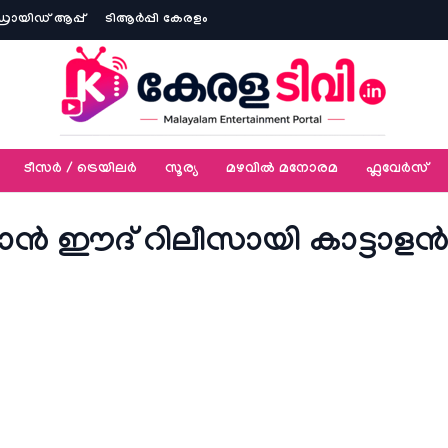
ോയിഡ് ആപ്പ്
ടിആര്‍പ്പി കേരളം
ടീസര്‍ / ട്രെയിലര്‍
സൂര്യ
മഴവിൽ മനോരമ
ഫ്ലവേര്‍സ്
ാൻ ഈദ് റിലീസായി കാട്ടാള