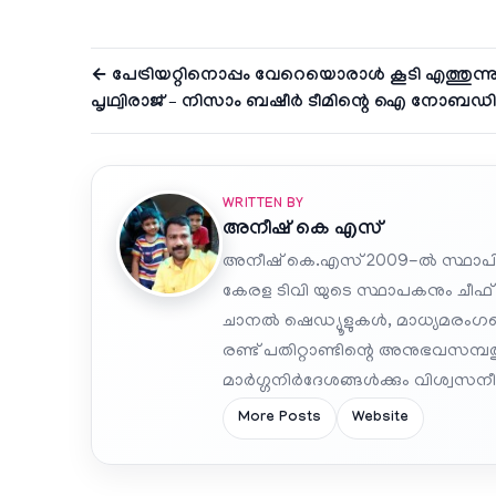
← പേട്രിയറ്റിനൊപ്പം വേറെയൊരാൾ കൂടി എത്തുന്നുണ
പൃഥ്വിരാജ് – നിസാം ബഷീർ ടീമിന്റെ ഐ നോബഡി
WRITTEN BY
അനീഷ്‌ കെ എസ്
അനീഷ് കെ.എസ് 2009-ൽ സ്ഥാപി
കേരള ടിവി യുടെ സ്ഥാപകനും ചീഫ്
ചാനൽ ഷെഡ്യൂളുകൾ, മാധ്യമരംഗത്ത
രണ്ട് പതിറ്റാണ്ടിന്റെ അനുഭവസമ്
മാർഗ്ഗനിർദേശങ്ങൾക്കും വിശ്വസനീയ
More Posts
Website