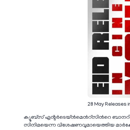
28 May Releases i
ക്യൂബ്സ് എൻ്റർടെയ്ൻമെന്‍റ്സിന്‍റെ ബാന
സിനിമയെന്ന വിശേഷണവുമായെത്തിയ മാർക്കോ എ