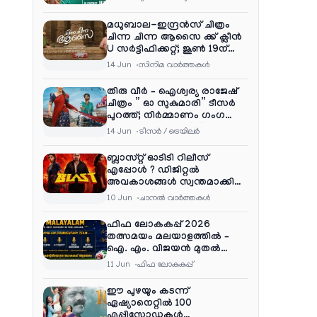
മധുബാല-ഇന്ദ്രൻസ് ചിത്രം
ചിന്ന ചിന്ന ആസൈ ക്ക് ക്ലീൻ
U സർട്ടിഫിക്കറ്റ്; ജൂൺ 19ന്
ആഗോള റിലീസ്
14 Jun
സിനിമ വാര്‍ത്തകള്‍
തിരു വീർ – ഐശ്വര്യ രാജേഷ്
ചിത്രം ” ഓ സുകുമാരി” ടീസർ
പുറത്ത്; നിർമ്മാണം ഗംഗ
എന്റർടൈൻമെന്റ്‌സ്
14 Jun
ടീസര്‍ / ട്രെയിലര്‍
ബ്ലാസ്റ്റ് ഓടിടി റിലീസ്
എപ്പോൾ ? ഡിജിറ്റൽ
അവകാശങ്ങൾ സ്വന്തമാക്കി
നെറ്റ്ഫ്ലിക്സ്
10 Jun
ചാനല്‍ വാര്‍ത്തകള്‍
ഫിഫ ലോകകപ്പ് 2026
തത്സമയം മലയാളത്തിൽ –
ഐ. എം. വിജയൻ മുതൽ
ഷൈജു ദാമോദരൻ വരെ
11 Jun
ഫിഫ ലോകകപ്പ്
കമന്ററി സംഘത്തിൽ
ഈ പുഴയും കടന്ന്
ഏഷ്യാനെറ്റിൽ 100
എപ്പിസോഡുകൾ