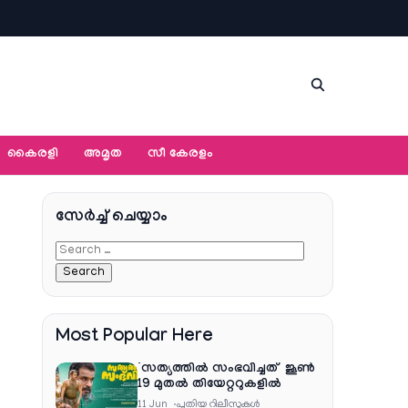
കൈരളി
അമൃത
സീ കേരളം
ൻ
സേര്‍ച്ച്‌ ചെയ്യാം
Most Popular Here
‘സത്യത്തിൽ സംഭവിച്ചത്’ ജൂൺ
19 മുതൽ തിയേറ്ററുകളിൽ
11 Jun
പുതിയ റിലീസുകള്‍