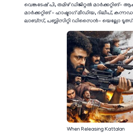
വെങ്കടേഷ് പി, തമിഴ് ഡിജിറ്റൽ മാർക്കറ്റിങ്-
മാർക്കറ്റിങ് – ഹാഷ്ടാഗ് മീഡിയ, ദിലീപ്,
ലാബ്സ്, പബ്ലിസിറ്റി ഡിസൈൻ- യെല്ലോ ടൂത്സ്
When Releasing Kattalan