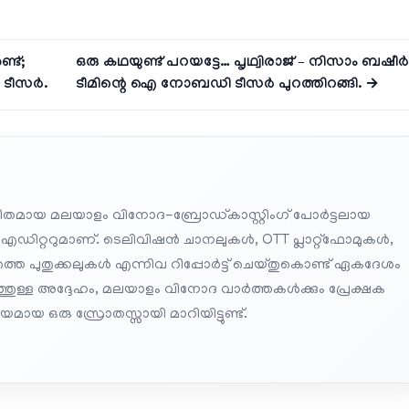
്ട്;
ഒരു കഥയുണ്ട് പറയട്ടേ… പൃഥ്വിരാജ് – നിസാം ബഷീ
 ടീസർ.
ടീമിന്റെ ഐ നോബഡി ടീസർ പുറത്തിറങ്ങി. →
തമായ മലയാളം വിനോദ-ബ്രോഡ്കാസ്റ്റിംഗ് പോർട്ടലായ
 എഡിറ്ററുമാണ്. ടെലിവിഷൻ ചാനലുകൾ, OTT പ്ലാറ്റ്‌ഫോമുകൾ,
െ പുതുക്കലുകൾ എന്നിവ റിപ്പോർട്ട് ചെയ്തുകൊണ്ട് ഏകദേശം
പത്തുള്ള അദ്ദേഹം, മലയാളം വിനോദ വാർത്തകൾക്കും പ്രേക്ഷക
മായ ഒരു സ്രോതസ്സായി മാറിയിട്ടുണ്ട്.