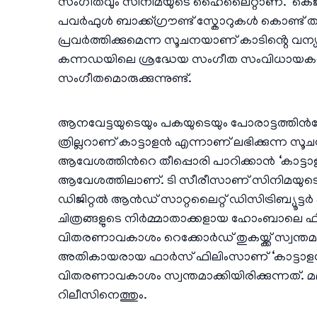
സംഗീതവും സിനിമയുടെ ഹൈലൈറ്റാണ്. ‘കെജി
പവർഫുൾ ബാക്ക്ഗ്രൗണ്ട് സ്കോറുകൾ കൊണ്ട് തരം
പ്രവർത്തിക്കുമെന്ന സൂചനയാണ് കാടിൻ്റെ വന
കന്നഡയിലെ ശ്രദ്ധേയ സംഗീത സംവിധായകൻ
സംഗീതമൊരുക്കുന്നുണ്ട്.
ആനവേട്ടയുടെയും പകയുടെയും പോരാട്ടത്തിന
ത്രില്ലറാണ് കാട്ടാളൻ എന്നാണ് ലഭിക്കുന്ന സ
ആവേശത്തിന്‍റെ തീപ്പൊരി പാറിക്കാൻ ‘കാട്ടാ
ആവേശത്തിലാണ്. ടി സീരീസാണ് സിനിമയുടെ മ്യൂ
ഡിജിറ്റൽ ആൻഡ് സാറ്റലൈറ്റ് ഡിസിട്രിബ്യൂട്ടർ 
ചിത്രങ്ങളുടെ നിർമ്മാതാക്കളായ ഹോംബാലെ ഫ
വിതരണാവകാശം റെക്കോർഡ് തുകയ്ക്ക് സ്വന്തമാക
അതികായരായ ഫാർസ് ഫിലിംസാണ് ‘കാട്ടാളൻ
വിതരണാവകാശം സ്വന്തമാക്കിയിരിക്കുന്നത്. മല
റിലീസിനെത്തും.