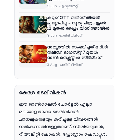
പൂർത്തിയാക്കി , സംപ്രേഷണം
9 Jun
ഏഷ്യാനെറ്റ്‌
തിങ്കൾ മുതൽ വെള്ളി വരെ
രാത്രി 9:30 ന്
കറുപ്പ് OTT റിലീസ് തീയതി
പ്രഖ്യാപിച്ചു – സൂര്യ ചിത്രം ജൂൺ
12 മുതൽ പ്രൈം വീഡിയോയിൽ
9 Jun
ഓടിടി റിലീസ്
സത്യത്തിൽ സംഭവിച്ചത് ഒ.ടി.ടി
റിലീസ്: ഓഗസ്റ്റ് 7 മുതൽ
സൺ നെക്സ്റ്റിൽ സ്ട്രീമിംഗ്
3 Aug
ഓടിടി റിലീസ്
കേരള ടെലിവിഷൻ
ഈ ഓൺലൈൻ പോർട്ടൽ എല്ലാ
മലയാള ഭാഷാ ടെലിവിഷൻ
ചാനലുകളെയും കുറിച്ചുള്ള വിവരങ്ങൾ
നൽകുന്നതിനുള്ളതാണ്. സീരിയലുകൾ,
റിയാലിറ്റി ഷോകൾ, പ്രോഗ്രാം ഷെഡ്യൂൾ,