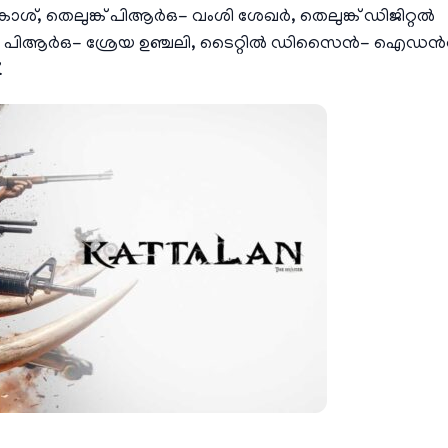
 ആകാശ്, തെലുങ്ക് പിആർഒ- വംശി ശേഖർ, തെലുങ്ക് ഡിജിറ്റൽ
 കന്നഡ പിആർഒ- ശ്രേയ ഉഞ്ചലി, ടൈറ്റിൽ ഡിസൈൻ- ഐഡൻ
.