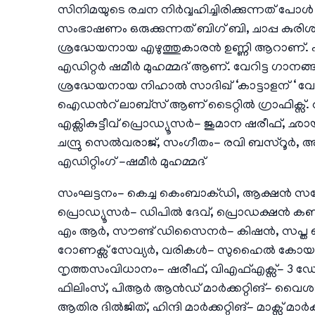
സിനിമയുടെ രചന നിർവ്വഹിച്ചിരിക്കുന്നത് പ
സംഭാഷണം ഒരുക്കുന്നത് ബിഗ് ബി, ചാപ്പ കുരിശ്,
ശ്രദ്ധേയനായ എഴുത്തുകാരൻ ഉണ്ണി ആറാണ്. എഡ
എഡിറ്റർ ഷമീർ മുഹമ്മദ് ആണ്. വേറിട്ട ഗാനങ
ശ്രദ്ധേയനായ നിഹാൽ സാദിഖ് ‘കാട്ടാളന് ‘ വേണ്
ഐഡന്‍റ് ലാബ്സ് ആണ് ടൈറ്റിൽ ഗ്രാഫിക്സ
എക്സികുട്ടീവ് പ്രൊഡ്യൂസർ- ജുമാന ഷരീ
ചന്ദ്രു സെൽവരാജ്, സംഗീതം- രവി ബസ്റൂ
എഡിറ്റിംഗ് -ഷമീർ മുഹമ്മദ്
സംഘട്ടനം- കെച്ച കെംബാക്ഡി, ആക്ഷൻ സന്
പ്രൊഡ്യൂസർ- ഡിപിൽ ദേവ്, പ്രൊഡക്ഷൻ കൺ
എം ആർ, സൗണ്ട് ഡിസൈനർ- കിഷൻ, സപ്ത റെക്കോ
റോണക്സ് സേവ്യർ, വരികൾ- സുഹൈൽ കോയ, സ
നൃത്തസംവിധാനം- ഷരീഫ്, വിഎഫ്എക്സ്- 3
ഫിലിംസ്, പിആർ ആൻഡ് മാർക്കറ്റിങ്- വൈശാ
ആതിര ദിൽജിത്, ഹിന്ദി മാർക്കറ്റിങ്- മാക്സ് മാർ