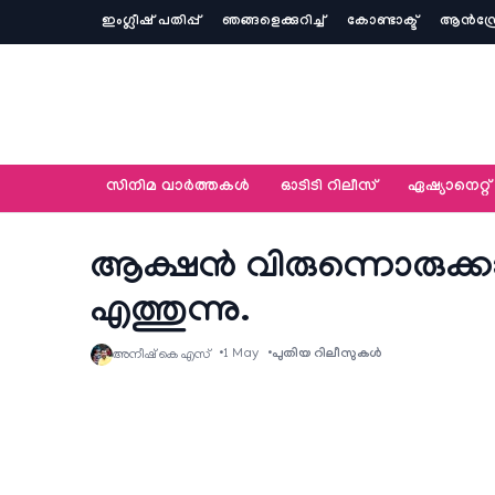
ഇംഗ്ലീഷ് പതിപ്പ്
ഞങ്ങളെക്കുറിച്ച്‌
കോണ്ടാക്ട്
ആൻഡ്ര
സിനിമ വാര്‍ത്തകള്‍
ഓടിടി റിലീസ്
ഏഷ്യാനെറ്റ്‌
ആക്ഷൻ വിരുന്നൊരുക്ക
എത്തുന്നു.
1 May
പുതിയ റിലീസുകള്‍
അനീഷ്‌ കെ എസ്