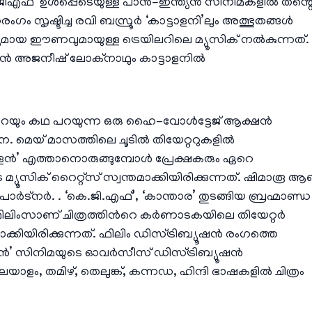
എഫ്’ ഉൾപ്പെടെയുള്ള പാൻ-ഇന്ത്യൻ സിനിമകളിൽ തൻ്റ
ഗം സൃഷ്ടിച്ച രവി ബസ്രൂർ ‘കാട്ടാളനി’ലും അത്ഭുതങ്ങൾ
്യമായ ഈണവുമായുള്ള ട്രെയിലറിലെ മ്യൂസിക് നൽകുന്നത്.
 അജനീഷ് ലോക്നാഥും കാട്ടാളനിൽ
്‍റേയും കഥ പറയുന്ന ഒരു ഹൈ-വോൾട്ടേജ് ആക്ഷൻ
ൂചന. മെയ് മാസത്തിലെ ചൂടിൽ തിയേറ്ററുകളിൽ
ളൻ’ എത്താനൊരുങ്ങുമ്പോള്‍ പ്രേക്ഷകരും ഏറെ
സിക് റൈറ്റ്സ് സ്വന്തമാക്കിയിരിക്കുന്നത്. ഷിമാരൂ ആ
പാർട്നർ. . ‘കെ.ജി.എഫ്’, ‘കാന്താര’ തുടങ്ങിയ ബ്രഹ്മാണ്ഡ
ിലിംസാണ് ചിത്രത്തിന്‍റെ കർണാടകയിലെ തിയേറ്റർ
്കിയിരിക്കുന്നത്. ഫിലിം ഡിസ്ട്രിബ്യൂഷൻ രംഗത്തെ
’ സിനിമയുടെ ഓവർസീസ് ഡിസ്ട്രിബ്യൂഷൻ
യാളം, തമിഴ്, തെലുങ്ക്, കന്നഡ, ഹിന്ദി ഭാഷകളിൽ ചിത്രം