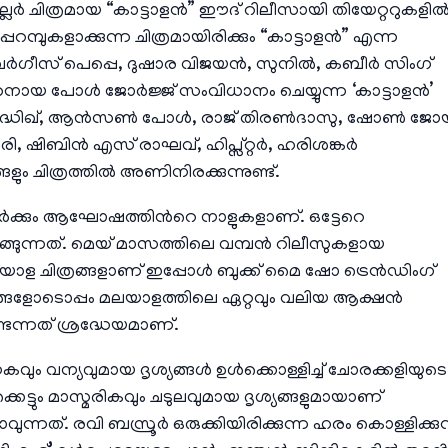
്രില്ലർ ചിത്രമായ “കാട്ടാളൻ” ഈദ് റിലീസായി തിയേറ്ററുകളി
റമ്പുകളാക്കുന്ന ചിത്രമായിരിക്കും “കാട്ടാളൻ” എന്ന
വർഗീസ് പെപ്പെ, ദുഷാര വിജയൻ, സുനിൽ, കബീർ സിംഗ്
ഗതനായ പോൾ ജോർജ്ജ് സംവിധാനം ചെയ്യുന്ന ‘കാട്ടാളൻ’
, സിദ്ധിഖ്, ആൻസൺ പോള്‍, രാജ് തിരൺദാസു, ഷോൺ ജോയ
, ഷിബിൻ എസ് രാഘവ്, ഹിപ്സ്റ്റർ‍, ഹരിശങ്കർ
ും ചിത്രത്തിൽ അണിനിരക്കുന്നുണ്ട്.
കർക്കും ആഘോഷത്തിന്‍റെ നാളുകളാണ്. ഒട്ടേറെ
ുങ്ങുന്നത്. മെയ് മാസത്തിലെ വമ്പൻ റിലീസുകളായ
ന്ന് മലയാള ചിത്രങ്ങളാണ് ഇപ്പോള്‍ ബുക്ക് മൈ ഷോ ട്രെൻഡിംഗ്
 ചിത്രങ്ങളോടൊപ്പം മലയാളത്തിലെ ഏറ്റവും വലിയ ആക്ഷൻ
ണ്ടെന്നത് ശ്രദ്ധേയമാണ്.
ും വന്യവുമായ ദൃശ്യങ്ങള്‍ ഉള്‍ക്കൊള്ളിച്ച് ചോരക്കളിയുടെ
്ടും മാസ്മരികവും ചടുലവുമായ ദൃശ്യങ്ങളുമായാണ്
ന്നത്. രവി ബസ്രൂർ ഒരുക്കിയിരിക്കുന്ന ഹരം കൊള്ളിക്കുന