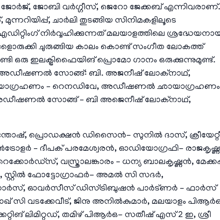
ോൾ ജോർജ്, ജോബി വർഗ്ഗീസ്, ജെറോ ജേക്കബ് എന്നിവരാണ്
 മുന്നറിയിപ്പ്, ചാർലി തുടങ്ങിയ സിനിമകളിലൂടെ
ിറ്റിംഗ് നിർവ്വഹിക്കുന്നത് മലയാളത്തിലെ ശ്രദ്ധേയനാ
്ങളൊരുക്കി ചുരുങ്ങിയ കാലം കൊണ്ട് സംഗീത ലോകത്ത്
ടി ഒരു ഇലക്ട്രിഫൈയിങ് പ്രൊമോ ഗാനം ഒരുക്കുന്നുമുണ്ട്.
്. അഡീഷണൽ സോങ്ങ്: ബി. അജനീഷ് ലോക്‌നാഥ്,
ഫ്, ഛായാഗ്രഹണം – റെനഡിവേ, അഡീഷണൽ ഛായാഗ്രഹണം
ർ, അഡീഷണൽ സോങ്ങ് – ബി അജെനീഷ് ലോക്നാഥ്,
തോഷ്, പ്രൊഡക്ഷൻ ഡിസൈൻ- സുനിൽ ദാസ്, ക്രീയേറ്റീ
ട്രോളർ – ദീപക് പരമേശ്വരൻ, ഓഡിയോഗ്രഫി- രാജകൃഷ്
ർഡ്‌സ്, വസ്ത്രാലങ്കാരം – ധന്യ ബാലകൃഷ്ണൻ, മേക്കപ്പ
്റ്റിൽ ഫോട്ടോഗ്രാഫർ- അമൽ സി സദർ,
 ഡോർസ്, ഓവർസീസ് ഡിസ്ട്രിബുഷൻ പാർട്ണർ – ഫാർസ്
ഖ് സി വടക്കേവീട്, ജിനു അനിൽകുമാർ, മലയാളം പിആർ
ക്കറ്റിങ് ലിമിറ്റഡ്, തമിഴ് പിആർഒ- സതീഷ് എസ് 2 ഇ, ശ്രീ