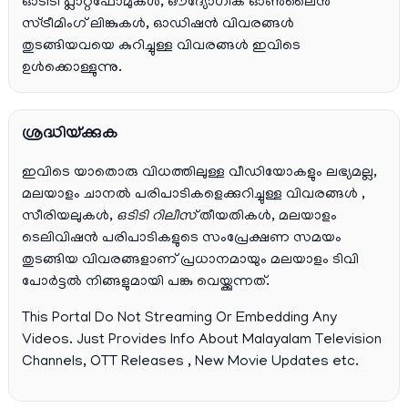
ഓടിടി പ്ലാറ്റ്‌ഫോമുകൾ, ഔദ്യോഗിക ഓൺലൈൻ
സ്ട്രീമിംഗ് ലിങ്കുകൾ, ഓഡിഷൻ വിവരങ്ങൾ
തുടങ്ങിയവയെ കുറിച്ചുള്ള വിവരങ്ങൾ ഇവിടെ
ഉൾക്കൊള്ളുന്നു.
ശ്രദ്ധിയ്ക്കുക
ഇവിടെ യാതൊരു വിധത്തിലുള്ള വീഡിയോകളും ലഭ്യമല്ല,
മലയാളം ചാനല്‍ പരിപാടികളെക്കുറിച്ചുള്ള വിവരങ്ങള്‍ ,
സീരിയലുകള്‍,
ഒടിടി റിലീസ്
തീയതികള്‍, മലയാളം
ടെലിവിഷന്‍ പരിപാടികളുടെ സംപ്രേക്ഷണ സമയം
തുടങ്ങിയ വിവരങ്ങളാണ് പ്രധാനമായും മലയാളം ടിവി
പോര്‍ട്ടല്‍ നിങ്ങളുമായി പങ്കു വെയ്ക്കുന്നത്.
This Portal Do Not Streaming Or Embedding Any
Videos. Just Provides Info About Malayalam Television
Channels, OTT Releases , New Movie Updates etc.