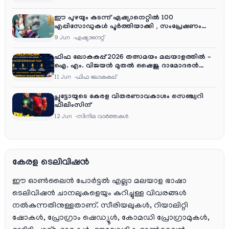
ഈ പുഴയും കടന്ന് ഏഷ്യാനെറ്റിൽ 100
എപ്പിസോഡുകൾ പൂർത്തിയാക്കി , സംപ്രേഷണം
തിങ്കൾ മുതൽ വെള്ളി വരെ രാത്രി 9:30 ന്
9 Jun
ഏഷ്യാനെറ്റ്‌
ഫിഫ ലോകകപ്പ് 2026 തത്സമയം മലയാളത്തിൽ –
ഐ. എം. വിജയൻ മുതൽ ഷൈജു ദാമോദരൻ
വരെ കമന്ററി സംഘത്തിൽ
11 Jun
ഫിഫ ലോകകപ്പ്
പ്ലൂട്ടോയുടെ കേരള വിതരണാവകാശം സെഞ്ച്വറി
ഫിലിംസിന്
12 Jun
സിനിമ വാര്‍ത്തകള്‍
കേരള ടെലിവിഷൻ
ഈ ഓൺലൈൻ പോർട്ടൽ എല്ലാ മലയാള ഭാഷാ
ടെലിവിഷൻ ചാനലുകളെയും കുറിച്ചുള്ള വിവരങ്ങൾ
നൽകുന്നതിനുള്ളതാണ്. സീരിയലുകൾ, റിയാലിറ്റി
ഷോകൾ, പ്രോഗ്രാം ഷെഡ്യൂൾ, കോമഡി പ്രോഗ്രാമുകൾ,