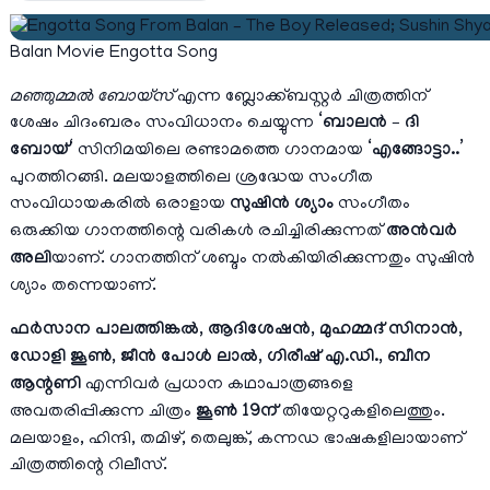
Balan Movie Engotta Song
മഞ്ഞുമ്മൽ ബോയ്സ്
എന്ന ബ്ലോക്ക്ബസ്റ്റർ ചിത്രത്തിന്
ശേഷം ചിദംബരം സംവിധാനം ചെയ്യുന്ന
‘
ബാലൻ – ദി
ബോയ്
‘
സിനിമയിലെ രണ്ടാമത്തെ ഗാനമായ
‘എങ്ങോട്ടാ..’
പുറത്തിറങ്ങി. മലയാളത്തിലെ ശ്രദ്ധേയ സംഗീത
സംവിധായകരിൽ ഒരാളായ
സുഷിൻ ശ്യാം
സംഗീതം
ഒരുക്കിയ ഗാനത്തിന്റെ വരികൾ രചിച്ചിരിക്കുന്നത്
അൻവർ
അലി
യാണ്. ഗാനത്തിന് ശബ്ദം നൽകിയിരിക്കുന്നതും സുഷിൻ
ശ്യാം തന്നെയാണ്.
ഫർസാന പാലത്തിങ്കൽ, ആദിശേഷൻ, മുഹമ്മദ് സിനാൻ,
ഡോളി ജൂൺ, ജീൻ പോൾ ലാൽ, ഗിരീഷ് എ.ഡി., ബീന
ആന്റണി
എന്നിവർ പ്രധാന കഥാപാത്രങ്ങളെ
അവതരിപ്പിക്കുന്ന ചിത്രം
ജൂൺ 19ന്
തിയേറ്ററുകളിലെത്തും.
മലയാളം, ഹിന്ദി, തമിഴ്, തെലുങ്ക്, കന്നഡ ഭാഷകളിലായാണ്
ചിത്രത്തിന്റെ റിലീസ്.