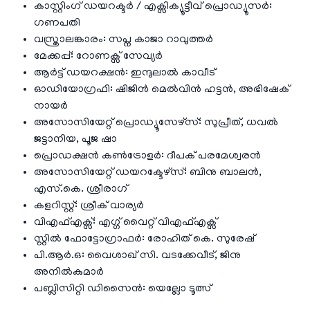
കാസ്റ്റിംഗ് ഡയറക്ടർ / എക്സിക്യൂട്ടീവ് പ്രൊഡ്യൂസർ:
ഗണപതി
വസ്ത്രാലങ്കാരം: സപ്ന കാജാ റാവുത്തർ
മേക്കപ്പ്: റോണക്സ് സേവ്യർ
ആർട്ട് ഡയറക്ഷൻ: ഇന്ദുലാൽ കാവീട്
ഓഡിയോഗ്രഫി: ഷിജിൻ മെൽവിൻ ഹട്ടൻ, അഭിഷേക്
നായർ
അസോസിയേറ്റ് പ്രൊഡ്യൂസേഴ്സ്: സുപ്രീത്, ധവൽ
ജട്ടാനിയ, പൂജ ഷാ
പ്രൊഡക്ഷൻ കൺട്രോളർ: ദീപക് പരമേശ്വരൻ
അസോസിയേറ്റ് ഡയറക്ടേഴ്സ്: ബിനു ബാലൻ,
എസ്.കെ. ശ്രീരാഗ്
കളറിസ്റ്റ്: ശ്രീക് വാര്യർ
വിഎഫ്എക്സ്: എഗ്ഗ് വൈറ്റ് വിഎഫ്എക്സ്
സ്റ്റിൽ ഫോട്ടോഗ്രാഫർ: രോഹിത് കെ. സുരേഷ്
പി.ആർ.ഒ: വൈശാഖ് സി. വടക്കേവീട്, ജിനു
അനിൽകുമാർ
പബ്ലിസിറ്റി ഡിസൈൻ: യെല്ലോ ടൂത്സ്