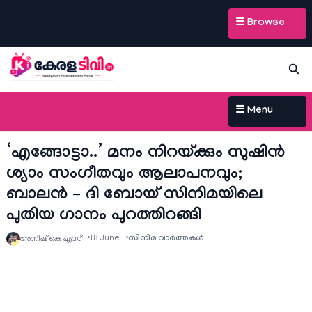
☰ Browse
☰ Menu
‘എങ്ങോട്ടാ..’ മനം നിറയ്ക്കും സുഷിൻ
ശ്യാം സംഗീതവും ആലാപനവും;
ബാലൻ – ദി ബോയ് സിനിമയിലെ
പുതിയ ഗാനം പുറത്തിറങ്ങി
18 June
സിനിമ വാര്‍ത്തകള്‍
അനീഷ്‌ കെ എസ്