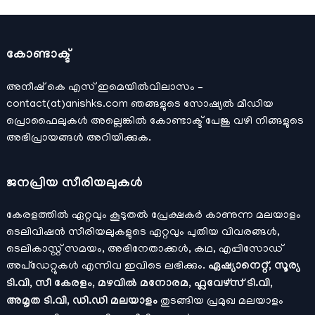
കോണ്ടാക്ട്
അനീഷ്‌ കെ എസ് ഇമെയില്‍വിലാസം –
contact(at)anishks.com ഞങ്ങളുടെ സോഷ്യല്‍ മീഡിയ
പ്രൊഫൈലുകള്‍ അല്ലെങ്കില്‍
കോണ്ടാക്ട്
പേജു വഴി നിങ്ങളുടെ
അഭിപ്രായങ്ങള്‍ അറിയിക്കുക.
ജനപ്രിയ സീരിയലുകള്‍
കേരളത്തിൽ ഏറ്റവും കൂടുതൽ പ്രേക്ഷകർ കാണുന്ന മലയാളം
ടെലിവിഷൻ സീരിയലുകളുടെ ഏറ്റവും പുതിയ വിവരങ്ങൾ,
ടെലികാസ്റ്റ് സമയം, അഭിനേതാക്കൾ, കഥ, എപ്പിസോഡ്
അപ്ഡേറ്റുകൾ എന്നിവ ഇവിടെ ലഭിക്കും.
ഏഷ്യാനെറ്റ്, സൂര്യ
ടി.വി, സീ കേരളം, മഴവിൽ മനോരമ, ഫ്ലവേഴ്സ് ടി.വി,
അമൃത ടി.വി, ഡി.ഡി മലയാളം
തുടങ്ങിയ പ്രമുഖ മലയാളം