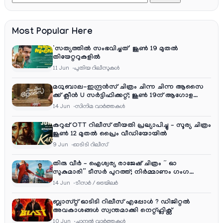
Most Popular Here
‘സത്യത്തിൽ സംഭവിച്ചത്’ ജൂൺ 19 മുതൽ
തിയേറ്ററുകളിൽ
11 Jun
പുതിയ റിലീസുകള്‍
മധുബാല-ഇന്ദ്രൻസ് ചിത്രം ചിന്ന ചിന്ന ആസൈ
ക്ക് ക്ലീൻ U സർട്ടിഫിക്കറ്റ്; ജൂൺ 19ന് ആഗോള
റിലീസ്
14 Jun
സിനിമ വാര്‍ത്തകള്‍
കറുപ്പ് OTT റിലീസ് തീയതി പ്രഖ്യാപിച്ചു – സൂര്യ ചിത്രം
ജൂൺ 12 മുതൽ പ്രൈം വീഡിയോയിൽ
9 Jun
ഓടിടി റിലീസ്
തിരു വീർ – ഐശ്വര്യ രാജേഷ് ചിത്രം ” ഓ
സുകുമാരി” ടീസർ പുറത്ത്; നിർമ്മാണം ഗംഗ
എന്റർടൈൻമെന്റ്‌സ്
14 Jun
ടീസര്‍ / ട്രെയിലര്‍
ബ്ലാസ്റ്റ് ഓടിടി റിലീസ് എപ്പോൾ ? ഡിജിറ്റൽ
അവകാശങ്ങൾ സ്വന്തമാക്കി നെറ്റ്ഫ്ലിക്സ്
10 Jun
ചാനല്‍ വാര്‍ത്തകള്‍