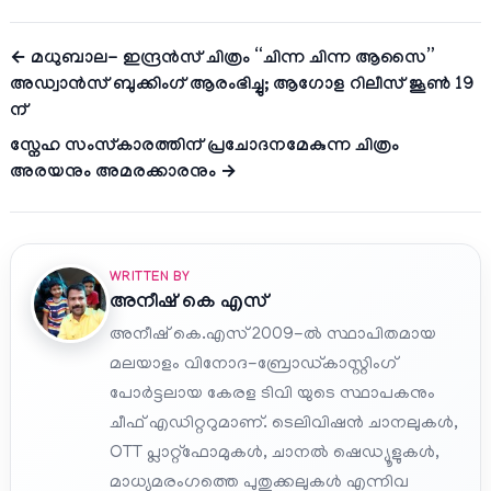
← മധുബാല- ഇന്ദ്രൻസ് ചിത്രം “ചിന്ന ചിന്ന ആസൈ”
അഡ്വാൻസ് ബുക്കിംഗ് ആരംഭിച്ചു; ആഗോള റിലീസ് ജൂൺ 19
ന്
സ്നേഹ സംസ്‌കാരത്തിന് പ്രചോദനമേകുന്ന ചിത്രം
അരയനും അമരക്കാരനും →
WRITTEN BY
അനീഷ്‌ കെ എസ്
അനീഷ് കെ.എസ് 2009-ൽ സ്ഥാപിതമായ
മലയാളം വിനോദ-ബ്രോഡ്കാസ്റ്റിംഗ്
പോർട്ടലായ കേരള ടിവി യുടെ സ്ഥാപകനും
ചീഫ് എഡിറ്ററുമാണ്. ടെലിവിഷൻ ചാനലുകൾ,
OTT പ്ലാറ്റ്‌ഫോമുകൾ, ചാനൽ ഷെഡ്യൂളുകൾ,
മാധ്യമരംഗത്തെ പുതുക്കലുകൾ എന്നിവ