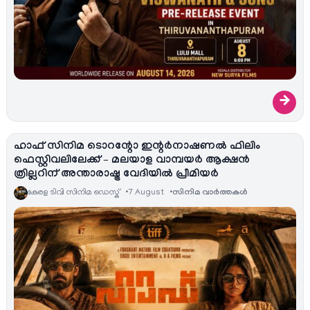
→
ഹാഫ് സിനിമ ടൊറന്റോ ഇന്റർനാഷണൽ ഫിലിം
ഫെസ്റ്റിവലിലേക്ക് – മലയാള വാമ്പയർ ആക്ഷൻ
ത്രില്ലറിന് അന്താരാഷ്ട്ര വേദിയിൽ പ്രീമിയർ
കേരള ടിവി സിനിമ ഡെസ്ക്
7 August
സിനിമ വാര്‍ത്തകള്‍