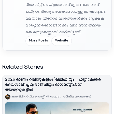
റിപ്പോർട്ട് ചെയ്തുകൊണ്ട് ഏകദേശം രണ്ട്
പതിറ്റാണ്ടിന്റെ അനുഭവസമ്പത്തുള്ള അദ്ദേഹം,
മലയാളം വിനോദ വാർത്തകൾക്കും പ്രേക്ഷക
മാർഗ്ഗനിർദേശങ്ങൾക്കും വിശ്വസനീയമായ
ഒരു സ്രോതസ്സായി മാറിയിട്ടുണ്ട്.
More Posts
Website
Related Stories
2026 ഓണം റിലീസുകളിൽ ‘ഖലീഫ’യും – ഹിറ്റ് മേക്കർ
വൈശാഖ്–പൃഥ്വിരാജ് ചിത്രം ഓഗസ്റ്റ് 20ന്
തിയേറ്ററുകളിൽ
കേരള ടിവി സിനിമ ഡെസ്ക്
9 August
സിനിമ വാര്‍ത്തകള്‍