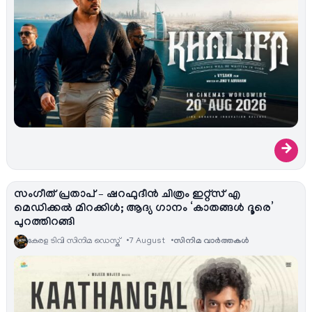
→
സംഗീത് പ്രതാപ് – ഷറഫുദീൻ ചിത്രം ഇറ്റ്സ് എ
മെഡിക്കൽ മിറക്കിൾ; ആദ്യ ഗാനം ‘കാതങ്ങൾ ദൂരെ’
പുറത്തിറങ്ങി
കേരള ടിവി സിനിമ ഡെസ്ക്
7 August
സിനിമ വാര്‍ത്തകള്‍