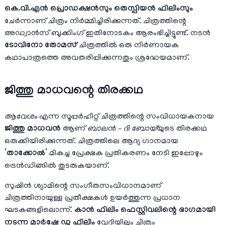
കെ.വി.എൻ പ്രൊഡക്ഷൻസും തെസ്പിയൻ ഫിലിംസും
ചേർന്നാണ് ചിത്രം നിർമ്മിച്ചിരിക്കുന്നത്. ചിത്രത്തിന്റെ
അഡ്വാൻസ് ബുക്കിംഗ് ഇതിനോടകം ആരംഭിച്ചിട്ടുണ്ട്. നടൻ
ടോവിനോ തോമസ്
ചിത്രത്തിൽ ഒരു നിർണായക
കഥാപാത്രത്തെ അവതരിപ്പിക്കുന്നതും ശ്രദ്ധേയമാണ്.
ജിത്തു മാധവന്റെ തിരക്കഥ
ആവേശം
എന്ന സൂപ്പർഹിറ്റ് ചിത്രത്തിന്റെ സംവിധായകനായ
ജിത്തു മാധവൻ
ആണ്
ബാലൻ – ദി ബോയ്
യുടെ തിരക്കഥ
ഒരുക്കിയിരിക്കുന്നത്. ചിത്രത്തിലെ ആദ്യ ഗാനമായ
‘
താക്കോൽ
‘
മികച്ച പ്രേക്ഷക പ്രതികരണം നേടി ഇപ്പോഴും
ട്രെൻഡിങ്ങിൽ തുടരുകയാണ്.
സുഷിൻ ശ്യാമിന്റെ സംഗീതസംവിധാനമാണ്
ചിത്രത്തിനായുള്ള പ്രതീക്ഷകൾ ഉയർത്തുന്ന പ്രധാന
ഘടകങ്ങളിലൊന്ന്.
കാൻ ഫിലിം ഫെസ്റ്റിവലിന്റെ ഭാഗമായി
നടന്ന മാർഷേ ഡു ഫിലിം
വേദിയിലും ചിത്രം