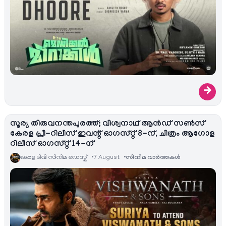
→
സൂര്യ തിരുവനന്തപുരത്ത്; വിശ്വനാഥ് ആൻഡ് സൺസ്
കേരള പ്രീ-റിലീസ് ഇവന്റ് ഓഗസ്റ്റ് 8-ന്, ചിത്രം ആഗോള
റിലീസ് ഓഗസ്റ്റ് 14-ന്
കേരള ടിവി സിനിമ ഡെസ്ക്
7 August
സിനിമ വാര്‍ത്തകള്‍