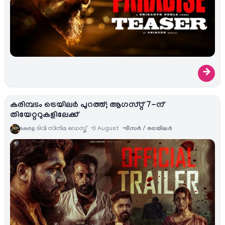
→
കരിമ്പടം ട്രെയിലർ പുറത്ത്; ആഗസ്റ്റ് 7-ന്
തിയേറ്ററുകളിലേക്ക്
കേരള ടിവി സിനിമ ഡെസ്ക്
3 August
ടീസര്‍ / ട്രെയിലര്‍