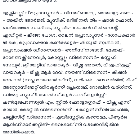
മത്തെ ചിത്രമാണ്
ആട് 3
.
എക്സിക്യൂട്ടീവ് പ്രൊഡ്യൂസർ – വിനയ് ബാബു, ഛായാഗ്രഹണം
– അഖിൽ ജോർജ്ജ്, മ്യൂസിക്, ഒറിജിനൽ തീം – ഷാൻ റഹ്മാൻ,
പശ്‌ചാത്തല സംഗീതം, ന്യൂ തീം- ഡോൺ വിൻസെന്റ്,
എഡിറ്റർ – ലിജോ പോൾ, ലൈൻ പ്രൊഡ്യൂസർ -ഗോപകുമാർ
ജി കെ, പ്രൊഡക്ഷൻ കൺട്രോളർ- ഷിബു ജി സുശീലൻ,
പ്രൊഡക്ഷൻ ഡിസൈനർ- അനീസ് നാടോടി, മേക്കപ്പ്-
റോണെക്സ് സേവ്യർ, കോസ്റ്റ്യൂം ഡിസൈനർ- സ്റ്റെഫി
സേവ്യർ, ക്രിയേറ്റീവ് ഡയറക്ടർ- വിഷ്ണു ഭരതൻ, വിഎഫ്എക്സ്
ഡയറക്ടർ – ജിഷ്ണു ആർ ദേവ്, സൗണ്ട് ഡിസൈൻ- കിഷൻ
മോഹൻ (സപ്ത റെക്കോർഡ്‌സ്), വരികൾ- മനു മൻജിത്, ചീഫ്
അസ്സോസിയേറ്റ് ഡിറക്ടർസ്: പ്രേംനാഥ്, റോബിൻ വര്ഗീസ്,
ഡിഐ ഹ്യൂസ് & ടോൺസ് കളർ ഹബ് കളറിസ്റ്റ്-
ഷൺമുഖപാണ്ഡ്യൻ എം, സ്റ്റിൽ ഫോട്ടോഗ്രാഫി – വിഷ്ണു എസ്
രാജൻ, ടൈറ്റിൽ ഡിസൈൻസ് – കോളിൻസ് ലിയോഫിൽ,
പബ്ലിസിറ്റി ഡിസൈൻ- എയ്സ്തെറ്റിക് കുഞ്ഞമ്മ, പിആർഒ
ആൻഡ് മാർക്കറ്റിങ്- വൈശാഖ് സി വടക്കേവീട്, ജിനു
അനിൽകുമാർ.