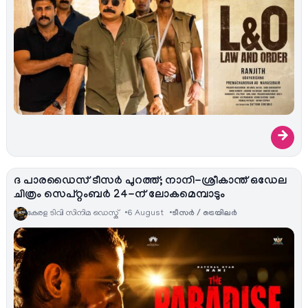
→
ദ പാരഡൈസ് ടീസർ പുറത്ത്; നാനി-ശ്രീകാന്ത് ഒഡേല
ചിത്രം സെപ്റ്റംബർ 24-ന് ലോകമെമ്പാടും
കേരള ടിവി സിനിമ ഡെസ്ക്
6 August
ടീസര്‍ / ട്രെയിലര്‍