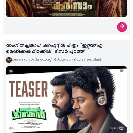
→
സംഗീത് പ്രതാപ്–ഷറഫുദ്ദീൻ ചിത്രം “ഇറ്റ്സ് എ
മെഡിക്കൽ മിറക്കിൾ” ടീസർ പുറത്ത്
കേരള ടിവി സിനിമ ഡെസ്ക്
1 August
ടീസര്‍ / ട്രെയിലര്‍