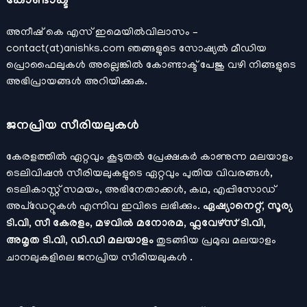
കോണ്ടാക്ട്
അനീഷ്‌ കെ എസ് ഇമെയില്‍വിലാസം –
contact(at)anishks.com ഞങ്ങളുടെ സോഷ്യല്‍ മീഡിയ
പ്രൊഫൈലുകള്‍ അല്ലെങ്കില്‍
കോണ്ടാക്ട്
പേജു വഴി നിങ്ങളുടെ
അഭിപ്രായങ്ങള്‍ അറിയിക്കുക.
ജനപ്രിയ സീരിയലുകള്‍
കേരളത്തിൽ ഏറ്റവും കൂടുതൽ പ്രേക്ഷകർ കാണുന്ന മലയാളം
ടെലിവിഷൻ സീരിയലുകളുടെ ഏറ്റവും പുതിയ വിവരങ്ങൾ,
ടെലികാസ്റ്റ് സമയം, അഭിനേതാക്കൾ, കഥ, എപ്പിസോഡ്
അപ്ഡേറ്റുകൾ എന്നിവ ഇവിടെ ലഭിക്കും.
ഏഷ്യാനെറ്റ്, സൂര്യ
ടി.വി, സീ കേരളം, മഴവിൽ മനോരമ, ഫ്ലവേഴ്സ് ടി.വി,
അമൃത ടി.വി, ഡി.ഡി മലയാളം
തുടങ്ങിയ പ്രമുഖ മലയാളം
ചാനലുകളിലെ ജനപ്രിയ സീരിയലുകൾ .