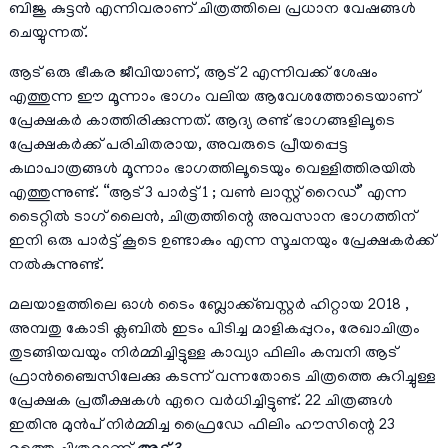
ബിജു കുട്ടൻ എന്നിവരാണ് ചിത്രത്തിലെ പ്രധാന വേഷങ്ങൾ
ചെയ്യുന്നത്.
ആട് ഒരു ഭീകര ജീവിയാണ്, ആട് 2 എന്നിവക്ക് ശേഷം
എത്തുന്ന ഈ മൂന്നാം ഭാഗം വലിയ ആവേശത്തോടെയാണ്
പ്രേക്ഷകർ കാത്തിരിക്കുന്നത്. ആദ്യ രണ്ട് ഭാഗങ്ങളിലൂടെ
പ്രേക്ഷകർക്ക് പരിചിതരായ, അവരുടെ പ്രീയപ്പെട്ട
കഥാപാത്രങ്ങൾ മൂന്നാം ഭാഗത്തിലൂടെയും വെള്ളിത്തിരയിൽ
എത്തുന്നുണ്ട്. “ആട് 3 പാർട്ട് 1 ; വൺ ലാസ്റ്റ് റൈഡ്” എന്ന
ടൈറ്റിൽ ടാഗ് ലൈൻ, ചിത്രത്തിന്റെ അവസാന ഭാഗത്തിന്
ഇനി ഒരു പാർട്ട് കൂടെ ഉണ്ടാകും എന്ന സൂചനയും പ്രേക്ഷകർക്ക്
നൽകുന്നുണ്ട്.
മലയാളത്തിലെ ഓൾ ടൈം ബ്ലോക്ക്ബസ്റ്റർ ഹിറ്റായ 2018 ,
അമ്പതു കോടി ക്ലബിൽ ഇടം പിടിച്ച മാളികപ്പുറം, രേഖാചിത്രം
തുടങ്ങിയവയും നിർമ്മിച്ചിട്ടുള്ള കാവ്യാ ഫിലിം കമ്പനി ആട്
ഫ്രാൻഞ്ചൈസിലേക്കു കടന്ന് വന്നതോടെ ചിത്രത്തെ കുറിച്ചുള്ള
പ്രേക്ഷക പ്രതീക്ഷകൾ ഏറെ വർധിച്ചിട്ടുണ്ട്. 22 ചിത്രങ്ങൾ
ഇതിനു മുൻപ് നിർമ്മിച്ച ഫ്രൈഡേ ഫിലിം ഹൗസിന്റെ 23