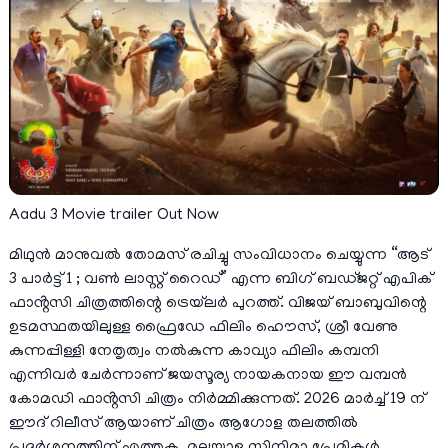
Aadu 3 Movie trailer Out Now
മിഥുൻ മാനുവൽ തോമസ് രചിച്ചു സംവിധാനം ചെയ്യുന്ന “ആട്
3 പാർട്ട് 1 ; വൺ ലാസ്റ്റ് റൈഡ്” എന്ന ബിഗ് ബഡ്ജറ്റ് എപിക്
ഫാൻ്റസി ചിത്രത്തിന്റെ ട്രെയ്‌ലർ പുറത്ത്. വിജയ് ബാബുവിന്റെ
ഉടമസ്ഥതയിലുള്ള ഫ്രൈഡേ ഫിലിം ഹൌസ്, ശ്രീ വേണു
കുന്നപ്പിള്ളി നേതൃത്വം നൽകുന്ന കാവ്യാ ഫിലിം കമ്പനി
എന്നിവർ ചേർന്നാണ് ജയസൂര്യ നായകനായ ഈ വമ്പൻ
കോമഡി ഫാൻ്റസി ചിത്രം നിർമ്മിക്കുന്നത്. 2026 മാർച്ച് 19 ന്
ഈദ് റിലീസ് ആയാണ് ചിത്രം ആഗോള തലത്തിൽ