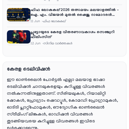
ഫിഫ ലോകകപ്പ് 2026 തത്സമയം മലയാളത്തിൽ –
ഐ. എം. വിജയൻ മുതൽ ഷൈജു ദാമോദരൻ
വരെ കമന്ററി സംഘത്തിൽ
11 Jun
ഫിഫ ലോകകപ്പ്
പ്ലൂട്ടോയുടെ കേരള വിതരണാവകാശം സെഞ്ച്വറി
ഫിലിംസിന്
12 Jun
സിനിമ വാര്‍ത്തകള്‍
കേരള ടെലിവിഷൻ
ഈ ഓൺലൈൻ പോർട്ടൽ എല്ലാ മലയാള ഭാഷാ
ടെലിവിഷൻ ചാനലുകളെയും കുറിച്ചുള്ള വിവരങ്ങൾ
നൽകുന്നതിനുള്ളതാണ്. സീരിയലുകൾ, റിയാലിറ്റി
ഷോകൾ, പ്രോഗ്രാം ഷെഡ്യൂൾ, കോമഡി പ്രോഗ്രാമുകൾ,
ഓടിടി പ്ലാറ്റ്‌ഫോമുകൾ, ഔദ്യോഗിക ഓൺലൈൻ
സ്ട്രീമിംഗ് ലിങ്കുകൾ, ഓഡിഷൻ വിവരങ്ങൾ
തുടങ്ങിയവയെ കുറിച്ചുള്ള വിവരങ്ങൾ ഇവിടെ
ഉൾക്കൊള്ളുന്നു.