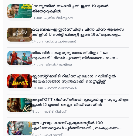
‘സത്യത്തിൽ സംഭവിച്ചത്’ ജൂൺ 19 മുതൽ
തിയേറ്ററുകളിൽ
11 Jun
പുതിയ റിലീസുകള്‍
മധുബാല-ഇന്ദ്രൻസ് ചിത്രം ചിന്ന ചിന്ന ആസൈ
ക്ക് ക്ലീൻ U സർട്ടിഫിക്കറ്റ്; ജൂൺ 19ന് ആഗോള
റിലീസ്
14 Jun
സിനിമ വാര്‍ത്തകള്‍
തിരു വീർ – ഐശ്വര്യ രാജേഷ് ചിത്രം ” ഓ
സുകുമാരി” ടീസർ പുറത്ത്; നിർമ്മാണം ഗംഗ
എന്റർടൈൻമെന്റ്‌സ്
14 Jun
ടീസര്‍ / ട്രെയിലര്‍
ബ്ലാസ്റ്റ് ഓടിടി റിലീസ് എപ്പോൾ ? ഡിജിറ്റൽ
അവകാശങ്ങൾ സ്വന്തമാക്കി നെറ്റ്ഫ്ലിക്സ്
10 Jun
ചാനല്‍ വാര്‍ത്തകള്‍
കറുപ്പ് OTT റിലീസ് തീയതി പ്രഖ്യാപിച്ചു – സൂര്യ ചിത്രം
ജൂൺ 12 മുതൽ പ്രൈം വീഡിയോയിൽ
9 Jun
ഓടിടി റിലീസ്
ഈ പുഴയും കടന്ന് ഏഷ്യാനെറ്റിൽ 100
എപ്പിസോഡുകൾ പൂർത്തിയാക്കി , സംപ്രേഷണം
തിങ്കൾ മുതൽ വെള്ളി വരെ രാത്രി 9:30 ന്
9 Jun
ഏഷ്യാനെറ്റ്‌