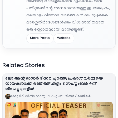
റിപ്പോർട്ട് ചെയ്തുകൊണ്ട് ഏകദേശം രണ്ട്
പതിറ്റാണ്ടിന്റെ അനുഭവസമ്പത്തുള്ള അദ്ദേഹം,
മലയാളം വിനോദ വാർത്തകൾക്കും പ്രേക്ഷക
മാർഗ്ഗനിർദേശങ്ങൾക്കും വിശ്വസനീയമായ
ഒരു സ്രോതസ്സായി മാറിയിട്ടുണ്ട്.
More Posts
Website
Related Stories
ലോ ആന്റ് ഓഡർ ടീസർ പുറത്ത്; പ്രകാശ് വർമ്മയെ
നായകനാക്കി രഞ്ജിത്ത് ചിത്രം സെപ്റ്റംബർ 4ന്
തിയേറ്ററുകളിൽ
കേരള ടിവി സിനിമ ഡെസ്ക്
8 August
ടീസര്‍ / ട്രെയിലര്‍