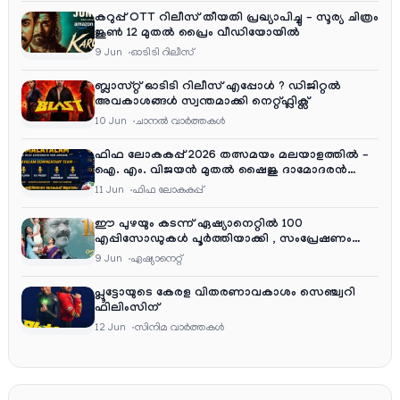
കറുപ്പ് OTT റിലീസ് തീയതി പ്രഖ്യാപിച്ചു – സൂര്യ ചിത്രം
ജൂൺ 12 മുതൽ പ്രൈം വീഡിയോയിൽ
9 Jun
ഓടിടി റിലീസ്
ബ്ലാസ്റ്റ് ഓടിടി റിലീസ് എപ്പോൾ ? ഡിജിറ്റൽ
അവകാശങ്ങൾ സ്വന്തമാക്കി നെറ്റ്ഫ്ലിക്സ്
10 Jun
ചാനല്‍ വാര്‍ത്തകള്‍
ഫിഫ ലോകകപ്പ് 2026 തത്സമയം മലയാളത്തിൽ –
ഐ. എം. വിജയൻ മുതൽ ഷൈജു ദാമോദരൻ
വരെ കമന്ററി സംഘത്തിൽ
11 Jun
ഫിഫ ലോകകപ്പ്
ഈ പുഴയും കടന്ന് ഏഷ്യാനെറ്റിൽ 100
എപ്പിസോഡുകൾ പൂർത്തിയാക്കി , സംപ്രേഷണം
തിങ്കൾ മുതൽ വെള്ളി വരെ രാത്രി 9:30 ന്
9 Jun
ഏഷ്യാനെറ്റ്‌
പ്ലൂട്ടോയുടെ കേരള വിതരണാവകാശം സെഞ്ച്വറി
ഫിലിംസിന്
12 Jun
സിനിമ വാര്‍ത്തകള്‍