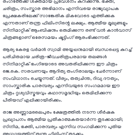
രംഗത്തേക്ക് ശക്തമായ പ്രവേശനം കുറിക്കുന്നു. ഭക്തി,
ചരിത്രം, സംസ്കാര അഭിമാനം എന്നിവയെ രാജ്യവ്യാപക
പ്രേക്ഷകരിലേക്ക് സാങ്കേതിക മികവോടെ എത്തിക്കുക
എന്നതാണ് തന്ത്ര ഫിലിംസിന്റെ ലക്ഷ്യം. ആത്മീയ മൂല്യങ്ങളും
സിനിമാറ്റിക് ആംബിഷനും ഒരുമിക്കുന്ന രണ്ട് വൻ കാൻവാസ്
ചിത്രങ്ങളാണ് ഒരേസമയം ഷൂട്ടിംഗ് ആരംഭിക്കുന്നത്.
ആര്യ കേരള വർമൻ സ്വാമി അയ്യപ്പനുമായി ബന്ധപ്പെട്ട കുറച്ച്
പരിചിതമായ ചരിത്ര-ജീവചരിത്രപരമായ തലങ്ങൾ
സിനിമാറ്റിക് ഭംഗിയോടെ അവതരിപ്പിക്കുന്ന ഈ ചിത്രം
ജെ.കെ. സരവണയും ആദിത്യ തംഗിരാലയും ചേർന്നാണ്
സംവിധാനം ചെയ്യുന്നത്. വീര്യം, തത്വചിന്ത, ദിവ്യ ദൗത്യം,
സാംസ്കാരിക പാരമ്പര്യം എന്നിവയുടെ സംഗമമായ ഈ
ചിത്രം ദൃശ്യവിസ്മയവും കഥാസമൃദ്ധിയും ഒരുമിപ്പിക്കുന്ന
പീരിയഡ് എപ്പിക്കായിരിക്കും.
രാജ അണ്ണാമലൈപുരം ക്ഷേത്രത്തിൽ നടന്ന ശീർഷക
പ്രഖ്യാപനം ആത്മീയ പ്രതീകാത്മകതയാർന്ന തുടക്കമായി;
സിനിമ, ഭക്തി, പാരമ്പര്യം എന്നിവ സംഗമിക്കുന്ന പുതിയ
അധ്യായത്തിന് തന്ത്ര ഫിലിംസ് തുടക്കം