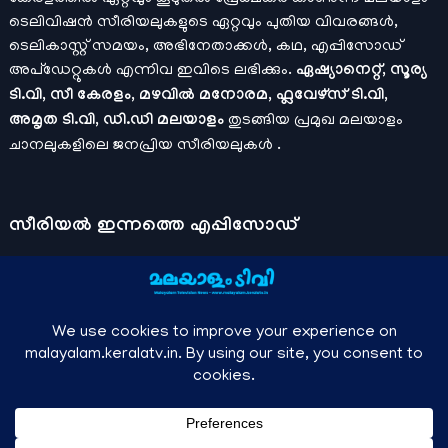
ടെലിവിഷൻ സീരിയലുകളുടെ ഏറ്റവും പുതിയ വിവരങ്ങൾ,
ടെലികാസ്റ്റ് സമയം, അഭിനേതാക്കൾ, കഥ, എപ്പിസോഡ്
അപ്ഡേറ്റുകൾ എന്നിവ ഇവിടെ ലഭിക്കും.
ഏഷ്യാനെറ്റ്, സൂര്യ
ടി.വി, സീ കേരളം, മഴവിൽ മനോരമ, ഫ്ലവേഴ്സ് ടി.വി,
അമൃത ടി.വി, ഡി.ഡി മലയാളം
തുടങ്ങിയ പ്രമുഖ മലയാളം
ചാനലുകളിലെ ജനപ്രിയ സീരിയലുകൾ .
സീരിയല്‍ ഇന്നത്തെ എപ്പിസോഡ്
ചാനലുകളുടെ ഔദ്യോഗിക മൊബൈല്‍ ആപ്പുകള്‍ , ഒഫിഷ്യല്‍
യൂട്യൂബ് ചാനല്‍ ഇവ ഉപയോഗപ്പെടുത്തി കഴിഞ്ഞുപോയ
വീഡിയോകള്‍ കാണാം.
ഡിസ്നി പ്ലസ് ഹോട്ട്സ്റ്റാര്‍
, സീ5 ,
മനോരമ മാക്സ് , സണ്‍ നെക്സ്റ്റ്, സോണി ലിവ് , നെറ്റ് ഫ്ലിക്സ്
തുടങ്ങിയ ഒടിടി ആപ്പുകള്‍ വഴിയുള്ള സിനിമ ഓണ്‍ലൈന്‍
സ്ട്രീമിംഗ് വിവരങ്ങള്‍