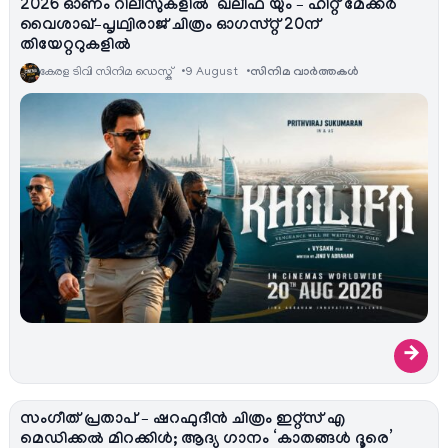
2026 ഓണം റിലീസുകളിൽ ‘ഖലീഫ’യും – ഹിറ്റ് മേക്കർ
വൈശാഖ്–പൃഥ്വിരാജ് ചിത്രം ഓഗസ്റ്റ് 20ന്
തിയേറ്ററുകളിൽ
കേരള ടിവി സിനിമ ഡെസ്ക്
9 August
സിനിമ വാര്‍ത്തകള്‍
→
സംഗീത് പ്രതാപ് – ഷറഫുദീൻ ചിത്രം ഇറ്റ്സ് എ
മെഡിക്കൽ മിറക്കിൾ; ആദ്യ ഗാനം ‘കാതങ്ങൾ ദൂരെ’