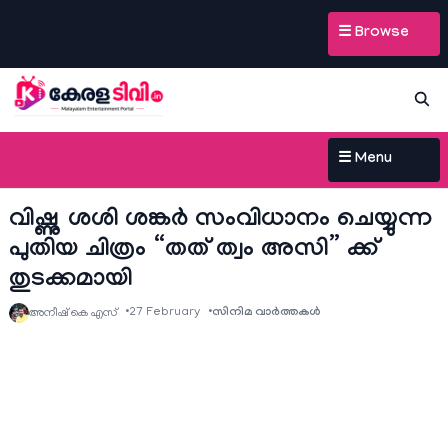
☰ Browse
☰ Menu
വിഷ്ണു ശശി ശങ്കർ സംവിധാനം ചെയ്യുന്ന
പുതിയ ചിത്രം “തത് ത്വം അസി” ക്ക്
തുടക്കമായി
27 February
സിനിമ വാര്‍ത്തകള്‍
അനീഷ്‌ കെ എസ്