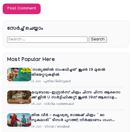
സേര്‍ച്ച്‌ ചെയ്യാം
Most Popular Here
‘സത്യത്തിൽ സംഭവിച്ചത്’ ജൂൺ 19 മുതൽ
തിയേറ്ററുകളിൽ
11 Jun
പുതിയ റിലീസുകള്‍
മധുബാല-ഇന്ദ്രൻസ് ചിത്രം ചിന്ന ചിന്ന ആസൈ
ക്ക് ക്ലീൻ U സർട്ടിഫിക്കറ്റ്; ജൂൺ 19ന് ആഗോള
റിലീസ്
14 Jun
സിനിമ വാര്‍ത്തകള്‍
തിരു വീർ – ഐശ്വര്യ രാജേഷ് ചിത്രം ” ഓ
സുകുമാരി” ടീസർ പുറത്ത്; നിർമ്മാണം ഗംഗ
എന്റർടൈൻമെന്റ്‌സ്
14 Jun
ടീസര്‍ / ട്രെയിലര്‍