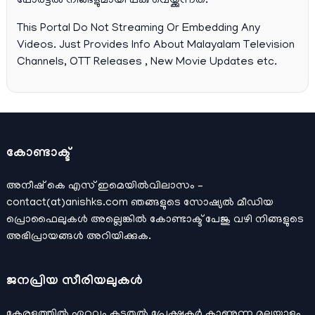
പോര്‍ട്ടല്‍ നിങ്ങളുമായി പങ്കു വെയ്ക്കുന്നത്.
This Portal Do Not Streaming Or Embedding Any
Videos. Just Provides Info About Malayalam Television
Channels, OTT Releases , New Movie Updates etc.
കോണ്ടാക്ട്
അനീഷ്‌ കെ എസ് ഇമെയില്‍വിലാസം –
contact(at)anishks.com ഞങ്ങളുടെ സോഷ്യല്‍ മീഡിയ
പ്രൊഫൈലുകള്‍ അല്ലെങ്കില്‍
കോണ്ടാക്ട്
പേജു വഴി നിങ്ങളുടെ
അഭിപ്രായങ്ങള്‍ അറിയിക്കുക.
ജനപ്രിയ സീരിയലുകള്‍
കേരളത്തിൽ ഏറ്റവും കൂടുതൽ പ്രേക്ഷകർ കാണുന്ന മലയാളം