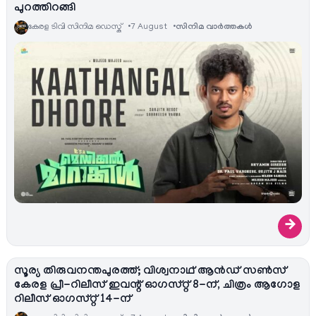
പുറത്തിറങ്ങി
കേരള ടിവി സിനിമ ഡെസ്ക്
7 August
സിനിമ വാര്‍ത്തകള്‍
→
സൂര്യ തിരുവനന്തപുരത്ത്; വിശ്വനാഥ് ആൻഡ് സൺസ്
കേരള പ്രീ-റിലീസ് ഇവന്റ് ഓഗസ്റ്റ് 8-ന്, ചിത്രം ആഗോള
റിലീസ് ഓഗസ്റ്റ് 14-ന്