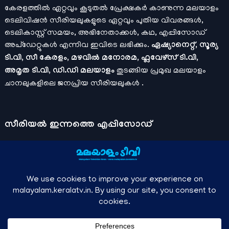
കേരളത്തിൽ ഏറ്റവും കൂടുതൽ പ്രേക്ഷകർ കാണുന്ന മലയാളം
ടെലിവിഷൻ സീരിയലുകളുടെ ഏറ്റവും പുതിയ വിവരങ്ങൾ,
ടെലികാസ്റ്റ് സമയം, അഭിനേതാക്കൾ, കഥ, എപ്പിസോഡ്
അപ്ഡേറ്റുകൾ എന്നിവ ഇവിടെ ലഭിക്കും.
ഏഷ്യാനെറ്റ്, സൂര്യ
ടി.വി, സീ കേരളം, മഴവിൽ മനോരമ, ഫ്ലവേഴ്സ് ടി.വി,
അമൃത ടി.വി, ഡി.ഡി മലയാളം
തുടങ്ങിയ പ്രമുഖ മലയാളം
ചാനലുകളിലെ ജനപ്രിയ സീരിയലുകൾ .
സീരിയല്‍ ഇന്നത്തെ എപ്പിസോഡ്
ചാനലുകളുടെ ഔദ്യോഗിക മൊബൈല്‍ ആപ്പുകള്‍ , ഒഫിഷ്യല്‍
യൂട്യൂബ് ചാനല്‍ ഇവ ഉപയോഗപ്പെടുത്തി കഴിഞ്ഞുപോയ
വീഡിയോകള്‍ കാണാം.
ഡിസ്നി പ്ലസ് ഹോട്ട്സ്റ്റാര്‍
, സീ5 ,
മനോരമ മാക്സ് , സണ്‍ നെക്സ്റ്റ്, സോണി ലിവ് , നെറ്റ് ഫ്ലിക്സ്
തുടങ്ങിയ ഒടിടി ആപ്പുകള്‍ വഴിയുള്ള സിനിമ ഓണ്‍ലൈന്‍
സ്ട്രീമിംഗ് വിവരങ്ങള്‍