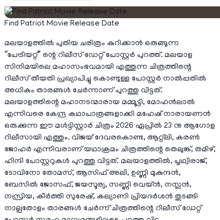
Find Patriot Movie Release Date
മലയാളത്തിൽ പുതിയ ചരിത്രം കുറിക്കാൻ ഒരുങ്ങുന്ന
“പേട്രിയറ്റ്” ന്റെ റിലീസ് ഡേറ്റ് പോസ്റ്റർ പുറത്ത്. മലയാള
സിനിമയിലെ മഹാസംഭവമായി എത്തുന്ന ചിത്രത്തിന്റെ
റിലീസ് തീയതി പ്രഖ്യാപിച്ചു കൊണ്ടുള്ള പോസ്റ്റർ നാൽപ്പതിൽ
അധികം താരങ്ങൾ ചേർന്നാണ് പുറത്തു വിട്ടത്.
മലയാളത്തിന്റെ മഹാനടന്മാരായ മമ്മൂട്ടി, മോഹൻലാൽ
എന്നിവരെ കേന്ദ്ര കഥാപാത്രങ്ങളാക്കി മഹേഷ് നാരായണൻ
ഒരുക്കുന്ന ഈ മൾട്ടിസ്റ്റാർ ചിത്രം 2026 ഏപ്രിൽ 23 നു ആഗോള
റിലീസായി എത്തും. വിജയ് ദേവരകൊണ്ട, ആറ്റ്ലി, കരൺ
ജോഹർ എന്നിവരാണ് യഥാക്രമം ചിത്രത്തിന്റെ തെലുങ്ക്, തമിഴ്,
ഹിന്ദി പോസ്റ്ററുകൾ പുറത്തു വിട്ടത്. മലയാളത്തിൽ, പൃഥ്വിരാജ്,
ടോവിനോ തോമസ്, ആസിഫ് അലി, ഉണ്ണി മുകുന്ദൻ,
ബേസിൽ ജോസഫ്, ജയസൂര്യ, സണ്ണി വെയ്ൻ, നസ്ലൻ,
നസ്രിയ, കീർത്തി സുരേഷ്, കല്യാണി പ്രിയദർശൻ തുടങ്ങി
നാല്പതോളം താരങ്ങൾ ചേർന്ന് ചിത്രത്തിന്റെ റിലീസ് ഡേറ്റ്