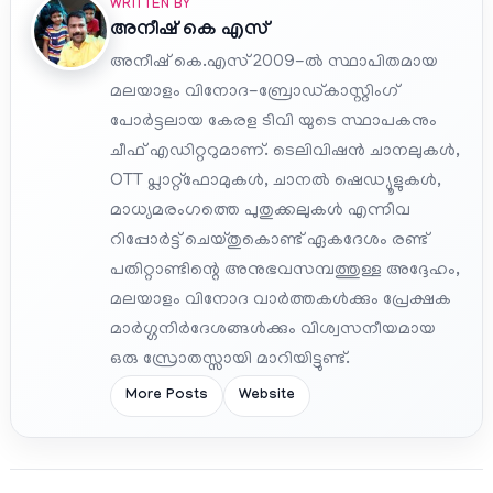
WRITTEN BY
അനീഷ്‌ കെ എസ്
അനീഷ് കെ.എസ് 2009-ൽ സ്ഥാപിതമായ
മലയാളം വിനോദ-ബ്രോഡ്കാസ്റ്റിംഗ്
പോർട്ടലായ കേരള ടിവി യുടെ സ്ഥാപകനും
ചീഫ് എഡിറ്ററുമാണ്. ടെലിവിഷൻ ചാനലുകൾ,
OTT പ്ലാറ്റ്‌ഫോമുകൾ, ചാനൽ ഷെഡ്യൂളുകൾ,
മാധ്യമരംഗത്തെ പുതുക്കലുകൾ എന്നിവ
റിപ്പോർട്ട് ചെയ്തുകൊണ്ട് ഏകദേശം രണ്ട്
പതിറ്റാണ്ടിന്റെ അനുഭവസമ്പത്തുള്ള അദ്ദേഹം,
മലയാളം വിനോദ വാർത്തകൾക്കും പ്രേക്ഷക
മാർഗ്ഗനിർദേശങ്ങൾക്കും വിശ്വസനീയമായ
ഒരു സ്രോതസ്സായി മാറിയിട്ടുണ്ട്.
More Posts
Website