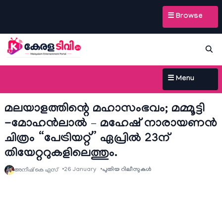
☰ Browse
☰ Menu
മലയാളത്തിന്റെ മഹാസംഭവം; മമ്മൂട്ടി
-മോഹൻലാൽ – മഹേഷ് നാരായണൻ
ചിത്രം “പേട്രിയറ്റ്” ഏപ്രിൽ 23ന്
തിയേറ്ററുകളിലെത്തും.
26 January
പുതിയ റിലീസുകള്‍
അനീഷ്‌ കെ എസ്