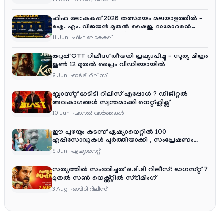
14 Jun
ടീസര്‍ / ട്രെയിലര്‍
ഫിഫ ലോകകപ്പ് 2026 തത്സമയം മലയാളത്തിൽ –
ഐ. എം. വിജയൻ മുതൽ ഷൈജു ദാമോദരൻ
വരെ കമന്ററി സംഘത്തിൽ
11 Jun
ഫിഫ ലോകകപ്പ്
കറുപ്പ് OTT റിലീസ് തീയതി പ്രഖ്യാപിച്ചു – സൂര്യ ചിത്രം
ജൂൺ 12 മുതൽ പ്രൈം വീഡിയോയിൽ
9 Jun
ഓടിടി റിലീസ്
ബ്ലാസ്റ്റ് ഓടിടി റിലീസ് എപ്പോൾ ? ഡിജിറ്റൽ
അവകാശങ്ങൾ സ്വന്തമാക്കി നെറ്റ്ഫ്ലിക്സ്
10 Jun
ചാനല്‍ വാര്‍ത്തകള്‍
ഈ പുഴയും കടന്ന് ഏഷ്യാനെറ്റിൽ 100
എപ്പിസോഡുകൾ പൂർത്തിയാക്കി , സംപ്രേഷണം
തിങ്കൾ മുതൽ വെള്ളി വരെ രാത്രി 9:30 ന്
9 Jun
ഏഷ്യാനെറ്റ്‌
സത്യത്തിൽ സംഭവിച്ചത് ഒ.ടി.ടി റിലീസ്: ഓഗസ്റ്റ് 7
മുതൽ സൺ നെക്സ്റ്റിൽ സ്ട്രീമിംഗ്
3 Aug
ഓടിടി റിലീസ്