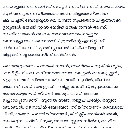
മലയാളത്തിലെ ട്രെൻഡ് സെറ്റർ സംഗീത സംവിധായകനായ
സുഷിൻ ശ്യാം സംഗീതമൊരുക്കുന്ന ചിത്രത്തിന് കാമറ
ചലിപ്പിച്ചത്, ബോളിവുഡിലെ വമ്പൻ സൂപ്പർതാര ചിത്രങ്ങൾക്ക്
ദൃശ്യങ്ങൾ ഒരുക്കി ശ്രദ്ധ നേടിയ മനുഷ് നന്ദൻ ആണ്.
സംവിധായകൻ മഹേഷ് നാരായണനും രാഹുൽ
രാധാകൃഷ്ണനും ചേർന്നാണ് ചിത്രത്തിന്റെ എഡിറ്റിംഗ്
നിർവഹിക്കുന്നത്. ട്രൂത്ത് ഗ്ലോബൽ ഫിലിംസ് ആണ്
ചിത്രത്തിൻ്റെ ഓവർസീസ് പാർട്ണർ.
ഛായാഗ്രഹണം – മാനുഷ് നന്ദൻ, സംഗീതം – സുഷിൻ ശ്യാം,
എഡിറ്റിംഗ് – മഹേഷ് നാരായണൻ, രാഹുൽ രാധാകൃഷ്ണൻ,
പ്രൊഡക്ഷന്‍ ഡിസൈനര്സ്: ഷാജി നടുവിൽ, ജിബിൻ
ജേക്കബ്, ഓഡിയോഗ്രാഫി – വിഷ്ണു ഗോവിന്ദ്, പ്രൊഡക്ഷന്‍
കൺട്രോളർ -ഡിക്‌സണ്‍ പൊടുത്താസ്, ലൈൻ
പ്രൊഡ്യൂസേഴ്സ് – സുനിൽ സിങ്, നിരൂപ് പിൻ്റോ, ജസ്റ്റിൻ
ബോബൻ, ജെസ്‌വിൻ ബോബൻ, സിങ്ക് സൗണ്ട് – വൈശാഖ്
പി വി, മേക്കപ്പ് – രഞ്ജിത് അമ്പാടി, ലിറിക്സ് – അൻവർ അലി,
സംഘട്ടനം – ദിലീപ് സുബ്ബരായൻ, സ്റ്റണ്ട് സിൽവ, മാഫിയ