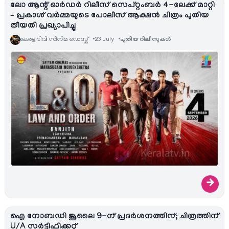
ലോ ആന്റ് ഓര്‍ഡർ റിലീസ് സെപ്റ്റംബർ 4-ലേക്ക് മാറ്റി
– പ്രകാശ് വർമ്മയുടെ പോലീസ് ആക്ഷൻ ചിത്രം പുതിയ
തീയതി പ്രഖ്യാപിച്ചു
കേരള ടിവി സിനിമ ഡെസ്ക്
23 July
പുതിയ റിലീസുകള്‍
→
ഐ നോബഡി ജൂലൈ 9-ന് പ്രദർശനത്തിന്; ചിത്രത്തിന്
U/A സർട്ടിഫിക്കറ്റ്