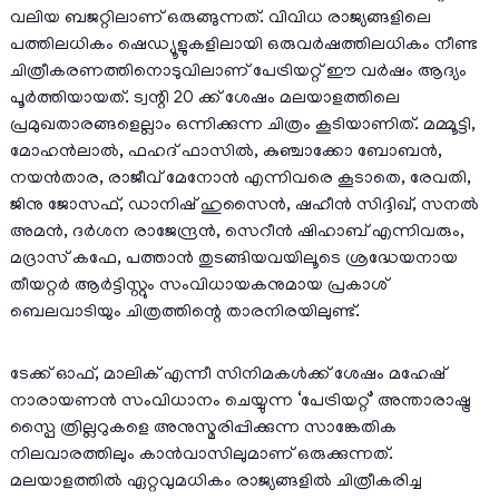
വലിയ ബജറ്റിലാണ് ഒരുങ്ങുന്നത്. വിവിധ രാജ്യങ്ങളിലെ
പത്തിലധികം ഷെഡ്യൂളുകളിലായി ഒരുവർഷത്തിലധികം നീണ്ട
ചിത്രീകരണത്തിനൊടുവിലാണ് പേട്രിയറ്റ് ഈ വർഷം ആദ്യം
പൂർത്തിയായത്. ട്വന്റി 20 ക്ക് ശേഷം മലയാളത്തിലെ
പ്രമുഖതാരങ്ങളെല്ലാം ഒന്നിക്കുന്ന ചിത്രം കൂടിയാണിത്. മമ്മൂട്ടി,
മോഹൻലാൽ, ഫഹദ് ഫാസിൽ, കുഞ്ചാക്കോ ബോബൻ,
നയൻ‌താര, രാജീവ് മേനോൻ എന്നിവരെ കൂടാതെ, രേവതി,
ജിനു ജോസഫ്, ഡാനിഷ് ഹുസൈൻ, ഷഹീൻ സിദ്ദിഖ്, സനൽ
അമൻ, ദർശന രാജേന്ദ്രൻ, സെറീൻ ഷിഹാബ് എന്നിവരും,
മദ്രാസ് കഫേ, പത്താൻ തുടങ്ങിയവയിലൂടെ ശ്രദ്ധേയനായ
തീയറ്റർ ആർട്ടിസ്റ്റും സംവിധായകനുമായ പ്രകാശ്
ബെലവാടിയും ചിത്രത്തിന്റെ താരനിരയിലുണ്ട്.
ടേക്ക് ഓഫ്, മാലിക് എന്നീ സിനിമകൾക്ക് ശേഷം മഹേഷ്
നാരായണൻ സംവിധാനം ചെയ്യുന്ന ‘പേട്രിയറ്റ്’ അന്താരാഷ്ട്ര
സ്പൈ ത്രില്ലറുകളെ അനുസ്മരിപ്പിക്കുന്ന സാങ്കേതിക
നിലവാരത്തിലും കാൻവാസിലുമാണ് ഒരുക്കുന്നത്.
മലയാളത്തിൽ ഏറ്റവുമധികം രാജ്യങ്ങളിൽ ചിത്രീകരിച്ച