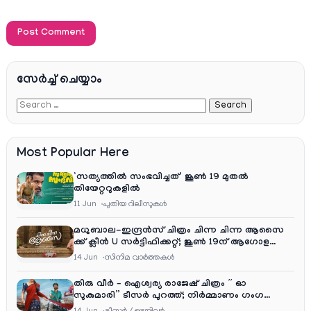
സേര്‍ച്ച്‌ ചെയ്യാം
Most Popular Here
‘സത്യത്തിൽ സംഭവിച്ചത്’ ജൂൺ 19 മുതൽ
തിയേറ്ററുകളിൽ
11 Jun
പുതിയ റിലീസുകള്‍
മധുബാല-ഇന്ദ്രൻസ് ചിത്രം ചിന്ന ചിന്ന ആസൈ
ക്ക് ക്ലീൻ U സർട്ടിഫിക്കറ്റ്; ജൂൺ 19ന് ആഗോള
റിലീസ്
14 Jun
സിനിമ വാര്‍ത്തകള്‍
തിരു വീർ – ഐശ്വര്യ രാജേഷ് ചിത്രം ” ഓ
സുകുമാരി” ടീസർ പുറത്ത്; നിർമ്മാണം ഗംഗ
എന്റർടൈൻമെന്റ്‌സ്