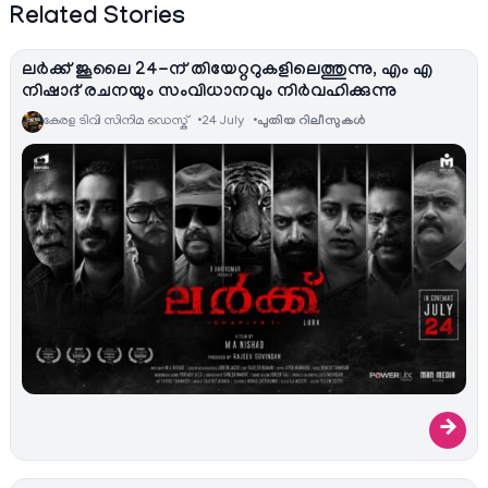
Related Stories
ലർക്ക് ജൂലൈ 24-ന് തിയേറ്ററുകളിലെത്തുന്നു, എം എ
നിഷാദ് രചനയും സംവിധാനവും നിർവഹിക്കുന്നു
കേരള ടിവി സിനിമ ഡെസ്ക്
24 July
പുതിയ റിലീസുകള്‍
→