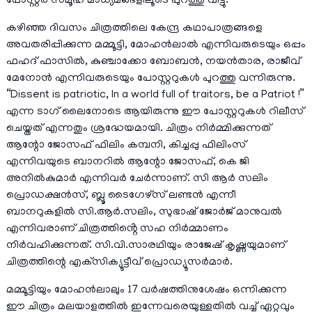
പോസ്റ്റർ സമൂഹ മാധ്യമങ്ങളിലൂടെ പുറത്തു വിട്ടു.
കഴിഞ്ഞ ദിവസം ചിത്രത്തിലെ കേന്ദ്ര കഥാപാത്രങ്ങളെ
അവതരിപ്പിക്കുന്ന മമ്മൂട്ടി, മോഹൻലാൽ എന്നിവരുടെയും ഒപ്പം
ഫഹദ് ഫാസിൽ, കുഞ്ചാക്കോ ബോബൻ, നയൻ‌താര, രാജീവ്
മേനോൻ എന്നിവരുടെയും പോസ്റ്ററുകൾ പുറത്തു വന്നിരുന്നു.
“Dissent is patriotic, In a world full of traitors, be a Patriot !”
എന്ന ടാഗ് ലൈനോടെ ആയിരുന്നു ഈ പോസ്റ്ററുകൾ റിലീസ്
ചെയ്തത് എന്നതും ശ്രദ്ധേയമായി. ചിത്രം നിർമ്മിക്കുന്നത്
ആന്റോ ജോസഫ് ഫിലിം കമ്പനി, കിച്ചപ്പു ഫിലിംസ്
എന്നിവയുടെ ബാനറിൽ ആന്റോ ജോസഫ്, കെ ജി
അനിൽകുമാർ എന്നിവർ ചേർന്നാണ്. സി ആർ സലിം
പ്രൊഡക്ഷൻസ്, ബ്ലൂ ടൈഗേഴ്സ് ലണ്ടൻ എന്നീ
ബാനറുകളിൽ സി.ആര്‍.സലിം, സുഭാഷ് ജോര്‍ജ് മാനുവല്‍
എന്നിവരാണ് ചിത്രത്തിൻ്റെ സഹ നിർമ്മാണം
നിർവഹിക്കുന്നത്. സി.വി.സാരഥിയും രാജേഷ് കൃഷ്ണയുമാണ്
ചിത്രത്തിന്റെ എക്‌സിക്യൂട്ടീവ് പ്രൊഡ്യൂസര്‍മാര്‍.
മമ്മൂട്ടിയും മോഹൻലാലും 17 വർഷത്തിനുശേഷം ഒന്നിക്കുന്ന
ഈ ചിത്രം മലയാളത്തിൽ ഇന്നേവരെയുള്ളതിൽ വച്ച് ഏറ്റവും