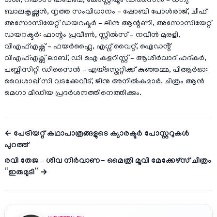
ശശി, റിയാസ് ഹബീബ്, കോസ്റ്റിയൂം ഡിസൈൻ – ധന്യ
ബാലകൃഷ്ണന്‍, നൃത്ത സംവിധാനം – ഷോബി പോൾരാജ്, ചീഫ്
അസോസിയേറ്റ് ഡയറക്ടർ – ലിനു ആന്റണി, അസോസിയേറ്റ്
ഡയറക്ടര്‍: ഫാന്റം പ്രവീണ്‍, സ്റ്റിൽസ് – നവീൻ മുരളി,
വിഎഫ്എക്സ് – ഫയർഫ്ലൈ, എഗ്ഗ് വൈറ്റ്, ഐഡൻ്റ്
വിഎഫ്എക്സ് ലാബ്, ഡി ഐ കളറിസ്റ്റ് – ആശീർവാദ് ഹദ്കർ,
പബ്ലിസിറ്റി ഡിസൈൻ – എയ്സ്തെറ്റിക്ക് കുഞ്ഞമ്മ, പിആർഓ:
വൈശാഖ് സി വടക്കേവീട്, ജിനു അനിൽകുമാർ. ചിത്രം ആന്‍
മെഗാ മീഡിയ പ്രദര്‍ശനത്തിനെത്തിക്കും.
← പേട്രിയറ്റ് കഥാപാത്രങ്ങളുടെ ക്യാരക്ടർ പോസ്റ്ററുകൾ
പുറത്ത്
രവി തേജ – ശിവ നിർവാണ- മൈത്രി മൂവി മേക്കേഴ്സ് ചിത്രം
“ഇരുമുടി” →