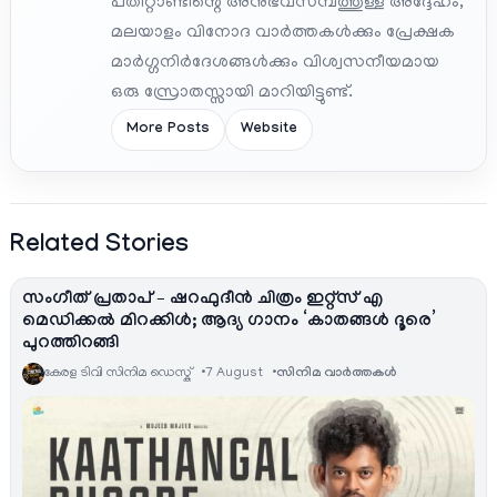
പതിറ്റാണ്ടിന്റെ അനുഭവസമ്പത്തുള്ള അദ്ദേഹം,
മലയാളം വിനോദ വാർത്തകൾക്കും പ്രേക്ഷക
മാർഗ്ഗനിർദേശങ്ങൾക്കും വിശ്വസനീയമായ
ഒരു സ്രോതസ്സായി മാറിയിട്ടുണ്ട്.
More Posts
Website
Related Stories
സംഗീത് പ്രതാപ് – ഷറഫുദീൻ ചിത്രം ഇറ്റ്സ് എ
മെഡിക്കൽ മിറക്കിൾ; ആദ്യ ഗാനം ‘കാതങ്ങൾ ദൂരെ’
പുറത്തിറങ്ങി
കേരള ടിവി സിനിമ ഡെസ്ക്
7 August
സിനിമ വാര്‍ത്തകള്‍