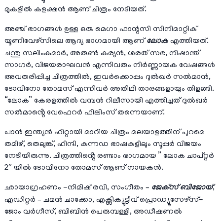
മുകളിൽ കളക്ഷൻ ആണ് ചിത്രം നേടിയത്.
അഞ്ച് ഭാഗങ്ങൾ ഉള്ള ഒരു മെഗാ ഫാന്റസി സിനിമാറ്റിക്
യൂണിവേഴ്സിലെ ആദ്യ ഭാഗമായി ആണ്
ലോക
എത്തിയത്.
ചന്തു സലിംകുമാർ, അരുൺ കുര്യൻ, ശരത് സഭ, നിഷാന്ത്
സാഗർ, വിജയരാഘവൻ എന്നിവരും നിർണ്ണായക വേഷങ്ങൾ
അവതരിപ്പിച്ച ചിത്രത്തിൽ, ഇവർക്കൊപ്പം ദുൽഖർ സൽമാൻ,
ടോവിനോ തോമസ് എന്നിവർ അതിഥി താരങ്ങളായും തിളങ്ങി.
“ലോക” കേരളത്തിൽ വമ്പൻ റിലീസായി എത്തിച്ചത് ദുൽഖർ
സൽമാൻ്റെ വേഫെറർ ഫിലിംസ് തന്നെയാണ്.
പാൻ ഇന്ത്യൻ ഹിറ്റായി മാറിയ ചിത്രം മലയാളത്തിന് പുറമെ
തമിഴ്, തെലുങ്ക്, ഹിന്ദി, കന്നഡ ഭാഷകളിലും സൂപ്പർ വിജയം
നേടിയിരുന്നു. ചിത്രത്തിൻ്റെ രണ്ടാം ഭാഗമായ ” ലോക ചാപ്റ്റർ
2″ യിൽ ടോവിനോ തോമസ് ആണ് നായകൻ.
ഛായാഗ്രഹണം -നിമിഷ് രവി, സംഗീതം –
ജേക്‌സ് ബിജോയ്
,
എഡിറ്റർ – ചമൻ ചാക്കോ, എക്സിക്യൂട്ടീവ് പ്രൊഡ്യൂസേഴ്സ്-
ജോം വർഗീസ്, ബിബിൻ പെരുമ്പള്ളി, അഡീഷണൽ