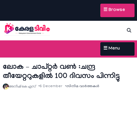
☰ Browse
☰ Menu
ലോക – ചാപ്റ്റർ വൺ :ചന്ദ്ര
തീയേറ്ററുകളിൽ 100 ദിവസം പിന്നിട്ടു
6 December
സിനിമ വാര്‍ത്തകള്‍
അനീഷ്‌ കെ എസ്