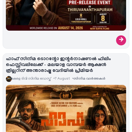
→
ഹാഫ് സിനിമ ടൊറന്റോ ഇന്റർനാഷണൽ ഫിലിം
ഫെസ്റ്റിവലിലേക്ക് – മലയാള വാമ്പയർ ആക്ഷൻ
ത്രില്ലറിന് അന്താരാഷ്ട്ര വേദിയിൽ പ്രീമിയർ
കേരള ടിവി സിനിമ ഡെസ്ക്
7 August
സിനിമ വാര്‍ത്തകള്‍