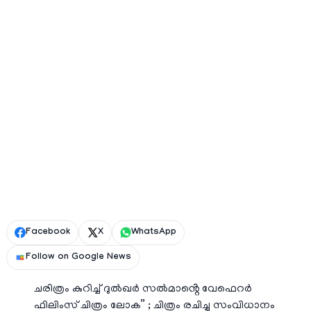
Facebook
X
WhatsApp
Follow on Google News
ചരിത്രം കുറിച്ച് ദുൽഖർ സൽമാൻ്റെ വേഫെറർ
ഫിലിംസ് ചിത്രം ലോക” ; ചിത്രം രചിച്ചു സംവിധാനം