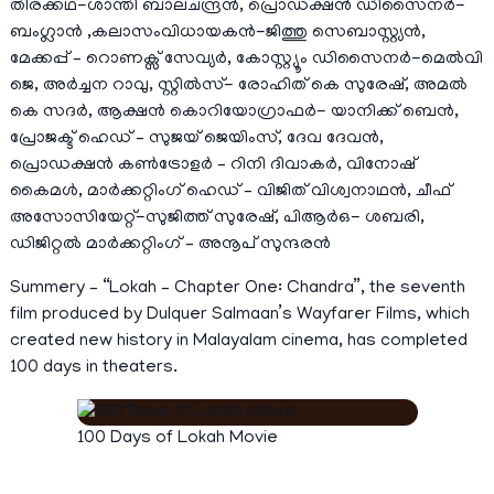
തിരക്കഥ-ശാന്തി ബാലചന്ദ്രൻ, പ്രൊഡക്ഷൻ ഡിസൈനർ-
ബംഗ്ലാൻ ,കലാസംവിധായകൻ-ജിത്തു സെബാസ്റ്റ്യൻ,
മേക്കപ്പ് – റൊണക്സ് സേവ്യർ, കോസ്റ്റ്യൂം ഡിസൈനർ-മെൽവി
ജെ, അർച്ചന റാവു, സ്റ്റിൽസ്- രോഹിത് കെ സുരേഷ്, അമൽ
കെ സദർ, ആക്ഷൻ കൊറിയോഗ്രാഫർ- യാനിക്ക് ബെൻ,
പ്രോജക്ട് ഹെഡ് – സുജയ് ജെയിംസ്, ദേവ ദേവൻ,
പ്രൊഡക്ഷൻ കൺട്രോളർ – റിനി ദിവാകർ, വിനോഷ്
കൈമൾ, മാർക്കറ്റിംഗ് ഹെഡ് – വിജിത് വിശ്വനാഥൻ, ചീഫ്
അസോസിയേറ്റ്-സുജിത്ത് സുരേഷ്, പിആർഒ- ശബരി,
ഡിജിറ്റൽ മാർക്കറ്റിംഗ് – അനൂപ് സുന്ദരൻ
Summery – “Lokah – Chapter One: Chandra”, the seventh
film produced by Dulquer Salmaan’s Wayfarer Films, which
created new history in Malayalam cinema, has completed
100 days in theaters.
100 Days of Lokah Movie