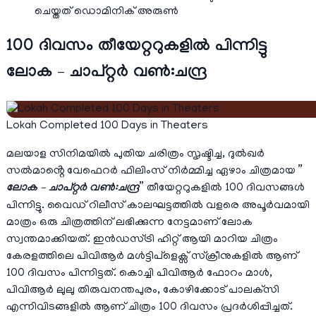
ചെയ്തത് ഡൊമിനിക് അരുൺ
100 ദിവസം തീയേറ്ററുകളിൽ പിന്നിട്ടു
ലോക – ചാപ്റ്റർ വൺ:ചന്ദ്ര
Lokah Completed 100 Days in Theaters
മലയാള സിനിമയിൽ പുതിയ ചരിത്രം സൃഷ്ടിച്ച, ദുൽഖർ
സൽമാൻ്റെ വേഫെറർ ഫിലിംസ് നിർമ്മിച്ച ഏഴാം ചിത്രമായ ”
ലോക – ചാപ്റ്റർ വൺ:ചന്ദ്ര
” തീയേറ്ററുകളിൽ 100 ദിവസങ്ങൾ
പിന്നിട്ടു. വൈഡ് റിലീസ് കാലഘട്ടത്തിൽ വളരെ അപൂർവമായി
മാത്രം ഒരു ചിത്രത്തിന് ലഭിക്കുന്ന നേട്ടമാണ് ലോക
സ്വന്തമാക്കിയത്. ഇൻഡസ്ട്രി ഹിറ്റ് ആയി മാറിയ ചിത്രം
കേരളത്തിലെ പിവിആർ മൾട്ടിപ്ളെക്സ് സ്ക്രീനുകളിൽ ആണ്
100 ദിവസം പിന്നിട്ടത്. കൊച്ചി പിവിആർ ഫോറം മാൾ,
പിവിആർ ലുലു തിരുവനന്തപുരം, കോഴിക്കോട് പാലക്‌സി
എന്നിവിടങ്ങളിൽ ആണ് ചിത്രം 100 ദിവസം പ്രദർശിപ്പിച്ചത്.