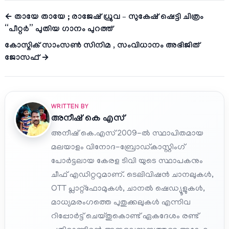
← തായേ തായേ ; രാജേഷ് ധ്രുവ – സുകേഷ് ഷെട്ടി ചിത്രം
“പീറ്റർ” പുതിയ ഗാനം പുറത്ത്
കോസ്മിക് സാംസൺ സിനിമ , സംവിധാനം അഭിജിത്
ജോസഫ് →
WRITTEN BY
അനീഷ്‌ കെ എസ്
അനീഷ് കെ.എസ് 2009-ൽ സ്ഥാപിതമായ
മലയാളം വിനോദ-ബ്രോഡ്കാസ്റ്റിംഗ്
പോർട്ടലായ കേരള ടിവി യുടെ സ്ഥാപകനും
ചീഫ് എഡിറ്ററുമാണ്. ടെലിവിഷൻ ചാനലുകൾ,
OTT പ്ലാറ്റ്‌ഫോമുകൾ, ചാനൽ ഷെഡ്യൂളുകൾ,
മാധ്യമരംഗത്തെ പുതുക്കലുകൾ എന്നിവ
റിപ്പോർട്ട് ചെയ്തുകൊണ്ട് ഏകദേശം രണ്ട്