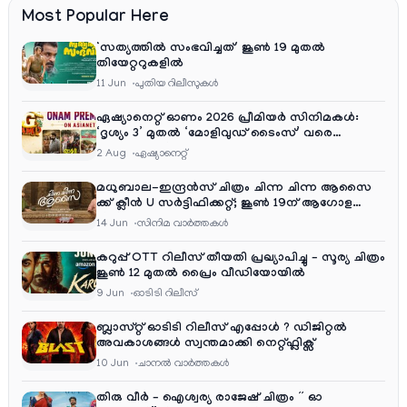
Most Popular Here
‘സത്യത്തിൽ സംഭവിച്ചത്’ ജൂൺ 19 മുതൽ
തിയേറ്ററുകളിൽ
11 Jun
പുതിയ റിലീസുകള്‍
ഏഷ്യാനെറ്റ് ഓണം 2026 പ്രീമിയർ സിനിമകൾ:
‘ദൃശ്യം 3’ മുതൽ ‘മോളിവുഡ് ടൈംസ്’ വരെ
ആഘോഷ വിരുന്ന്
2 Aug
ഏഷ്യാനെറ്റ്‌
മധുബാല-ഇന്ദ്രൻസ് ചിത്രം ചിന്ന ചിന്ന ആസൈ
ക്ക് ക്ലീൻ U സർട്ടിഫിക്കറ്റ്; ജൂൺ 19ന് ആഗോള
റിലീസ്
14 Jun
സിനിമ വാര്‍ത്തകള്‍
കറുപ്പ് OTT റിലീസ് തീയതി പ്രഖ്യാപിച്ചു – സൂര്യ ചിത്രം
ജൂൺ 12 മുതൽ പ്രൈം വീഡിയോയിൽ
9 Jun
ഓടിടി റിലീസ്
ബ്ലാസ്റ്റ് ഓടിടി റിലീസ് എപ്പോൾ ? ഡിജിറ്റൽ
അവകാശങ്ങൾ സ്വന്തമാക്കി നെറ്റ്ഫ്ലിക്സ്
10 Jun
ചാനല്‍ വാര്‍ത്തകള്‍
തിരു വീർ – ഐശ്വര്യ രാജേഷ് ചിത്രം ” ഓ