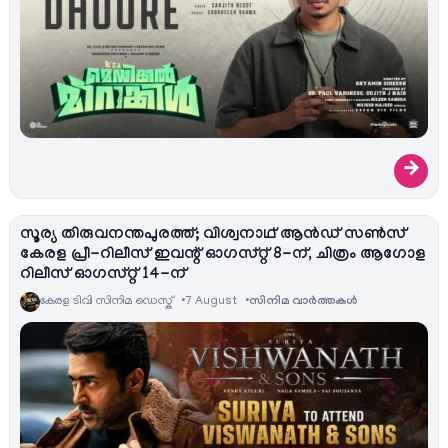
→
സൂര്യ തിരുവനന്തപുരത്ത്; വിശ്വനാഥ് ആൻഡ് സൺസ്
കേരള പ്രീ-റിലീസ് ഇവന്റ് ഓഗസ്റ്റ് 8-ന്, ചിത്രം ആഗോള
റിലീസ് ഓഗസ്റ്റ് 14-ന്
കേരള ടിവി സിനിമ ഡെസ്ക്
7 August
സിനിമ വാര്‍ത്തകള്‍