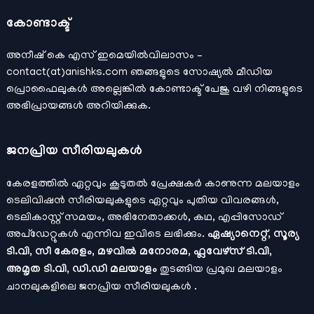
കോണ്ടാക്ട്
അനീഷ്‌ കെ എസ് ഇമെയില്‍വിലാസം –
contact(at)anishks.com ഞങ്ങളുടെ സോഷ്യല്‍ മീഡിയ
പ്രൊഫൈലുകള്‍ അല്ലെങ്കില്‍
കോണ്ടാക്ട്
പേജു വഴി നിങ്ങളുടെ
അഭിപ്രായങ്ങള്‍ അറിയിക്കുക.
ജനപ്രിയ സീരിയലുകള്‍
കേരളത്തിൽ ഏറ്റവും കൂടുതൽ പ്രേക്ഷകർ കാണുന്ന മലയാളം
ടെലിവിഷൻ സീരിയലുകളുടെ ഏറ്റവും പുതിയ വിവരങ്ങൾ,
ടെലികാസ്റ്റ് സമയം, അഭിനേതാക്കൾ, കഥ, എപ്പിസോഡ്
അപ്ഡേറ്റുകൾ എന്നിവ ഇവിടെ ലഭിക്കും.
ഏഷ്യാനെറ്റ്, സൂര്യ
ടി.വി, സീ കേരളം, മഴവിൽ മനോരമ, ഫ്ലവേഴ്സ് ടി.വി,
അമൃത ടി.വി, ഡി.ഡി മലയാളം
തുടങ്ങിയ പ്രമുഖ മലയാളം
ചാനലുകളിലെ ജനപ്രിയ സീരിയലുകൾ .