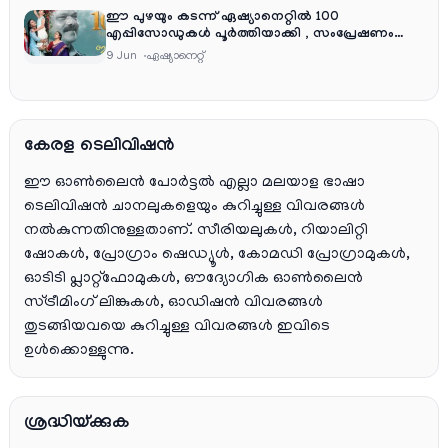
ഈ പുഴയും കടന്ന് ഏഷ്യാനെറ്റിൽ 100
എപ്പിസോഡുകൾ പൂർത്തിയാക്കി , സംപ്രേഷണം
തിങ്കൾ മുതൽ വെള്ളി വരെ രാത്രി 9:30 ന്
9 Jun
ഏഷ്യാനെറ്റ്‌
കേരള ടെലിവിഷൻ
ഈ ഓൺലൈൻ പോർട്ടൽ എല്ലാ മലയാള ഭാഷാ
ടെലിവിഷൻ ചാനലുകളെയും കുറിച്ചുള്ള വിവരങ്ങൾ
നൽകുന്നതിനുള്ളതാണ്. സീരിയലുകൾ, റിയാലിറ്റി
ഷോകൾ, പ്രോഗ്രാം ഷെഡ്യൂൾ, കോമഡി പ്രോഗ്രാമുകൾ,
ഓടിടി പ്ലാറ്റ്‌ഫോമുകൾ, ഔദ്യോഗിക ഓൺലൈൻ
സ്ട്രീമിംഗ് ലിങ്കുകൾ, ഓഡിഷൻ വിവരങ്ങൾ
തുടങ്ങിയവയെ കുറിച്ചുള്ള വിവരങ്ങൾ ഇവിടെ
ഉൾക്കൊള്ളുന്നു.
ശ്രദ്ധിയ്ക്കുക