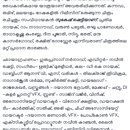
വൈകാരികമായ യാത്രയാണ് അവതരിപ്പിക്കുന്നത്. കന്നഡ,
തമിഴ്, മലയാളം ഭാഷകളിൽ റിലീസിന് ഒരുങ്ങുന്ന ചിത്രം
രചിച്ചതും സംവിധായകൻ
സുകേഷ് ഷെട്ടിയാണ്
. പ്രതിമ
നായക്, റാം നാദഗൗഡ്, വരുൺ പട്ടേൽ, രഘു പാണ്ഡേശ്വർ,
രാധാകൃഷ്ണ കുംബ്ലെ, ദീന പൂജാരി, സിദ്ദു, ഭരത്, മനു
കാസർഗോഡ്, രക്ഷിത് ദൊഡ്ഡേര എന്നിവരാണ് ചിത്രത്തിലെ
മറ്റ് പ്രധാന താരങ്ങൾ.
ഛായാഗ്രഹണം- ഗുരുപ്രസാദ് നർനാഡ്, എഡിറ്റർ- നവീൻ
ഷെട്ടി, സംഗീതം- ഋത്വിക് മുരളീധർ, കല- ഡി കെ നായക്,
ഡബ്ബിംഗ്: ആനന്ദ് വി, എസ്, വരികൾ – തിലക്‌രാജ് ത്രിവിക്രമ,
നാഗാർജുൻ ശർമ്മ, സുകീർത്ത് ഷെട്ടി, ഡയലോഗ് –
രാജശേഖർ, വസ്ത്രങ്ങൾ – ദയാനന്ദ ഭദ്രവതി, മേക്കപ്പ് – ചന്ദ്രു, DI
-കളർ പ്ലാനറ്റ് VFX, സ്റ്റണ്ട് – സാജിദ് വജീർ, വിനീഷ്,
അസോസിയേറ്റ് ഡയറക്ടർ – വിനോദ് ക്ഷത്രിയ, ഡയറക്ഷൻ
ടീം- കാർത്തിക്, സതീഷ്, അഭി എം, ചീഫ് അസോസിയേറ്റ്
ഡയറക്ടർ -ദയാനന്ദ ഭണ്ഡാരി, VFX- പോപ്‌കോൺ VFX,
എക്‌സിക്യൂട്ടീവ് പ്രൊഡ്യൂസർ: നവീൻ കാഞ്ചൻ, ലൈൻ
പ്രൊഡ്യൂസർ: രാം നടഗൗഡ്, പബ്ലിസിറ്റി ഡിസൈൻ –