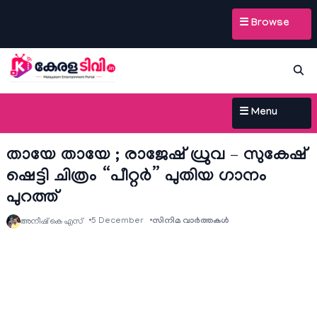
☰ Browse
☰ Menu
തായേ തായേ ; രാജേഷ് ധ്രുവ – സുകേഷ്
ഷെട്ടി ചിത്രം “പീറ്റർ” പുതിയ ഗാനം
പുറത്ത്
5 December
സിനിമ വാര്‍ത്തകള്‍
അനീഷ്‌ കെ എസ്