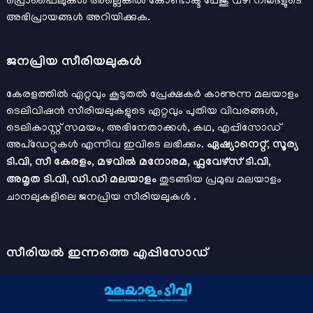
പ്രൊഫൈലുകള്‍ അല്ലെങ്കില്‍
കോണ്ടാക്ട്
പേജു വഴി നിങ്ങളുടെ
അഭിപ്രായങ്ങള്‍ അറിയിക്കുക.
ജനപ്രിയ സീരിയലുകള്‍
കേരളത്തിൽ ഏറ്റവും കൂടുതൽ പ്രേക്ഷകർ കാണുന്ന മലയാളം
ടെലിവിഷൻ സീരിയലുകളുടെ ഏറ്റവും പുതിയ വിവരങ്ങൾ,
ടെലികാസ്റ്റ് സമയം, അഭിനേതാക്കൾ, കഥ, എപ്പിസോഡ്
അപ്ഡേറ്റുകൾ എന്നിവ ഇവിടെ ലഭിക്കും.
ഏഷ്യാനെറ്റ്, സൂര്യ
ടി.വി, സീ കേരളം, മഴവിൽ മനോരമ, ഫ്ലവേഴ്സ് ടി.വി,
അമൃത ടി.വി, ഡി.ഡി മലയാളം
തുടങ്ങിയ പ്രമുഖ മലയാളം
ചാനലുകളിലെ ജനപ്രിയ സീരിയലുകൾ .
സീരിയല്‍ ഇന്നത്തെ എപ്പിസോഡ്
ചാനലുകളുടെ ഔദ്യോഗിക മൊബൈല്‍ ആപ്പുകള്‍ , ഒഫിഷ്യല്‍
യൂട്യൂബ് ചാനല്‍ ഇവ ഉപയോഗപ്പെടുത്തി കഴിഞ്ഞുപോയ