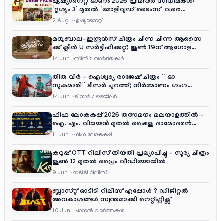
ഏഷ്യാനെറ്റ് ഓണം 2026 പ്രീമിയർ സിനിമകൾ:
‘ദൃശ്യം 3’ മുതൽ ‘മോളിവുഡ് ടൈംസ്’ വരെ
ആഘോഷ വിരുന്ന്
2 Aug
ഏഷ്യാനെറ്റ്‌
മധുബാല-ഇന്ദ്രൻസ് ചിത്രം ചിന്ന ചിന്ന ആസൈ
ക്ക് ക്ലീൻ U സർട്ടിഫിക്കറ്റ്; ജൂൺ 19ന് ആഗോള
റിലീസ്
14 Jun
സിനിമ വാര്‍ത്തകള്‍
തിരു വീർ – ഐശ്വര്യ രാജേഷ് ചിത്രം ” ഓ
സുകുമാരി” ടീസർ പുറത്ത്; നിർമ്മാണം ഗംഗ
എന്റർടൈൻമെന്റ്‌സ്
14 Jun
ടീസര്‍ / ട്രെയിലര്‍
ഫിഫ ലോകകപ്പ് 2026 തത്സമയം മലയാളത്തിൽ –
ഐ. എം. വിജയൻ മുതൽ ഷൈജു ദാമോദരൻ
വരെ കമന്ററി സംഘത്തിൽ
11 Jun
ഫിഫ ലോകകപ്പ്
കറുപ്പ് OTT റിലീസ് തീയതി പ്രഖ്യാപിച്ചു – സൂര്യ ചിത്രം
ജൂൺ 12 മുതൽ പ്രൈം വീഡിയോയിൽ
9 Jun
ഓടിടി റിലീസ്
ബ്ലാസ്റ്റ് ഓടിടി റിലീസ് എപ്പോൾ ? ഡിജിറ്റൽ
അവകാശങ്ങൾ സ്വന്തമാക്കി നെറ്റ്ഫ്ലിക്സ്
10 Jun
ചാനല്‍ വാര്‍ത്തകള്‍