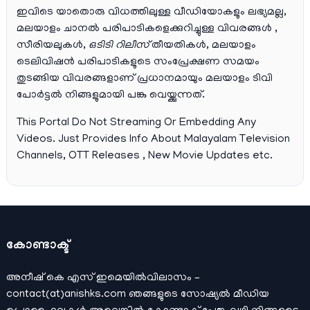
ഇവിടെ യാതൊരു വിധത്തിലുള്ള വീഡിയോകളും ലഭ്യമല്ല,
മലയാളം ചാനല്‍ പരിപാടികളെക്കുറിച്ചുള്ള വിവരങ്ങള്‍ ,
സീരിയലുകള്‍,
ഒടിടി റിലീസ്
തീയതികള്‍, മലയാളം
ടെലിവിഷന്‍ പരിപാടികളുടെ സംപ്രേക്ഷണ സമയം
തുടങ്ങിയ വിവരങ്ങളാണ് പ്രധാനമായും മലയാളം ടിവി
പോര്‍ട്ടല്‍ നിങ്ങളുമായി പങ്കു വെയ്ക്കുന്നത്.
This Portal Do Not Streaming Or Embedding Any
Videos. Just Provides Info About Malayalam Television
Channels, OTT Releases , New Movie Updates etc.
കോണ്ടാക്ട്
അനീഷ്‌ കെ എസ് ഇമെയില്‍വിലാസം –
contact(at)anishks.com ഞങ്ങളുടെ സോഷ്യല്‍ മീഡിയ