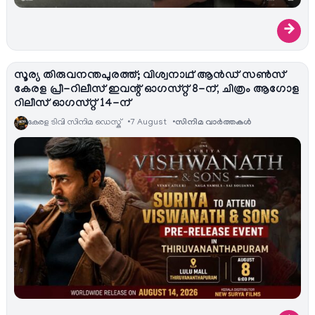
→
സൂര്യ തിരുവനന്തപുരത്ത്; വിശ്വനാഥ് ആൻഡ് സൺസ്
കേരള പ്രീ-റിലീസ് ഇവന്റ് ഓഗസ്റ്റ് 8-ന്, ചിത്രം ആഗോള
റിലീസ് ഓഗസ്റ്റ് 14-ന്
കേരള ടിവി സിനിമ ഡെസ്ക്
7 August
സിനിമ വാര്‍ത്തകള്‍