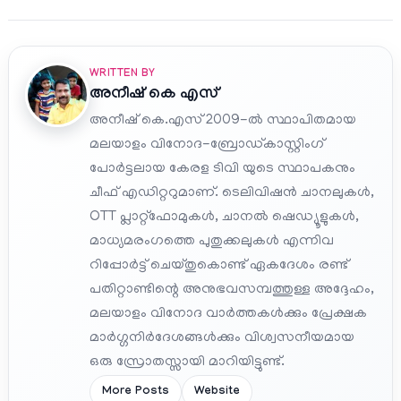
WRITTEN BY
അനീഷ്‌ കെ എസ്
അനീഷ് കെ.എസ് 2009-ൽ സ്ഥാപിതമായ
മലയാളം വിനോദ-ബ്രോഡ്കാസ്റ്റിംഗ്
പോർട്ടലായ കേരള ടിവി യുടെ സ്ഥാപകനും
ചീഫ് എഡിറ്ററുമാണ്. ടെലിവിഷൻ ചാനലുകൾ,
OTT പ്ലാറ്റ്‌ഫോമുകൾ, ചാനൽ ഷെഡ്യൂളുകൾ,
മാധ്യമരംഗത്തെ പുതുക്കലുകൾ എന്നിവ
റിപ്പോർട്ട് ചെയ്തുകൊണ്ട് ഏകദേശം രണ്ട്
പതിറ്റാണ്ടിന്റെ അനുഭവസമ്പത്തുള്ള അദ്ദേഹം,
മലയാളം വിനോദ വാർത്തകൾക്കും പ്രേക്ഷക
മാർഗ്ഗനിർദേശങ്ങൾക്കും വിശ്വസനീയമായ
ഒരു സ്രോതസ്സായി മാറിയിട്ടുണ്ട്.
More Posts
Website