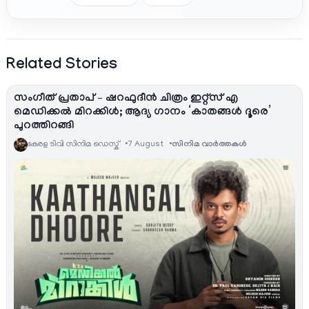
Related Stories
സംഗീത് പ്രതാപ് – ഷറഫുദീൻ ചിത്രം ഇറ്റ്സ് എ
മെഡിക്കൽ മിറക്കിൾ; ആദ്യ ഗാനം ‘കാതങ്ങൾ ദൂരെ’
പുറത്തിറങ്ങി
കേരള ടിവി സിനിമ ഡെസ്ക്
7 August
സിനിമ വാര്‍ത്തകള്‍