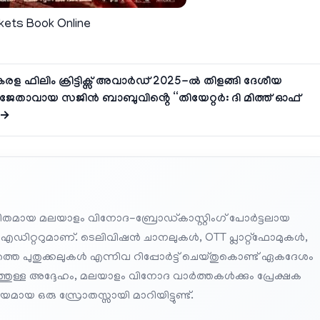
kets Book Online
രള ഫിലിം ക്രിട്ടിക്സ് അവാർഡ് 2025-ൽ തിളങ്ങി ദേശീയ
േതാവായ സജിൻ ബാബുവിൻ്റെ “തിയേറ്റർ: ദി മിത്ത് ഓഫ്
 →
തമായ മലയാളം വിനോദ-ബ്രോഡ്കാസ്റ്റിംഗ് പോർട്ടലായ
 എഡിറ്ററുമാണ്. ടെലിവിഷൻ ചാനലുകൾ, OTT പ്ലാറ്റ്‌ഫോമുകൾ,
െ പുതുക്കലുകൾ എന്നിവ റിപ്പോർട്ട് ചെയ്തുകൊണ്ട് ഏകദേശം
പത്തുള്ള അദ്ദേഹം, മലയാളം വിനോദ വാർത്തകൾക്കും പ്രേക്ഷക
മായ ഒരു സ്രോതസ്സായി മാറിയിട്ടുണ്ട്.