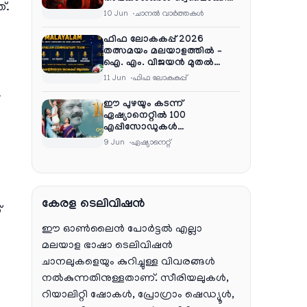
്.
നെറ്റ്ഫ്ലിക്സ്
10 Jun
ചാനല്‍ വാര്‍ത്തകള്‍
ഫിഫ ലോകകപ്പ് 2026
തത്സമയം മലയാളത്തിൽ –
ഐ. എം. വിജയൻ മുതൽ
ഷൈജു ദാമോദരൻ വരെ
11 Jun
ഫിഫ ലോകകപ്പ്
കമന്ററി സംഘത്തിൽ
.
ഈ പുഴയും കടന്ന്
ഏഷ്യാനെറ്റിൽ 100
എപ്പിസോഡുകൾ
പൂർത്തിയാക്കി , സംപ്രേഷണം
9 Jun
ഏഷ്യാനെറ്റ്‌
തിങ്കൾ മുതൽ വെള്ളി വരെ
രാത്രി 9:30 ന്
കേരള ടെലിവിഷൻ
്
ഈ ഓൺലൈൻ പോർട്ടൽ എല്ലാ
മലയാള ഭാഷാ ടെലിവിഷൻ
ചാനലുകളെയും കുറിച്ചുള്ള വിവരങ്ങൾ
നൽകുന്നതിനുള്ളതാണ്. സീരിയലുകൾ,
റിയാലിറ്റി ഷോകൾ, പ്രോഗ്രാം ഷെഡ്യൂൾ,