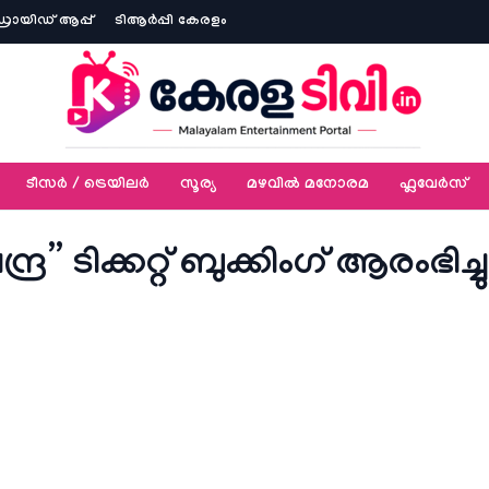
ോയിഡ് ആപ്പ്
ടിആര്‍പ്പി കേരളം
ടീസര്‍ / ട്രെയിലര്‍
സൂര്യ
മഴവിൽ മനോരമ
ഫ്ലവേര്‍സ്
” ടിക്കറ്റ് ബുക്കിംഗ് ആരംഭിച്ചു