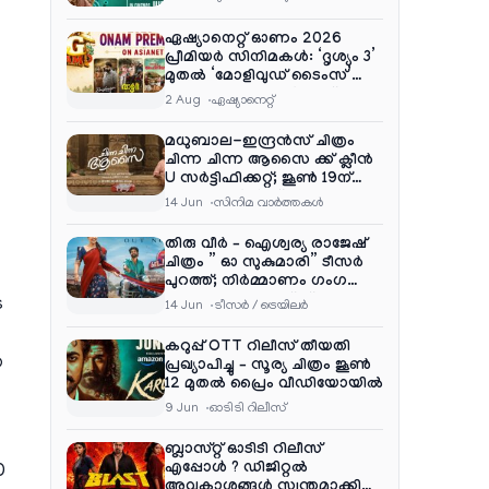
ഏഷ്യാനെറ്റ് ഓണം 2026
പ്രീമിയർ സിനിമകൾ: ‘ദൃശ്യം 3’
മുതൽ ‘മോളിവുഡ് ടൈംസ്’
വരെ ആഘോഷ വിരുന്ന്
2 Aug
ഏഷ്യാനെറ്റ്‌
മധുബാല-ഇന്ദ്രൻസ് ചിത്രം
ചിന്ന ചിന്ന ആസൈ ക്ക് ക്ലീൻ
U സർട്ടിഫിക്കറ്റ്; ജൂൺ 19ന്
ആഗോള റിലീസ്
14 Jun
സിനിമ വാര്‍ത്തകള്‍
തിരു വീർ – ഐശ്വര്യ രാജേഷ്
ചിത്രം ” ഓ സുകുമാരി” ടീസർ
പുറത്ത്; നിർമ്മാണം ഗംഗ
എന്റർടൈൻമെന്റ്‌സ്
െ
14 Jun
ടീസര്‍ / ട്രെയിലര്‍
കറുപ്പ് OTT റിലീസ് തീയതി
യ
പ്രഖ്യാപിച്ചു – സൂര്യ ചിത്രം ജൂൺ
12 മുതൽ പ്രൈം വീഡിയോയിൽ
9 Jun
ഓടിടി റിലീസ്
ബ്ലാസ്റ്റ് ഓടിടി റിലീസ്
എപ്പോൾ ? ഡിജിറ്റൽ
0
അവകാശങ്ങൾ സ്വന്തമാക്കി