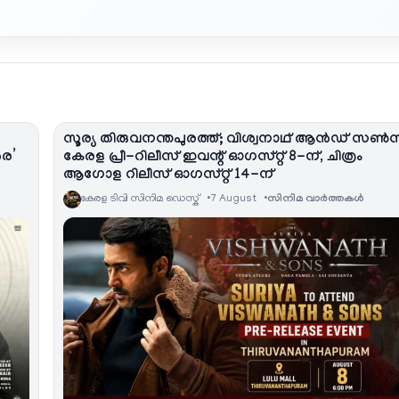
സൂര്യ തിരുവനന്തപുരത്ത്; വിശ്വനാഥ് ആൻഡ് സൺ
രെ’
കേരള പ്രീ-റിലീസ് ഇവന്റ് ഓഗസ്റ്റ് 8-ന്, ചിത്രം
ആഗോള റിലീസ് ഓഗസ്റ്റ് 14-ന്
കേരള ടിവി സിനിമ ഡെസ്ക്
7 August
സിനിമ വാര്‍ത്തകള്‍