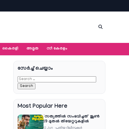
കൈരളി
അമൃത
സീ കേരളം
സേര്‍ച്ച്‌ ചെയ്യാം
Most Popular Here
‘സത്യത്തിൽ സംഭവിച്ചത്’ ജൂൺ
19 മുതൽ തിയേറ്ററുകളിൽ
11 Jun
പുതിയ റിലീസുകള്‍