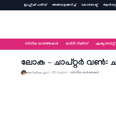
ഇംഗ്ലീഷ് പതിപ്പ്
ഞങ്ങളെക്കുറിച്ച്‌
കോണ്ടാക്ട്
ആൻഡ്ര
സിനിമ വാര്‍ത്തകള്‍
ഓടിടി റിലീസ്
ഏഷ്യാനെറ്റ്‌
ലോക – ചാപ്റ്റർ വൺ: ചന്ദ്ര
25 August
സിനിമ വാര്‍ത്തകള്‍
അനീഷ്‌ കെ എസ്