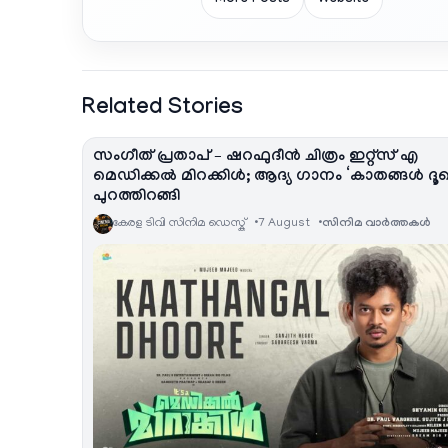
More Posts
Website
Related Stories
സംഗീത് പ്രതാപ് – ഷറഫുദീൻ ചിത്രം ഇറ്റ്സ് എ
മെഡിക്കൽ മിറക്കിൾ; ആദ്യ ഗാനം ‘കാതങ്ങൾ ദൂ
പുറത്തിറങ്ങി
കേരള ടിവി സിനിമ ഡെസ്ക്
7 August
സിനിമ വാര്‍ത്തകള്‍