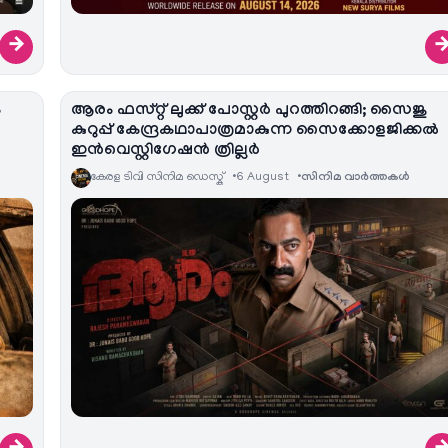
→
ം
ആരം ഫസ്റ്റ് ലുക്ക് പോസ്റ്റർ പുറത്തിറങ്ങി; സൈജു
കുറുപ്പ് കേന്ദ്രകഥാപാത്രമാകുന്ന സൈക്കോളജിക്കൽ
ഇൻവെസ്റ്റിഗേഷൻ ത്രില്ലർ
കേരള ടിവി സിനിമ ഡെസ്ക്
6 August
സിനിമ വാര്‍ത്തകള്‍