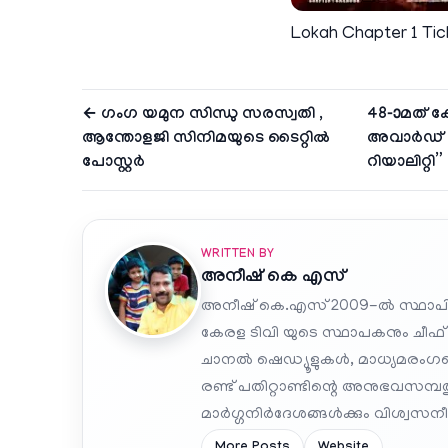
Lokah Chapter 1 Tic
← ഗംഗ യമുന സിന്ധു സരസ്വതി ,
48-ാമത് കേ
ആന്തോളജി സിനിമയുടെ ടൈറ്റിൽ
അവാർഡ് ജ
പോസ്റ്റർ
റിയാലിറ്റി”
WRITTEN BY
അനീഷ്‌ കെ എസ്
അനീഷ് കെ.എസ് 2009-ൽ സ്ഥാപി
കേരള ടിവി യുടെ സ്ഥാപകനും ചീഫ്
ചാനൽ ഷെഡ്യൂളുകൾ, മാധ്യമരംഗത്ത
രണ്ട് പതിറ്റാണ്ടിന്റെ അനുഭവസമ്
മാർഗ്ഗനിർദേശങ്ങൾക്കും വിശ്വസനീയ