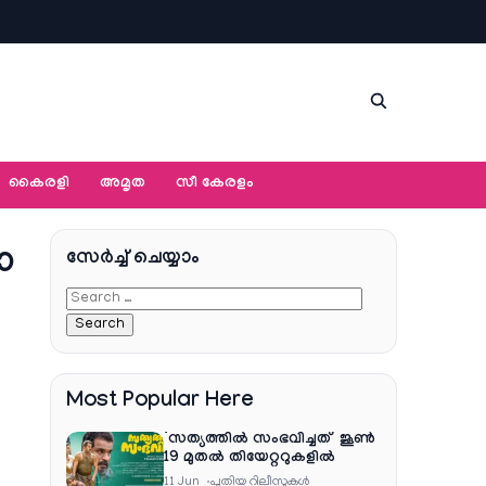
കൈരളി
അമൃത
സീ കേരളം
ാ
സേര്‍ച്ച്‌ ചെയ്യാം
Most Popular Here
‘സത്യത്തിൽ സംഭവിച്ചത്’ ജൂൺ
19 മുതൽ തിയേറ്ററുകളിൽ
11 Jun
പുതിയ റിലീസുകള്‍