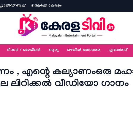
ോയിഡ് ആപ്പ്
ടിആര്‍പ്പി കേരളം
ടീസര്‍ / ട്രെയിലര്‍
സൂര്യ
മഴവിൽ മനോരമ
ഫ്ലവേര്‍സ്
യാണം , എന്റെ കല്യാണംഒരു മഹ
ിലെ ലിറിക്കൽ വീഡിയോ ഗാനം