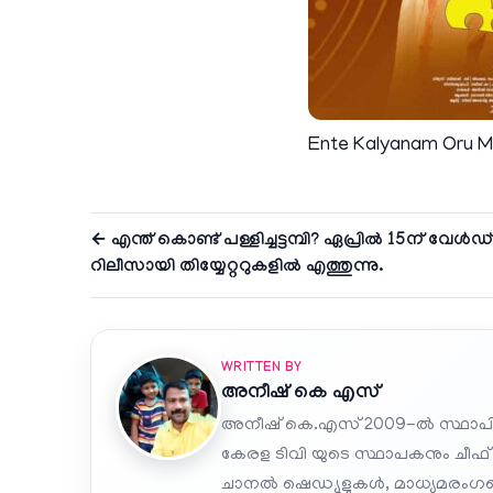
Ente Kalyanam Oru
← എന്ത് കൊണ്ട് പള്ളിച്ചട്ടമ്പി? ഏപ്രിൽ 15ന് വേ
റിലീസായി തിയ്യേറ്ററുകളിൽ എത്തുന്നു.
WRITTEN BY
അനീഷ്‌ കെ എസ്
അനീഷ് കെ.എസ് 2009-ൽ സ്ഥാപി
കേരള ടിവി യുടെ സ്ഥാപകനും ചീഫ്
ചാനൽ ഷെഡ്യൂളുകൾ, മാധ്യമരംഗത്ത