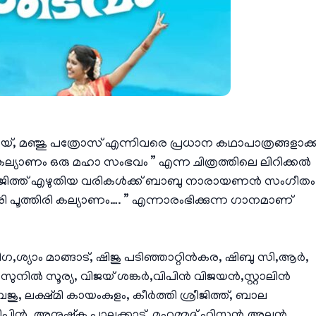
, മഞ്ജു പത്രോസ് എന്നിവരെ പ്രധാന കഥാപാത്രങ്ങളാക്ക
കല്യാണം ഒരു മഹാ സംഭവം ” എന്ന ചിത്രത്തിലെ ലിറിക്കൽ
രീജിത്ത് എഴുതിയ വരികൾക്ക് ബാബു നാരായണൻ സംഗീതം
 പൂത്തിരി കല്യാണം…. ” എന്നാരംഭിക്കുന്ന ഗാനമാണ്
യാം മാങ്ങാട്, ഷിജു പടിഞ്ഞാറ്റിൻകര, ഷിബു സി,ആർ,
നിൽ സൂര്യ, വിജയ് ശങ്കർ,വിപിൻ വിജയൻ,സ്റ്റാലിൻ
ലക്ഷ്മി കായംകുളം, കീർത്തി ശ്രീജിത്ത്, ബാല