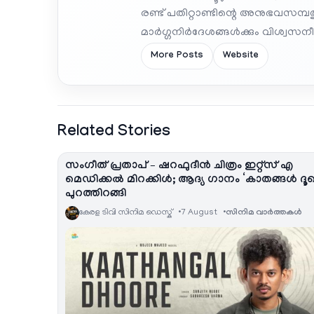
രണ്ട് പതിറ്റാണ്ടിന്റെ അനുഭവസമ്
മാർഗ്ഗനിർദേശങ്ങൾക്കും വിശ്വസനീയ
More Posts
Website
Related Stories
സംഗീത് പ്രതാപ് – ഷറഫുദീൻ ചിത്രം ഇറ്റ്സ് എ
മെഡിക്കൽ മിറക്കിൾ; ആദ്യ ഗാനം ‘കാതങ്ങൾ ദൂ
പുറത്തിറങ്ങി
കേരള ടിവി സിനിമ ഡെസ്ക്
7 August
സിനിമ വാര്‍ത്തകള്‍