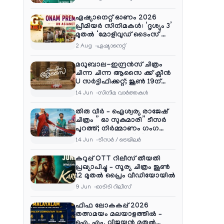
ഏഷ്യാനെറ്റ് ഓണം 2026
പ്രീമിയർ സിനിമകൾ: ‘ദൃശ്യം 3’
മുതൽ ‘മോളിവുഡ് ടൈംസ്’
വരെ ആഘോഷ വിരുന്ന്
2 Aug
ഏഷ്യാനെറ്റ്‌
മധുബാല-ഇന്ദ്രൻസ് ചിത്രം
ചിന്ന ചിന്ന ആസൈ ക്ക് ക്ലീൻ
U സർട്ടിഫിക്കറ്റ്; ജൂൺ 19ന്
ആഗോള റിലീസ്
14 Jun
സിനിമ വാര്‍ത്തകള്‍
തിരു വീർ – ഐശ്വര്യ രാജേഷ്
ചിത്രം ” ഓ സുകുമാരി” ടീസർ
പുറത്ത്; നിർമ്മാണം ഗംഗ
എന്റർടൈൻമെന്റ്‌സ്
14 Jun
ടീസര്‍ / ട്രെയിലര്‍
കറുപ്പ് OTT റിലീസ് തീയതി
പ്രഖ്യാപിച്ചു – സൂര്യ ചിത്രം ജൂൺ
12 മുതൽ പ്രൈം വീഡിയോയിൽ
9 Jun
ഓടിടി റിലീസ്
ഫിഫ ലോകകപ്പ് 2026
തത്സമയം മലയാളത്തിൽ –
ഐ. എം. വിജയൻ മുതൽ