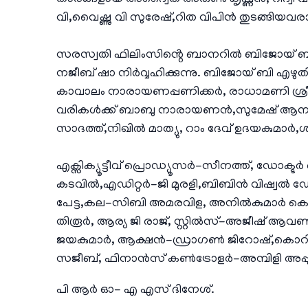
താരങ്ങളായ അദ്വൈത് അരുൺ കൃഷ്ണൻ, റിദ്വി
വി,വൈഷ്ണു വി സുരേഷ്,റിത വിപിൻ തുടങ്ങിയവര
സരസ്വതി ഫിലിംസിൻ്റെ ബാനറിൽ ബിജോയ് ബാ
നജീബ് ഷാ നിർവ്വഹിക്കുന്നു. ബിജോയ് ബി എഴ
കാവാലം നാരായണപ്പണിക്കർ, രാധാമണി ശ്രീജി
വരികൾക്ക് ബാബു നാരായണൻ,സുമേഷ് ആനന്ദ് 
സാദത്ത്,നിഖിൽ മാത്യു, റാം ദേവ് ഉദയകുമാർ
എക്സിക്യൂട്ടീവ് പ്രൊഡ്യൂസർ-സീനത്ത്, ഡോക്ടർ
കടവിൽ,എഡിറ്റർ-ജി മുരളി,ബിബിൻ വിഷ്വൽ 
പേട്ട,കല-സിബി അമരവിള, അനിൽകുമാർ കൊല്ലം,
തിരൂർ, ആര്യ ജി രാജ്, സ്റ്റിൽസ്-അജീഷ് 
ജയകുമാർ, ആക്ഷൻ-ഡ്രാഗൺ ജിറോഷ്,കൊറിയ
സജീബ്, ഫിനാൻസ് കൺട്രോളർ-അമ്പിളി അപ്പുക്കു
പി ആർ ഓ- എ എസ് ദിനേശ്.