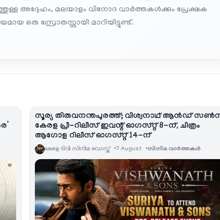
പത്തുള്ള അദ്ദേഹം, മലയാളം വിനോദ വാർത്തകൾക്കും പ്രേക്ഷക
മായ ഒരു സ്രോതസ്സായി മാറിയിട്ടുണ്ട്.
സൂര്യ തിരുവനന്തപുരത്ത്; വിശ്വനാഥ് ആൻഡ് സൺ
രെ’
കേരള പ്രീ-റിലീസ് ഇവന്റ് ഓഗസ്റ്റ് 8-ന്, ചിത്രം
ആഗോള റിലീസ് ഓഗസ്റ്റ് 14-ന്
കേരള ടിവി സിനിമ ഡെസ്ക്
7 August
സിനിമ വാര്‍ത്തകള്‍