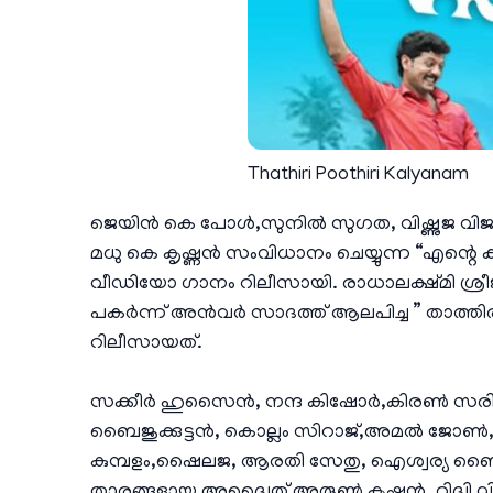
Thathiri Poothiri Kalyanam
ജെയിൻ കെ പോൾ,സുനിൽ സുഗത, വിഷ്ണുജ വിജയ്
മധു കെ കൃഷ്ണൻ സംവിധാനം ചെയ്യുന്ന “എന്റെ 
വീഡിയോ ഗാനം റിലീസായി. രാധാലക്ഷ്മി ശ്
പകർന്ന് അൻവർ സാദത്ത് ആലപിച്ച ” താത്തിരി
റിലീസായത്.
സക്കീർ ഹുസൈൻ, നന്ദ കിഷോർ,കിരൺ സരിഗ,ശ്
ബൈജുക്കുട്ടൻ, കൊല്ലം സിറാജ്,അമൽ ജോൺ,സു
കുമ്പളം,ഷൈലജ, ആരതി സേതു, ഐശ്വര്യ ബൈജു, 