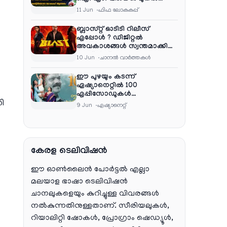
ഷൈജു ദാമോദരൻ വരെ
11 Jun
ഫിഫ ലോകകപ്പ്
കമന്ററി സംഘത്തിൽ
ബ്ലാസ്റ്റ് ഓടിടി റിലീസ്
എപ്പോൾ ? ഡിജിറ്റൽ
അവകാശങ്ങൾ സ്വന്തമാക്കി
നെറ്റ്ഫ്ലിക്സ്
10 Jun
ചാനല്‍ വാര്‍ത്തകള്‍
ഈ പുഴയും കടന്ന്
ഏഷ്യാനെറ്റിൽ 100
എപ്പിസോഡുകൾ
ി
പൂർത്തിയാക്കി , സംപ്രേഷണം
9 Jun
ഏഷ്യാനെറ്റ്‌
തിങ്കൾ മുതൽ വെള്ളി വരെ
രാത്രി 9:30 ന്
കേരള ടെലിവിഷൻ
ഈ ഓൺലൈൻ പോർട്ടൽ എല്ലാ
മലയാള ഭാഷാ ടെലിവിഷൻ
ചാനലുകളെയും കുറിച്ചുള്ള വിവരങ്ങൾ
നൽകുന്നതിനുള്ളതാണ്. സീരിയലുകൾ,
റിയാലിറ്റി ഷോകൾ, പ്രോഗ്രാം ഷെഡ്യൂൾ,