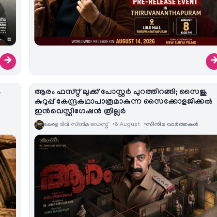
→
ം
ആരം ഫസ്റ്റ് ലുക്ക് പോസ്റ്റർ പുറത്തിറങ്ങി; സൈജു
കുറുപ്പ് കേന്ദ്രകഥാപാത്രമാകുന്ന സൈക്കോളജിക്കൽ
ഇൻവെസ്റ്റിഗേഷൻ ത്രില്ലർ
കേരള ടിവി സിനിമ ഡെസ്ക്
6 August
സിനിമ വാര്‍ത്തകള്‍