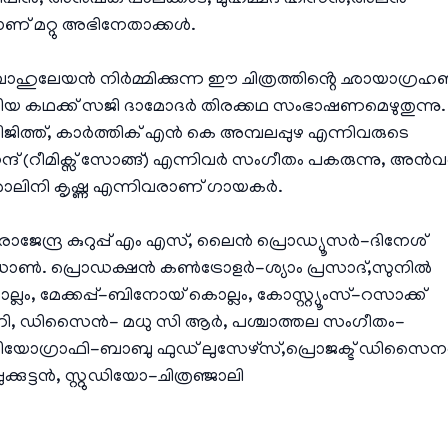
 വിപിൻ, അനുഷ്ക പാലക്കാട്, മുഹമ്മദ് ഹിസൻ,അലൻ
ാണ് മറ്റു അഭിനേതാക്കൾ.
ഹുലേയൻ നിർമ്മിക്കുന്ന ഈ ചിത്രത്തിൻ്റെ ഛായാഗ്ര
ുതിയ കഥക്ക് സജി ദാമോദർ തിരക്കഥ സംഭാഷണമെഴുതുന്നു.
ത്ത്, കാർത്തിക് എൻ കെ അമ്പലപ്പുഴ എന്നിവരുടെ
(റീമിക്സ് സോങ്ങ്) എന്നിവർ സംഗീതം പകരുന്നു, അൻ
,ശാലിനി കൃഷ്ണ എന്നിവരാണ് ഗായകർ.
 രാജേന്ദ്ര കുറുപ്പ് എം എസ്, ലൈൻ പ്രൊഡ്യൂസർ-ദിനേശ്
ഡോൺ. പ്രൊഡക്ഷൻ കൺട്രോളർ-ശ്യാം പ്രസാദ്,സുനിൽ
 മേക്കപ്പ്-ബിനോയ് കൊല്ലം, കോസ്റ്റ്യൂംസ്-റസാക്ക്
ആവണി, ഡിസൈൻ- മധു സി ആർ, പശ്ചാത്തല സംഗീതം-
ോഗ്രാഫി-ബാബു ഫുഡ് ലുസേഴ്സ്,പ്രൊജക്ട് ഡിസൈന
ട്ടൻ, സ്റ്റുഡിയോ-ചിത്രഞ്ജാലി