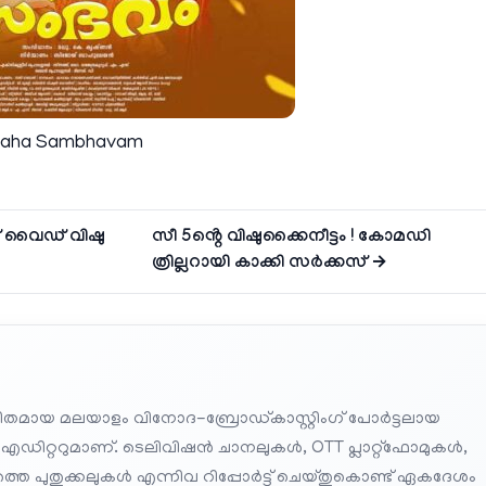
 Maha Sambhavam
ൾഡ് വൈഡ് വിഷു
സീ 5ൻ്റെ വിഷുക്കൈനീട്ടം ! കോമഡി
ത്രില്ലറായി കാക്കി സർക്കസ് →
തമായ മലയാളം വിനോദ-ബ്രോഡ്കാസ്റ്റിംഗ് പോർട്ടലായ
 എഡിറ്ററുമാണ്. ടെലിവിഷൻ ചാനലുകൾ, OTT പ്ലാറ്റ്‌ഫോമുകൾ,
െ പുതുക്കലുകൾ എന്നിവ റിപ്പോർട്ട് ചെയ്തുകൊണ്ട് ഏകദേശം