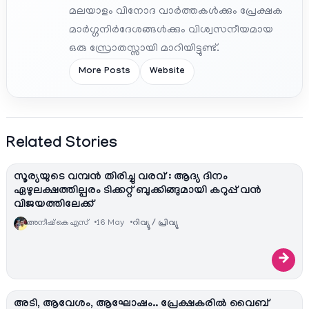
മലയാളം വിനോദ വാർത്തകൾക്കും പ്രേക്ഷക
മാർഗ്ഗനിർദേശങ്ങൾക്കും വിശ്വസനീയമായ
ഒരു സ്രോതസ്സായി മാറിയിട്ടുണ്ട്.
More Posts
Website
Related Stories
സൂര്യയുടെ വമ്പൻ തിരിച്ചു വരവ് : ആദ്യ ദിനം
ഏഴുലക്ഷത്തില്പരം ടിക്കറ്റ് ബുക്കിങ്ങുമായി കറുപ്പ് വൻ
വിജയത്തിലേക്ക്
അനീഷ്‌ കെ എസ്
16 May
റിവ്യൂ / പ്രിവ്യു
→
അടി, ആവേശം, ആഘോഷം.. പ്രേക്ഷകരിൽ വൈബ്