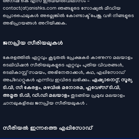
അനീഷ്‌ കെ എസ് ഇമെയില്‍വിലാസം –
contact(at)anishks.com ഞങ്ങളുടെ സോഷ്യല്‍ മീഡിയ
പ്രൊഫൈലുകള്‍ അല്ലെങ്കില്‍
കോണ്ടാക്ട്
പേജു വഴി നിങ്ങളുടെ
അഭിപ്രായങ്ങള്‍ അറിയിക്കുക.
ജനപ്രിയ സീരിയലുകള്‍
കേരളത്തിൽ ഏറ്റവും കൂടുതൽ പ്രേക്ഷകർ കാണുന്ന മലയാളം
ടെലിവിഷൻ സീരിയലുകളുടെ ഏറ്റവും പുതിയ വിവരങ്ങൾ,
ടെലികാസ്റ്റ് സമയം, അഭിനേതാക്കൾ, കഥ, എപ്പിസോഡ്
അപ്ഡേറ്റുകൾ എന്നിവ ഇവിടെ ലഭിക്കും.
ഏഷ്യാനെറ്റ്, സൂര്യ
ടി.വി, സീ കേരളം, മഴവിൽ മനോരമ, ഫ്ലവേഴ്സ് ടി.വി,
അമൃത ടി.വി, ഡി.ഡി മലയാളം
തുടങ്ങിയ പ്രമുഖ മലയാളം
ചാനലുകളിലെ ജനപ്രിയ സീരിയലുകൾ .
സീരിയല്‍ ഇന്നത്തെ എപ്പിസോഡ്