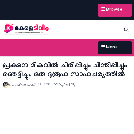
☰ Browse
☰ Menu
പ്രകടന മികവിൽ ചിരിപ്പിച്ചും ചിന്തിപ്പിച്ചും
ഞെട്ടിച്ചും ഒരു ദുരൂഹ സാഹചര്യത്തിൽ
16 April
റിവ്യൂ / പ്രിവ്യു
അനീഷ്‌ കെ എസ്