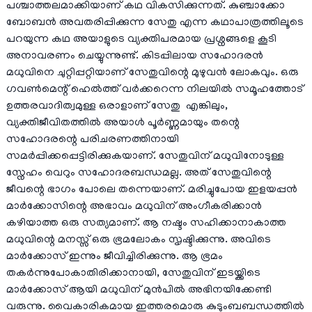
പശ്ചാത്തലമാക്കിയാണ് കഥ വികസിക്കുന്നത്. കുഞ്ചാക്കോ
ബോബൻ അവതരിപ്പിക്കുന്ന സേതു എന്ന കഥാപാത്രത്തിലൂടെ
പറയുന്ന കഥ അയാളുടെ വ്യക്തിപരമായ പ്രശ്നങ്ങളെ കൂടി
അനാവരണം ചെയ്യുന്നുണ്ട്. കിടപ്പിലായ സഹോദരൻ
മധുവിനെ ചുറ്റിപ്പറ്റിയാണ് സേതുവിന്റെ മുഴുവൻ ലോകവും. ഒരു
ഗവൺമെന്റ് ഹെൽത്ത് വർക്കറെന്ന നിലയിൽ സമൂഹത്തോട്
ഉത്തരവാദിത്വമുള്ള ഒരാളാണ് സേതു എങ്കിലും,
വ്യക്തിജീവിതത്തിൽ അയാൾ പൂർണ്ണമായും തന്റെ
സഹോദരന്റെ പരിചരണത്തിനായി
സമർപ്പിക്കപ്പെട്ടിരിക്കുകയാണ്. സേതുവിന് മധുവിനോടുള്ള
സ്നേഹം വെറും സഹോദരബന്ധമല്ല. അത് സേതുവിന്റെ
ജീവന്റെ ഭാഗം പോലെ തന്നെയാണ്. മരിച്ചുപോയ ഇളയപ്പൻ
മാർക്കോസിന്റെ അഭാവം മധുവിന് അംഗീകരിക്കാൻ
കഴിയാത്ത ഒരു സത്യമാണ്. ആ നഷ്ടം സഹിക്കാനാകാത്ത
മധുവിന്റെ മനസ്സ് ഒരു ഭ്രമലോകം സൃഷ്ടിക്കുന്നു. അവിടെ
മാർക്കോസ് ഇന്നും ജീവിച്ചിരിക്കുന്നു. ആ ഭ്രമം
തകർന്നുപോകാതിരിക്കാനായി, സേതുവിന് ഇടയ്ക്കിടെ
മാർക്കോസ് ആയി മധുവിന് മുൻപിൽ അഭിനയിക്കേണ്ടി
വരുന്നു. വൈകാരികമായ ഇത്തരമൊരു കുടുംബബന്ധത്തിൽ