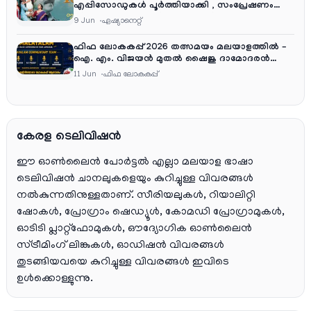
എപ്പിസോഡുകൾ പൂർത്തിയാക്കി , സംപ്രേഷണം
തിങ്കൾ മുതൽ വെള്ളി വരെ രാത്രി 9:30 ന്
9 Jun
ഏഷ്യാനെറ്റ്‌
ഫിഫ ലോകകപ്പ് 2026 തത്സമയം മലയാളത്തിൽ –
ഐ. എം. വിജയൻ മുതൽ ഷൈജു ദാമോദരൻ
വരെ കമന്ററി സംഘത്തിൽ
11 Jun
ഫിഫ ലോകകപ്പ്
കേരള ടെലിവിഷൻ
ഈ ഓൺലൈൻ പോർട്ടൽ എല്ലാ മലയാള ഭാഷാ
ടെലിവിഷൻ ചാനലുകളെയും കുറിച്ചുള്ള വിവരങ്ങൾ
നൽകുന്നതിനുള്ളതാണ്. സീരിയലുകൾ, റിയാലിറ്റി
ഷോകൾ, പ്രോഗ്രാം ഷെഡ്യൂൾ, കോമഡി പ്രോഗ്രാമുകൾ,
ഓടിടി പ്ലാറ്റ്‌ഫോമുകൾ, ഔദ്യോഗിക ഓൺലൈൻ
സ്ട്രീമിംഗ് ലിങ്കുകൾ, ഓഡിഷൻ വിവരങ്ങൾ
തുടങ്ങിയവയെ കുറിച്ചുള്ള വിവരങ്ങൾ ഇവിടെ
ഉൾക്കൊള്ളുന്നു.