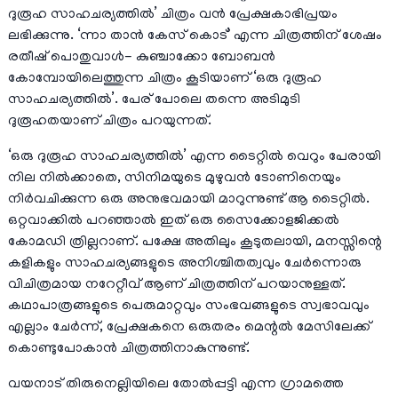
ദുരൂഹ സാഹചര്യത്തിൽ’ ചിത്രം വൻ പ്രേക്ഷകാഭിപ്രയം
ലഭിക്കുന്നു. ‘ന്നാ താൻ കേസ് കൊട്’ എന്ന ചിത്രത്തിന് ശേഷം
രതീഷ് പൊതുവാൾ- കുഞ്ചാക്കോ ബോബൻ
കോമ്പോയിലെത്തുന്ന ചിത്രം കൂടിയാണ് ‘ഒരു ദുരൂഹ
സാഹചര്യത്തിൽ’. പേര് പോലെ തന്നെ അടിമുടി
ദുരൂഹതയാണ് ചിത്രം പറയുന്നത്.
‘ഒരു ദുരൂഹ സാഹചര്യത്തിൽ’ എന്ന ടൈറ്റിൽ വെറും പേരായി
നില നിൽക്കാതെ, സിനിമയുടെ മുഴുവൻ ടോണിനെയും
നിർവചിക്കുന്ന ഒരു അനുഭവമായി മാറുന്നുണ്ട് ആ ടൈറ്റിൽ.
ഒറ്റവാക്കിൽ പറഞ്ഞാൽ ഇത് ഒരു സൈക്കോളജിക്കൽ
കോമഡി ത്രില്ലറാണ്. പക്ഷേ അതിലും കൂടുതലായി, മനസ്സിന്റെ
കളികളും സാഹചര്യങ്ങളുടെ അനിശ്ചിതത്വവും ചേർന്നൊരു
വിചിത്രമായ നറേറ്റീവ് ആണ് ചിത്രത്തിന് പറയാനുള്ളത്.
കഥാപാത്രങ്ങളുടെ പെരുമാറ്റവും സംഭവങ്ങളുടെ സ്വഭാവവും
എല്ലാം ചേർന്ന്, പ്രേക്ഷകനെ ഒരുതരം മെന്റൽ മേസിലേക്ക്
കൊണ്ടുപോകാൻ ചിത്രത്തിനാകുന്നുണ്ട്.
വയനാട് തിരുനെല്ലിയിലെ തോൽപ്പട്ടി എന്ന ഗ്രാമത്തെ