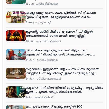
11 Jun
പുതിയ റിലീസുകള്‍
ഏഷ്യാനെറ്റ് ഓണം 2026 പ്രീമിയർ സിനിമകൾ:
‘ദൃശ്യം 3’ മുതൽ ‘മോളിവുഡ് ടൈംസ്’ വരെ
ആഘോഷ വിരുന്ന്
2 Aug
ഏഷ്യാനെറ്റ്‌
ബ്ലാസ്റ്റ് ഓടിടി റിലീസ് എപ്പോൾ ? ഡിജിറ്റൽ
അവകാശങ്ങൾ സ്വന്തമാക്കി നെറ്റ്ഫ്ലിക്സ്
10 Jun
ചാനല്‍ വാര്‍ത്തകള്‍
തിരു വീർ – ഐശ്വര്യ രാജേഷ് ചിത്രം ” ഓ
സുകുമാരി” ടീസർ പുറത്ത്; നിർമ്മാണം ഗംഗ
എന്റർടൈൻമെന്റ്‌സ്
14 Jun
ടീസര്‍ / ട്രെയിലര്‍
മധുബാല-ഇന്ദ്രൻസ് ചിത്രം ചിന്ന ചിന്ന ആസൈ
ക്ക് ക്ലീൻ U സർട്ടിഫിക്കറ്റ്; ജൂൺ 19ന് ആഗോള
റിലീസ്
14 Jun
സിനിമ വാര്‍ത്തകള്‍
കറുപ്പ് OTT റിലീസ് തീയതി പ്രഖ്യാപിച്ചു – സൂര്യ ചിത്രം
ജൂൺ 12 മുതൽ പ്രൈം വീഡിയോയിൽ
9 Jun
ഓടിടി റിലീസ്
ഈ പുഴയും കടന്ന് ഏഷ്യാനെറ്റിൽ 100