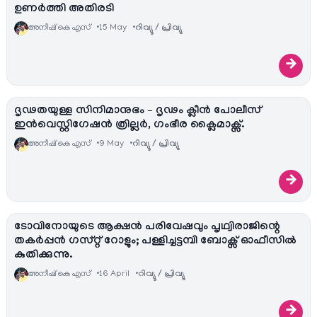
ഉണർത്തി അതിരടി
അനീഷ്‌ കെ എസ്
15 May
റിവ്യൂ / പ്രിവ്യു
→
ദൃഢതയുള്ള സിനിമാനുഭം – ദൃഢം ക്ലീൻ പോലീസ്
ഇൻവെസ്റ്റിഗേഷൻ ത്രില്ലർ, ഗംഭീര ക്ലൈമാക്സ്.
അനീഷ്‌ കെ എസ്
9 May
റിവ്യൂ / പ്രിവ്യു
→
ടോവിനോയുടെ ആക്ഷൻ പരിവേഷവും പൃഥ്വിരാജിന്റെ
തകർപ്പൻ ഗസ്റ്റ് റോളും; പള്ളിച്ചട്ടമ്പി ബോക്സ് ഓഫീസിൽ
കുതിക്കുന്നു.
അനീഷ്‌ കെ എസ്
16 April
റിവ്യൂ / പ്രിവ്യു
→