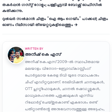
തകർപ്പൻ ഗസ്റ്റ് റോളും; പള്ളിച്ചട്ടമ്പി ബോക്സ് ഓഫീസിൽ
കുതിക്കുന്നു.
ദുൽഖർ സൽമാൻ ചിത്രം “ഐ ആം ഗെയിം” പാക്കപ്പ്; ചിത്രം
ഓണം റിലീസായി തീയേറ്ററുകളിലെത്തും →
WRITTEN BY
അനീഷ്‌ കെ എസ്
അനീഷ് കെ.എസ് 2009-ൽ സ്ഥാപിതമായ
മലയാളം വിനോദ-ബ്രോഡ്കാസ്റ്റിംഗ്
പോർട്ടലായ കേരള ടിവി യുടെ സ്ഥാപകനും
ചീഫ് എഡിറ്ററുമാണ്. ടെലിവിഷൻ ചാനലുകൾ,
OTT പ്ലാറ്റ്‌ഫോമുകൾ, ചാനൽ ഷെഡ്യൂളുകൾ,
മാധ്യമരംഗത്തെ പുതുക്കലുകൾ എന്നിവ
റിപ്പോർട്ട് ചെയ്തുകൊണ്ട് ഏകദേശം രണ്ട്
പതിറ്റാണ്ടിന്റെ അനുഭവസമ്പത്തുള്ള അദ്ദേഹം,