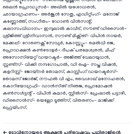
പ്രൊഡ്യൂസേഴ്സ്- സന്തോഷ് കൃഷ്ണൻ. നവീൻ പി തോമസ്.
ലൈൻ പ്രൊഡ്യൂസർ- അഖിൽ യശോധരൻ,
ഛായാഗ്രഹണം- അർജുൻ സേതു, എഡിറ്റിംഗ്- മനോജ്
കണ്ണോത്ത്, സംഗീതം- ഡോൺ വിൻസന്റ്,
കലാസംവിധാനം- ഇന്ദുലാൽ കാവീട്, സൗണ്ട് ഡിസൈൻ-
ശ്രീജിത്ത് ശ്രീനിവാസൻ, സൗണ്ട് മിക്സിങ്- വിപിൻ നായർ,
മേക്കപ്പ്- റോണെക്സ് സേവ്യർ, കോസ്റ്റ്യൂം- മെൽവി ജെ,
പ്രൊഡക്ഷൻ കൺട്രോളർ- ദീപക് പരമേശ്വരൻ, ചീഫ്
അസോസിയേറ്റ് ഡയറക്ടർ- അജിത്ത് വേലായുധൻ,
സ്റ്റണ്ട്സ്- വിക്കി നന്ദഗോപാൽ, ഡി ഐ- സപ്ത വിഷൻ,
കളറിസ്റ്റ്- ജോയ്നർ തോമസ്, കാസ്റ്റിംഗ് ഡയറക്ടർസ്-
തോമസ് ജോർജ്, നൗഫൽ വി എം, വൈശാഖ് മനോഹരൻ,
കൊറിയോഗ്രഫി- ഡാൻസിങ് നിഞജ, പ്രൊമോഷൻ
കൺസൾട്ടന്റ് – വിപിൻ കുമാർ, സ്റ്റീൽസ്- പ്രേംലാൽ പട്ടാഴി,
ഡിസൈൻസ്- യെല്ലോ ടൂത്ത്സ്, വിതരണം- മാജിക്ക്
ഫ്രെയിംസ്.
← ടോവിനോയുടെ ആക്ഷൻ പരിവേഷവും പൃഥ്വിരാജിന്റെ