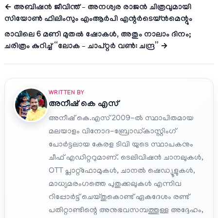
← അബിഷൻ ജീവിന്ത് – അനശ്വര രാജൻ ചിത്രവുമായി
സിയോൺ ഫിലിംസും എംആർപി എന്റർടെയ്ൻമെന്റും
രാവിലെ 6 മണി മുതൽ ഷോകൾ, അതും നാലാം ദിനം;
ചരിത്രം കുറിച്ച് “ലോക – ചാപ്റ്റർ വൺ: ചന്ദ്ര” →
WRITTEN BY
അനീഷ്‌ കെ എസ്
അനീഷ് കെ.എസ് 2009-ൽ സ്ഥാപിതമായ
മലയാളം വിനോദ-ബ്രോഡ്കാസ്റ്റിംഗ്
പോർട്ടലായ കേരള ടിവി യുടെ സ്ഥാപകനും
ചീഫ് എഡിറ്ററുമാണ്. ടെലിവിഷൻ ചാനലുകൾ,
OTT പ്ലാറ്റ്‌ഫോമുകൾ, ചാനൽ ഷെഡ്യൂളുകൾ,
മാധ്യമരംഗത്തെ പുതുക്കലുകൾ എന്നിവ
റിപ്പോർട്ട് ചെയ്തുകൊണ്ട് ഏകദേശം രണ്ട്
പതിറ്റാണ്ടിന്റെ അനുഭവസമ്പത്തുള്ള അദ്ദേഹം,