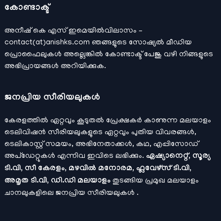
കോണ്ടാക്ട്
അനീഷ്‌ കെ എസ് ഇമെയില്‍വിലാസം –
contact(at)anishks.com ഞങ്ങളുടെ സോഷ്യല്‍ മീഡിയ
പ്രൊഫൈലുകള്‍ അല്ലെങ്കില്‍
കോണ്ടാക്ട്
പേജു വഴി നിങ്ങളുടെ
അഭിപ്രായങ്ങള്‍ അറിയിക്കുക.
ജനപ്രിയ സീരിയലുകള്‍
കേരളത്തിൽ ഏറ്റവും കൂടുതൽ പ്രേക്ഷകർ കാണുന്ന മലയാളം
ടെലിവിഷൻ സീരിയലുകളുടെ ഏറ്റവും പുതിയ വിവരങ്ങൾ,
ടെലികാസ്റ്റ് സമയം, അഭിനേതാക്കൾ, കഥ, എപ്പിസോഡ്
അപ്ഡേറ്റുകൾ എന്നിവ ഇവിടെ ലഭിക്കും.
ഏഷ്യാനെറ്റ്, സൂര്യ
ടി.വി, സീ കേരളം, മഴവിൽ മനോരമ, ഫ്ലവേഴ്സ് ടി.വി,
അമൃത ടി.വി, ഡി.ഡി മലയാളം
തുടങ്ങിയ പ്രമുഖ മലയാളം
ചാനലുകളിലെ ജനപ്രിയ സീരിയലുകൾ .