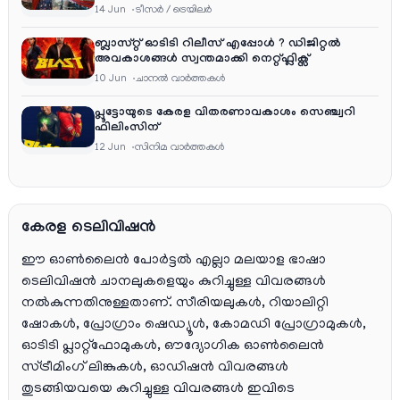
എന്റർടൈൻമെന്റ്‌സ്
14 Jun
ടീസര്‍ / ട്രെയിലര്‍
ബ്ലാസ്റ്റ് ഓടിടി റിലീസ് എപ്പോൾ ? ഡിജിറ്റൽ
അവകാശങ്ങൾ സ്വന്തമാക്കി നെറ്റ്ഫ്ലിക്സ്
10 Jun
ചാനല്‍ വാര്‍ത്തകള്‍
പ്ലൂട്ടോയുടെ കേരള വിതരണാവകാശം സെഞ്ച്വറി
ഫിലിംസിന്
12 Jun
സിനിമ വാര്‍ത്തകള്‍
കേരള ടെലിവിഷൻ
ഈ ഓൺലൈൻ പോർട്ടൽ എല്ലാ മലയാള ഭാഷാ
ടെലിവിഷൻ ചാനലുകളെയും കുറിച്ചുള്ള വിവരങ്ങൾ
നൽകുന്നതിനുള്ളതാണ്. സീരിയലുകൾ, റിയാലിറ്റി
ഷോകൾ, പ്രോഗ്രാം ഷെഡ്യൂൾ, കോമഡി പ്രോഗ്രാമുകൾ,
ഓടിടി പ്ലാറ്റ്‌ഫോമുകൾ, ഔദ്യോഗിക ഓൺലൈൻ
സ്ട്രീമിംഗ് ലിങ്കുകൾ, ഓഡിഷൻ വിവരങ്ങൾ
തുടങ്ങിയവയെ കുറിച്ചുള്ള വിവരങ്ങൾ ഇവിടെ