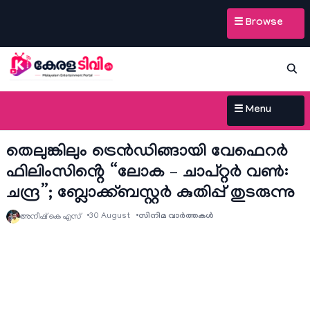
☰ Browse
☰ Menu
തെലുങ്കിലും ട്രെൻഡിങ്ങായി വേഫെറർ
ഫിലിംസിൻ്റെ “ലോക – ചാപ്റ്റർ വൺ:
ചന്ദ്ര”; ബ്ലോക്ക്ബസ്റ്റർ കുതിപ്പ് തുടരുന്നു
30 August
സിനിമ വാര്‍ത്തകള്‍
അനീഷ്‌ കെ എസ്