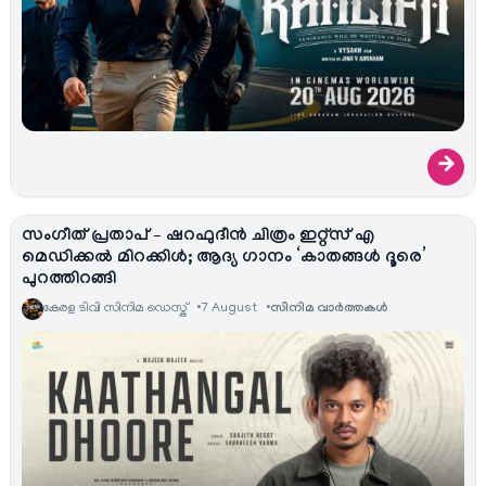
→
സംഗീത് പ്രതാപ് – ഷറഫുദീൻ ചിത്രം ഇറ്റ്സ് എ
മെഡിക്കൽ മിറക്കിൾ; ആദ്യ ഗാനം ‘കാതങ്ങൾ ദൂരെ’
പുറത്തിറങ്ങി
കേരള ടിവി സിനിമ ഡെസ്ക്
7 August
സിനിമ വാര്‍ത്തകള്‍