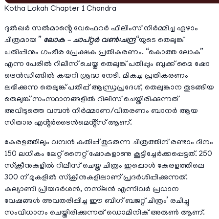
Kotha Lokah Chapter 1 Chandra
ദുൽഖർ സൽമാൻ്റെ വേഫെറർ ഫിലിംസ് നിർമ്മിച്ച ഏഴാം
ചിത്രമായ ”
ലോക – ചാപ്റ്റർ വൺ:ചന്ദ്ര
“യുടെ തെലുങ്ക്
പതിപ്പിനും ഗംഭീര പ്രേക്ഷക പ്രതികരണം. “കൊത്ത ലോക”
എന്ന പേരിൽ റിലീസ് ചെയ്ത തെലുങ്ക് പതിപ്പും ബുക്ക് മൈ ഷോ
ട്രെൻഡിങ്ങിൽ കയറി ശ്രദ്ധ നേടി. മികച്ച പ്രതികരണം
ലഭിക്കുന്ന തെലുങ്ക് പതിപ്പ് ആന്ധ്രപ്രദേശ്, തെലുങ്കാന തുടങ്ങിയ
തെലുങ്ക് സംസ്ഥാനങ്ങളിൽ റിലീസ് ചെയ്തിരിക്കുന്നത്
അവിടുത്തെ വമ്പൻ നിർമ്മാണ/വിതരണം ബാനർ ആയ
സിതാര എൻ്റർടൈൻമെൻ്റ്സ് ആണ്.
കേരളത്തിലും വമ്പൻ കുതിപ്പ് തുടരുന്ന ചിത്രത്തിന് രണ്ടാം ദിനം
150 ലധികം ലേറ്റ് നൈറ്റ് ഷോകളാണു കൂട്ടിച്ചേർക്കപ്പെട്ടത്. 250
സ്‌ക്രീനുകളിൽ റിലീസ് ചെയ്ത ചിത്രം ഇപ്പൊൾ കേരളത്തിലെ
300 ന് മുകളിൽ സ്ക്രീനുകളിലാണ് പ്രദർശിപ്പിക്കുന്നത്.
കല്യാണി പ്രിയദർശൻ, നസ്‌ലൻ എന്നിവർ പ്രധാന
വേഷങ്ങൾ അവതരിപ്പിച്ച ഈ ബിഗ് ബജറ്റ് ചിത്രം’ രചിച്ചു
സംവിധാനം ചെയ്തിരിക്കുന്നത് ഡൊമിനിക് അരുൺ ആണ്.