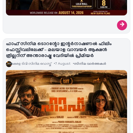
→
ഹാഫ് സിനിമ ടൊറന്റോ ഇന്റർനാഷണൽ ഫിലിം
ഫെസ്റ്റിവലിലേക്ക് – മലയാള വാമ്പയർ ആക്ഷൻ
ത്രില്ലറിന് അന്താരാഷ്ട്ര വേദിയിൽ പ്രീമിയർ
കേരള ടിവി സിനിമ ഡെസ്ക്
7 August
സിനിമ വാര്‍ത്തകള്‍