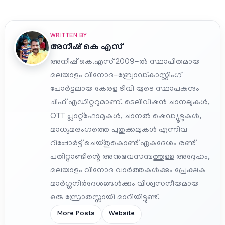
WRITTEN BY
അനീഷ്‌ കെ എസ്
അനീഷ് കെ.എസ് 2009-ൽ സ്ഥാപിതമായ
മലയാളം വിനോദ-ബ്രോഡ്കാസ്റ്റിംഗ്
പോർട്ടലായ കേരള ടിവി യുടെ സ്ഥാപകനും
ചീഫ് എഡിറ്ററുമാണ്. ടെലിവിഷൻ ചാനലുകൾ,
OTT പ്ലാറ്റ്‌ഫോമുകൾ, ചാനൽ ഷെഡ്യൂളുകൾ,
മാധ്യമരംഗത്തെ പുതുക്കലുകൾ എന്നിവ
റിപ്പോർട്ട് ചെയ്തുകൊണ്ട് ഏകദേശം രണ്ട്
പതിറ്റാണ്ടിന്റെ അനുഭവസമ്പത്തുള്ള അദ്ദേഹം,
മലയാളം വിനോദ വാർത്തകൾക്കും പ്രേക്ഷക
മാർഗ്ഗനിർദേശങ്ങൾക്കും വിശ്വസനീയമായ
ഒരു സ്രോതസ്സായി മാറിയിട്ടുണ്ട്.
More Posts
Website