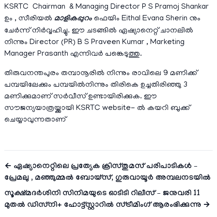
KSRTC Chairman & Managing Director P S Pramoj Shankar
ഉം , സീരിയൽ
മാളികപ്പുറം
ഫെയിം Eithal Evana Sherin നും
ചേർന്ന് നിർവ്വഹിച്ചു. ഈ ചടങ്ങിൽ ഏഷ്യാനെറ്റ് ചാനലിൽ
നിന്നും Director (PR) B S Praveen Kumar , Marketing
Manager Prasanth എന്നിവർ പങ്കെടുത്തു.
തിരുവനന്തപുരം തമ്പാനൂരിൽ നിന്നും രാവിലെ 9 മണിക്ക്
പമ്പയിലേക്കും പമ്പയിൽനിന്നും തിരികെ ഉച്ചതിരിഞ്ഞു 3
മണിക്കുമാണ് സർവീസ് ഉണ്ടായിരിക്കുക. ഈ
സൗജന്യയാത്രയ്ക്കായി KSRTC website- ൽ കയറി ബുക്ക്
ചെയ്യാവുന്നതാണ്
← ഏഷ്യാനെറ്റിലെ പ്രത്യേക ക്രിസ്തുമസ് പരിപാടികൾ –
പ്രേമലു , മഞ്ഞുമ്മൽ ബോയ്സ്, ഗുരുവായൂർ അമ്പലനടയിൽ
സൂക്ഷ്മദർശിനി സിനിമയുടെ ഓടിടി റിലീസ് – ജനുവരി 11
മുതൽ ഡിസ്‌നി+ ഹോട്ട്‌സ്റ്റാറിൽ സ്ട്രീമിംഗ് ആരംഭിക്കുന്നു →