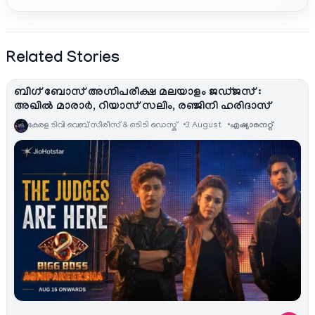
Related Stories
ബിഗ് ബോസ് അഗ്നിപരീക്ഷ മലയാളം ജഡ്ജസ് :
അഖിൽ മാരാർ, റിയാസ് സലിം, രഞ്ജിനി ഹരിദാസ്
കേരള ടിവി വെബ് സീരീസ് & ഒടിടി ഡെസ്ക്
3 August
ഏഷ്യാനെറ്റ്‌