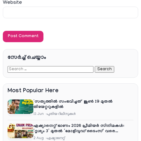
Website
സേര്‍ച്ച്‌ ചെയ്യാം
Most Popular Here
‘സത്യത്തിൽ സംഭവിച്ചത്’ ജൂൺ 19 മുതൽ
തിയേറ്ററുകളിൽ
11 Jun
പുതിയ റിലീസുകള്‍
ഏഷ്യാനെറ്റ് ഓണം 2026 പ്രീമിയർ സിനിമകൾ:
‘ദൃശ്യം 3’ മുതൽ ‘മോളിവുഡ് ടൈംസ്’ വരെ
ആഘോഷ വിരുന്ന്
2 Aug
ഏഷ്യാനെറ്റ്‌