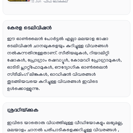
വരെ കമന്ററി സംഘത്തിൽ
11 Jun
ഫിഫ ലോകകപ്പ്
കേരള ടെലിവിഷൻ
ഈ ഓൺലൈൻ പോർട്ടൽ എല്ലാ മലയാള ഭാഷാ
ടെലിവിഷൻ ചാനലുകളെയും കുറിച്ചുള്ള വിവരങ്ങൾ
നൽകുന്നതിനുള്ളതാണ്. സീരിയലുകൾ, റിയാലിറ്റി
ഷോകൾ, പ്രോഗ്രാം ഷെഡ്യൂൾ, കോമഡി പ്രോഗ്രാമുകൾ,
ഓടിടി പ്ലാറ്റ്‌ഫോമുകൾ, ഔദ്യോഗിക ഓൺലൈൻ
സ്ട്രീമിംഗ് ലിങ്കുകൾ, ഓഡിഷൻ വിവരങ്ങൾ
തുടങ്ങിയവയെ കുറിച്ചുള്ള വിവരങ്ങൾ ഇവിടെ
ഉൾക്കൊള്ളുന്നു.
ശ്രദ്ധിയ്ക്കുക
ഇവിടെ യാതൊരു വിധത്തിലുള്ള വീഡിയോകളും ലഭ്യമല്ല,
മലയാളം ചാനല്‍ പരിപാടികളെക്കുറിച്ചുള്ള വിവരങ്ങള്‍ ,