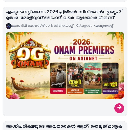
ഏഷ്യാനെറ്റ് ഓണം 2026 പ്രീമിയർ സിനിമകൾ: ‘ദൃശ്യം 3’
മുതൽ ‘മോളിവുഡ് ടൈംസ്’ വരെ ആഘോഷ വിരുന്ന്
കേരള ടിവി വെബ് സീരീസ് & ഒടിടി ഡെസ്ക്
2 August
ഏഷ്യാനെറ്റ്‌
→
അഗ്നിപരീക്ഷയുടെ അവതാരകൻ ആര്? തെലുങ്ക് മാതൃക