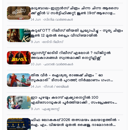
മധുബാല-ഇന്ദ്രൻസ് ചിത്രം ചിന്ന ചിന്ന ആസൈ
ക്ക് ക്ലീൻ U സർട്ടിഫിക്കറ്റ്; ജൂൺ 19ന് ആഗോള
റിലീസ്
14 Jun
സിനിമ വാര്‍ത്തകള്‍
കറുപ്പ് OTT റിലീസ് തീയതി പ്രഖ്യാപിച്ചു – സൂര്യ ചിത്രം
ജൂൺ 12 മുതൽ പ്രൈം വീഡിയോയിൽ
9 Jun
ഓടിടി റിലീസ്
ബ്ലാസ്റ്റ് ഓടിടി റിലീസ് എപ്പോൾ ? ഡിജിറ്റൽ
അവകാശങ്ങൾ സ്വന്തമാക്കി നെറ്റ്ഫ്ലിക്സ്
10 Jun
ചാനല്‍ വാര്‍ത്തകള്‍
തിരു വീർ – ഐശ്വര്യ രാജേഷ് ചിത്രം ” ഓ
സുകുമാരി” ടീസർ പുറത്ത്; നിർമ്മാണം ഗംഗ
എന്റർടൈൻമെന്റ്‌സ്
14 Jun
ടീസര്‍ / ട്രെയിലര്‍
ഈ പുഴയും കടന്ന് ഏഷ്യാനെറ്റിൽ 100
എപ്പിസോഡുകൾ പൂർത്തിയാക്കി , സംപ്രേഷണം
തിങ്കൾ മുതൽ വെള്ളി വരെ രാത്രി 9:30 ന്
9 Jun
ഏഷ്യാനെറ്റ്‌
ഫിഫ ലോകകപ്പ് 2026 തത്സമയം മലയാളത്തിൽ –
ഐ. എം. വിജയൻ മുതൽ ഷൈജു ദാമോദരൻ