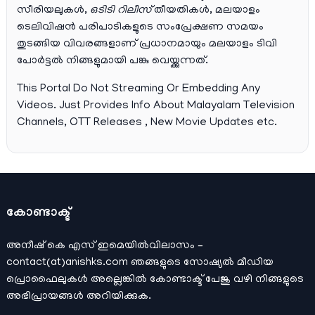
സീരിയലുകള്‍,
ഒടിടി റിലീസ്
തീയതികള്‍, മലയാളം
ടെലിവിഷന്‍ പരിപാടികളുടെ സംപ്രേക്ഷണ സമയം
തുടങ്ങിയ വിവരങ്ങളാണ് പ്രധാനമായും മലയാളം ടിവി
പോര്‍ട്ടല്‍ നിങ്ങളുമായി പങ്കു വെയ്ക്കുന്നത്.
This Portal Do Not Streaming Or Embedding Any
Videos. Just Provides Info About Malayalam Television
Channels, OTT Releases , New Movie Updates etc.
കോണ്ടാക്ട്
അനീഷ്‌ കെ എസ് ഇമെയില്‍വിലാസം –
contact(at)anishks.com ഞങ്ങളുടെ സോഷ്യല്‍ മീഡിയ
പ്രൊഫൈലുകള്‍ അല്ലെങ്കില്‍
കോണ്ടാക്ട്
പേജു വഴി നിങ്ങളുടെ
അഭിപ്രായങ്ങള്‍ അറിയിക്കുക.