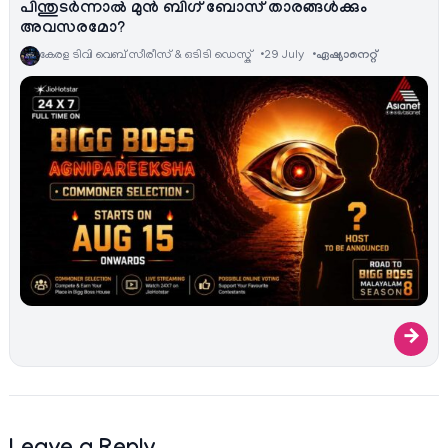
പിന്തുടർന്നാൽ മുൻ ബിഗ് ബോസ് താരങ്ങൾക്കും
അവസരമോ?
കേരള ടിവി വെബ് സീരീസ് & ഒടിടി ഡെസ്ക്
29 July
ഏഷ്യാനെറ്റ്‌
→