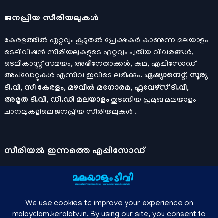
ജനപ്രിയ സീരിയലുകള്‍
കേരളത്തിൽ ഏറ്റവും കൂടുതൽ പ്രേക്ഷകർ കാണുന്ന മലയാളം
ടെലിവിഷൻ സീരിയലുകളുടെ ഏറ്റവും പുതിയ വിവരങ്ങൾ,
ടെലികാസ്റ്റ് സമയം, അഭിനേതാക്കൾ, കഥ, എപ്പിസോഡ്
അപ്ഡേറ്റുകൾ എന്നിവ ഇവിടെ ലഭിക്കും.
ഏഷ്യാനെറ്റ്, സൂര്യ
ടി.വി, സീ കേരളം, മഴവിൽ മനോരമ, ഫ്ലവേഴ്സ് ടി.വി,
അമൃത ടി.വി, ഡി.ഡി മലയാളം
തുടങ്ങിയ പ്രമുഖ മലയാളം
ചാനലുകളിലെ ജനപ്രിയ സീരിയലുകൾ .
സീരിയല്‍ ഇന്നത്തെ എപ്പിസോഡ്
ചാനലുകളുടെ ഔദ്യോഗിക മൊബൈല്‍ ആപ്പുകള്‍ , ഒഫിഷ്യല്‍
യൂട്യൂബ് ചാനല്‍ ഇവ ഉപയോഗപ്പെടുത്തി കഴിഞ്ഞുപോയ
വീഡിയോകള്‍ കാണാം.
ഡിസ്നി പ്ലസ് ഹോട്ട്സ്റ്റാര്‍
, സീ5 ,
മനോരമ മാക്സ് , സണ്‍ നെക്സ്റ്റ്, സോണി ലിവ് , നെറ്റ് ഫ്ലിക്സ്