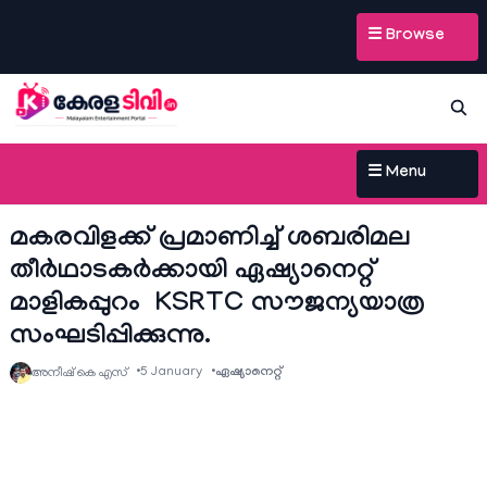
☰ Browse
☰ Menu
മകരവിളക്ക് പ്രമാണിച്ച് ശബരിമല
തീർഥാടകർക്കായി ഏഷ്യാനെറ്റ്
മാളികപ്പുറം KSRTC സൗജന്യയാത്ര
സംഘടിപ്പിക്കുന്നു.
5 January
ഏഷ്യാനെറ്റ്‌
അനീഷ്‌ കെ എസ്