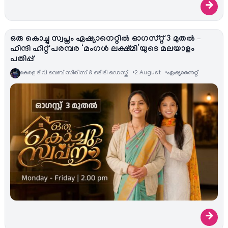
→
ഒരു കൊച്ചു സ്വപ്നം ഏഷ്യാനെറ്റിൽ ഓഗസ്റ്റ് 3 മുതൽ –
ഹിന്ദി ഹിറ്റ് പരമ്പര ‘മംഗൾ ലക്ഷ്മി’യുടെ മലയാളം
പതിപ്പ്
കേരള ടിവി വെബ് സീരീസ് & ഒടിടി ഡെസ്ക്
2 August
ഏഷ്യാനെറ്റ്‌
→