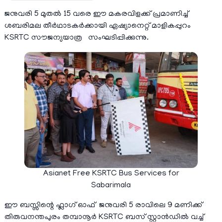
ജനുവരി 5 മുതൽ 15 വരെ ഈ മകരവിളക്ക് പ്രമാണിച്ച്
ശബരിമല തീർഥാടകർക്കായി ഏഷ്യാനെറ്റ് മാളികപ്പുറം
KSRTC സൗജന്യയാത്ര സംഘടിപ്പിക്കുന്നു.
Asianet Free KSRTC Bus Services for
Sabarimala
ഈ ബസ്സിന്റെ ഫ്ലാഗ് ഓഫ് ജനുവരി 5 രാവിലെ 9 മണിക്ക്
തിരുവനന്തപുരം തമ്പാനൂർ KSRTC ബസ് സ്റ്റാൻഡിൽ വച്ച്