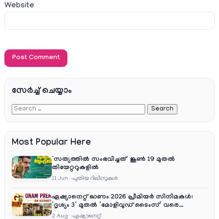
Website
സേര്‍ച്ച്‌ ചെയ്യാം
Most Popular Here
‘സത്യത്തിൽ സംഭവിച്ചത്’ ജൂൺ 19 മുതൽ
തിയേറ്ററുകളിൽ
11 Jun
പുതിയ റിലീസുകള്‍
ഏഷ്യാനെറ്റ് ഓണം 2026 പ്രീമിയർ സിനിമകൾ:
‘ദൃശ്യം 3’ മുതൽ ‘മോളിവുഡ് ടൈംസ്’ വരെ
ആഘോഷ വിരുന്ന്
2 Aug
ഏഷ്യാനെറ്റ്‌