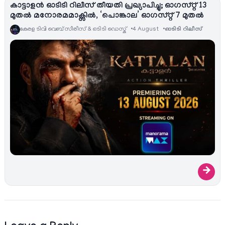
കാട്ടാളൻ ഓടിടി റിലീസ് തീയതി പ്രഖ്യാപിച്ചു; ഓഗസ്റ്റ് 13
മുതൽ മനോരമമാക്സിൽ, ‘പൊങ്കാല’ ഓഗസ്റ്റ് 7 മുതൽ
കേരള ടിവി വെബ് സീരീസ് & ഒടിടി ഡെസ്ക്
4 August
ഓടിടി റിലീസ്
→