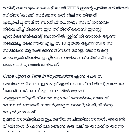
തമിഴ്, മലയാളം ഭാഷകളിലായി ZEE5 ഇന്റെ പുതിയ ഒറിജിനൽ
സീരീസ് കാക്കി സർക്കസ് ന്റെ റിലീസ് തീയതി
പ്രഖ്യാപിച്ചു.അമീൻ ബാരിഫ് രചനയും സംവിധാനവും
നിർവഹിച്ചിരിക്കുന്ന ഈ സീരീസ് റൈസ് ഈസ്റ്റ്
എന്റർടെയ്ൻമെന്റ് ബാനറിൽ ശ്രീനിധി സാഗർ ആണ്
നിർമ്മിച്ചിരിക്കുന്നത്.ഏപ്രിൽ 10 മുതൽ ആണ് സീരീസ്
സ്ട്രീമിംഗ് ആരംഭിക്കുന്നത്.നടൻ ജോജു ജോർജിന്റെ
സോഷ്യൽ മീഡിയ പ്ലാറ്റ്ഫോം വഴിയാണ് സീരീസിന്റെ
ട്രൈലെർ പുറത്തിറങ്ങിയത്.
Once Upon a Time in Kayamkulam
എന്ന പേരിൽ
അറിയപ്പെട്ടിരുന്ന ഈ ഏഴ് എപ്പിസോഡ് സീരീസ്, ഇപ്പോൾ
‘കാക്കി സർക്കസ്’ എന്ന പേരിൽ ആണ്
എത്തുന്നത്.മുനിഷ്കാന്ത്,സുഭാഷ് സെൽവം,രാജേഷ്
മാധവൻ,ഗൗതമി നായർ,അമൃത,അബ്ദുൾ ലീ,വിൻസു
റേച്ചൽ,രാകേഷ്
ഉഷാർ,സാവിത്രി,മരുതുപാണ്ടിയൻ,ചിത്തിരസേനൻ, അരുൺ,
വിഘ്നേശ്വർ എന്നിവരടങ്ങുന്ന ഒരു വലിയ താരനിര തന്നെ