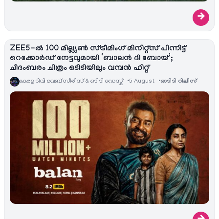
→
ZEE5-ൽ 100 മില്ല്യൺ സ്ട്രീമിംഗ് മിനിറ്റ്സ് പിന്നിട്ട്
റെക്കോർഡ് നേട്ടവുമായി ‘ബാലൻ ദി ബോയ്’;
ചിദംബരം ചിത്രം ഒടിടിയിലും വമ്പൻ ഹിറ്റ്
കേരള ടിവി വെബ് സീരീസ് & ഒടിടി ഡെസ്ക്
5 August
ഓടിടി റിലീസ്