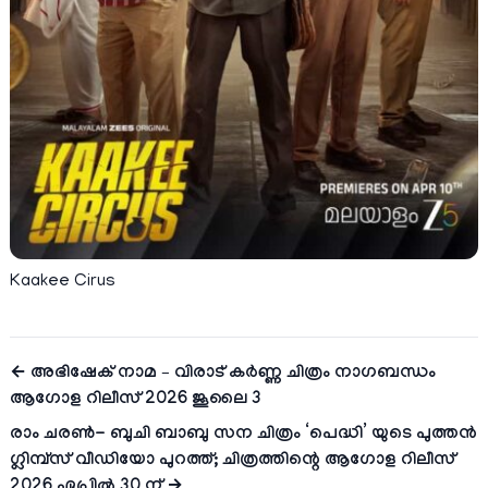
Kaakee Cirus
← അഭിഷേക് നാമ – വിരാട് കർണ്ണ ചിത്രം നാഗബന്ധം
ആഗോള റിലീസ് 2026 ജൂലൈ 3
രാം ചരൺ- ബുചി ബാബു സന ചിത്രം ‘പെദ്ധി’ യുടെ പുത്തൻ
ഗ്ലിമ്പ്സ് വീഡിയോ പുറത്ത്; ചിത്രത്തിന്റെ ആഗോള റിലീസ്
2026 ഏപ്രിൽ 30 ന് →