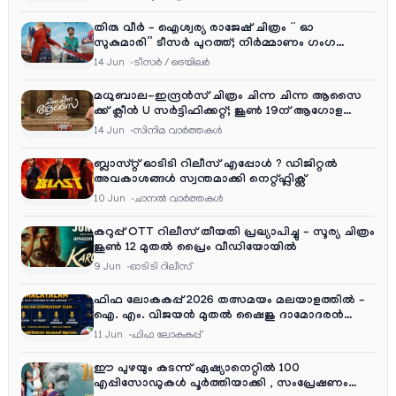
തിരു വീർ – ഐശ്വര്യ രാജേഷ് ചിത്രം ” ഓ
സുകുമാരി” ടീസർ പുറത്ത്; നിർമ്മാണം ഗംഗ
എന്റർടൈൻമെന്റ്‌സ്
14 Jun
ടീസര്‍ / ട്രെയിലര്‍
മധുബാല-ഇന്ദ്രൻസ് ചിത്രം ചിന്ന ചിന്ന ആസൈ
ക്ക് ക്ലീൻ U സർട്ടിഫിക്കറ്റ്; ജൂൺ 19ന് ആഗോള
റിലീസ്
14 Jun
സിനിമ വാര്‍ത്തകള്‍
ബ്ലാസ്റ്റ് ഓടിടി റിലീസ് എപ്പോൾ ? ഡിജിറ്റൽ
അവകാശങ്ങൾ സ്വന്തമാക്കി നെറ്റ്ഫ്ലിക്സ്
10 Jun
ചാനല്‍ വാര്‍ത്തകള്‍
കറുപ്പ് OTT റിലീസ് തീയതി പ്രഖ്യാപിച്ചു – സൂര്യ ചിത്രം
ജൂൺ 12 മുതൽ പ്രൈം വീഡിയോയിൽ
9 Jun
ഓടിടി റിലീസ്
ഫിഫ ലോകകപ്പ് 2026 തത്സമയം മലയാളത്തിൽ –
ഐ. എം. വിജയൻ മുതൽ ഷൈജു ദാമോദരൻ
വരെ കമന്ററി സംഘത്തിൽ
11 Jun
ഫിഫ ലോകകപ്പ്
ഈ പുഴയും കടന്ന് ഏഷ്യാനെറ്റിൽ 100
എപ്പിസോഡുകൾ പൂർത്തിയാക്കി , സംപ്രേഷണം