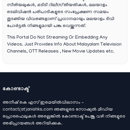
സീരിയലുകള്‍,
ഒടിടി റിലീസ്
തീയതികള്‍, മലയാളം
ടെലിവിഷന്‍ പരിപാടികളുടെ സംപ്രേക്ഷണ സമയം
തുടങ്ങിയ വിവരങ്ങളാണ് പ്രധാനമായും മലയാളം ടിവി
പോര്‍ട്ടല്‍ നിങ്ങളുമായി പങ്കു വെയ്ക്കുന്നത്.
This Portal Do Not Streaming Or Embedding Any
Videos. Just Provides Info About Malayalam Television
Channels, OTT Releases , New Movie Updates etc.
കോണ്ടാക്ട്
അനീഷ്‌ കെ എസ് ഇമെയില്‍വിലാസം –
contact(at)anishks.com ഞങ്ങളുടെ സോഷ്യല്‍ മീഡിയ
പ്രൊഫൈലുകള്‍ അല്ലെങ്കില്‍
കോണ്ടാക്ട്
പേജു വഴി നിങ്ങളുടെ
അഭിപ്രായങ്ങള്‍ അറിയിക്കുക.