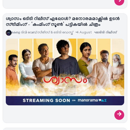
→
ശ്വാസം ഒടിടി റിലീസ് എപ്പോൾ? മനോരമമാക്സിൽ ഉടൻ
സ്ട്രീമിംഗ് – ‘കംമിംഗ് സൂൺ’ പട്ടികയിൽ ചിത്രം
കേരള ടിവി വെബ് സീരീസ് & ഒടിടി ഡെസ്ക്
4 August
ഓടിടി റിലീസ്
→