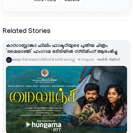
More Posts
Website
Related Stories
കാസാബ്ലാങ്കാ ഫിലിം ഫാക്ടറിയുടെ പുതിയ ചിത്രം
‘മൈലാഞ്ചി’ ഹംഗാമ ഒടിടിയിൽ സ്ട്രീമിംഗ് ആരംഭിച്ചു
കേരള ടിവി വെബ് സീരീസ് & ഒടിടി ഡെസ്ക്
6 August
ഓടിടി റിലീസ്