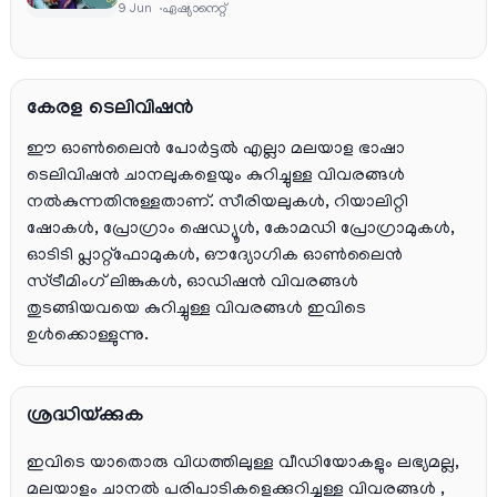
തിങ്കൾ മുതൽ വെള്ളി വരെ രാത്രി 9:30 ന്
9 Jun
ഏഷ്യാനെറ്റ്‌
കേരള ടെലിവിഷൻ
ഈ ഓൺലൈൻ പോർട്ടൽ എല്ലാ മലയാള ഭാഷാ
ടെലിവിഷൻ ചാനലുകളെയും കുറിച്ചുള്ള വിവരങ്ങൾ
നൽകുന്നതിനുള്ളതാണ്. സീരിയലുകൾ, റിയാലിറ്റി
ഷോകൾ, പ്രോഗ്രാം ഷെഡ്യൂൾ, കോമഡി പ്രോഗ്രാമുകൾ,
ഓടിടി പ്ലാറ്റ്‌ഫോമുകൾ, ഔദ്യോഗിക ഓൺലൈൻ
സ്ട്രീമിംഗ് ലിങ്കുകൾ, ഓഡിഷൻ വിവരങ്ങൾ
തുടങ്ങിയവയെ കുറിച്ചുള്ള വിവരങ്ങൾ ഇവിടെ
ഉൾക്കൊള്ളുന്നു.
ശ്രദ്ധിയ്ക്കുക
ഇവിടെ യാതൊരു വിധത്തിലുള്ള വീഡിയോകളും ലഭ്യമല്ല,
മലയാളം ചാനല്‍ പരിപാടികളെക്കുറിച്ചുള്ള വിവരങ്ങള്‍ ,