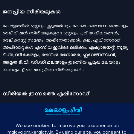
ജനപ്രിയ സീരിയലുകള്‍
കേരളത്തിൽ ഏറ്റവും കൂടുതൽ പ്രേക്ഷകർ കാണുന്ന മലയാളം
ടെലിവിഷൻ സീരിയലുകളുടെ ഏറ്റവും പുതിയ വിവരങ്ങൾ,
ടെലികാസ്റ്റ് സമയം, അഭിനേതാക്കൾ, കഥ, എപ്പിസോഡ്
അപ്ഡേറ്റുകൾ എന്നിവ ഇവിടെ ലഭിക്കും.
ഏഷ്യാനെറ്റ്, സൂര്യ
ടി.വി, സീ കേരളം, മഴവിൽ മനോരമ, ഫ്ലവേഴ്സ് ടി.വി,
അമൃത ടി.വി, ഡി.ഡി മലയാളം
തുടങ്ങിയ പ്രമുഖ മലയാളം
ചാനലുകളിലെ ജനപ്രിയ സീരിയലുകൾ .
സീരിയല്‍ ഇന്നത്തെ എപ്പിസോഡ്
ചാനലുകളുടെ ഔദ്യോഗിക മൊബൈല്‍ ആപ്പുകള്‍ , ഒഫിഷ്യല്‍
യൂട്യൂബ് ചാനല്‍ ഇവ ഉപയോഗപ്പെടുത്തി കഴിഞ്ഞുപോയ
വീഡിയോകള്‍ കാണാം.
ഡിസ്നി പ്ലസ് ഹോട്ട്സ്റ്റാര്‍
, സീ5 ,
മനോരമ മാക്സ് , സണ്‍ നെക്സ്റ്റ്, സോണി ലിവ് , നെറ്റ് ഫ്ലിക്സ്